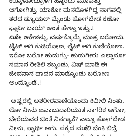
ಕೆರ್‍ಕೊಳೋದ್ರೊಳಗೆ ಹನ್ನೊಂದು ಮೂವತ್ತು
ಆಗೋಗಿತ್ತು. ಯಾಕೋ ಮನದೊಳಗಿದ್ದ ನಾಗವಲ್ಲಿ
ತರದ ಡ್ಯೂಯಲ್ ಮೈಂಡು ಹೋಗಬೇಡ ಕಣೋ
ಫ್ಲಾಪೀ ಬಾಯ್ ಅಂತ ಹೇಳ್ತಾ ಇತ್ತು..!
ಏನೋ ಅಕೇಶನ್ನು, ವರ್ಷಕ್ಕೊಮ್ಮೆ ಮಾತ್ರ ಬರೋದು.
ಟೈಟ್ ಆಗಿ ಕುಡಿಯೋಣ, ಲೈಟ್ ಆಗಿ ಕುಣಿಯೋಣ.
ಇರೋ ಬರೋ ಹುಡುಗ್ರು- ಹುಡುಗೀರು ಎಲ್ಲಾರ್ನೂ
ಸಮಾನ ರೀತಿಲಿ ತಬ್ಕಂಡು, ವಿಷ್ ಮಾಡಿ ಈ
ಜೀವನಾನ ಪಾವನ ಮಾಡ್ಕೊಂಡು ಬರೋಣ
ಅಂದ್ಕೊಂಡೆ..!
ಅಷ್ಟರಲ್ಲಿ ಅಶರೀರವಾಣಿಯೊಂದು ಕಿವೀಲಿ ನಿಂತು,
ಲೋ ನೀನು ಜವಾಬುದಾರಿಯುತ ನಾಗರಿಕ ಆಗೋ,
ಬೇರೆಯವರ ಚಿಂತೆ ನಿನಗ್ಯಾಕೆ? ಎಲ್ಲೂ ಹೋಗಬೇಡ
ನೀನು, ಸ್ವಾರ್ಥಿ ಆಗು. ಪಕ್ಕದ ಮನೇಲಿ ಬೆಂಕಿ ಬಿದ್ರೆ