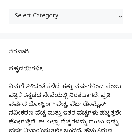
ವಿಭಾಗಗಳು
ನೆರವಾಗಿ
ಸಹೃದಯಿಗಳೇ,
ನಿಮಗೆ ತಿಳಿದಂತೆ ಕಳೆದ ಹತ್ತು ವರ್ಷಗಳಿಂದ ಪಂಜು
ಪತ್ರಿಕೆ ಕನ್ನಡದ ಸೇವೆಯಲ್ಲಿ ನಿರತವಾಗಿದೆ. ಪ್ರತಿ
ವರ್ಷದ ಹೋಸ್ಟಿಂಗ್‌ ವೆಚ್ಚ, ವೆಬ್‌ ಡೊಮೈನ್‌
ನವೀಕರಣ ವೆಚ್ಚ ಮತ್ತು ಇತರ ವೆಚ್ಚಗಳು ಹೆಚ್ಚತ್ತಲೇ
ಹೋಗುತ್ತಿವೆ. ಈ ಎಲ್ಲಾ ವೆಚ್ಚಗಳನ್ನು ಪಂಜು ಇಷ್ಟು
ವರ್ಷ ನಿಭಾಯಿಸುತ್ತಲೇ ಬಂದಿದೆ. ಹೆಚ್ಚುತ್ತಿರುವ