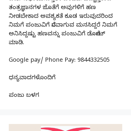
ತಂತ್ರಜ್ಞಾನಗಳ ಜೊತೆಗೆ ಅವುಗಳಿಗೆ ಹಣ
ನೀಡಬೇಕಾದ ಅವಶ್ಯಕತೆ ಕೂಡ ಇರುವುದರಿಂದ
ನಿಮಗೆ ಪಂಜುವಿಗೆ ನೆರವಾಗುವ ಮನಸಿದ್ದರೆ ನಿಮಗೆ
ಅನಿಸಿದ್ದಷ್ಟು ಹಣವನ್ನು ಪಂಜುವಿಗೆ ಡೊನೇಟ್‌
ಮಾಡಿ.
Google pay/ Phone Pay: 9844332505
ಧನ್ಯವಾದಗಳೊಂದಿಗೆ
ಪಂಜು ಬಳಗ