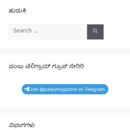
ಹುಡುಕಿ
Search
for:
ಪಂಜು ಟೆಲಿಗ್ರಾಮ್ ಗ್ರೂಪ್ ಸೇರಿರಿ
Join @panjumagazine on Telegram
ವಿಭಾಗಗಳು