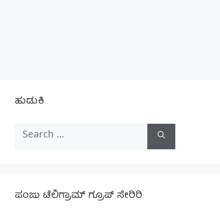
ಹುಡುಕಿ
Search
for:
ಪಂಜು ಟೆಲಿಗ್ರಾಮ್ ಗ್ರೂಪ್ ಸೇರಿರಿ