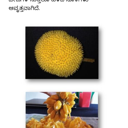
ಬೀಜಗಳ ಸುತ್ತಲೂ ಹಳದಿ ಸೊಳೆಗಳು
ಆವೃತ್ತವಾಗಿದೆ.