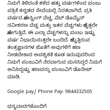
ನಿಮಗೆ ತಿಳಿದಂತೆ ಕಳೆದ ಹತ್ತು ವರ್ಷಗಳಿಂದ ಪಂಜು
ಪತ್ರಿಕೆ ಕನ್ನಡದ ಸೇವೆಯಲ್ಲಿ ನಿರತವಾಗಿದೆ. ಪ್ರತಿ
ವರ್ಷದ ಹೋಸ್ಟಿಂಗ್‌ ವೆಚ್ಚ, ವೆಬ್‌ ಡೊಮೈನ್‌
ನವೀಕರಣ ವೆಚ್ಚ ಮತ್ತು ಇತರ ವೆಚ್ಚಗಳು ಹೆಚ್ಚತ್ತಲೇ
ಹೋಗುತ್ತಿವೆ. ಈ ಎಲ್ಲಾ ವೆಚ್ಚಗಳನ್ನು ಪಂಜು ಇಷ್ಟು
ವರ್ಷ ನಿಭಾಯಿಸುತ್ತಲೇ ಬಂದಿದೆ. ಹೆಚ್ಚುತ್ತಿರುವ
ತಂತ್ರಜ್ಞಾನಗಳ ಜೊತೆಗೆ ಅವುಗಳಿಗೆ ಹಣ
ನೀಡಬೇಕಾದ ಅವಶ್ಯಕತೆ ಕೂಡ ಇರುವುದರಿಂದ
ನಿಮಗೆ ಪಂಜುವಿಗೆ ನೆರವಾಗುವ ಮನಸಿದ್ದರೆ ನಿಮಗೆ
ಅನಿಸಿದ್ದಷ್ಟು ಹಣವನ್ನು ಪಂಜುವಿಗೆ ಡೊನೇಟ್‌
ಮಾಡಿ.
Google pay/ Phone Pay: 9844332505
ಧನ್ಯವಾದಗಳೊಂದಿಗೆ