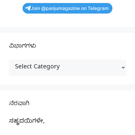
Join @panjumagazine on Telegram
ವಿಭಾಗಗಳು
ವಿಭಾಗಗಳು
ನೆರವಾಗಿ
ಸಹೃದಯಿಗಳೇ,