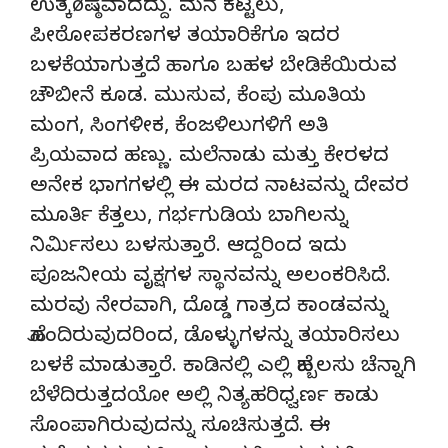
ಉತ್ಕøಷ್ಠವಾದದ್ದು. ಮನೆ ಕಟ್ಟಲು,
ಪೀಠೋಪಕರಣಗಳ ತಯಾರಿಕೆಗೂ ಇದರ
ಬಳಕೆಯಾಗುತ್ತದೆ ಹಾಗೂ ಬಹಳ ಬೇಡಿಕೆಯಿರುವ
ಚೌಬೀನೆ ಕೂಡ. ಮುಸುವ, ಕೆಂಪು ಮೂತಿಯ
ಮಂಗ, ಸಿಂಗಳೀಕ, ಕೆಂಜಳಿಲುಗಳಿಗೆ ಅತಿ
ಪ್ರಿಯವಾದ ಹಣ್ಣು. ಮಲೆನಾಡು ಮತ್ತು ಕೇರಳದ
ಅನೇಕ ಭಾಗಗಳಲ್ಲಿ ಈ ಮರದ ನಾಟವನ್ನು ದೇವರ
ಮೂರ್ತಿ ಕೆತ್ತಲು, ಗರ್ಭಗುಡಿಯ ಬಾಗಿಲನ್ನು
ನಿರ್ಮಿಸಲು ಬಳಸುತ್ತಾರೆ. ಆದ್ದರಿಂದ ಇದು
ಪೂಜನೀಯ ವೃಕ್ಷಗಳ ಸ್ಥಾನವನ್ನು ಅಲಂಕರಿಸಿದೆ.
ಮರವು ನೇರವಾಗಿ, ದೊಡ್ಡ ಗಾತ್ರದ ಕಾಂಡವನ್ನು
ಹೊಂದಿರುವುದರಿಂದ, ಡೊಳ್ಳುಗಳನ್ನು ತಯಾರಿಸಲು
ಬಳಕೆ ಮಾಡುತ್ತಾರೆ. ಕಾಡಿನಲ್ಲಿ ಎಲ್ಲಿ ಹೆಬ್ಬಲಸು ಚೆನ್ನಾಗಿ
ಬೆಳೆದಿರುತ್ತದಯೋ ಅಲ್ಲಿ ನಿತ್ಯಹರಿಧ್ವರ್ಣ ಕಾಡು
ಸೊಂಪಾಗಿರುವುದನ್ನು ಸೂಚಿಸುತ್ತದೆ. ಈ