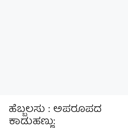
ಹೆಬ್ಬಲಸು : ಅಪರೂಪದ
ಕಾಡುಹಣ್ಣು: