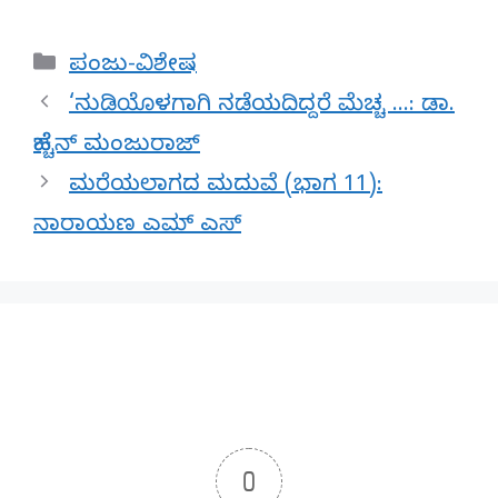
Categories
ಪಂಜು-ವಿಶೇಷ
‘ನುಡಿಯೊಳಗಾಗಿ ನಡೆಯದಿದ್ದರೆ ಮೆಚ್ಚ …: ಡಾ.
ಹೆಚ್ಚೆನ್ ಮಂಜುರಾಜ್
ಮರೆಯಲಾಗದ ಮದುವೆ (ಭಾಗ 11):
ನಾರಾಯಣ ಎಮ್ ಎಸ್
0