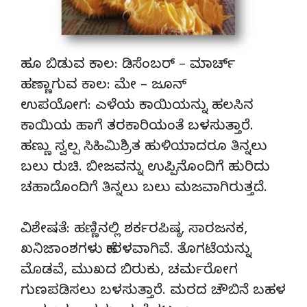
ಹೂ ಬಿಡುವ ಕಾಲ: ಡಿಸೆಂಬರ್ – ಮಾರ್ಚ್
ಹಣ್ಣಾಗುವ ಕಾಲ: ಮೇ – ಜೂನ್
ಉಪಯೋಗ: ಎಳೆಯ ಕಾಯಿಯನ್ನು ಹಲಸಿನ
ಕಾಯಿಯ ಹಾಗೆ ತರಕಾರಿಯಂತೆ ಬಳಸುತ್ತಾರೆ.
ಹಣ್ಣು ಸ್ವಲ್ಪ ಸಿಹಿಮಿಶ್ರಿತ ಹುಳಿಯಾದರೂ ತಿನ್ನಲು
ಬಲು ರುಚಿ. ಬೀಜವನ್ನು ಉಪ್ಪಿನೊಂದಿಗೆ ಹುರಿದು
ಚಹಾದೊಂದಿಗೆ ತಿನ್ನಲು ಬಲು ಮಜವಾಗಿರುತ್ತದೆ.
ವಿಶೇಷತೆ: ಹಣ್ಣಿನಲ್ಲಿ ಶರ್ಕರಪಿಷ್ಠ, ಸಾರಜನಕ,
ಖನಿಜಾಂಶಗಳು ಹೇರಳವಾಗಿವೆ. ತೊಗಟೆಯನ್ನು
ಮೊಡವೆ, ಮುಖದ ಬಿರುಕು, ಚರ್ಮರೋಗ
ಗುಣಪಡಿಸಲು ಬಳಸುತ್ತಾರೆ. ಮರದ ಚೌಬಿನೆ ಬಹಳ