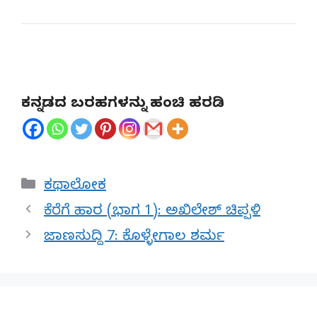
ಕನ್ನಡದ ಬರಹಗಳನ್ನು ಹಂಚಿ ಹರಡಿ
Categories
ಕಥಾಲೋಕ
ಕೆರೆಗೆ ಹಾರ (ಭಾಗ 1): ಅಖಿಲೇಶ್ ಚಿಪ್ಪಳಿ
ಜಾಣಸುದ್ದಿ 7: ಕೊಳ್ಳೇಗಾಲ ಶರ್ಮ