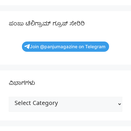
ಪಂಜು ಟೆಲಿಗ್ರಾಮ್ ಗ್ರೂಪ್ ಸೇರಿರಿ
Join @panjumagazine on Telegram
ವಿಭಾಗಗಳು
ವಿಭಾಗಗಳು