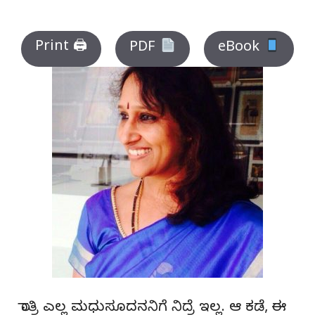
Print 🖨
PDF
eBook
ರಾತ್ರಿ ಎಲ್ಲ ಮಧುಸೂದನನಿಗೆ ನಿದ್ರೆ ಇಲ್ಲ. ಆ ಕಡೆ, ಈ