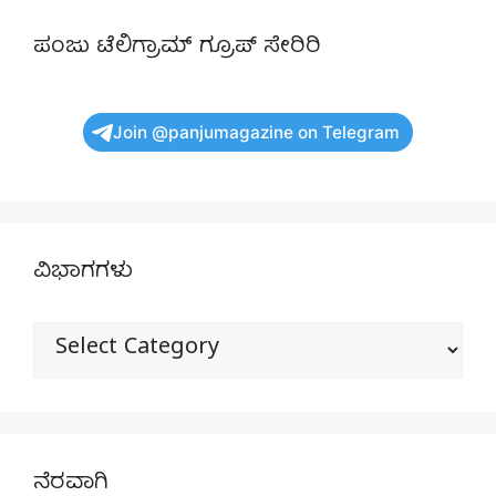
ಪಂಜು ಟೆಲಿಗ್ರಾಮ್ ಗ್ರೂಪ್ ಸೇರಿರಿ
Join @panjumagazine on Telegram
ವಿಭಾಗಗಳು
ವಿಭಾಗಗಳು
ನೆರವಾಗಿ