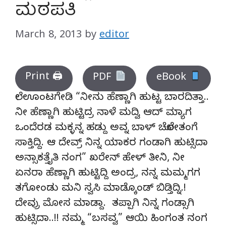
ಮಠಪತಿ
March 8, 2013
by
editor
Print 🖨
PDF
eBook
ಲೇ ಊಂಟಗೇಡಿ “ನೀನು ಹೆಣ್ಣಾಗಿ ಹುಟ್ಟ ಬಾರದಿತ್ತಾ..
ನೀ ಹೆಣ್ಣಾಗಿ ಹುಟ್ಟಿದ್ರ ನಾಳೆ ಮದ್ವಿ ಆದ್ ಮ್ಯಾಗ
ಒಂದೆರಡ ಮಕ್ಳನ್ನ ಹಡ್ದು ಅವ್ನ ಬಾಳ್ ಚೆಲೋತಂಗೆ
ಸಾಕ್ತಿದ್ದಿ. ಆ ದೇವ್ರ್ ನಿನ್ನ ಯಾಕರ ಗಂಡಾಗಿ ಹುಟ್ಸಿದಾ
ಅನ್ಸಾಕತ್ತೈತಿ ನಂಗ” ಖರೇನ್ ಹೇಳ್ ತೀನಿ, ನೀ
ಏನರಾ ಹೆಣ್ಣಾಗಿ ಹುಟ್ಟಿದ್ದಿ ಅಂದ್ರ, ನನ್ನ ಮಮ್ಮಗಗ
ತಗೋಂಡು ಮನಿ ಸ್ವಸಿ ಮಾಡ್ಕೊಂಡ್ ಬಿಡ್ತಿದ್ನಿ.!
ದೇವ್ರು ಮೋಸ ಮಾಡ್ದಾ. ತಪ್ಪಾಗಿ ನಿನ್ನ ಗಂಡ್ಸಾಗಿ
ಹುಟ್ಸಿದಾ..!! ನಮ್ಮ “ಬಸವ್ವ” ಆಯಿ ಹಿಂಗಂತ ನಂಗ