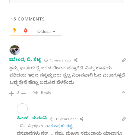
16
COMMENTS
Oldest
ರಾಜೇಂದ್ರ ಬಿ. ಶೆಟ್ಟಿ
13 years ago
ಗ್ರಾಮ್ಯ ಭಾಷೆಯಲ್ಲಿ ಬರೆದ ಲೇಖನ ಚೆನ್ನಾಗಿದೆ. ನಿಮ್ಮ ಭಾಷೆಯ
ಪರಿಚಯ ಇಲ್ಲದ ನನ್ನಮ್ತವರು ಸ್ವಲ್ಪ ನಿಧಾನವಾಗಿ ಓದ ಬೇಕಾಗುತ್ತದೆ.
ಒಪ್ಪುತ್ತೇನೆ ಹೆಣ್ಣು ಬದುಕಿನ ಬೆಳಕೆಂದು
0
Reply
ಸಿ. ಎಸ್. ಮಠಪತಿ
13 years ago
Reply to
ರಾಜೇಂದ್ರ ಬಿ. ಶೆಟ್ಟಿ
ಧನ್ಯವಾದಗಳು ಸರ್….. ನಮ್ಮ ಮಹಿಳಾ ಸಮುದಾಯ ಯಾವಾಗ್ಲೂ