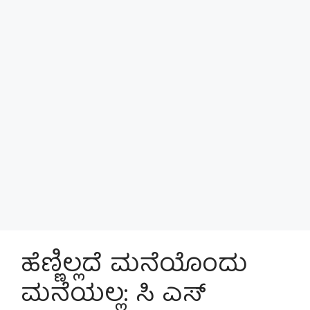
ಹೆಣ್ಣಿಲ್ಲದೆ ಮನೆಯೊಂದು
ಮನೆಯಲ್ಲ: ಸಿ ಎಸ್