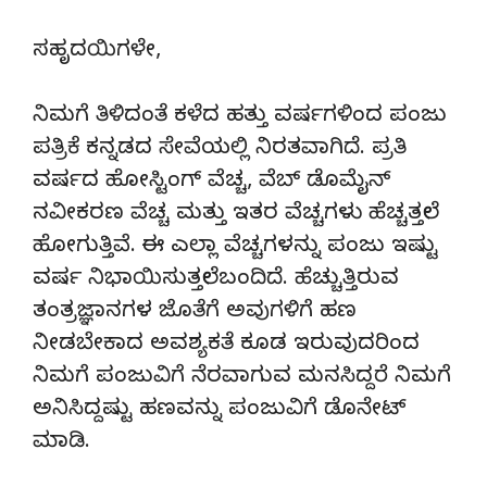
ಸಹೃದಯಿಗಳೇ,
ನಿಮಗೆ ತಿಳಿದಂತೆ ಕಳೆದ ಹತ್ತು ವರ್ಷಗಳಿಂದ ಪಂಜು
ಪತ್ರಿಕೆ ಕನ್ನಡದ ಸೇವೆಯಲ್ಲಿ ನಿರತವಾಗಿದೆ. ಪ್ರತಿ
ವರ್ಷದ ಹೋಸ್ಟಿಂಗ್‌ ವೆಚ್ಚ, ವೆಬ್‌ ಡೊಮೈನ್‌
ನವೀಕರಣ ವೆಚ್ಚ ಮತ್ತು ಇತರ ವೆಚ್ಚಗಳು ಹೆಚ್ಚತ್ತಲೇ
ಹೋಗುತ್ತಿವೆ. ಈ ಎಲ್ಲಾ ವೆಚ್ಚಗಳನ್ನು ಪಂಜು ಇಷ್ಟು
ವರ್ಷ ನಿಭಾಯಿಸುತ್ತಲೇ ಬಂದಿದೆ. ಹೆಚ್ಚುತ್ತಿರುವ
ತಂತ್ರಜ್ಞಾನಗಳ ಜೊತೆಗೆ ಅವುಗಳಿಗೆ ಹಣ
ನೀಡಬೇಕಾದ ಅವಶ್ಯಕತೆ ಕೂಡ ಇರುವುದರಿಂದ
ನಿಮಗೆ ಪಂಜುವಿಗೆ ನೆರವಾಗುವ ಮನಸಿದ್ದರೆ ನಿಮಗೆ
ಅನಿಸಿದ್ದಷ್ಟು ಹಣವನ್ನು ಪಂಜುವಿಗೆ ಡೊನೇಟ್‌
ಮಾಡಿ.