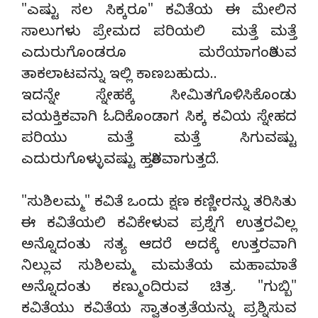
"ಎಷ್ಟು ಸಲ ಸಿಕ್ಕರೂ" ಕವಿತೆಯ ಈ ಮೇಲಿನ
ಸಾಲುಗಳು ಪ್ರೇಮದ ಪರಿಯಲಿ ಮತ್ತೆ ಮತ್ತೆ
ಎದುರುಗೊಂಡರೂ ಮರೆಯಾಗಂತಿರುವ
ತಾಕಲಾಟವನ್ನು ಇಲ್ಲಿ ಕಾಣಬಹುದು..
ಇದನ್ನೇ ಸ್ನೇಹಕ್ಕೆ ಸೀಮಿತಗೊಳಿಸಿಕೊಂಡು
ವಯಕ್ತಿಕವಾಗಿ ಓದಿಕೊಂಡಾಗ ಸಿಕ್ಕ ಕವಿಯ ಸ್ನೇಹದ
ಪರಿಯು ಮತ್ತೆ ಮತ್ತೆ ಸಿಗುವಷ್ಟು
ಎದುರುಗೊಳ್ಳುವಷ್ಟು ಹತ್ತಿರವಾಗುತ್ತದೆ.
"ಸುಶಿಲಮ್ಮ" ಕವಿತೆ ಒಂದು ಕ್ಷಣ ಕಣ್ಣೀರನ್ನು ತರಿಸಿತು
ಈ ಕವಿತೆಯಲಿ ಕವಿಕೇಳುವ ಪ್ರಶ್ನೆಗೆ ಉತ್ತರವಿಲ್ಲ
ಅನ್ನೊದಂತು ಸತ್ಯ ಆದರೆ ಅದಕ್ಕೆ ಉತ್ತರವಾಗಿ
ನಿಲ್ಲುವ ಸುಶಿಲಮ್ಮ ಮಮತೆಯ ಮಹಾಮಾತೆ
ಅನ್ನೊದಂತು ಕಣ್ಮುಂದಿರುವ ಚಿತ್ರ. "ಗುಬ್ಬಿ"
ಕವಿತೆಯು ಕವಿತೆಯ ಸ್ವಾತಂತ್ರತೆಯನ್ನು ಪ್ರಶ್ನಿಸುವ