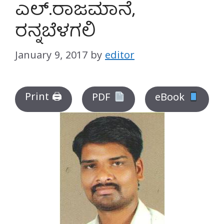
ಎಲ್.ರಾಜಮಾನೆ,
ರನ್ನಬೆಳಗಲಿ
January 9, 2017
by
editor
Print 🖨
PDF
eBook