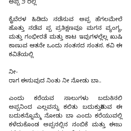
ಅಪ್ಪ ೨ ರಲ್ಲಿ
ಕೈಬೆರಳ ಹಿಡಿದು ನಡೆಸುವ ಅಪ್ಪ ಹೆಗಲಮೇಲೆ
ಹೊತ್ತು ನಡೆವ ಪ್ಪ ಪ್ರತಿ ಕ್ಷಣವೂ ಮಗನ ವ್ಯಂಗ್ಯ,
ಮತ್ತು ಗಂಭೀರತೆ ಮತ್ತು ಕಾಟ ಇವುಗಳಲ್ಲೆಲ್ಲ ಖುಷಿ
ಕಾಣುವ ಆತನೇ ಒಂದು ಸಂತಸದ ಸಂತಸ. ಕವಿ ಈ
ಕವಿತೆಯಲ್ಲಿ
ನೀ-
ರಾಗ ಈಸುವುದ ನಿಂತು ನೀ ನೋಡು ಬಾ..
ಎಂದು ಕರೆಯವ ಸಾಲುಗಳು ಬದುಕಿನಲಿ
ಅಪ್ಪನಿಂದ ಎಲ್ಲವನ್ನು ಕಲಿತು ಬದುಕುತ್ತಿರುವ ಈ
ಬದುಕನ್ನೊಮ್ಮೆ ನೋಡು ಬಾ ಎಂದು ಕರೆಯುವಲ್ಲಿ
ಕಳೆದುಕೊಂಡ ಅಪ್ಪನಲ್ಲಿನ ನಂಬಿಕೆ ಮತ್ತು ಈಜು