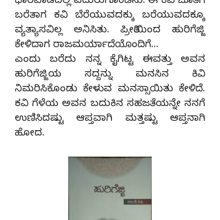
ಧಾರವಾಡದಲ್ಲಿ ಎದುರುಗೊಂಡೆನು. ಈ ಕವಿ ಜೊತೆಗೆ
ಬರೆತಾಗ ಕವಿ ಬೆರೆಯುವದಕ್ಕು ಬರೆಯುವದಕ್ಕೂ
ವ್ಯತ್ಯಾಸವಿಲ್ಲ ಅನಿಸಿತು. ಪ್ರೀತಿಯಿಂದ ಹುರಿಗೆಜ್ಜಿ
ಕೇಳಿದಾಗ ರಾಜಮರ್ಯಾದೆಯೊಂದಿಗೆ…
ಎಂದು ಬರೆದು ನನ್ನ ಕೈಗಿಟ್ಟ ಈವತ್ತು ಅವನ
ಹುರಿಗೆಜ್ಜಿಯ ಸದ್ದನ್ನು ಮನಸಿನ ಕಿವಿ
ನಿಮರಿಸಿಕೊಂಡು ಕೇಳುವ ಮನಸ್ಸಾಯಿತು ಕೇಳಿದೆ.
ಕವಿ ಗೆಳೆಯ ಅವನ ಬದುಕಿನ ಸಹಜತೆಯನ್ನೇ ನನಗೆ
ಉಣಿಸಿದಷ್ಟು ಆಪ್ತವಾಗಿ ಮತ್ತಷ್ಟು‌ ಆಪ್ತನಾಗಿ
ಹೋದ.