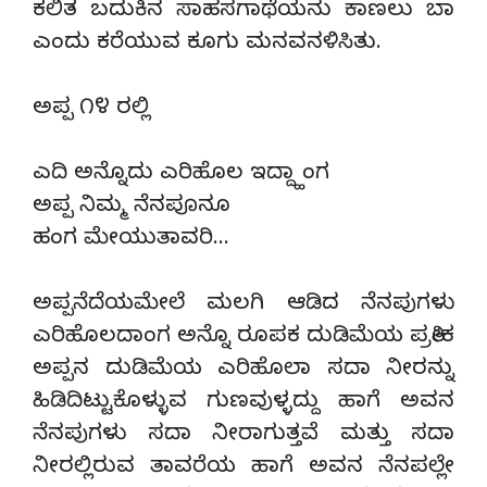
ಕಲಿತ ಬದುಕಿನ ಸಾಹಸಗಾಥೆಯನು ಕಾಣಲು ಬಾ
ಎಂದು ಕರೆಯುವ ಕೂಗು ಮನವನಳಿಸಿತು.
ಅಪ್ಪ ೧೪ ರಲ್ಲಿ
ಎದಿ ಅನ್ನೊದು ಎರಿಹೊಲ ಇದ್ದ್ಹಾಂಗ
ಅಪ್ಪ ನಿಮ್ಮ ನೆನಪೂನೂ
ಹಂಗ ಮೇಯುತಾವರಿ…
ಅಪ್ಪನೆದೆಯಮೇಲೆ ಮಲಗಿ ಆಡಿದ ನೆನಪುಗಳು
ಎರಿಹೊಲದಾಂಗ ಅನ್ನೊ ರೂಪಕ ದುಡಿಮೆಯ ಪ್ರತೀಕ
ಅಪ್ಪನ ದುಡಿಮೆಯ ಎರಿಹೊಲಾ ಸದಾ ನೀರನ್ನು
ಹಿಡಿದಿಟ್ಟುಕೊಳ್ಳುವ ಗುಣವುಳ್ಳದ್ದು ಹಾಗೆ ಅವನ
ನೆನಪುಗಳು ಸದಾ ನೀರಾಗುತ್ತವೆ ಮತ್ತು ಸದಾ
ನೀರಲ್ಲಿರುವ ತಾವರೆಯ ಹಾಗೆ ಅವನ ನೆನಪಲ್ಲೇ