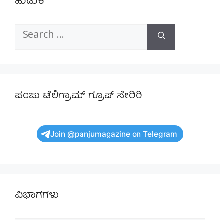
ಹುಡುಕಿ
Search
for:
ಪಂಜು ಟೆಲಿಗ್ರಾಮ್ ಗ್ರೂಪ್ ಸೇರಿರಿ
Join @panjumagazine on Telegram
ವಿಭಾಗಗಳು