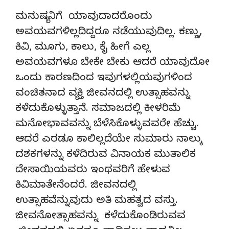
ಮನುಷ್ಯನಿಗೆ ಯಾವುದಾದರೊಂದು
ಅವಯವಗಳಿಲ್ಲದಿದ್ದರೂ ನಡೆಯುವುದಿಲ್ಲ. ಕಣ್ಣು,
ಕಿವಿ, ಮೂಗು, ಕಾಲು, ಕೈ ಹೀಗೆ ಎಲ್ಲ
ಅವಯವಗಳೂ ಬೇಕೇ ಬೇಕು ಆದರೆ ಯಾವುದೋ
ಒಂದು ಕಾರಣದಿಂದ ಇವುಗಳಲ್ಲಿಯವುಗಳಿಂದ
ವಂಚಿತನಾದ ವ್ಯಕ್ತಿ ಜೀವನದಲ್ಲಿ ಉತ್ಸಾಹವನ್ನು
ಕಳೆದುಕೊಳ್ಳುತ್ತಾನೆ. ಸಮಾಜದಲ್ಲಿ ಕೀಳರಿಮೆ
ಮನೋಭಾವವನ್ನು ಬೆಳೆಸಿಕೊಳ್ಳುವವರೇ ಹೆಚ್ಚು.
ಆದರೆ ಎರಡೂ ಕಾಲಿಲ್ಲದೆಯೇ ಸುಮಾರು ನಾಲ್ಕು
ದಶಕಗಳನ್ನು ಕಳೆದಿರುವ ವಿನಾಯಕ ಮುತಾಲಿಕ
ದೇಸಾಯಿಯವರು ಇಂಥವರಿಗೆ ಹೇಳುವ
ಕಿವಿಮಾತೇನೆಂದರೆ. ಜೀವನದಲ್ಲಿ
ಉತ್ಸಾಹವೆನ್ನುವುದು ಅತಿ ಮಹತ್ವದ ವಸ್ತು.
ಜೀವನೋತ್ಸಾಹವನ್ನು ಕಳೆದುಕೊಂಡಿರುವವ