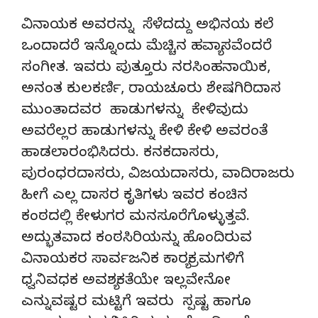
ವಿನಾಯಕ ಅವರನ್ನು ಸೆಳೆದದ್ದು ಅಭಿನಯ ಕಲೆ
ಒಂದಾದರೆ ಇನ್ನೊಂದು ಮೆಚ್ಚಿನ ಹವ್ಯಾಸವೆಂದರೆ
ಸಂಗೀತ. ಇವರು ಪುತ್ತೂರು ನರಸಿಂಹನಾಯಿಕ,
ಅನಂತ ಕುಲಕರ್ಣಿ, ರಾಯಚೂರು ಶೇಷಗಿರಿದಾಸ
ಮುಂತಾದವರ ಹಾಡುಗಳನ್ನು ಕೇಳಿವುದು
ಅವರೆಲ್ಲರ ಹಾಡುಗಳನ್ನು ಕೇಳಿ ಕೇಳಿ ಅವರಂತೆ
ಹಾಡಲಾರಂಭಿಸಿದರು. ಕನಕದಾಸರು,
ಪುರಂಧರದಾಸರು, ವಿಜಯದಾಸರು, ವಾದಿರಾಜರು
ಹೀಗೆ ಎಲ್ಲ ದಾಸರ ಕೃತಿಗಳು ಇವರ ಕಂಚಿನ
ಕಂಠದಲ್ಲಿ ಕೇಳುಗರ ಮನಸೂರೆಗೊಳ್ಳುತ್ತವೆ.
ಅದ್ಭುತವಾದ ಕಂಠಸಿರಿಯನ್ನು ಹೊಂದಿರುವ
ವಿನಾಯಕರ ಸಾರ್ವಜನಿಕ ಕಾರ್‍ಯಕ್ರಮಗಳಿಗೆ
ಧ್ವನಿವಧಕ ಅವಶ್ಯಕತೆಯೇ ಇಲ್ಲವೇನೋ
ಎನ್ನುವಷ್ಟರ ಮಟ್ಟಿಗೆ ಇವರು ಸ್ಪಷ್ಟ ಹಾಗೂ