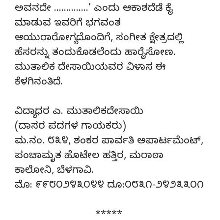
ಅವನದೇ …………..’ ಎಂದು ಆಕಾಶದೆಡೆ ಕೈ
ಮಾಡುವ ಇವರಿಗೆ ಭಗವಂತ
ಆಯುರಾರೋಗ್ಯದೊಂದಿಗೆ, ಸಂಗೀತ ಕ್ಷೇತ್ರದಲ್ಲಿ
ಹೆಸರನ್ನು ತಂದುಕೊಡಲೆಂದು ಹಾರೈಸೋಣ.
ಮುತಾಲಿಕ ದೇಸಾಯಿಯವರ ವಿಳಾಸ ಈ
ಕೆಳಗಿನಂತಿದೆ.
ವಿದ್ಯಾಧರ ಎ. ಮುತಾಲಿಕದೇಸಾಯಿ
(ದಾಸರ ಪದಗಳ ಗಾಯಕರು)
ಮ.ನಂ. ೮೩೪, ಶಂಕರ ಪಾರ್ವತಿ ಅಪಾರ್ಟಮೆಂಟ್,
ಪಂಚಾಮೃತ ಹೊಟೇಲ ಹತ್ತಿರ, ಮರಾಠಾ
ಕಾಲೋನಿ, ಬೆಳಗಾವಿ.
ಮೊ: ೯೯೮೦೨೪೩೦೪೪ ದೂ:೦೮೩೧-೨೪೨೩೩೦೧
*****