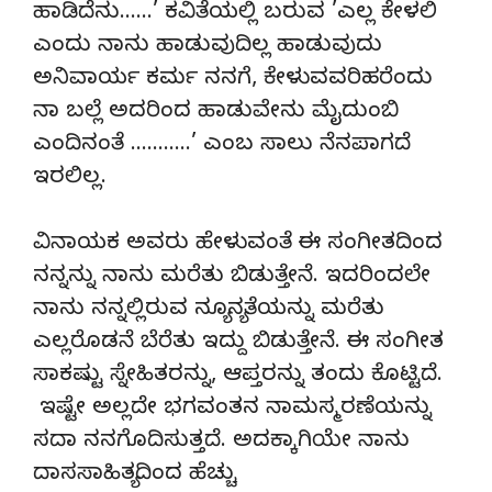
ಹಾಡಿದೆನು……’ ಕವಿತೆಯಲ್ಲಿ ಬರುವ ’ಎಲ್ಲ ಕೇಳಲಿ
ಎಂದು ನಾನು ಹಾಡುವುದಿಲ್ಲ ಹಾಡುವುದು
ಅನಿವಾರ್ಯ ಕರ್ಮ ನನಗೆ, ಕೇಳುವವರಿಹರೆಂದು
ನಾ ಬಲ್ಲೆ ಅದರಿಂದ ಹಾಡುವೇನು ಮೈದುಂಬಿ
ಎಂದಿನಂತೆ ………..’ ಎಂಬ ಸಾಲು ನೆನಪಾಗದೆ
ಇರಲಿಲ್ಲ.
ವಿನಾಯಕ ಅವರು ಹೇಳುವಂತೆ ಈ ಸಂಗೀತದಿಂದ
ನನ್ನನ್ನು ನಾನು ಮರೆತು ಬಿಡುತ್ತೇನೆ. ಇದರಿಂದಲೇ
ನಾನು ನನ್ನಲ್ಲಿರುವ ನ್ಯೂನ್ಯತೆಯನ್ನು ಮರೆತು
ಎಲ್ಲರೊಡನೆ ಬೆರೆತು ಇದ್ದು ಬಿಡುತ್ತೇನೆ. ಈ ಸಂಗೀತ
ಸಾಕಷ್ಟು ಸ್ನೇಹಿತರನ್ನು, ಆಪ್ತರನ್ನು ತಂದು ಕೊಟ್ಟಿದೆ.
ಇಷ್ಟೇ ಅಲ್ಲದೇ ಭಗವಂತನ ನಾಮಸ್ಮರಣೆಯನ್ನು
ಸದಾ ನನಗೊದಿಸುತ್ತದೆ. ಅದಕ್ಕಾಗಿಯೇ ನಾನು
ದಾಸಸಾಹಿತ್ಯದಿಂದ ಹೆಚ್ಚು