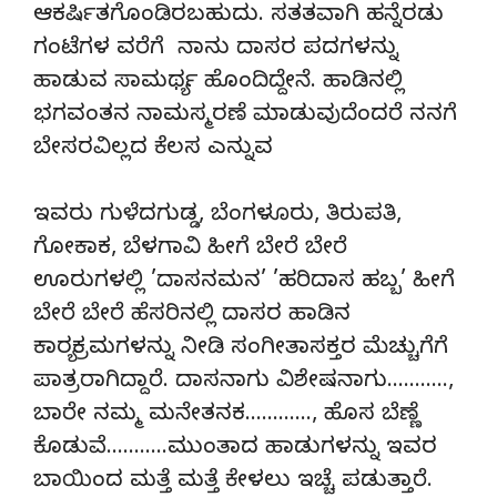
ಆಕರ್ಷಿತಗೊಂಡಿರಬಹುದು. ಸತತವಾಗಿ ಹನ್ನೆರಡು
ಗಂಟೆಗಳ ವರೆಗೆ ನಾನು ದಾಸರ ಪದಗಳನ್ನು
ಹಾಡುವ ಸಾಮರ್ಥ್ಯ ಹೊಂದಿದ್ದೇನೆ. ಹಾಡಿನಲ್ಲಿ
ಭಗವಂತನ ನಾಮಸ್ಮರಣೆ ಮಾಡುವುದೆಂದರೆ ನನಗೆ
ಬೇಸರವಿಲ್ಲದ ಕೆಲಸ ಎನ್ನುವ
ಇವರು ಗುಳೆದಗುಡ್ಡ, ಬೆಂಗಳೂರು, ತಿರುಪತಿ,
ಗೋಕಾಕ, ಬೆಳಗಾವಿ ಹೀಗೆ ಬೇರೆ ಬೇರೆ
ಊರುಗಳಲ್ಲಿ ’ದಾಸನಮನ’ ’ಹರಿದಾಸ ಹಬ್ಬ’ ಹೀಗೆ
ಬೇರೆ ಬೇರೆ ಹೆಸರಿನಲ್ಲಿ ದಾಸರ ಹಾಡಿನ
ಕಾರ್‍ಯಕ್ರಮಗಳನ್ನು ನೀಡಿ ಸಂಗೀತಾಸಕ್ತರ ಮೆಚ್ಚುಗೆಗೆ
ಪಾತ್ರರಾಗಿದ್ದಾರೆ. ದಾಸನಾಗು ವಿಶೇಷನಾಗು………..,
ಬಾರೇ ನಮ್ಮ ಮನೇತನಕ…………, ಹೊಸ ಬೆಣ್ಣೆ
ಕೊಡುವೆ………..ಮುಂತಾದ ಹಾಡುಗಳನ್ನು ಇವರ
ಬಾಯಿಂದ ಮತ್ತೆ ಮತ್ತೆ ಕೇಳಲು ಇಚ್ಚೆ ಪಡುತ್ತಾರೆ.