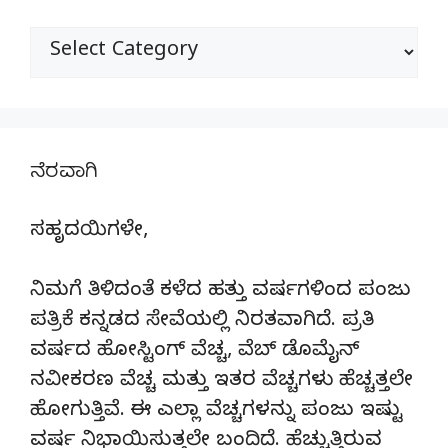
ವಿಭಾಗಗಳು
ನೆರವಾಗಿ
ಸಹೃದಯಿಗಳೇ,
ನಿಮಗೆ ತಿಳಿದಂತೆ ಕಳೆದ ಹತ್ತು ವರ್ಷಗಳಿಂದ ಪಂಜು
ಪತ್ರಿಕೆ ಕನ್ನಡದ ಸೇವೆಯಲ್ಲಿ ನಿರತವಾಗಿದೆ. ಪ್ರತಿ
ವರ್ಷದ ಹೋಸ್ಟಿಂಗ್‌ ವೆಚ್ಚ, ವೆಬ್‌ ಡೊಮೈನ್‌
ನವೀಕರಣ ವೆಚ್ಚ ಮತ್ತು ಇತರ ವೆಚ್ಚಗಳು ಹೆಚ್ಚತ್ತಲೇ
ಹೋಗುತ್ತಿವೆ. ಈ ಎಲ್ಲಾ ವೆಚ್ಚಗಳನ್ನು ಪಂಜು ಇಷ್ಟು
ವರ್ಷ ನಿಭಾಯಿಸುತ್ತಲೇ ಬಂದಿದೆ. ಹೆಚ್ಚುತ್ತಿರುವ