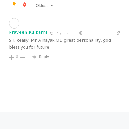
Oldest
Praveen.Kulkarni
11 years ago
Sir. Really Mr .Vinayak.MD great personallity, god
bless you for future
0
Reply