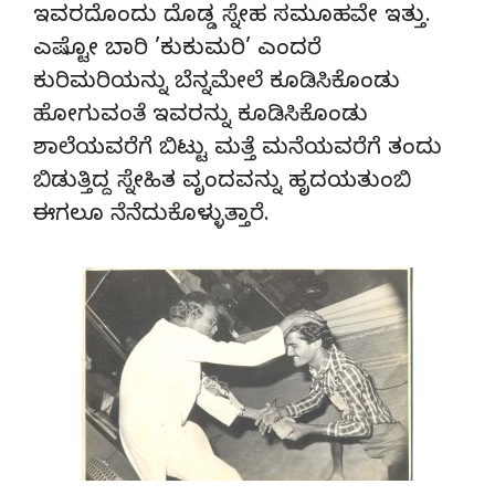
ಇವರದೊಂದು ದೊಡ್ಡ ಸ್ನೇಹ ಸಮೂಹವೇ ಇತ್ತು.
ಎಷ್ಟೋ ಬಾರಿ ’ಕುಕುಮರಿ’ ಎಂದರೆ
ಕುರಿಮರಿಯನ್ನು ಬೆನ್ನಮೇಲೆ ಕೂಡಿಸಿಕೊಂಡು
ಹೋಗುವಂತೆ ಇವರನ್ನು ಕೂಡಿಸಿಕೊಂಡು
ಶಾಲೆಯವರೆಗೆ ಬಿಟ್ಟು ಮತ್ತೆ ಮನೆಯವರೆಗೆ ತಂದು
ಬಿಡುತ್ತಿದ್ದ ಸ್ನೇಹಿತ ವೃಂದವನ್ನು ಹೃದಯತುಂಬಿ
ಈಗಲೂ ನೆನೆದುಕೊಳ್ಳುತ್ತಾರೆ.