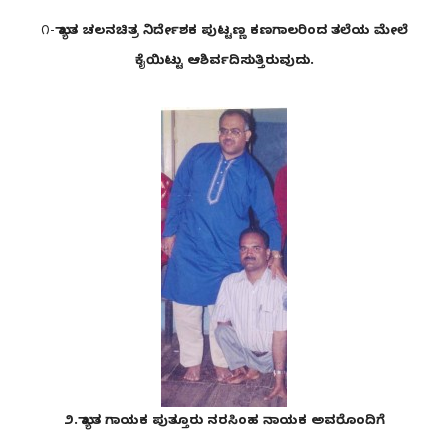
೧-
ಖ್ಯಾತ ಚಲನಚಿತ್ರ ನಿರ್ದೇಶಕ ಪುಟ್ಟಣ್ಣ ಕಣಗಾಲರಿಂದ ತಲೆಯ ಮೇಲೆ
ಕೈಯಿಟ್ಟು ಆಶಿರ್ವದಿಸುತ್ತಿರುವುದು.
೨. ಖ್ಯಾತ ಗಾಯಕ ಪುತ್ತೂರು ನರಸಿಂಹ ನಾಯಕ ಅವರೊಂದಿಗೆ