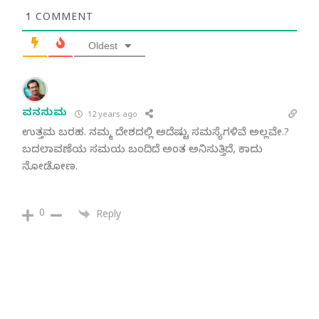
1
COMMENT
Oldest
ವನಸುಮ
12 years ago
ಉತ್ತಮ ಬರಹ. ನಮ್ಮ ದೇಶದಲ್ಲಿ ಅದೆಷ್ಟು ಸಮಸ್ಯೆಗಳಿವೆ ಅಲ್ಲವೇ.?
ಬದಲಾವಣೆಯ ಸಮಯ ಬಂದಿದೆ ಅಂತ ಅನಿಸುತ್ತಿದೆ, ಕಾದು
ನೋಡೋಣ.
0
Reply