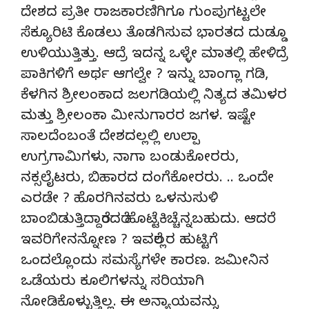
ದೇಶದ ಪ್ರತೀ ರಾಜಕಾರಣಿಗಿಗೂ ಗುಂಪುಗಟ್ಟಲೇ
ಸೆಕ್ಯೂರಿಟಿ ಕೊಡಲು ತೊಡಗಿಸುವ ಭಾರತದ ದುಡ್ಡೂ
ಉಳಿಯುತ್ತಿತ್ತು. ಆದ್ರೆ ಇದನ್ನ ಒಳ್ಳೇ ಮಾತಲ್ಲಿ ಹೇಳಿದ್ರೆ
ಪಾಕಿಗಳಿಗೆ ಅರ್ಥ ಆಗಲ್ವೇ ? ಇನ್ನು ಬಾಂಗ್ಲಾ ಗಡಿ,
ಕೆಳಗಿನ ಶ್ರೀಲಂಕಾದ ಜಲಗಡಿಯಲ್ಲಿ ನಿತ್ಯದ ತಮಿಳರ
ಮತ್ತು ಶ್ರೀಲಂಕಾ ಮೀನುಗಾರರ ಜಗಳ. ಇಷ್ಟೇ
ಸಾಲದೆಂಬಂತೆ ದೇಶದಲ್ಲಲ್ಲಿ ಉಲ್ಪಾ
ಉಗ್ರಗಾಮಿಗಳು, ನಾಗಾ ಬಂಡುಕೋರರು,
ನಕ್ಸಲೈಟರು, ಬಿಹಾರದ ದಂಗೆಕೋರರು. .. ಒಂದೇ
ಎರಡೇ ? ಹೊರಗಿನವರು ಒಳನುಸುಳಿ
ಬಾಂಬಿಡುತ್ತಿದ್ದಾರೆಂದರೆ ಹೊಟ್ಟೆಕಿಚ್ಚೆನ್ನಬಹುದು. ಆದರೆ
ಇವರಿಗೇನನ್ನೋಣ ? ಇವರೆಲ್ಲರ ಹುಟ್ಟಿಗೆ
ಒಂದಲ್ಲೊಂದು ಸಮಸ್ಯೆಗಳೇ ಕಾರಣ. ಜಮೀನಿನ
ಒಡೆಯರು ಕೂಲಿಗಳನ್ನು ಸರಿಯಾಗಿ
ನೋಡಿಕೊಳ್ಳುತ್ತಿಲ್ಲ. ಈ ಅನ್ಯಾಯವನ್ನು