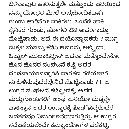
ಬಿಳಿಬಾವುಟ ಹಾರಿಸುತ್ತಲೇ ಮತ್ತೊಂದು ಬದಿಯಿಂದ
ನಮ್ಮ ಯೋಧರ ಮೇಲೆ ಅಪ್ರಚೋದಿತವಾಗಿ
ಗುಂಡು ಹಾರಿಸೋ ಪಾಕಿಗಳು. ಒಂದೆಡೆ ಪಾಕಿ
ಸೈನಿಕರ ಗುಂಡು, ಹೋಗಲಿ ಬಿಡಿ ಅವರಿಗಾದ್ರೂ
ಹೊಟ್ಟೆಪಾಡು, ಆದ್ರೆ ಈ ಭಯೋತ್ಪಾದಕರು ? ಮುಗ್ದ
ಮಕ್ಕಳ ಮನಸ್ಸು ಕೆಡಿಸಿ ಅವರನ್ನು ಅಲ್ಕೈದಾ,
ಹಿಜ್ಬುಲ್ ಮುಜಾಹಿದ್ದೀನ್ ಅಥವಾ ಮತ್ತೊಂದೇನೋ
ಹೊಸ ಹೊಸರ ಸಂಘಟನೆ ಕಟ್ಟಿ ಅದರ
ದಂಡನಾಯಕನನ್ನಾಗಿಸಿ ಭಾರತದ ಗಡಿಯೊಳಗೆ
ನುಸುಳಿಸುವುದರಲ್ಲೇನಿದೆ ಹೊಟ್ಟೆಪಾಡು ? !! ಆ
ಉಗ್ರರ ಸಂಘಟನೆ ಕಟ್ಟೋದಕ್ಕೆ, ಅವರ
ಮದ್ದುಗುಂಡುಗಳಿಗೆ ಅಂಥ ಸುರಿಯೋ ದುಡ್ಡನ್ನೇ
ಪಾಕಿಸ್ತಾನ ಅದರ ಉದ್ದಾರಕ್ಕೆ ತೊಡಗಿಸಿದ್ದರೆ ಅದರ
ಬಡತನವೂ ನಿರ್ಮೂಲನೆಯಾಗುತ್ತಿತ್ತು. ಆ ಉಗ್ರರ
ಸದೆಬಡೆಯಲೆಂದೇ ಕಮ್ಯಾಂಡೋಗಳ ಪಡೆಕಟ್ಟಿ,