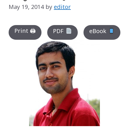
May 19, 2014
by
editor
Print 🖨
PDF
eBook