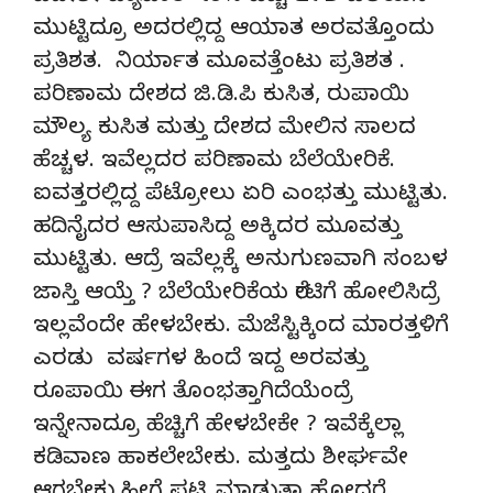
ಮುಟ್ಟಿದ್ರೂ ಅದರಲ್ಲಿದ್ದ ಆಯಾತ ಅರವತ್ತೊಂದು
ಪ್ರತಿಶತ. ನಿರ್ಯಾತ ಮೂವತ್ತೆಂಟು ಪ್ರತಿಶತ .
ಪರಿಣಾಮ ದೇಶದ ಜಿ.ಡಿ.ಪಿ ಕುಸಿತ, ರುಪಾಯಿ
ಮೌಲ್ಯ ಕುಸಿತ ಮತ್ತು ದೇಶದ ಮೇಲಿನ ಸಾಲದ
ಹೆಚ್ಚಳ. ಇವೆಲ್ಲದರ ಪರಿಣಾಮ ಬೆಲೆಯೇರಿಕೆ.
ಐವತ್ತರಲ್ಲಿದ್ದ ಪೆಟ್ರೋಲು ಏರಿ ಎಂಭತ್ತು ಮುಟ್ಟಿತು.
ಹದಿನೈದರ ಆಸುಪಾಸಿದ್ದ ಅಕ್ಕಿದರ ಮೂವತ್ತು
ಮುಟ್ಟಿತು. ಆದ್ರೆ ಇವೆಲ್ಲಕ್ಕೆ ಅನುಗುಣವಾಗಿ ಸಂಬಳ
ಜಾಸ್ತಿ ಆಯ್ತೆ ? ಬೆಲೆಯೇರಿಕೆಯ ರೇಟಿಗೆ ಹೋಲಿಸಿದ್ರೆ
ಇಲ್ಲವೆಂದೇ ಹೇಳಬೇಕು. ಮೆಜೆಸ್ಟಿಕ್ಕಿಂದ ಮಾರತ್ತಳಿಗೆ
ಎರಡು ವರ್ಷಗಳ ಹಿಂದೆ ಇದ್ದ ಅರವತ್ತು
ರೂಪಾಯಿ ಈಗ ತೊಂಭತ್ತಾಗಿದೆಯೆಂದ್ರೆ
ಇನ್ನೇನಾದ್ರೂ ಹೆಚ್ಚಿಗೆ ಹೇಳಬೇಕೇ ? ಇವೆಕ್ಕೆಲ್ಲಾ
ಕಡಿವಾಣ ಹಾಕಲೇಬೇಕು. ಮತ್ತದು ಶೀರ್ಘವೇ