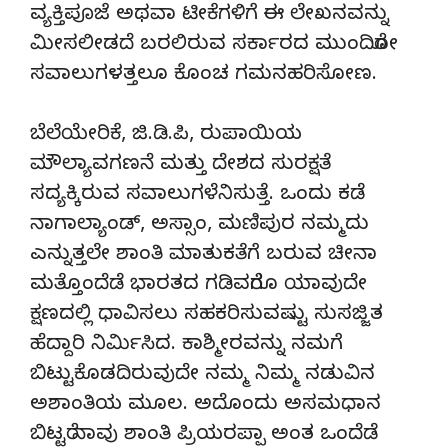
ವ್ಯಕ್ತಿಪೂಜೆ ಅಥವಾ ಟೀಕೆಗಳಿಗೆ ಈ ಲೇಖನವನ್ನು
ಮೀಸಲೀಡದೆ ಬರಲಿರುವ ಸರ್ಕಾರದ ಮುಂದಿರೋ
ಸವಾಲುಗಳತ್ತಲೂ ಕೊಂಚ ಗಮನಹರಿಸೋಣ.
ಬೆಲೆಯೇರಿಕೆ, ಜಿ.ಡಿ.ಪಿ, ರುಪಾಯಿಯ
ಮೌಲ್ಯಾವಗಣನೆ ಮತ್ತು ದೇಶದ ಸುರಕ್ಷತೆ
ಸದ್ಯಕ್ಕಿರುವ ಸವಾಲುಗಳೆನಿಸುತ್ತೆ. ಒಂದು ಕಡೆ
ನಾಗಾಲ್ಯಾಂಡ್, ಅಸ್ಸಾಂ, ಮಣಿಪುರ ನಮ್ಮದು
ಎನ್ನುತ್ತಲೇ ಶಾಂತಿ ಮಾತುಕತೆಗೆ ಬರುವ ಚೀನಾ
ಮತ್ತೊಂದೆಡೆ ಭಾರತದ ಗಡಿವರೆಗೂ ಯಾವುದೇ
ಕ್ಷಣದಲ್ಲಿ ಧಾವಿಸಲು ಸಹಕರಿಸುವಷ್ಟು ಸುಸಜ್ಜಿತ
ಹೆದ್ದಾರಿ ನಿರ್ಮಿಸಿದ. ಕಾಶ್ಮೀರವನ್ನು ನಮಗೆ
ಬಿಟ್ಟುಕೊಡದಿರುವುದೇ ನಮ್ಮ ನಿಮ್ಮ ನಡುವಿನ
ಅಶಾಂತಿಯ ಮೂಲ. ಅದೊಂದು ಅಸಮಧಾನ
ಬಿಟ್ಟರೆ ನಾವು ಶಾಂತಿ ಪ್ರಿಯರಪ್ಪಾ ಅಂತ ಒಂದೆಡೆ