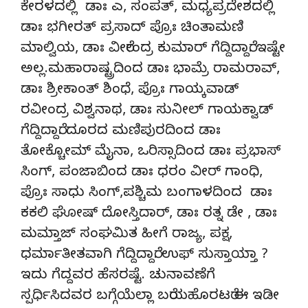
ಕೇರಳದಲ್ಲಿ ಡಾಃ ಎ, ಸಂಪತ್, ಮಧ್ಯಪ್ರದೇಶದಲ್ಲಿ
ಡಾಃ ಭಗೀರತ್ ಪ್ರಸಾದ್ ಪ್ರೊಃ ಚಿಂತಾಮಣಿ
ಮಾಲ್ವಿಯ, ಡಾಃ ವೀರೇಂದ್ರ ಕುಮಾರ್ ಗೆದ್ದಿದ್ದಾರೆ. ಇಷ್ಟೇ
ಅಲ್ಲ.ಮಹಾರಾಷ್ಟ್ರದಿಂದ ಡಾಃ ಭಾಮ್ರೆ ರಾಮರಾವ್,
ಡಾಃ ಶ್ರೀಕಾಂತ್ ಶಿಂಧೆ, ಪ್ರೊಃ ಗಾಯ್ಕವಾಡ್
ರವೀಂದ್ರ ವಿಶ್ವನಾಥ, ಡಾಃ ಸುನೀಲ್ ಗಾಯಕ್ವಾಡ್
ಗೆದ್ದಿದ್ದಾರೆ. ದೂರದ ಮಣಿಪುರದಿಂದ ಡಾಃ
ತೋಕ್ಚೋಮ್ ಮೈನಾ, ಒರಿಸ್ಸಾದಿಂದ ಡಾಃ ಪ್ರಭಾಸ್
ಸಿಂಗ್, ಪಂಜಾಬಿಂದ ಡಾಃ ಧರಂ ವೀರ್ ಗಾಂಧಿ,
ಪ್ರೊಃ ಸಾಧು ಸಿಂಗ್,ಪಶ್ಚಿಮ ಬಂಗಾಳದಿಂದ ಡಾಃ
ಕಕಲಿ ಘೋಷ್ ದೋಸ್ತಿದಾರ್, ಡಾಃ ರತ್ನ ಡೇ , ಡಾಃ
ಮಮ್ತಾಜ್ ಸಂಘಮಿತ ಹೀಗೆ ರಾಜ್ಯ, ಪಕ್ಷ,
ಧರ್ಮಾತೀತವಾಗಿ ಗೆದ್ದಿದ್ದಾರೆ. ಉಫ್ ಸುಸ್ತಾಯ್ತಾ ?
ಇದು ಗೆದ್ದವರ ಹೆಸರಷ್ಟೆ. ಚುನಾವಣೆಗೆ
ಸ್ಪರ್ಧಿಸಿದವರ ಬಗ್ಗೆಯೆಲ್ಲಾ ಬರೆಯಹೊರಟರೆ ಈ ಇಡೀ