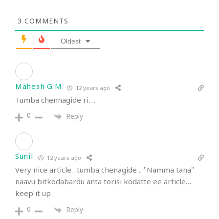
3
COMMENTS
Oldest
Mahesh G M
12 years ago
Tumba chennagide ri….
0
Reply
Sunil
12 years ago
Very nice article…tumba chenagide .. "Namma tana"
naavu bitkodabardu anta torisi kodatte ee article…
keep it up
0
Reply