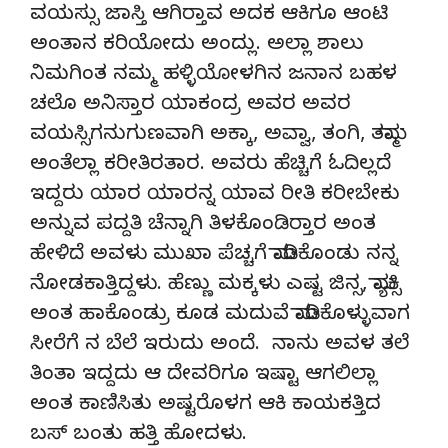
ವಯಸ್ಸು ಜಾಸ್ತಿ ಆಗಿರ್‍ತಾವ ಅದಕ ಆಕಿಗೂ ಆಂಟಿ
ಅಂತಾನ ಕರಿಯೋದು ಅಂದ್ಲು. ಅಲ್ಲಾ ಶಾಲು
ನಿಮಗಿಂತ ನಮ್ಮ ಹಳ್ಳಿಯೋಳಗಿನ ಜನಾನ ಬಹಳ
ಚಲೊ ಅನಿಸ್ತಾರ ಯಾಕಂದ್ರ ಅವರ ಅವರ
ವಯಸ್ಸಿಗನುಗುಣವಾಗಿ ಅಕ್ಕಾ, ಅವ್ವಾ, ತಂಗಿ, ತಮ್ಮಾ
ಅಂತೆಲ್ಲಾ ಕರೀತಿರತಾರ. ಅವರು ಹೆಚ್ಚಿಗೆ ಓದಿಲ್ಲದೆ
ಇದ್ದರು ಯಾರ ಯಾರನ್ನ ಯಾವ ರೀತಿ ಕರೀಬೇಕು
ಅನ್ನುವ ಪದ್ದತಿ ಚೆನ್ನಾಗಿ ತಿಳಕೊಂಡಿರ್‍ತಾರ ಅಂತ
ಹೇಳಿದೆ ಅವಳು ಮುಖಾ ಪೆಚ್ಚಗೆ ಮಾಡಿಕೊಂಡು ನನ್ನ
ನೋಡಕಾತ್ತಿದ್ದಳು. ಹೆಣ್ಣು ಮಕ್ಕಳು ಎಷ್ಟ ಜಿನ್ಸ, ಮ್ಯಾಕ್ಸಿ
ಅಂತ ಹಾಕೊಂಡ್ರು ಕೂಡ ಮದುವೆ ಮಾಡಿಕೊಳ್ಳುವಾಗ
ಸೀರೆಗೆ ನ ಬೆಲೆ ಇರುದು ಅಂದೆ. ನಾನು ಅವಳ ತಲೆ
ತಿಂತಾ ಇದ್ದದು ಆ ದೇವರಿಗೂ ಇಷ್ಟಾ ಆಗಲಿಲ್ಲಾ
ಅಂತ ಕಾಣಿಸಿತು ಅಷ್ಟರೊಳಗ ಆಕಿ ಕಾಯಕತ್ತಿದ
ಬಸ್ ಬಂತು ಹತ್ತಿ ಹೋದಳು.