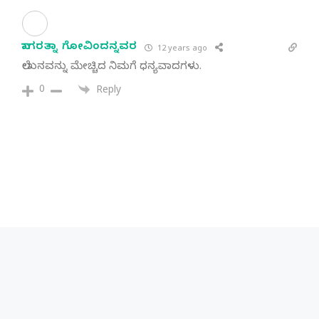
ನಾಗರತ್ನಾ ಗೋವಿಂದನ್ನವರ
12 years ago
ಲೇಖನವನ್ನು ಮೇಚ್ಚಿದ ನಿಮಗೆ ಧನ್ಯವಾದಗಳು.
0
Reply