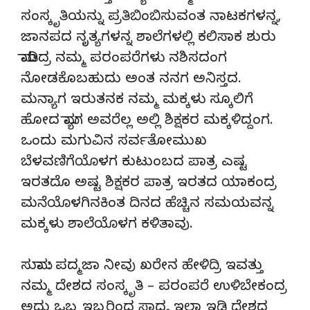
ಸಂಸ್ಕೃತಿಯನ್ನು ಪ್ರತಿಬಿಂಬಿಸುವಂತ ನಾಟಕಗಳನ್ನ,
ಜಾನಪದ ನೃತ್ಯಗಳನ್ನ ಶಾಲೆಗಳಲ್ಲಿ ಕಲಿಸಾಕ ಶುರು
ಮಾಡಿದ್ರ ನಮ್ಮ ಪರಂಪರೆಗಳು ನಶಿಸದಂಗ
ನೋಡಕೊಬಹುದು ಅಂತ ನನಗ ಅನಿಸ್ತದ.
ಮನ್ಯಾಗ ಇರುತನಕ ನಮ್ಮ ಮಕ್ಕಳು ಸ್ಕೂಲಿಗೆ
ಹೋದ ಮ್ಯಾಗ ಅವರೆಲ್ಲ ಅಲ್ಲಿ ಶಿಕ್ಷಕರ ಮಕ್ಕಳಿದ್ದಂಗ.
ಒಂದು ಮಗುವಿನ ಸರ್ವತೋಮುಖ
ಬೆಳವಣಿಗೆಯೊಳಗ ಕುಟುಂಬದ ಪಾತ್ರ ಎಷ್ಟ
ಇರತದೊ ಅಷ್ಟ ಶಿಕ್ಷಕರ ಪಾತ್ರ ಇರತದ ಯಾಕಂದ್ರ
ಮನೆಯೊಳಗಿನಕಿಂತ ದಿನದ ಹೆಚ್ಚಿನ ಸಮಯವನ್ನ
ಮಕ್ಕಳು ಶಾಲೆಯೊಳಗ ಕಳಿತಾವು.
ಸುಮಾ : ಪದ್ಮಜಾ ನೀವು ಖರೇನ ಹೇಳಿದ್ರಿ ಇವತ್ತು
ನಮ್ಮ ದೇಶದ ಸಂಸ್ಕೃತಿ – ಪರಂಪರೆ ಉಳಿಬೇಕಂದ್ರ
ಅದು ಒಬ್ಬ ಇಬ್ಬರಿಂದ ಸಾಧ್ಯ ಇಲ್ಲಾ ಇಡಿ ದೇಶದ