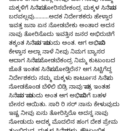
ಯಾಕ ತಗಿತಾ ಇಲ್ಲಾ ನೀವು. ಹಂಗ ನಾವು ನಮ್ಮ
ಮಕ್ಕಳಿಗೆ ಸಿನೆಮಾ ತೋರಿಸಬೇಕಂದ್ರ ಮಕ್ಕಳ ಸಿನೆಮಾನ
ಬರವಲ್ಲವು……….ಅದಕ ನಿರ್ದೇಶಕರು ಹೇಳ್ತಾರ
ಇವತ್ತ ಜನಾ ಏನ ನೋಡಬೇಕು ಅಂತಾರ ಅದನ
ನಾವು ತೋರಿಸೊದು ಇವತ್ತಿನ ಜನರ ಅಭಿರುಚಿಗೆ
ತಕ್ಕಂತ ಸಿನೆಮಾನ ಮಾಡುದು ಅಂತ. ಆಗ ಅಭಿಮಾನಿ
ಕೇಳ್ತಾನ ಅಲ್ಲಾ ನಾಳೆ ನೀವು ನಿಮಗ ಬ್ಯಾಸರ
ಆದಾಗ ಸಿನೆಮಾ ನೋಡಬೆಕಂದ್ರ ನಿಮ್ಮ ಕುಟುಂಬದ
ಜೊತೆ ಇಂತಹ ಸಿನೆಮಾ ನೋಡ್ತಿರೆನ? ಆಗ ಸಿಟ್ಟಿಗೆದ್ದ
ನಿರ್ದೇಶಕರು ನಮ್ಮ ಮಕ್ಕಳು ಕಾರ್ಟೂನ ಸಿನೆಮಾ
ನೋಡಕೊಂಡ ಬೆಳಿಲಿ ಬಿಡ್ರಿ ನಾವು ಮಾತ್ರ ಇಂತಹ
ಸಿನೆಮಾನ ಮಾಡುದು ಅಂತ ಆಗ ಅಭಿಮಾನಿಗೆ ಬಹಳ
ಬೇಸರ ಆಯಿತು. ಸಾರಿ ರಿ ಸರ್ ನಾನು ಕೇಳುವುದು
ಇಷ್ಟ ನೀವು ಏನು ತೋರಿಸ್ತಿರೊ ಅದನ್ನ ನಾವು
ನೋಡುದು ಅದಕ್ಕ ಮೊದಲಿನ ಹಂಗ ದೇಶ ಪ್ರೇಮ