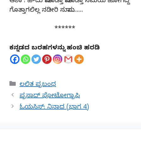
ಆಶಾ : ಹೌದು ಮಾತಾಡ್ತಾ ಮಾತಾಡ್ತಾ ಸಮಯ ಹೋಗಿದ್ದ
ಗೊತ್ತಾಗಲಿಲ್ಲ ನಡೀರಿ ಸುಮಾ……..
******
ಕನ್ನಡದ ಬರಹಗಳನ್ನು ಹಂಚಿ ಹರಡಿ
Categories
ಲಲಿತ ಪ್ರಬಂಧ
ಪ್ರಸಾದ್ ಫೋಟೋಗ್ರಾಫಿ
ಓಯಸಿಸ್: ನಿನಾದ (ಭಾಗ 4)