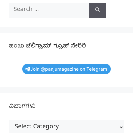
Search
for:
ಪಂಜು ಟೆಲಿಗ್ರಾಮ್ ಗ್ರೂಪ್ ಸೇರಿರಿ
Join @panjumagazine on Telegram
ವಿಭಾಗಗಳು
ವಿಭಾಗಗಳು