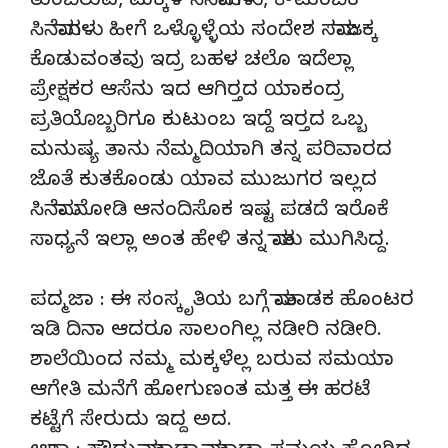
ತುಂಬಿರುವ, ಮಕ್ಕಳ ಸಿನೆಮಾಗಳು, ಕೌಟುಂಬಿಕ
ಸಿನೆಮಾಗಳು ಹೀಗೆ ಒಳ್ಳೊಳ್ಳೆಯ ಸಂದೇಶ ಸಮಾಜಕ್ಕ
ಕೊಡುವಂತವು ಇದ್ರ ಬಹಳ ಚಲೊ ಇದೆಲ್ಲಾ
ಪ್ರೇಕ್ಷಕರ ಆಸೆನು ಇದ ಆಗಿರ್‍ತದ ಯಾಕಂದ್ರ
ಪ್ರತಿಯೊಬ್ಬರಿಗೂ ಕುಟುಂಬ ಇದ್ದೆ ಇರ್‍ತದ ಒಬ್ಬ
ಮನುಷ್ಯ ತಾನು ನೆಮ್ಮದಿಯಾಗಿ ತನ್ನ ಪರಿವಾರದ
ಜೊತೆ ಕುತಕೊಂಡು ಯಾವ ಮುಜುಗರ ಇಲ್ಲದ
ಸಿನೆಮಾ ನೋಡಿ ಆನಂದಿಸೊಕ ಇಷ್ಟ ಪಡದೆ ಇರೊಕೆ
ಸಾಧ್ಯನೆ ಇಲ್ಲಾ ಅಂತ ಹೇಳಿ ತನ್ನ ಮಾತು ಮುಗಿಸಿದ್ದ.
ಪದ್ಮಜಾ : ಈ ಸಂಸ್ಕೃತಿಯ ಬಗ್ಗೆ ಮಾತಾಡಕ ಹೊಂಟರ
ಇಡಿ ದಿನಾ ಆದರೂ ಸಾಲಂಗಿಲ್ಲ ನಡೀರಿ ನಡೀರಿ.
ಶಾಲೆಯಿಂದ ನಮ್ಮ ಮಕ್ಕಳೆಲ್ಲ ಬರುವ ಸಮಯಾ
ಆಗೇತಿ ಮನೆಗೆ ಹೋಗುಣಂತ ಮತ್ತ ಈ ಹರಟೆ
ಕಟ್ಟೆಗೆ ಸೇರುದು ಇದ್ದ ಅದ.