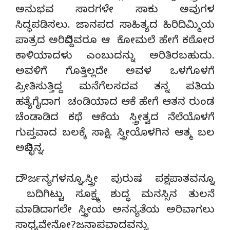
ಅನುಭವ ಸಾರಗಳೇ ಸಾಕು ಅವುಗಳ
ಸಿದ್ಧಪಡಿಸಲು. ಜಾನಪದ ಸಾಹಿತ್ಯದ ಹಿರಿದಿಮ್ಮಿಯ
ಪಾತ್ರದ ಅರಿವಿದ್ದವರೂ ಆ ಕೋಮಲೆ ಹೇಗೆ ಕಠೋರ
ಕಾಳಿಯಾದಳು ಎಂಬುದನ್ನು ಅರಿತಿರಬಹುದು.
ಅವಳಿಗೆ ಗೊತ್ತಿಲ್ಲದೇ ಅವಳ ಒಳಗೊಳಗೆ
ಪ್ರೀತಿಸುತ್ತಿದ್ದ ಮನೆಗೆಲಸದವ ತನ್ನ ಪತಿಯ
ಹತ್ಯೆಗೈದಾಗ ಚಂಡಿಯಾದ ಆಕೆ ಹೇಗೆ ಆತನ ರುಂಡ
ಚೆಂಡಾಡಿದ ಕಥೆ ಆಕೆಯ ಸ್ತ್ರೀತ್ವದ ನೆಲೆಯೊಳಗೆ
ಗುಪ್ತವಾದ ಬಲಕ್ಕೆ ಸಾಕ್ಷಿ. ಸ್ತ್ರೀಯೊಳಗಿನ ಆತ್ಮ ಬಲ
ಅವಿಚ್ಛಿನ್ನ.
ದೌರ್ಜನ್ಯಗಳನ್ನೂ,ಸ್ತ್ರೀ ಪುರುಷ ಪಕ್ಷಪಾತವನ್ನೂ
ಬದಿಗಿಟ್ಟು ಸೂಕ್ಷ್ಮ ಶುದ್ಧ ಮನಸ್ಸಿನ ತುಲನೆ
ಮಾಡಿದಾಗಲೇ ಸ್ತ್ರೀಯ ಅನನ್ಯತೆಯ ಅರಿವಾಗಲು
ಸಾಧ್ಯವೇನೋ?ಜನಾಪವಾದವನ್ನು