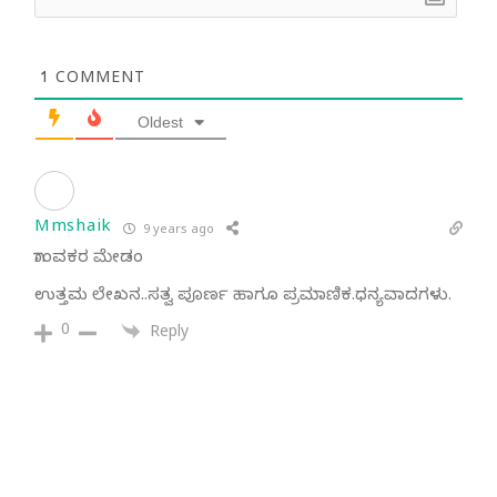
1
COMMENT
Oldest
Mmshaik
9 years ago
ಗಾಂವಕರ ಮೇಡಂ
ಉತ್ತಮ ಲೇಖನ..ಸತ್ವ ಪೂರ್ಣ ಹಾಗೂ ಪ್ರಮಾಣಿಕ.ಧನ್ಯವಾದಗಳು.
0
Reply