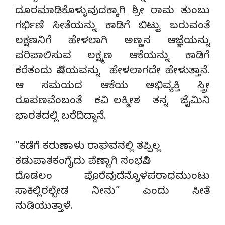
ದೂರಮಾಡಿಕೊಳ್ಳುವುದಕ್ಕಾಗಿ ಶ್ರೀ ರಾಮ ತುಂಬು
ಗರ್ಭಿಣಿ ಸೀತೆಯನ್ನು ಕಾಡಿಗೆ ಬಿಟ್ಟು ಬರುವಂತೆ
ಲಕ್ಷಣನಿಗೆ ಹೇಳಲಾಗಿ ಅಣ್ಣನ ಆಜ್ಞೆಯನ್ನು
ಪರಿಪಾಲಿಸುವ ಲಕ್ಷ್ಮಣ ಆಕೆಯನ್ನು ಕಾಡಿಗೆ
ಕರೆತಂದು ವಿಷಯವನ್ನು ಹೇಳಲಾಗದೇ ಹೇಳುತ್ತಾನೆ.
ಆ ಸಮಯದ ಆಕೆಯ ಅಭಿವ್ಯಕ್ತಿ ಸ್ತ್ರೀ
ರೂಪಣವೆಂಬಂತೆ ಕವಿ ಲಕ್ಮೀಶ ತನ್ನ ಜೈಮಿನಿ
ಭಾರತದಲ್ಲಿ ಬರೆದಿದ್ದಾನೆ.
“ಕಡೆಗೆ ಕರುಣಾಳು ರಾಘವನಲ್ಲಿ ತಪ್ಪಿಲ್ಲ
ಕಡುಪಾತಕಂಗೈದು ಪೆಣ್ಣಾಗಿ ಸಂಭವಿಸಿ
ದೊಡಲಂ ಪೊರೆವುದೆನ್ನೊಳಪರಾಧಮುಂಟು
ಸಾಕಿಲ್ಲಿರಲ್ಬೇಡ ನೀನು” ಎಂದು ಸೀತೆ
ನುಡಿಯುತ್ತಾಳೆ.