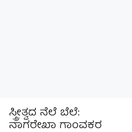
ಸ್ತ್ರೀತ್ವದ ನೆಲೆ ಬೆಲೆ:
ನಾಗರೇಖಾ ಗಾಂವಕರ