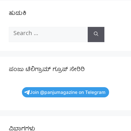
ಹುಡುಕಿ
Search
for:
ಪಂಜು ಟೆಲಿಗ್ರಾಮ್ ಗ್ರೂಪ್ ಸೇರಿರಿ
Join @panjumagazine on Telegram
ವಿಭಾಗಗಳು