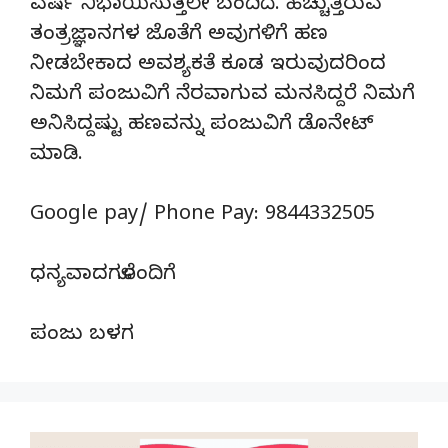
ವರ್ಷ ನಿಭಾಯಿಸುತ್ತಲೇ ಬಂದಿದೆ. ಹೆಚ್ಚುತ್ತಿರುವ
ತಂತ್ರಜ್ಞಾನಗಳ ಜೊತೆಗೆ ಅವುಗಳಿಗೆ ಹಣ
ನೀಡಬೇಕಾದ ಅವಶ್ಯಕತೆ ಕೂಡ ಇರುವುದರಿಂದ
ನಿಮಗೆ ಪಂಜುವಿಗೆ ನೆರವಾಗುವ ಮನಸಿದ್ದರೆ ನಿಮಗೆ
ಅನಿಸಿದ್ದಷ್ಟು ಹಣವನ್ನು ಪಂಜುವಿಗೆ ಡೊನೇಟ್‌
ಮಾಡಿ.
Google pay/ Phone Pay: 9844332505
ಧನ್ಯವಾದಗಳೊಂದಿಗೆ
ಪಂಜು ಬಳಗ