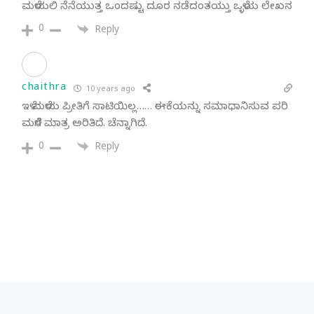
ಮಳೆಯಲಿ ನೆನೆಯುತ್ತ ಒಂದಷ್ಟು ದೂರ ನಡೆದಂತಯ್ತು ಒಳ್ಳೆಯ ಲೇಖನ
0
Reply
chaithra
10 years ago
ಇಳೆ ಮಳೆಯ ಪ್ರೀತಿಗೆ ಸಾಟಿಯಿಲ್ಲ…… ಈಕೆಯನ್ನು ಸಮಾಧಾನಿಸುವ ಪರಿ
ಮಳೆಗೆ ಮಾತ್ರ ಅರಿತಿದೆ. ಚೆನ್ನಾಗಿದೆ.
0
Reply