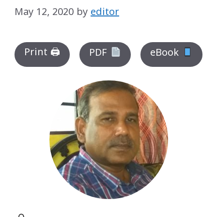
May 12, 2020
by
editor
Print 🖨
PDF
eBook