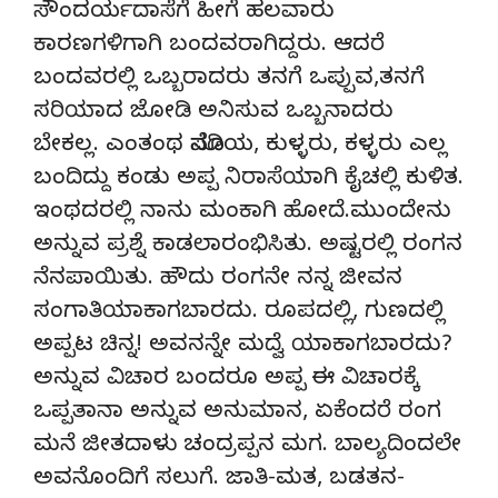
ಸೌಂದರ್ಯದಾಸೆಗೆ ಹೀಗೆ ಹಲವಾರು
ಕಾರಣಗಳಿಗಾಗಿ ಬಂದವರಾಗಿದ್ದರು. ಆದರೆ
ಬಂದವರಲ್ಲಿ ಒಬ್ಬರಾದರು ತನಗೆ ಒಪ್ಪುವ,ತನಗೆ
ಸರಿಯಾದ ಜೋಡಿ ಅನಿಸುವ ಒಬ್ಬನಾದರು
ಬೇಕಲ್ಲ. ಎಂತಂಥ ಮೊಸಡಿಯ, ಕುಳ್ಳರು, ಕಳ್ಳರು ಎಲ್ಲ
ಬಂದಿದ್ದು ಕಂಡು ಅಪ್ಪ ನಿರಾಸೆಯಾಗಿ ಕೈಚಲ್ಲಿ ಕುಳಿತ.
ಇಂಥದರಲ್ಲಿ ನಾನು ಮಂಕಾಗಿ ಹೋದೆ.ಮುಂದೇನು
ಅನ್ನುವ ಪ್ರಶ್ನೆ ಕಾಡಲಾರಂಭಿಸಿತು. ಅಷ್ಟರಲ್ಲಿ ರಂಗನ
ನೆನಪಾಯಿತು. ಹೌದು ರಂಗನೇ ನನ್ನ ಜೀವನ
ಸಂಗಾತಿಯಾಕಾಗಬಾರದು. ರೂಪದಲ್ಲಿ, ಗುಣದಲ್ಲಿ
ಅಪ್ಪಟ ಚಿನ್ನ! ಅವನನ್ನೇ ಮದ್ವೆ ಯಾಕಾಗಬಾರದು?
ಅನ್ನುವ ವಿಚಾರ ಬಂದರೂ ಅಪ್ಪ ಈ ವಿಚಾರಕ್ಕೆ
ಒಪ್ಪತಾನಾ ಅನ್ನುವ ಅನುಮಾನ, ಏಕೆಂದರೆ ರಂಗ
ಮನೆ ಜೀತದಾಳು ಚಂದ್ರಪ್ಪನ ಮಗ. ಬಾಲ್ಯದಿಂದಲೇ
ಅವನೊಂದಿಗೆ ಸಲುಗೆ. ಜಾತಿ-ಮತ, ಬಡತನ-