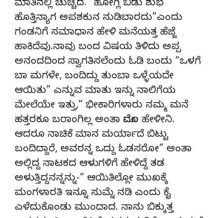
ಮಾತಿನಲ್ಲಿ ಚುಚ್ಚಿದ. “ಹೋಗ್ಲಿ ಬಿಡು ಶುಭ
ಹೊತ್ತಿನ್ಯಾಗ ಅಪಶಕುನ ನುಡಿಬಾರದು”ಎಂದು
ಗಂಡನಿಗೆ ಸಮಾಧಾನ ಹೇಳಿ ಮನೆಯತ್ತ ಹೆಜ್ಜೆ
ಹಾಕಿದೆವು.ನಾವು ಬಂದ ವಿಷಯ ತಿಳಿದು ಅಪ್ಪ
ಅನಂದದಿಂದ ಸ್ವಾಗತಿಸಲೆಂದು ಓಡಿ ಬಂದು “ಒಳಗೆ
ಬಾ ಮಗಳೇ, ಬಂದಿದ್ದು ತುಂಬಾ ಒಳ್ಳೆಯದೇ
ಆಯಿತು” ಎನ್ನುವ ಮಾತು ಇನ್ನು ನಾಲಿಗೆಯ
ಮೇಲೆಯೇ ಇತ್ತು,“ ಭೀಕಾರಿಗಳಾರು ನಮ್ಮ ಮನೆ
ಹತ್ತರಕೂ ಬರಾಂಗಿಲ್ಲ ಅಂತಾ ಮೊದಲ ಹೇಳೀನಿ.
ಆದರೂ ನಾಚಿಕೆ ಮಾನ ಮರ್ಯಾದೆ ಬಿಟ್ಟು
ಬಂದಿದ್ದಾರೆ, ಅವರನ್ನ ಒದ್ದು ಓಡಸರೋ” ಅಂತಾ
ಅಲ್ಲಿದ್ದ ನಾಟಕದ ಆಳುಗಳಿಗೆ ಹೇಳಿದ್ದೆ ತಡ
ಅಳುತ್ತಿದ್ದನನ್ನನ್ನು-“ ಆಯಿತಿಲ್ಲೋ ಮುಖಕ್ಕೆ
ಮಂಗಳಾರತಿ ಇನ್ನೂ ಸುಮ್ನೆ ನಡಿ ಎಂದು ಕೈ
ಎಳೆದುಕೊಂಡು ಮುಂದಾದ. ನಾನು ಬಿಕ್ಕುತ್ತ