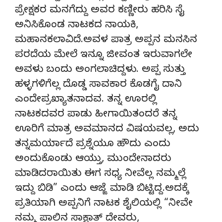
ಪ್ರೇಕ್ಷಕರ ಮನಗೆದ್ದು ಅವರ ಕಣ್ಣೀರು ಹರಿಸಿ ಸೈ
ಅನಿಸಿಕೊಂಡ ನಾಟಕದ ನಾಯಕಿ,
ಮಹಾನಕಲಾವಿದೆ.ಅವಳ ಪಾತ್ರ ಅಪ್ಪನ ಮನಸಿನ
ಪರದೆಯ ಮೇಲೆ ಇನ್ನೂ ಜೀವಂತ ಇರುವಾಗಲೇ
ಅವಳು ಬಂದು ಅಂಗಲಾಚಿದ್ದಳು. ಅಪ್ಪ ಸುತ್ತು
ಹಳ್ಳಗಳಿಗೆಲ್ಲ ದೊಡ್ಡ ಸಾವಕಾರ ಕೊಡಗೈ ದಾನಿ
ಎಂದೇಪ್ರಖ್ಯಾತನಾದವ. ತನ್ನ ಊರಲ್ಲಿ
ನಾಟಕದವರ ಪಾಡು ಹೀಗಾಯಿತಂದರೆ ತನ್ನ
ಊರಿಗೆ ಮಾತ್ರ ಅವಮಾನದ ವಿಷಯವಲ್ಲ, ಅದು
ತನ್ನಮರ್ಯಾದೆ ಪ್ರಶ್ನೆಯೂ ಹೌದು ಎಂದು
ಅಂದುಕೊಂಡು ಆಯ್ತು, ಮುಂದೇನಾದರು
ಮಾಡಿದರಾಯಿತು ಈಗ ಸಧ್ಯ ನೀವೆಲ್ಲ ನಮ್ಮಲ್ಲೆ
ಇದ್ದು ಬಿಡಿ” ಎಂದು ಆಜ್ಙೆ ಮಾಡಿ ಬಿಟ್ಟಿದ್ದ.ಅದಕ್ಕೆ
ಪ್ರತಿಯಾಗಿ ಅಪ್ಪನಿಗೆ ನಾಟಕ ಶೈಲಿಯಲ್ಲಿ “ನೀವೇ
ನಮ್ಮ ಪಾಲಿನ ಸಾಕ್ಷಾತ್ ದೇವರು,