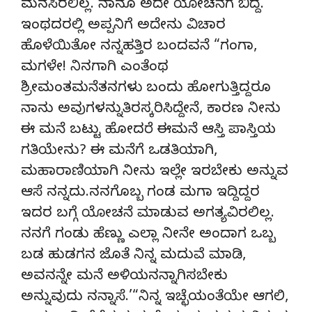
ಮನಸಿರಲಿಲ್ಲ. ನಾನೂ ಅದೇ ಯೋಚನೆಗೆ ಬಿದ್ದೆ.
ಇಂಥದರಲ್ಲಿ ಅಪ್ಪನಿಗೆ ಅದೇನು ವಿಚಾರ
ಹೊಳೆಯಿತೋ ನನ್ನಹತ್ತಿರ ಬಂದವನೆ “ಗಂಗಾ,
ಮಗಳೇ! ನಿನಗಾಗಿ ಎಂತೆಂಥ
ಶ್ರೀಮಂತಮನೆತನಗಳು ಬಂದು ಹೋಗುತ್ತಿದ್ದರೂ
ನಾನು ಅವುಗಳನ್ನುತಿರಸ್ಕರಿಸಿದ್ದೇನೆ, ಕಾರಣ ನೀನು
ಈ ಮನೆ ಬಟ್ಟು ಹೋದರೆ ಈಮನೆ ಆಸ್ತಿ ಪಾಸ್ತಿಯ
ಗತಿಯೇನು? ಈ ಮನೆಗೆ ಒಡತಿಯಾಗಿ,
ಮಹಾರಾಣಿಯಾಗಿ ನೀನು ಇಲ್ಲೇ ಇರಬೇಕು ಅನ್ನುವ
ಆಸೆ ನನ್ನದು.ನನಗೊಬ್ಬ ಗಂಡ ಮಗಾ ಇದ್ದಿದ್ದರ
ಇದರ ಬಗ್ಗೆ ಯೋಚನೆ ಮಾಡುವ ಅಗತ್ಯವಿರಲಿಲ್ಲ.
ನನಗೆ ಗಂಡು ಹೆಣ್ಣು ಎಲ್ಲಾ ನೀನೇ ಅಂದಾಗ ಒಬ್ಬ
ಬಡ ಹುಡಗನ ಜೊತೆ ನಿನ್ನ ಮದುವೆ ಮಾಡಿ,
ಅವನನ್ನೇ ಮನೆ ಅಳಿಯನನ್ನಾಗಿಸಬೇಕು
ಅನ್ನುವುದು ನನ್ನಾಸೆ.’“ನಿನ್ನ ಇಚ್ಛೆಯಂತೆಯೇ ಆಗಲಿ,