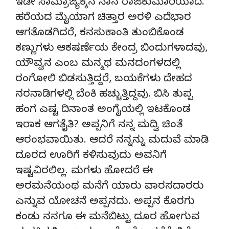
ಇಡೀ ಸಾಮ್ರಾಜ್ಯಕ್ಕನ ನಾನ ರಾಜಕುಮಾರಿಯಾದೆ.
ಹರೆಯದ ಮೈಯಾಗ ಚಿತ್ತಾರ ಅರಳಿ ಎದೆಭಾರ
ಆಗತೊಡಗಿದರೆ, ಕನಸುಕಾಂತಿ ತುಂಬಿಕೊಂಡ
ಕಣ್ಣುಗಳು ಆಕಷರ್ಣೆಯ ಕೇಂದ್ರ ಬಿಂದುಗಳಾದವು,
ಯೌವ್ವನ ಎಂಬ ಮನ್ಮಥ ಮನದಂಗಳದಲ್ಲಿ
ರಂಗೋಲಿ ಬಿಡಸುತ್ತಿದ್ದರೆ, ಬಯಕೆಗಳು ದೇಹದ
ನರನಾಡಿಗಳಲ್ಲಿ ಬೆಂಕಿ ಹಚ್ಚುತ್ತಿದ್ದವು. ಬಿಸಿ ತುಪ್ಪ
ಹಂಗ ಎಷ್ಟ ದಿನಾಂತ ಅಂಗೈಯಲ್ಲಿ ಇಟಕೊಂಡ
ಇರಾಕ ಆಗತೈತಿ? ಅಪ್ಪನಿಗೆ ನನ್ನ ಮದ್ವಿ ಚಿಂತೆ
ಆರಂಭವಾಯಿತು. ಆದರೆ ನನ್ನನ್ನು ಮದುವೆ ಮಾಡಿ
ದೂರದ ಊರಿಗೆ ಕಳಿಸುವುದು ಅವನಿಗೆ
ಇಷ್ಟವಿರಲಿಲ್ಲ. ಮಗಳು ಹೋದರೆ ಈ
ಅರಮನೆಯಂಥ ಮನೆಗೆ ಯಾರು ವಾರಸದಾರರು
ಎನ್ನುವ ಯೋಚನೆ ಅಪ್ಪನದು. ಅಪ್ಪನ ಕೊರಗು
ಕಂಡು ನನಗೂ ಈ ಮನೆಬಿಟ್ಟು ದೂರ ಹೋಗುವ