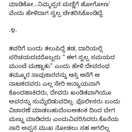
ಮಾಡಿಕೋ…ನಿಮ್ಮಪ್ಪನ ಮಣ್ಣಿಗೆ ಹೋಗೋಣ’
ವೆಂದು ಹೇಳಿದಾಗ ಸ್ವಲ್ಪ ಚೇತರಿಸಿಕೊಂಡಿದ್ದೆ.
-೪-
ತವರಿಗೆ ಬಂದು ತಲುಪಿದ್ದೆ ತಡ, ದಾರಿಯಲ್ಲಿ
ಪರಿಚಯದವರೊಬ್ಬರು “ ಈಗ ಸ್ವಲ್ಪ ಸಮಯದ
ಮುಂಚೆ ಮಣ್ಣಾತು” ಎಂದು ಹೇಳಿ ದೇವರಂಥ
ತಮ್ಮೂರ ಸಾವುಕಾರರನ್ನು ಆಸ್ತಿ ಆಸೆಗೆ ಆ
ನಾಟಕದವರು ಎಲ್ಲ ಸೇರಿ ಅನ್ಯಾಯವಾಗಿ
ಕೊಂದಹಾಕಿದರು, ದೇವರು ಖಂಡಿತವಾಗಿಯೂ
ಅವರನ್ನು ಸುಮ್ನೆಬಿಡುವದಿಲ್ಲ. ಪೊಲೀಸರು ಬಂದು
ವಿಚಾರಣೆ ಮಾಡಬಹುದೆಂಬಆತಂಕ ದಿಂದ ಬೇಗ
ಮಣ್ಣು ಮಾಡಿದರು ಎಂದುವಿವರಿಸಿದರು.ಕೊನೆಯ
ಸಾರಿ ಅಪ್ಪನ ಮುಖ ನೋಡಲು ಸಹ ಆಗಲಿಲ್ಲ