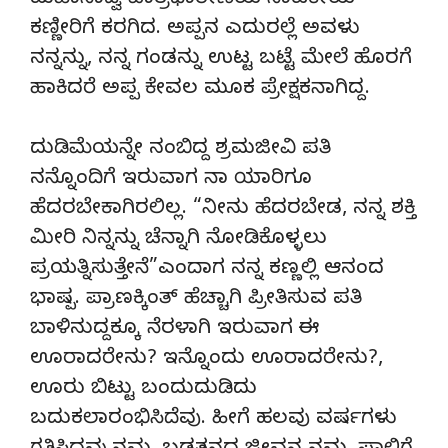
ಮಹಾಸಾದ್ವಿ ಪಾತ್ರಧಾರೀಣಿಯ ನಾಟಕೀಯ
ಕಣ್ಣೀರಿಗೆ ಕರಗಿದ. ಅಪ್ಪನ ಎದುರಲ್ಲೆ ಅವಳು
ನನ್ನನ್ನು, ನನ್ನ ಗಂಡನ್ನು ಉಟ್ಟ ಬಟ್ಟೆ ಮೇಲೆ ಹೊರಗೆ
ಹಾಕಿದರೆ ಅಪ್ಪ ಕೇವಲ ಮೂಕ ಪ್ರೇಕ್ಷಕನಾಗಿದ್ದ.
ದುಡಿಮೆಯನ್ನೇ ನಂಬಿದ್ದ ಶ್ರಮಜೀವಿ ಪತಿ
ನನ್ನೊಂದಿಗೆ ಇರುವಾಗ ನಾ ಯಾರಿಗೂ
ಹೆದರಬೇಕಾಗಿರಲಿಲ್ಲ. “ನೀನು ಹೆದರಬೇಡ, ನನ್ನ ಶಕ್ತಿ
ಮೀರಿ ನಿನ್ನನ್ನು ಚೆನ್ನಾಗಿ ನೋಡಿಕೊಳ್ಳಲು
ಪ್ರಯತ್ನಿಸುತ್ತೇನೆ”ಎಂದಾಗ ನನ್ನ ಕಣ್ಣಲ್ಲಿ ಆನಂದ
ಭಾಷ್ಪ. ಪ್ರಾಣಕ್ಕಿಂತ್ ಹೆಚ್ಚಾಗಿ ಪ್ರೀತಿಸುವ ಪತಿ
ಬಾಳಿನುದ್ದಕ್ಕೂ ನೆರಳಾಗಿ ಇರುವಾಗ ಈ
ಊರಾದರೇನು? ಇನ್ನೊಂದು ಊರಾದರೇನು?,
ಊರು ಬಿಟ್ಟು ಬಂದುದುಡಿದು
ಬದುಕಲಾರಂಭಿಸಿದೆವು. ಹೀಗೆ ಹಲವು ವರ್ಷಗಳು