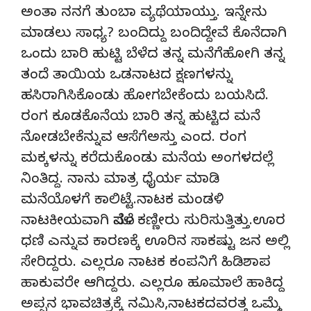
ಅಂತಾ ನನಗೆ ತುಂಬಾ ವ್ಯಥೆಯಾಯ್ತು. ಇನ್ನೇನು
ಮಾಡಲು ಸಾಧ್ಯ? ಬಂದಿದ್ದು ಬಂದಿದ್ದೇವೆ ಕೊನೆದಾಗಿ
ಒಂದು ಬಾರಿ ಹುಟ್ಟಿ ಬೆಳೆದ ತನ್ನ ಮನೆಗೆಹೋಗಿ ತನ್ನ
ತಂದೆ ತಾಯಿಯ ಒಡನಾಟದ ಕ್ಷಣಗಳನ್ನು
ಹಸಿರಾಗಿಸಿಕೊಂಡು ಹೋಗಬೇಕೆಂದು ಬಯಸಿದೆ.
ರಂಗ ಕೂಡಕೊನೆಯ ಬಾರಿ ತನ್ನ ಹುಟ್ಟಿದ ಮನೆ
ನೋಡಬೇಕೆನ್ನುವ ಆಸೆಗೆಅಸ್ತು ಎಂದ. ರಂಗ
ಮಕ್ಕಳನ್ನು ಕರೆದುಕೊಂಡು ಮನೆಯ ಅಂಗಳದಲ್ಲೆ
ನಿಂತಿದ್ದ. ನಾನು ಮಾತ್ರ ಧೈರ್ಯ ಮಾಡಿ
ಮನೆಯೊಳಗೆ ಕಾಲಿಟ್ಟೆ.ನಾಟಕ ಮಂಡಳಿ
ನಾಟಕೀಯವಾಗಿ ಮೊಸಳೆ ಕಣ್ಣೀರು ಸುರಿಸುತ್ತಿತ್ತು.ಊರ
ಧಣಿ ಎನ್ನುವ ಕಾರಣಕ್ಕೆ ಊರಿನ ಸಾಕಷ್ಟು ಜನ ಅಲ್ಲಿ
ಸೇರಿದ್ದರು. ಎಲ್ಲರೂ ನಾಟಕ ಕಂಪನಿಗೆ ಹಿಡಿಶಾಪ
ಹಾಕುವರೇ ಆಗಿದ್ದರು. ಎಲ್ಲರೂ ಹೂಮಾಲೆ ಹಾಕಿದ್ದ
ಅಪ್ಪನ ಭಾವಚಿತ್ರಕ್ಕೆ ನಮಿಸಿ,ನಾಟಕದವರತ್ತ ಒಮ್ಮೆ