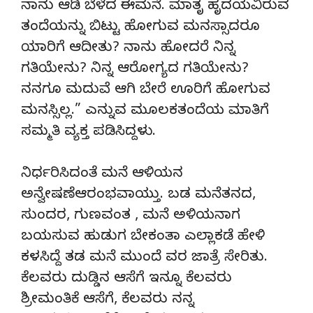
ನಾನು ಆಡಿ ಬೆಳೆದ ಈಮನೆ. ಮಾತೃ ಹೃದಯವಿರುವ
ತಂದೆಯನ್ನು ಬಿಟ್ಟು ಹೋಗುವ ಮನಸ್ಸಾದರೂ
ಯಾರಿಗೆ ಆದೀತು? ನಾನು ಹೋದರೆ ನಿನ್ನ
ಗತಿಯೇನು? ನಿನ್ನ ಆರೋಗ್ಯದ ಗತಿಯೇನು?
ನನಗೂ ಮದುವೆ ಆಗಿ ಬೇರೆ ಊರಿಗೆ ಹೋಗುವ
ಮನಸ್ಸಿಲ್ಲ.” ಎನ್ನುವ ಮೂಲಕತಂದೆಯ ಮಾತಿಗೆ
ಸಮ್ಮತಿ ವ್ಯಕ್ತ ಪಡಿಸಿದ್ದಳು.
ನಿರ್ಧರಿಸಿದಂತೆ ಮನೆ ಆಳಿಯನ
ಅನ್ವೇಷಣೆಆರಂಭವಾಯ್ತು. ಬಡ ಮನೆತನದ,
ಸುಂದರ, ಗುಣವಂತ , ಮನೆ ಅಳಿಯನಾಗ
ಬಯಸುವ ಹುಡುಗ ಬೇಕಂತಾ ಎಲ್ಲಾಕಡೆ ಹೇಳಿ
ಕಳಸಿದ್ದೆ ತಡ ಮನೆ ಮುಂದೆ ವರ ಜಾತ್ರೆ ಸೇರಿತು.
ಕೆಲವರು ದುಡ್ಡಿನ ಆಸೆಗೆ ಇನ್ನೂ ಕೆಲವರು
ಶ್ರೀಮಂತಿಕೆ ಆಸೆಗೆ, ಕೆಲವರು ನನ್ನ