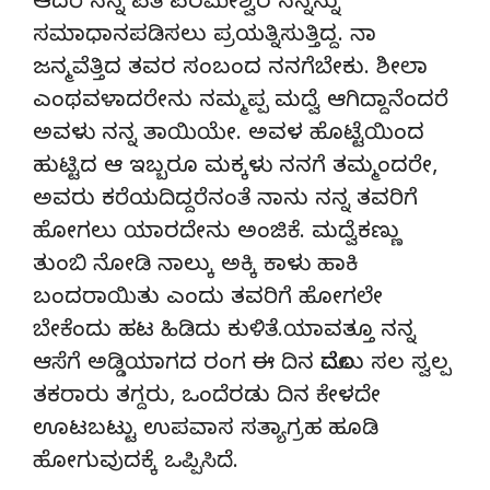
ಆದರೆ ನನ್ನ ಪತಿ ಪರಮೇಶ್ವರ ನನ್ನನ್ನು
ಸಮಾಧಾನಪಡಿಸಲು ಪ್ರಯತ್ನಿಸುತ್ತಿದ್ದ. ನಾ
ಜನ್ಮವೆತ್ತಿದ ತವರ ಸಂಬಂದ ನನಗೆಬೇಕು. ಶೀಲಾ
ಎಂಥವಳಾದರೇನು ನಮ್ಮಪ್ಪ ಮದ್ವೆ ಆಗಿದ್ದಾನೆಂದರೆ
ಅವಳು ನನ್ನ ತಾಯಿಯೇ. ಅವಳ ಹೊಟ್ಟೆಯಿಂದ
ಹುಟ್ಟಿದ ಆ ಇಬ್ಬರೂ ಮಕ್ಕಳು ನನಗೆ ತಮ್ಮಂದರೇ,
ಅವರು ಕರೆಯದಿದ್ದರೆನಂತೆ ನಾನು ನನ್ನ ತವರಿಗೆ
ಹೋಗಲು ಯಾರದೇನು ಅಂಜಿಕೆ. ಮದ್ವೆಕಣ್ಣು
ತುಂಬಿ ನೋಡಿ ನಾಲ್ಕು ಅಕ್ಕಿ ಕಾಳು ಹಾಕಿ
ಬಂದರಾಯಿತು ಎಂದು ತವರಿಗೆ ಹೋಗಲೇ
ಬೇಕೆಂದು ಹಟ ಹಿಡಿದು ಕುಳಿತೆ.ಯಾವತ್ತೂ ನನ್ನ
ಆಸೆಗೆ ಅಡ್ಡಿಯಾಗದ ರಂಗ ಈ ದಿನ ಮೊದಲು ಸಲ ಸ್ವಲ್ಪ
ತಕರಾರು ತಗ್ದರು, ಒಂದೆರಡು ದಿನ ಕೇಳದೇ
ಊಟಬಟ್ಟು ಉಪವಾಸ ಸತ್ಯಾಗ್ರಹ ಹೂಡಿ
ಹೋಗುವುದಕ್ಕೆ ಒಪ್ಪಿಸಿದೆ.