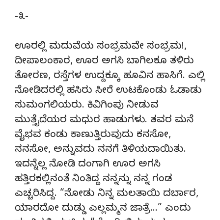
-೩-
ಊರಲ್ಲಿ ಮದುವೆಯ ಸಂಭ್ರಮವೇ ಸಂಭ್ರಮ!,
ದೀಪಾಲಂಕಾರ, ಊರ ಅಗಸಿ ಬಾಗಿಲಕೂ ತಳಿರು
ತೋರಣ, ರಸ್ತೆಗಳ ಉದ್ದಕ್ಕೂ ಹೂವಿನ ಹಾಸಿಗೆ. ಎಲ್ಲಿ
ನೋಡಿದರಲ್ಲಿ ಹಸಿರು ಸೀರೆ ಉಟಕೊಂಡು ಓಡಾಡು
ಸುಮಂಗಲಿಯರು. ಕಿವಿಗಿಂಪು ನೀಡುವ
ಮುತ್ತೈದೆಯರ ಮಧುರ ಹಾಡುಗಳು. ತವರ ಮನೆ
ವೈಭವ ಕಂಡು ಕಾಣುತ್ತಿರುವುದು ಕನಸೋ,
ನನಸೋ, ಅನ್ನುವದು ನನಗೆ ತಿಳಿಯದಾಯಿತು.
ಇದನ್ನೆಲ್ಲ ನೋಡಿ ದಂಗಾಗಿ ಊರ ಅಗಸಿ
ಹತ್ತಿರಕಲ್ಲಿನಂತೆ ನಿಂತಿದ್ದ ನನ್ನನ್ನು ನನ್ನ ಗಂಡ
ಎಚ್ಚರಿಸಿದ್ದ. “ನೋಡು ನಿನ್ನ ಮಲತಾಯಿ ದರ್ಬಾರ,
ಯಾರದೋ ದುಡ್ಡು ಎಲ್ಲಮ್ಮನ ಜಾತ್ರೆ…” ಎಂದು