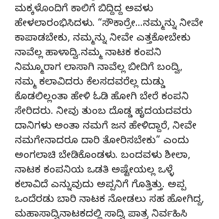
ಮಕ್ಕಳೊಂದಿಗೆ ಕಾಲಿಗೆ ಬಿದ್ದಿದ್ದ ಅವಳು
ಹೇಳಲಾರಂಭಿಸಿದಳು. “ಸೌಕಾರ್ರೇ…ನಮ್ಮನ್ನು ನೀವೇ
ಕಾಪಾಡಬೇಕು, ನಮ್ಮನ್ನು ನೀವೇ ಎತ್ತಕೋಬೇಕು
ನಾವೆಲ್ಲ ಹಾಳಾದ್ವಿ.ನಮ್ಮ ನಾಟಕ ಕಂಪನಿ
ನಿಮ್ಮೂರಾಗ ಲಾಸಾಗಿ ನಾವೆಲ್ಲ ಬೀದಿಗೆ ಬಂದ್ವಿ,
ನಮ್ಮ ಕಲಾವಿದರು ಕೆಲಸದವರೆಲ್ಲ ದುಡ್ಡು
ಕೊಡಲಿಲ್ಲಂತಾ ಹೇಳಿ ಓಡಿ ಹೋಗಿ ಬೇರೆ ಕಂಪನಿ
ಸೇರಿದರು. ನೀವು ತುಂಬ ದೊಡ್ಡ ಹೃದಯದವರು
ದಾನಿಗಳು ಅಂತಾ ನಮಗೆ ಜನ ಹೇಳಿದ್ದಾರೆ, ನೀವೇ
ನಮಗೇನಾದರೂ ದಾರಿ ತೋರಿಸಬೇಕು” ಎಂದು
ಅಂಗಲಾಚಿ ಬೇಡಿಕೊಂಡಳು. ಬಂದವಳು ಶೀಲಾ,
ನಾಟಕ ಕಂಪನಿಯ ಒಡತಿ ಅಷ್ಟೇಯಲ್ಲ ಒಳ್ಳೆ
ಕಲಾವಿದೆ ಎನ್ನುವುದು ಅಪ್ಪನಿಗೆ ಗೊತ್ತಿತ್ತು. ಅಪ್ಪ
ಒಂದೆರಡು ಬಾರಿ ನಾಟಕ ನೋಡಲು ಸಹ ಹೋಗಿದ್ದ,
ಮಹಾಸಾದ್ವಿನಾಟಕದಲ್ಲಿ ಸಾದ್ವಿ ಪಾತ್ರ ನಿರ್ವಹಿಸಿ