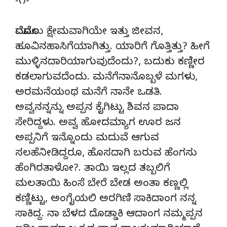
-೧-
ಮೊದಮೊದಲು ಕ್ಷೇಮವಾಗಿಯೇ ಇತ್ತು ಜೀವನ,
ಹೂವಿನಹಾಸಿಗೆಯಾಗಿತ್ತು. ಯಾರಿಗೆ ಗೊತ್ತಿತ್ತು? ಹೀಗೆ
ಮುಳ್ಳಿನದಾರಿಯಾಗುವುದೆಂದು?, ಬದುಕು ಕಣ್ಣೀರ
ಕಡಲಾಗುವದೆಂದು. ಮನೆಗೆನಾನೊಬ್ಬಳೆ ಮಗಳು,
ಅರಮನೆಯಂಥ ಮನೆಗೆ ನಾನೇ ಒಡತಿ.
ಅವ್ವನನ್ನನ್ನು ಅಪ್ಪನ ಕೈಗಿಟ್ಟು ಶಿವನ ಪಾದಾ
ಸೇರಿದ್ದಳು. ಅವ್ವ ಹೋದಮ್ಯಾಗ ಊರ ಜನ
ಅಪ್ಪನಿಗೆ ಇನ್ನೊಂದು ಮದುವೆ ಆಗುವ
ಸಲಹೆನೀಡಿದ್ದರೂ, ಹೊಸದಾಗಿ ಬರುವ ಹೆಂಗಸು
ಹೆಂಗಿರತಾಳೋ?. ತಾಯಿ ಇಲ್ಲದ ತಬ್ಬಲಿಗೆ
ಮಲತಾಯಿ ಹಿಂಸೆ ಬೇರೆ ಬೇಡ ಅಂತಾ ಕಣ್ಣಲ್ಲಿ
ಕಣ್ಣಿಟ್ಟು, ಅಂಗೈಯಲಿ ಅರಗಿಣಿ ಸಾಕಿದಾಂಗ ನನ್ನ
ಸಾಕಿದ್ದ. ನಾ ಬೆಳದ ದೊಡ್ಡಾಕಿ ಆದಾಂಗ ನಮ್ಮಪ್ಪನ