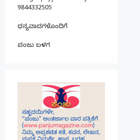
9844332505
ಧನ್ಯವಾದಗಳೊಂದಿಗೆ
ಪಂಜು ಬಳಗ