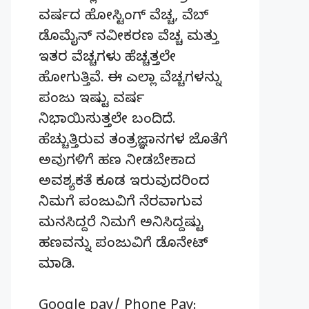
ವರ್ಷದ ಹೋಸ್ಟಿಂಗ್‌ ವೆಚ್ಚ, ವೆಬ್‌
ಡೊಮೈನ್‌ ನವೀಕರಣ ವೆಚ್ಚ ಮತ್ತು
ಇತರ ವೆಚ್ಚಗಳು ಹೆಚ್ಚತ್ತಲೇ
ಹೋಗುತ್ತಿವೆ. ಈ ಎಲ್ಲಾ ವೆಚ್ಚಗಳನ್ನು
ಪಂಜು ಇಷ್ಟು ವರ್ಷ
ನಿಭಾಯಿಸುತ್ತಲೇ ಬಂದಿದೆ.
ಹೆಚ್ಚುತ್ತಿರುವ ತಂತ್ರಜ್ಞಾನಗಳ ಜೊತೆಗೆ
ಅವುಗಳಿಗೆ ಹಣ ನೀಡಬೇಕಾದ
ಅವಶ್ಯಕತೆ ಕೂಡ ಇರುವುದರಿಂದ
ನಿಮಗೆ ಪಂಜುವಿಗೆ ನೆರವಾಗುವ
ಮನಸಿದ್ದರೆ ನಿಮಗೆ ಅನಿಸಿದ್ದಷ್ಟು
ಹಣವನ್ನು ಪಂಜುವಿಗೆ ಡೊನೇಟ್‌
ಮಾಡಿ.
Google pay/ Phone Pay: