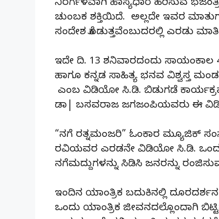
ನಿರರ್ಗಳವಾಗಿ ಹಾಸ್ಯಧಾರೆ ಹರಿಸುವ ಭಜಂತ್
ಚುಂಬಕ ಶಕ್ತಿಯಿದೆ. ಅಲ್ಲದೇ ಇವರ ಮಾತು
ಸಂದೇಶ ಕೊಡುತ್ತವೆಂಬುದರಲ್ಲಿ ಎರಡು ಮಾತಿಲ
ಇದೇ ದಿ. 13 ಶನಿವಾರದಂದು ಸಾಯಂಕಾಲ 4-3
ಹಾಗೂ ಕನ್ನಡ ಸಾಹಿತ್ಯ ಭನವ ವಿಶ್ವಸ್ತ ಮ
ಎಂಬ ವಿಡಿಯೋ ಸಿ.ಡಿ. ಬಿಡುಗಡೆ ಕಾರ್ಯಕ್ರಮವ
ಡಾ| ಬಸವರಾಜ ಜಗಜಂಪಿಯವರು ಈ ವಿಡಿಯೋ
“ನಗೆ ರತ್ನಮಂಜರಿ” ಓಂಕಾರ ಮ್ಯೂಜಿಕ್ ಸ
ರವಿಯವರ ಎರಡನೇ ವಿಡಿಯೋ ಸಿ.ಡಿ. ಒಂದು
ನಗೆಮದ್ದುಗಳನ್ನು ಸಿಡಿಸಿ ಜನರನ್ನು ರಂಜಿಸುವ
ಇಂದಿನ ಯಾಂತ್ರಿಕ ಬದುಕಿನಲ್ಲಿ ದೂರ
ಒಂದು ಯಾಂತ್ರಿಕ ಜೀವನದಲ್ಲೊಂದಾಗಿ ಬಿಟ್