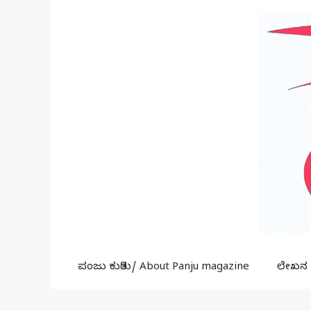
Skip
to
content
ಪಂಜು ಕುರಿತು/ About Panju magazine
ಲೇಖನ ಕ