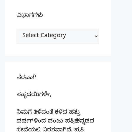
ವಿಭಾಗಗಳು
ವಿಭಾಗಗಳು
ನೆರವಾಗಿ
ಸಹೃದಯಿಗಳೇ,
ನಿಮಗೆ ತಿಳಿದಂತೆ ಕಳೆದ ಹತ್ತು
ವರ್ಷಗಳಿಂದ ಪಂಜು ಪತ್ರಿಕೆ ಕನ್ನಡದ
ಸೇವೆಯಲ್ಲಿ ನಿರತವಾಗಿದೆ. ಪ್ರತಿ