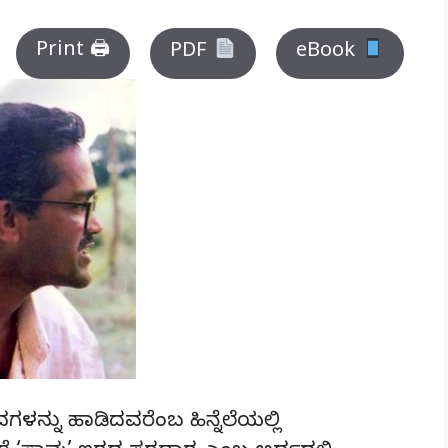
Print 🖨
PDF
eBook
ಗಳನ್ನು ಹಾಡಿದವರೆಂಬ ಹಿನ್ನೆಲೆಯಲ್ಲಿ