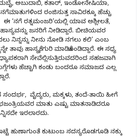
ದುಬೈ, ಅಬುದಾಬಿ, ಕತಾರ್, ಇಂಡೋನೇಷಿಯಾ,
ಮ ನಗೆಮಾತುಗಳಿಂದ ರಂಜಿಸುತ್ತ ಸಾವಿರಕ್ಕೂ ಹೆಚ್ಚು
 ಈ ‘ನಗೆ ರತ್ನಮಂಜರಿ’ಯಲ್ಲಿ ಯಾವ ಅಶ್ಲೀಲತೆ,
ಹಾಸ್ಯವನ್ನು ಜನರಿಗೆ ನೀಡಿದ್ದಾರೆ. ಬೀಚಿಯವರ
ು ನಿನ್ನನ್ನು ನೀನು ನೋಡಿ ನಗಲು ಕಲಿ’ ಎಂಬ
ೇ ತಾವು ಹಾಸ್ಯಕ್ಕೆ ಗುರಿ ಮಾಡಿಕೊಂಡಿದ್ದಾರೆ. ಈ ಸಧ್ಯ
ಧ್ಯಾಪಕರಾಗಿ ಸೇವೆಲ್ಲಿಸುತ್ತಿರುವದರಿಂದ ಸಹಜವಾಗಿ
ುಗ್ಗೆಗಳು ಹೆಚ್ಚಾಗಿ ಕಂಡು ಬಂದರೂ ಸಮಾಜದ ಎಲ್ಲ
ಾರೆ.
ಂದರ್ಭ, ವೈದ್ಯರು, ಮಕ್ಕಳು, ತಂದೆ-ತಾಯಿ ಹೀಗೆ
 ಭಜಂತ್ರಿಯವರ ಮಾತು ಎಷ್ಟು ಮಾತನಾಡಿದರೂ
ಅನ್ನಿಸದೇ ಇರಲಾರದು.
ೊಟ್ಟೆ ಹುಣಾಗುಂತೆ ಕುಟುಂಬ ಸದಸ್ಯರೊಡಗೂಡಿ ನಕ್ಕು