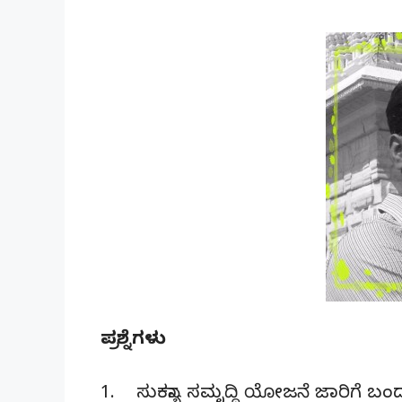
ಪ್ರಶ್ನೆಗಳು
1. ಸುಕನ್ಯಾ ಸಮೃದ್ಧಿ ಯೋಜನೆ ಜಾರಿಗೆ 