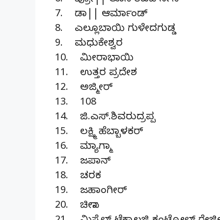
6. ಪ್ರೋ|| ಲೂಸಿ ರಿಚರ್ಡ್‍ಸನ್
7. ಡಾ|| ಆರ್ಮಾಂಡ್
8. ಎಲ್ಲೂಬಾಯಿ ಗುಳೇದಗುಡ್ಡ
9. ಮಧುಕೇಶ್ವರ
10. ಮೀರಾಭಾಯಿ
11. ಉತ್ತರ ಪ್ರದೇಶ
12. ಅಜ್ಮೀರ್
13. 108
14. ಜಿ.ಎಸ್.ಶಿವರುದ್ರಪ್ಪ
15. ಲಕ್ಷ್ಮಿ ಹೆಬ್ಬಾಳಕರ್
16. ಮ್ಯಾಗ್ಮಾ
17. ಜಪಾನ್
18. ಚರಕ
19. ಜಹಾಂಗೀರ್
20. ಚೀನಾ