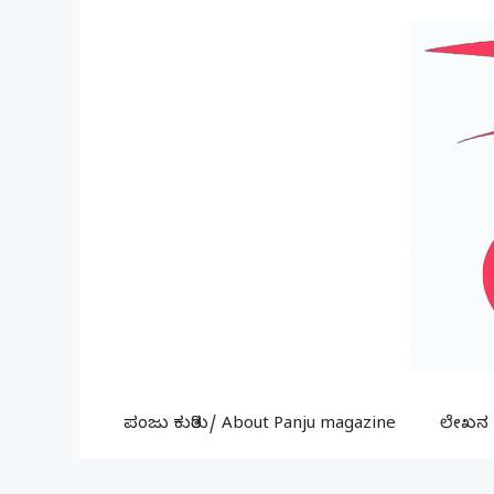
Skip
to
content
ಪಂಜು ಕುರಿತು/ About Panju magazine
ಲೇಖನ ಕ