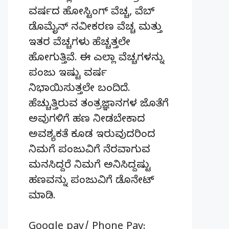
ವರ್ಷದ ಹೋಸ್ಟಿಂಗ್‌ ವೆಚ್ಚ, ವೆಬ್‌
ಡೊಮೈನ್‌ ನವೀಕರಣ ವೆಚ್ಚ ಮತ್ತು
ಇತರ ವೆಚ್ಚಗಳು ಹೆಚ್ಚತ್ತಲೇ
ಹೋಗುತ್ತಿವೆ. ಈ ಎಲ್ಲಾ ವೆಚ್ಚಗಳನ್ನು
ಪಂಜು ಇಷ್ಟು ವರ್ಷ
ನಿಭಾಯಿಸುತ್ತಲೇ ಬಂದಿದೆ.
ಹೆಚ್ಚುತ್ತಿರುವ ತಂತ್ರಜ್ಞಾನಗಳ ಜೊತೆಗೆ
ಅವುಗಳಿಗೆ ಹಣ ನೀಡಬೇಕಾದ
ಅವಶ್ಯಕತೆ ಕೂಡ ಇರುವುದರಿಂದ
ನಿಮಗೆ ಪಂಜುವಿಗೆ ನೆರವಾಗುವ
ಮನಸಿದ್ದರೆ ನಿಮಗೆ ಅನಿಸಿದ್ದಷ್ಟು
ಹಣವನ್ನು ಪಂಜುವಿಗೆ ಡೊನೇಟ್‌
ಮಾಡಿ.
Google pay/ Phone Pay: