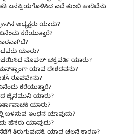
ಜನಪ್ರಿಯಗೊಳಿಸಿದ ಎದೆ ತುಂಬಿ ಹಾಡಿದೆನು
ೇಸ್‍ನ ಅಧ್ಯಕ್ಷರು ಯಾರು?
ನೆಂದು ಕರೆಯುತ್ತಾರೆ?
ಕಾರವಾಗಿದೆ?
ಿಸಿದವರು ಯಾರು?
ಪರಿಚಯಿಸಿದ ಮೊಘಲ್ ಚಕ್ರವರ್ತಿ ಯಾರು?
ಯನ್‍ತ್ಸಾಂಗ್ ಯಾವ ದೇಶದವನು?
್ತøತÀ ರೂಪವೇನು?
ೆಂದು ಕರೆಯುತ್ತಾರೆ?
ನೀಡಿದ ಜೈನಮುನಿ ಯಾರು?
ರ್ತಾವಾಚಕಿ ಯಾರು?
ಳಲ್ಲಿ ಬಳಸುವ ಇಂಧನ ಯಾವುದು?
ತೊಂದು ಹೆಸರು ಯಾವುದು?
ೆಗೆ ತಿರುಗುವುದಕ್ಕೆ ಯಾವ ಚಲನೆ ಕಾರಣ?