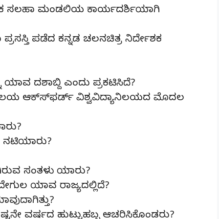
ಕøತಿಕ ಸಲಹಾ ಮಂಡಲಿಯ ಕಾರ್ಯದರ್ಶಿಯಾಗಿ
ಪ್ರಸಸ್ತಿ ಪಡೆದ ಕನ್ನಡ ಚಲನಚಿತ್ರ ನಿರ್ದೇಶಕ
 ಯಾವ ದಶಾಬ್ದಿ ಎಂದು ಪ್ರಕಟಿಸಿದೆ?
ಾನಿಲಯ ಆಕ್ಸ್‍ಫರ್ಡ್ ವಿಶ್ವವಿದ್ಯಾನಿಲಯದ ಮೊದಲ
ಯಾರು?
 ನಟಿಯಾರು?
ಾಗಿರುವ ಸಂತಳು ಯಾರು?
ನಿದೇಗುಲ ಯಾವ ರಾಜ್ಯದಲ್ಲಿದೆ?
ಾವುದಾಗಿತ್ತು?
ಮ ಎಷ್ಟನೇ ವರ್ಷದ ಹುಟ್ಟುಹಬ್ಬ ಆಚರಿಸಿಕೊಂಡರು?