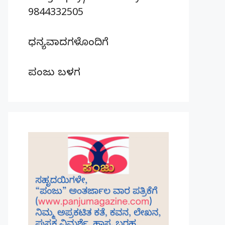
9844332505
ಧನ್ಯವಾದಗಳೊಂದಿಗೆ
ಪಂಜು ಬಳಗ