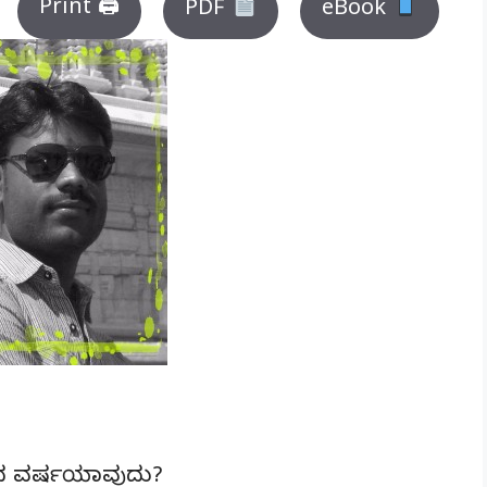
Print 🖨
PDF
eBook
ಬಂದ ವರ್ಷಯಾವುದು?