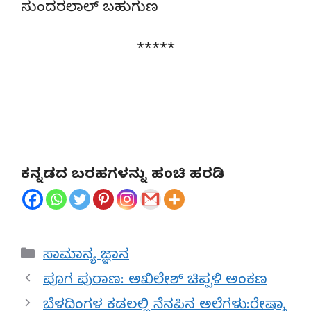
ಸುಂದರಲಾಲ್ ಬಹುಗುಣ
*****
ಕನ್ನಡದ ಬರಹಗಳನ್ನು ಹಂಚಿ ಹರಡಿ
Categories
ಸಾಮಾನ್ಯ ಜ್ಞಾನ
ಪೂಗ ಪುರಾಣ: ಅಖಿಲೇಶ್ ಚಿಪ್ಪಳಿ ಅಂಕಣ
ಬೆಳದಿಂಗಳ ಕಡಲಲ್ಲಿ ನೆನಪಿನ ಅಲೆಗಳು:ರೇಷ್ಮಾ