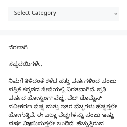
ವಿಭಾಗಗಳು
ನೆರವಾಗಿ
ಸಹೃದಯಿಗಳೇ,
ನಿಮಗೆ ತಿಳಿದಂತೆ ಕಳೆದ ಹತ್ತು ವರ್ಷಗಳಿಂದ ಪಂಜು
ಪತ್ರಿಕೆ ಕನ್ನಡದ ಸೇವೆಯಲ್ಲಿ ನಿರತವಾಗಿದೆ. ಪ್ರತಿ
ವರ್ಷದ ಹೋಸ್ಟಿಂಗ್‌ ವೆಚ್ಚ, ವೆಬ್‌ ಡೊಮೈನ್‌
ನವೀಕರಣ ವೆಚ್ಚ ಮತ್ತು ಇತರ ವೆಚ್ಚಗಳು ಹೆಚ್ಚತ್ತಲೇ
ಹೋಗುತ್ತಿವೆ. ಈ ಎಲ್ಲಾ ವೆಚ್ಚಗಳನ್ನು ಪಂಜು ಇಷ್ಟು
ವರ್ಷ ನಿಭಾಯಿಸುತ್ತಲೇ ಬಂದಿದೆ. ಹೆಚ್ಚುತ್ತಿರುವ