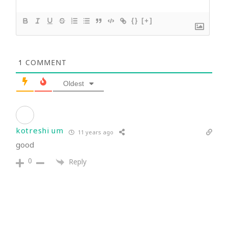
{}
[+]
1
COMMENT
Oldest
kotreshi um
11 years ago
good
0
Reply