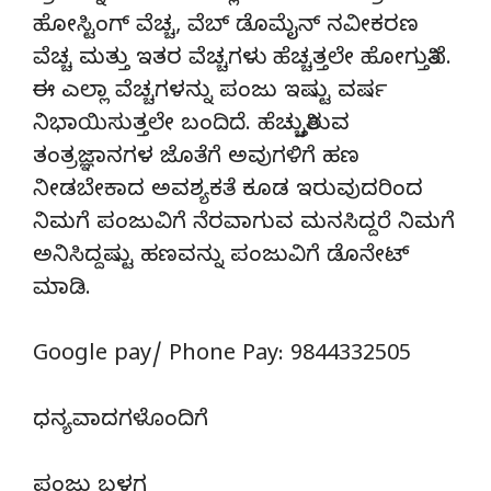
ಹೋಸ್ಟಿಂಗ್‌ ವೆಚ್ಚ, ವೆಬ್‌ ಡೊಮೈನ್‌ ನವೀಕರಣ
ವೆಚ್ಚ ಮತ್ತು ಇತರ ವೆಚ್ಚಗಳು ಹೆಚ್ಚತ್ತಲೇ ಹೋಗುತ್ತಿವೆ.
ಈ ಎಲ್ಲಾ ವೆಚ್ಚಗಳನ್ನು ಪಂಜು ಇಷ್ಟು ವರ್ಷ
ನಿಭಾಯಿಸುತ್ತಲೇ ಬಂದಿದೆ. ಹೆಚ್ಚುತ್ತಿರುವ
ತಂತ್ರಜ್ಞಾನಗಳ ಜೊತೆಗೆ ಅವುಗಳಿಗೆ ಹಣ
ನೀಡಬೇಕಾದ ಅವಶ್ಯಕತೆ ಕೂಡ ಇರುವುದರಿಂದ
ನಿಮಗೆ ಪಂಜುವಿಗೆ ನೆರವಾಗುವ ಮನಸಿದ್ದರೆ ನಿಮಗೆ
ಅನಿಸಿದ್ದಷ್ಟು ಹಣವನ್ನು ಪಂಜುವಿಗೆ ಡೊನೇಟ್‌
ಮಾಡಿ.
Google pay/ Phone Pay: 9844332505
ಧನ್ಯವಾದಗಳೊಂದಿಗೆ
ಪಂಜು ಬಳಗ