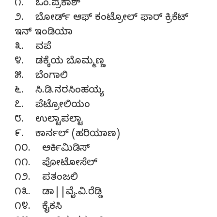
೧. ಓಂ.ಪ್ರಕಾಶ್
೨. ಬೋರ್ಡ್ ಆಫ್ ಕಂಟ್ರೋಲ್ ಫಾರ್ ಕ್ರಿಕೆಟ್
ಇನ್ ಇಂಡಿಯಾ
೩. ವಪೆ
೪. ಡಕ್ಕೆಯ ಬೊಮ್ಮಣ್ಣ
೫. ಬೆಂಗಾಲಿ
೬. ಸಿ.ಡಿ.ನರಸಿಂಹಯ್ಯ
೭. ಪೆಟ್ರೋಲಿಯಂ
೮. ಉಲ್ಟಾಪಲ್ಟಾ
೯. ಕಾರ್ನಲ್ (ಹರಿಯಾಣ)
೧೦. ಆರ್ಕಿಮಿಡಿಸ್
೧೧. ಪೋಟೋಸೆಲ್
೧೨. ಪತಂಜಲಿ
೧೩. ಡಾ||ವೈ.ವಿ.ರೆಡ್ಡಿ
೧೪. ಕೈಕಸಿ