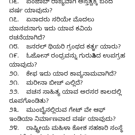
೧೬. ಪಂಜಾಬ್ ರಾಜ್ಯವಾಗಿ ಅಸ್ತತ್ವಕ್ಕೆ ಬಂದ
ವರ್ಷ ಯಾವುದು?
೧೭. ಏನಾದರು ಸರಿಯೇ ಮೊದಲು
ಮಾನವನಾಗು ಇದು ಯಾವ ಕವಿಯ
ರಚನೆಯಾಗಿದೆ?
೧೮. ಜನರಲ್ ಥಿಯರಿ ಗ್ರಂಥದ ಕರ್ತೃ ಯಾರು?
೧೯. ಓಜೋನ್ ರಂಧ್ರವನ್ನು ಗುರುತಿಸಿದ ಉಪಗ್ರಹ
ಯಾವುದು?
೨೦. ಕೇಫ ಇದು ಯಾರ ಕಾವ್ಯನಾಮವಾಗಿದೆ?
೨೧. ಮರೀನಾ ಬೀಚ್ ಎಲ್ಲಿದೆ?
೨೨. ವಚನ ಸಾಹಿತ್ಯ ಯಾವ ಅರಸರ ಕಾಲದಲ್ಲಿ
ರೂಪಗೊಂಡಿತು?
೨೩. ಮುಂಬೈನಲ್ಲಿರುವ ಗೇಟ್ ವೇ ಆಫ್
ಇಂಡಿಯಾ ನಿರ್ಮಾಣವಾದ ವರ್ಷ ಯಾವುದು?
೨೪. ರಾಷ್ಟ್ರೀಯ ಮಹಿಳಾ ಕೋಶ ಸಹಕಾರಿ ಸಂಸ್ಥೆ