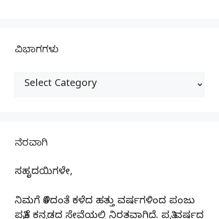
ವಿಭಾಗಗಳು
ವಿಭಾಗಗಳು
ನೆರವಾಗಿ
ಸಹೃದಯಿಗಳೇ,
ನಿಮಗೆ ತಿಳಿದಂತೆ ಕಳೆದ ಹತ್ತು ವರ್ಷಗಳಿಂದ ಪಂಜು
ಪತ್ರಿಕೆ ಕನ್ನಡದ ಸೇವೆಯಲ್ಲಿ ನಿರತವಾಗಿದೆ. ಪ್ರತಿ ವರ್ಷದ