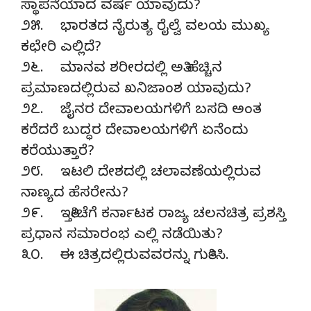
ಸ್ಥಾಪನೆಯಾದ ವರ್ಷ ಯಾವುದು?
೨೫. ಭಾರತದ ನೈರುತ್ಯ ರೈಲ್ವೆ ವಲಯ ಮುಖ್ಯ
ಕಛೇರಿ ಎಲ್ಲಿದೆ?
೨೬. ಮಾನವ ಶರೀರದಲ್ಲಿ ಅತಿ ಹೆಚ್ಚಿನ
ಪ್ರಮಾಣದಲ್ಲಿರುವ ಖನಿಜಾಂಶ ಯಾವುದು?
೨೭. ಜೈನರ ದೇವಾಲಯಗಳಿಗೆ ಬಸದಿ ಅಂತ
ಕರೆದರೆ ಬುದ್ಧರ ದೇವಾಲಯಗಳಿಗೆ ಏನೆಂದು
ಕರೆಯುತ್ತಾರೆ?
೨೮. ಇಟಲಿ ದೇಶದಲ್ಲಿ ಚಲಾವಣೆಯಲ್ಲಿರುವ
ನಾಣ್ಯದ ಹೆಸರೇನು?
೨೯. ಇತ್ತೀಚೆಗೆ ಕರ್ನಾಟಕ ರಾಜ್ಯ ಚಲನಚಿತ್ರ ಪ್ರಶಸ್ತಿ
ಪ್ರಧಾನ ಸಮಾರಂಭ ಎಲ್ಲಿ ನಡೆಯಿತು?
೩೦. ಈ ಚಿತ್ರದಲ್ಲಿರುವವರನ್ನು ಗುರ್ತಿಸಿ.