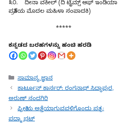
೩೦. ದೀನಾ ವಕೀಲ್ (ದಿ ಟೈಮ್ಸ್ ಆಫ್ ಇಂಡಿಯಾ
ಪತ್ರಿಕೆಯ ಮೊದಲ ಮಹಿಳಾ ಸಂಪಾದಕಿ)
*****
ಕನ್ನಡದ ಬರಹಗಳನ್ನು ಹಂಚಿ ಹರಡಿ
Categories
ಸಾಮಾನ್ಯ ಜ್ಞಾನ
ಕಾರ್ಟೂನ್ ಕಾರ್ನರ್: ರಂಗನಾಥ್ ಸಿದ್ಧಾಪುರ,
ಅರುಣ್ ನಂದಗಿರಿ
ಪ್ರೀತಿಯ ಅತ್ತೆಯಾಗುವವಳಿಗೊಂದು ಪತ್ರ:
ಪದ್ಮಾ ಭಟ್