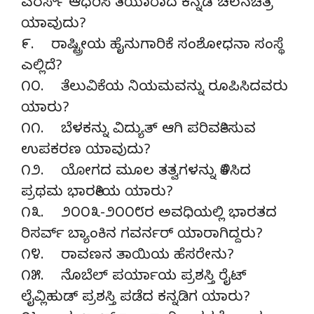
ಎರರ್ಸ್ ಆಧರಿಸಿ ತಯಾರಾದ ಕನ್ನಡ ಚಲನಚಿತ್ರ
ಯಾವುದು?
೯. ರಾಷ್ಟ್ರೀಯ ಹೈನುಗಾರಿಕೆ ಸಂಶೋಧನಾ ಸಂಸ್ಥೆ
ಎಲ್ಲಿದೆ?
೧೦. ತೆಲುವಿಕೆಯ ನಿಯಮವನ್ನು ರೂಪಿಸಿದವರು
ಯಾರು?
೧೧. ಬೆಳಕನ್ನು ವಿದ್ಯುತ್ ಆಗಿ ಪರಿವರ್ತಿಸುವ
ಉಪಕರಣ ಯಾವುದು?
೧೨. ಯೋಗದ ಮೂಲ ತತ್ವಗಳನ್ನು ತಿಳಿಸಿದ
ಪ್ರಥಮ ಭಾರತೀಯ ಯಾರು?
೧೩. ೨೦೦೩-೨೦೦೮ರ ಅವಧಿಯಲ್ಲಿ ಭಾರತದ
ರಿಸರ್ವ್ ಬ್ಯಾಂಕಿನ ಗವರ್ನರ್ ಯಾರಾಗಿದ್ದರು?
೧೪. ರಾವಣನ ತಾಯಿಯ ಹೆಸರೇನು?
೧೫. ನೊಬೆಲ್ ಪರ್ಯಾಯ ಪ್ರಶಸ್ತಿ ರೈಟ್
ಲೈವ್ಲಿಹುಡ್ ಪ್ರಶಸ್ತಿ ಪಡೆದ ಕನ್ನಡಿಗ ಯಾರು?