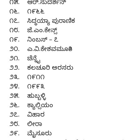
೧೫. ಆರ್.ಸುದರ್ಶನ್
೧೬. ೧೯೬೬
೧೭. ಸಿದ್ಥಯ್ಯಾ ಪುರಾಣಿಕ
೧೮. ಜೆ.ಎಂ.ಕೇನ್ಸ್
೧೯. ನಿಂಬಸ್ – ೭
೨೦. ಎ.ವಿ.ಕೇಶವಮೂರ್ತಿ
೨೧. ಚೆನ್ನೈ
೨೨. ಕಲಚೂರಿ ಅರಸರು
೨೩. ೧೯೧೧
೨೪. ೧೯೯೩
೨೫. ಹುಬ್ಬಳ್ಳಿ
೨೬. ಕ್ಯಾಲ್ಸಿಯಂ
೨೭. ವಿಹಾರ
೨೮. ಲೀರಾ
೨೯. ಮೈಸೂರು