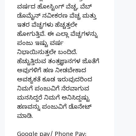
ವರ್ಷದ ಹೋಸ್ಟಿಂಗ್‌ ವೆಚ್ಚ, ವೆಬ್‌
ಡೊಮೈನ್‌ ನವೀಕರಣ ವೆಚ್ಚ ಮತ್ತು
ಇತರ ವೆಚ್ಚಗಳು ಹೆಚ್ಚತ್ತಲೇ
ಹೋಗುತ್ತಿವೆ. ಈ ಎಲ್ಲಾ ವೆಚ್ಚಗಳನ್ನು
ಪಂಜು ಇಷ್ಟು ವರ್ಷ
ನಿಭಾಯಿಸುತ್ತಲೇ ಬಂದಿದೆ.
ಹೆಚ್ಚುತ್ತಿರುವ ತಂತ್ರಜ್ಞಾನಗಳ ಜೊತೆಗೆ
ಅವುಗಳಿಗೆ ಹಣ ನೀಡಬೇಕಾದ
ಅವಶ್ಯಕತೆ ಕೂಡ ಇರುವುದರಿಂದ
ನಿಮಗೆ ಪಂಜುವಿಗೆ ನೆರವಾಗುವ
ಮನಸಿದ್ದರೆ ನಿಮಗೆ ಅನಿಸಿದ್ದಷ್ಟು
ಹಣವನ್ನು ಪಂಜುವಿಗೆ ಡೊನೇಟ್‌
ಮಾಡಿ.
Google pay/ Phone Pay: