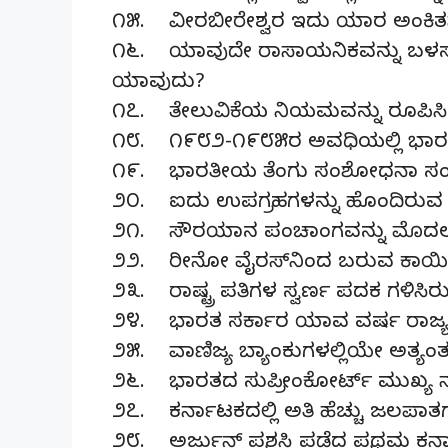
೧೫. ವೀರಬೀರೇಶ್ವರ ಇದು ಯಾರ ಅಂಕಿತ
೧೬. ಯಾವುದೇ ರಾಸಾಯನಿಕವನ್ನು ಬಳಸದೇ
ಯಾವುದು?
೧೭. ತೇಲುವಿಕೆಯ ನಿಯಮವನ್ನು ರೂಪಿ
೧೮. ೧೯೮೨-೧೯೮೫ರ ಅವಧಿಯಲ್ಲಿ ಭಾರತದ 
೧೯. ಭಾರತೀಯ ತೆಂಗು ಸಂಶೋಧನಾ ಸಂಸ್ಥೆ 
೨೦. ಐದು ಉಪಗ್ರಹಗಳನ್ನು ಹೊಂದಿರುವ 
೨೧. ಸೌರಯಾನ ಪಂಚಾಂಗವನ್ನು ಮೊದಲ
೨೨. ರೀನೋ ವೈರಸ್‌ನಿಂದ ಬರುವ ಕಾಯಿ
೨೩. ರಾಷ್ಟ್ರ ಪತಿಗಳ ಸ್ವರ್ಣ ಪದಕ ಗಳಿ
೨೪. ಭಾರತ ಸರ್ಕಾರ ಯಾವ ವರ್ಷ ರಾಜ್ಯ
೨೫. ವಾಣಿಜ್ಯ ಬ್ಯಾಂಕುಗಳಲ್ಲಿಯೇ ಅತ್ಯಂ
೨೬. ಭಾರತದ ಸುಪ್ರೀಂಕೋರ್ಟ್ ಮುಖ್ಯ 
೨೭. ಕರ್ನಾಟಕದಲ್ಲಿ ಅತಿ ಹೆಚ್ಚು ಜಲಪಾತಗ
೨೮. ಅರ್ಜುನ್ ಪ್ರಶಸ್ತಿ ಪಡೆದ ಪ್ರಥಮ ಕ