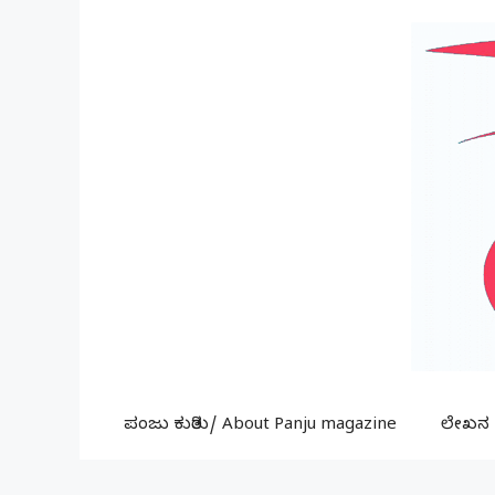
Skip
to
content
ಪಂಜು ಕುರಿತು/ About Panju magazine
ಲೇಖನ ಕ