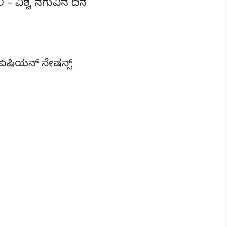
 – ವಿಶ್ವ ನಗುವಿನ ದಿನ
ಷಿಯನ್ ನೇಷನ್ಸ್