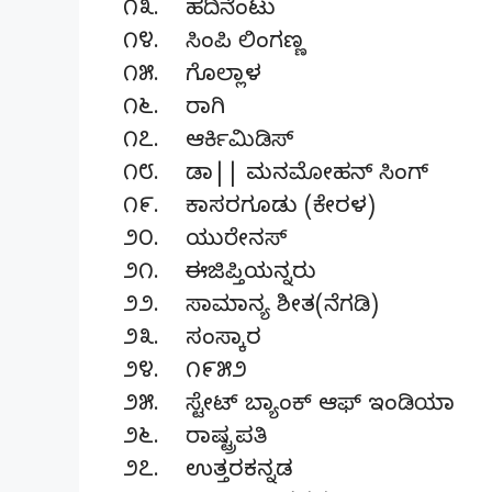
೧೩. ಹದಿನೆಂಟು
೧೪. ಸಿಂಪಿ ಲಿಂಗಣ್ಣ
೧೫. ಗೊಲ್ಲಾಳ
೧೬. ರಾಗಿ
೧೭. ಆರ್ಕಿಮಿಡಿಸ್
೧೮. ಡಾ|| ಮನಮೋಹನ್ ಸಿಂಗ್
೧೯. ಕಾಸರಗೂಡು (ಕೇರಳ)
೨೦. ಯುರೇನಸ್
೨೧. ಈಜಿಪ್ತಿಯನ್ನರು
೨೨. ಸಾಮಾನ್ಯ ಶೀತ(ನೆಗಡಿ)
೨೩. ಸಂಸ್ಕಾರ
೨೪. ೧೯೫೨
೨೫. ಸ್ಟೇಟ್ ಬ್ಯಾಂಕ್ ಆಫ್ ಇಂಡಿಯಾ
೨೬. ರಾಷ್ಟ್ರಪತಿ
೨೭. ಉತ್ತರಕನ್ನಡ