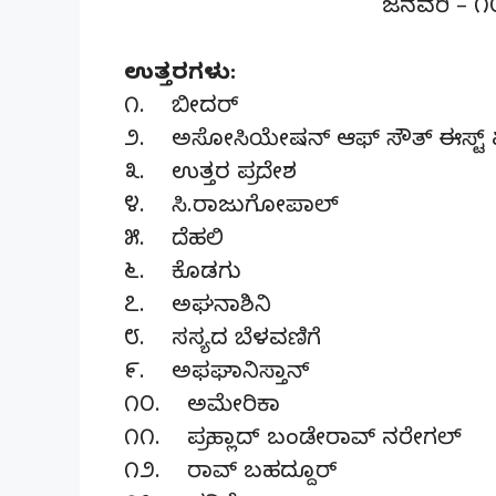
ಜನವರಿ – ೧೦
ಉತ್ತರಗಳು:
೧. ಬೀದರ್
೨. ಅಸೋಸಿಯೇಷನ್ ಆಫ್ ಸೌತ್ ಈಸ್ಟ್ ಏ
೩. ಉತ್ತರ ಪ್ರದೇಶ
೪. ಸಿ.ರಾಜುಗೋಪಾಲ್
೫. ದೆಹಲಿ
೬. ಕೊಡಗು
೭. ಅಘನಾಶಿನಿ
೮. ಸಸ್ಯದ ಬೆಳವಣಿಗೆ
೯. ಅಫಘಾನಿಸ್ತಾನ್
೧೦. ಅಮೇರಿಕಾ
೧೧. ಪ್ರಹ್ಲಾದ್ ಬಂಡೇರಾವ್ ನರೇಗಲ್
೧೨. ರಾವ್ ಬಹದ್ದೂರ್