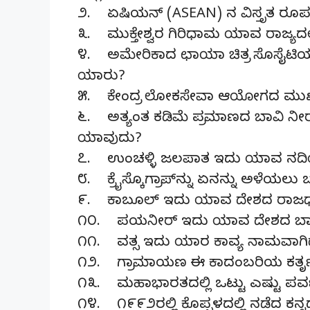
೨. ಏಷಿಯನ್ (ASEAN) ನ ವಿಸ್ತೃತ ರೂ
೩. ಮುಕ್ತೇಶ್ವರ ಗಿರಿಧಾಮ ಯಾವ ರಾಜ್ಯದಲ್ಲ
೪. ಅಮೇರಿಕಾದ ಛಾಯಾ ಚಿತ್ರ ಸೊಸೈಟಿಯ ಫ
ಯಾರು?
೫. ಕೇಂದ್ರ ಲೋಕಸೇವಾ ಆಯೋಗದ ಮುಖ್ಯ ಕ
೬. ಅತ್ಯಂತ ಕಡಿಮೆ ಪ್ರಮಾಣದ ಬಾವಿ ನೀರಾ
ಯಾವುದು?
೭. ಉಂಚಳ್ಳಿ ಜಲಪಾತ ಇದು ಯಾವ ನದಿ
೮. ಕ್ರೈಸ್ಕೊಗ್ರಾಪ್‌ನ್ನು ಏನನ್ನು ಅಳೆಯಲು 
೯. ಕಾಬೂಲ್ ಇದು ಯಾವ ದೇಶದ ರಾಜಧಾ
೧೦. ಪಯನೀರ್ ಇದು ಯಾವ ದೇಶದ ಬಾಹ್ಯ
೧೧. ವತ್ಸ ಇದು ಯಾರ ಕಾವ್ಯ ನಾಮವಾಗಿ
೧೨. ಗ್ರಾಮಾಯಣ ಈ ಕಾದಂಬರಿಯ ಕರ್ತ
೧೩. ಮಹಾಭಾರತದಲ್ಲಿ ಒಟ್ಟು ಎಷ್ಟು ಪರ್
೧೪. ೧೯೯೨ರಲ್ಲಿ ಕೊಪ್ಪಳದಲ್ಲಿ ನಡೆದ ಕನ್ನ