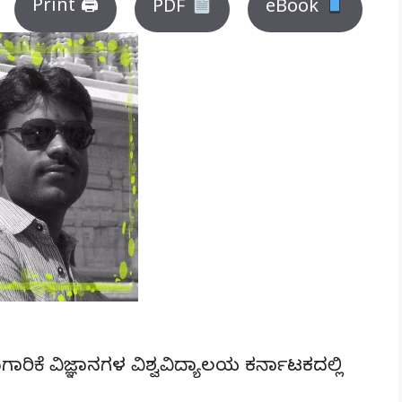
Print 🖨
PDF
eBook
ರಿಕೆ ವಿಜ್ಞಾನಗಳ ವಿಶ್ವವಿದ್ಯಾಲಯ ಕರ್ನಾಟಕದಲ್ಲಿ