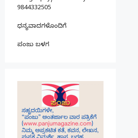
9844332505
ಧನ್ಯವಾದಗಳೊಂದಿಗೆ
ಪಂಜು ಬಳಗ