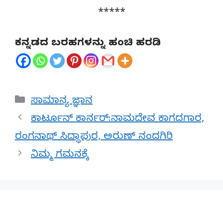
*****
ಕನ್ನಡದ ಬರಹಗಳನ್ನು ಹಂಚಿ ಹರಡಿ
Categories
ಸಾಮಾನ್ಯ ಜ್ಞಾನ
ಕಾರ್ಟೂನ್ ಕಾರ್ನರ್:ನಾಮದೇವ ಕಾಗದಗಾರ,
ರಂಗನಾಥ್ ಸಿದ್ಧಾಪುರ, ಅರುಣ್ ನಂದಗಿರಿ
ನಿಮ್ಮ ಗಮನಕ್ಕೆ