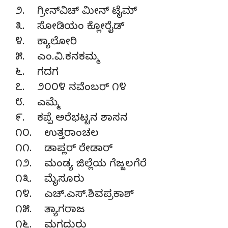
೨. ಗ್ರೀನ್‌ವಿಚ್ ಮೀನ್ ಟೈಮ್
೩. ಸೋಡಿಯಂ ಕ್ಲೋರೈಡ್
೪. ಕ್ಯಾಲೋರಿ
೫. ಎಂ.ವಿ.ಕನಕಮ್ಮ
೬. ಗದಗ
೭. ೨೦೦೪ ನವೆಂಬರ್ ೧೪
೮. ಎಮ್ಮೆ
೯. ಕಪ್ಪೆ ಅರೆಭಟ್ಟನ ಶಾಸನ
೧೦. ಉತ್ತರಾಂಚಲ
೧೧. ಡಾಪ್ಲರ್ ರೇಡಾರ್
೧೨. ಮಂಡ್ಯ ಜಿಲ್ಲೆಯ ಗೆಜ್ಜಲಗೆರೆ
೧೩. ಮೈಸೂರು
೧೪. ಎಚ್.ಎಸ್.ಶಿವಪ್ರಕಾಶ್
೧೫. ತ್ಯಾಗರಾಜ
೧೬. ಮಗದುರು