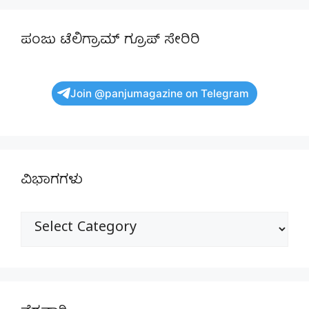
ಪಂಜು ಟೆಲಿಗ್ರಾಮ್ ಗ್ರೂಪ್ ಸೇರಿರಿ
Join @panjumagazine on Telegram
ವಿಭಾಗಗಳು
ವಿಭಾಗಗಳು