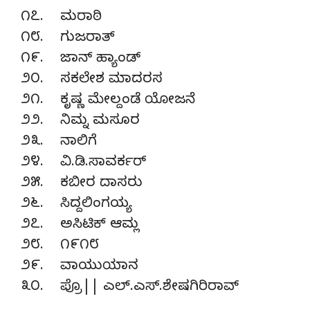
೧೭. ಮರಾಠಿ
೧೮. ಗುಜರಾತ್
೧೯. ಜಾನ್ ಹ್ಯಾಂಡ್
೨೦. ಸಕಲೇಶ ಮಾದರಸ
೨೧. ಕೃಷ್ಣ ಮೇಲ್ದಂಡೆ ಯೋಜನೆ
೨೨. ನಿಮ್ನ ಮಸೂರ
೨೩. ನಾಲಿಗೆ
೨೪. ವಿ.ಡಿ.ಸಾವರ್ಕರ್
೨೫. ಕಬೀರ ದಾಸರು
೨೬. ಸಿದ್ದಲಿಂಗಯ್ಯ
೨೭. ಅಸಿಟಿಕ್ ಆಮ್ಲ
೨೮. ೧೯೧೮
೨೯. ವಾಯುಯಾನ
೩೦. ಪ್ರೊ|| ಎಲ್.ಎಸ್.ಶೇಷಗಿರಿರಾವ್