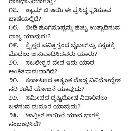
ರಾಜಧಾನಿಯಾಗಿತ್ತು?
೧೭. ಶ್ಯಾಮ್ ಚಿ ಆಯಿ ಈ ಪ್ರಸಿದ್ಧ ಕೃತಿ ಯಾವ
ಭಾಷೆಯಲ್ಲಿದೆ?
೧೮. ಬೀಡಿ ಹೊಗೆಸೊಪ್ಪನ್ನು ಹೆಚ್ಚು ಉತ್ಪಾದಿಸುವ
ರಾಜ್ಯ ಯಾವುದು?
೧೯. ಕ್ರೈಸ್ತರ ಪವಿತ್ರಗ್ರಂಥ ಬೈಬಲ್‌ನ್ನು ಕನ್ನಡಕ್ಕೆ
ಮೊದಲು ಅನುವಾದಿಸಿದವರು ಯಾರು?
೨೦. ಸಬಲೇಶ್ವರ ದೇವ ಇದು ಯಾರ
ಅಂಕಿತನಾಮವಾಗಿದೆ?
೨೧. ಕರ್ನಾಟಕದ ಅತ್ಯಂತ ದೊಡ್ಡ ವಿವಿದೋದ್ದೇಶ
ನದಿ ಕಣಿವೆ ಯೋಜನೆ ಯಾವುದು?
೨೨. ಸಮೀಪದ ದೃಷ್ಟಿದೋಷ ನಿವಾರಿಸಲು
ಬಳಸುವ ಮಸೂರ ಯಾವುದು?
೨೩. ಟಾನ್ಸಿಲ್ ಕಾಯಿಲೆ ಯಾವ ಭಾಗಕ್ಕೆ
ಸಂಬಂಧಿಸಿದೆ?