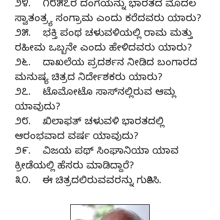
೨೪. ೧೮೫೭ರ ದಂಗೆಯನ್ನು ಭಾರತದ ಮೊದಲ
ಸ್ವಾತಂತ್ರ್ಯ ಸಂಗ್ರಾಮ ಎಂದು ಕರೆದವರು ಯಾರು?
೨೫. ಭಕ್ತಿ ಪಂಥ ಚಳುವಳಿಯಲ್ಲಿ ರಾಮ ಮತ್ತು
ರಹೀಮ ಒಬ್ಬನೇ ಎಂದು ಹೇಳಿದವರು ಯಾರು?
೨೬. ದಾಖಲೆಯ ಪ್ರದರ್ಶನ ನೀಡಿದ ಬಂಗಾರದ
ಮನುಷ್ಯ ಚಿತ್ರದ ನಿರ್ದೇಶಕರು ಯಾರು?
೨೭. ಟೊಮೋಟೊ ಸಾಸ್‌ನಲ್ಲಿರುವ ಆಮ್ಲ
ಯಾವುದು?
೨೮. ಖಿಲಾಫತ್ ಚಳುವಳಿ ಭಾರತದಲ್ಲಿ
ಆರಂಭವಾದ ವರ್ಷ ಯಾವುದು?
೨೯. ವಿಜಯ ಪಥ್ ಸಿಂಘಾನಿಯಾ ಯಾವ
ಕ್ರೀಡೆಯಲ್ಲಿ ಹೆಸರು ಮಾಡಿದ್ದಾರೆ?
೩೦. ಈ ಚಿತ್ರದಲಿರುವವರನ್ನು ಗುರ್ತಿಸಿ.