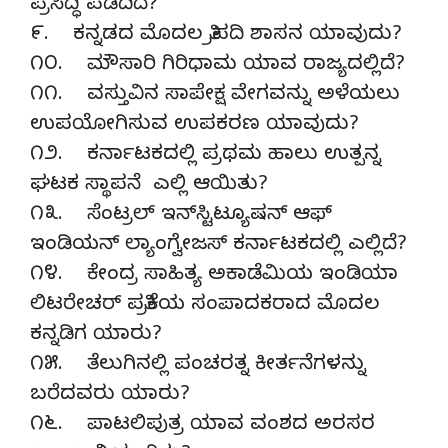
ಪ್ರಸಿದ್ಧಿ ಪಡೆದಿದೆ?
೯. ಕನ್ನಡದ ಮೊದಲ ತ್ರಿಪದಿ ಶಾಸನ ಯಾವುದು?
೧೦. ಮೌಸಾರಿ ಗಿರಿಧಾಮ ಯಾವ ರಾಜ್ಯದಲ್ಲಿದೆ?
೧೧. ವಸ್ತುವಿನ ಸಾಪೇಕ್ಷ ವೇಗವನ್ನು ಅಳೆಯಲು
ಉಪಯೋಗಿಸುವ ಉಪಕರಣ ಯಾವುದು?
೧೨. ಕರ್ನಾಟಕದಲ್ಲಿ ಪ್ರಥಮ ಹಾಲು ಉತ್ಪನ್ನ
ಘಟಕ ಸ್ಥಾಪನೆ ಎಲ್ಲಿ ಆಯಿತು?
೧೩. ಸೆಂಟ್ರಲ್ ಇನ್‌ಸ್ಟಿಟ್ಯೂಷನ್ ಆಫ್
ಇಂಡಿಯನ್ ಲ್ಯಾಂಗ್ವೇಜಸ್ ಕರ್ನಾಟಕದಲ್ಲಿ ಎಲ್ಲಿದೆ?
೧೪. ಕೇಂದ್ರ ಸಾಹಿತ್ಯ ಅಕಾಡೆಮಿಯ ಇಂಡಿಯಾ
ಲಿಟರೇಚರ್ ಪತ್ರಿಕೆಯ ಸಂಪಾದಕರಾದ ಮೊದಲ
ಕನ್ನಡಿಗ ಯಾರು?
೧೫. ತೆಲುಗಿನಲ್ಲಿ ಪಂಚರತ್ನ ಕೀರ್ತನೆಗಳನ್ನು
ಬರೆದವರು ಯಾರು?
೧೬. ಪಾಟಲಿಪುತ್ರ ಯಾವ ವಂಶದ ಅರಸರ