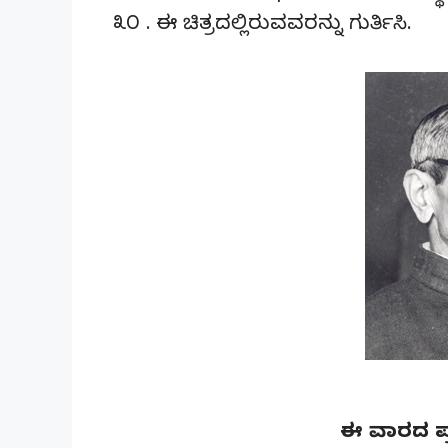
೩೦ . ಈ ಚಿತ್ರದಲ್ಲಿರುವವರನ್ನು ಗುರ್ತಿಸಿ.
ಈ ವಾರದ ಪ್ರ