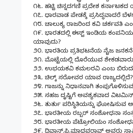
೧೬. ಹಟ್ಟಿ ಚಿನ್ನದಗಣಿ ಪ್ರದೇಶ ಕರ್ನಾಟಕದ ಯ
೧೭. ಧಾರವಾಡ ಪೇಡಕ್ಕೆ ಪ್ರಸಿದ್ಧವಾದರೆ ಬೆಳಗಾವ
೧೮. ಚಾಲುಕ್ಯ ರಾಜರಿಂದ ಕವಿ ಚರ್ಕವತಿ ಎ
೧೯. ಭಾರತದಲ್ಲಿ ಈಸ್ಟ್ ಇಂಡಿಯ ಕಂಪನಿಯು
ಯಾವುದು?
೨೦. ಭಾರತಿಯ ಪ್ರತಿಭಟನೆಯ ನೈಜ ಜನಕನೆಂ
೨೧. ಮೊಟ್ಟೆಯಲ್ಲಿ ದೊರೆಯುವ ಶೇಕಡವಾರು
೨೨. ಉಭಯಕವಿ ಕಮಲರವಿ ಎಂಬ ಬಿರುದು
೨೩. ಚಿಲ್ಕ್ ಸರೋವರ ಯಾವ ರಾಜ್ಯದಲ್ಲಿದೆ?
೨೪. ಗಾಜನ್ನು ನಿಧಾನವಾಗಿ ತಂಪುಗೊಳಿಸುವ ಪ್
೨೫. ಸಹಜ ದೃಷ್ಟಿಗೆ ಅವಶ್ಯಕವಾದ ವಿಟಮಿ
೨೬. ತುರ್ತು ಪರಿಸ್ಥಿತಿಯನ್ನು ಘೋಷಿಸುವ 
೨೭. ಭಾರತೀಯ ರಬ್ಬರ್ ಸಂಶೋಧನಾ ಸಂಸ್ಥೆ 
೨೮. ಭಾರತೀಯ ಪೆಟ್ರೋಲಿಯಂ ಸಂಶೋಧನಾ ಸಂ
೨೯. ದಿವಾನ್.ಪಿ.ಮಾಧವರಾವ್ ಅವರು ಸ್ಥ