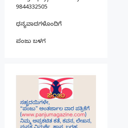
9844332505
ಧನ್ಯವಾದಗಳೊಂದಿಗೆ
ಪಂಜು ಬಳಗ