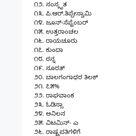
೧೨. ಸಂಸ್ಕೃತ
೧೩. ಪಿ.ಆರ್.ತಿಪ್ಪೇಸ್ವಾಮಿ
೧೪. ಜೂನ್-ಸೆಪ್ಟೆಂಬರ್
೧೫. ಉತ್ತರಾಂಚಲ
೧೬. ರಾಯಚೂರು
೧೭. ಕುಂದಾ
೧೮. ರನ್ನ
೧೯. ಸೂರತ್
೨೦. ಬಾಲಗಂಗಾಧರ ತಿಲಕ್
೨೧. ೭೫%
೨೨. ರಾಘವಾಂಕ
೨೩. ಓಡಿಸ್ಸಾ
೨೪. ಅನಿಲನ
೨೫. ವಿಟಮಿನ್- ಎ
೨೬. ರಾಷ್ಟ್ರಪತಿಗಳಿಗೆ