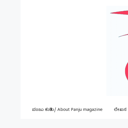
Skip
to
content
ಪಂಜು ಕುರಿತು/ About Panju magazine
ಲೇಖನ ಕ