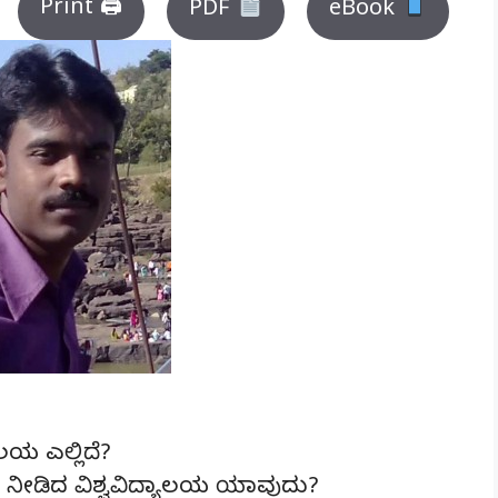
Print 🖨
PDF
eBook
ಲಯ ಎಲ್ಲಿದೆ?
ೇಟ್ ನೀಡಿದ ವಿಶ್ವವಿದ್ಯಾಲಯ ಯಾವುದು?