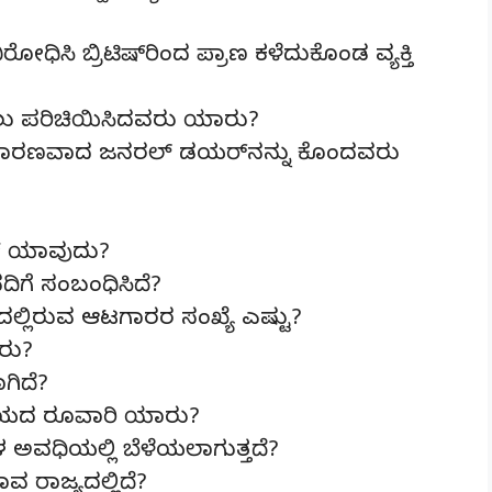
ೋಧಿಸಿ ಬ್ರಿಟಿಷ್‌ರಿಂದ ಪ್ರಾಣ ಕಳೆದುಕೊಂಡ ವ್ಯಕ್ತಿ
ೊದಲು ಪರಿಚಿಯಿಸಿದವರು ಯಾರು?
ೆ ಕಾರಣವಾದ ಜನರಲ್ ಡಯರ್‌ನನ್ನು ಕೊಂದವರು
ಟ್ ಯಾವುದು?
ಗೆ ಸಂಬಂಧಿಸಿದೆ?
ದಲ್ಲಿರುವ ಆಟಗಾರರ ಸಂಖ್ಯೆ ಎಷ್ಟು?
ರು?
ಗಿದೆ?
ಾಲಯದ ರೂವಾರಿ ಯಾರು?
 ಅವಧಿಯಲ್ಲಿ ಬೆಳೆಯಲಾಗುತ್ತದೆ?
 ರಾಜ್ಯದಲ್ಲಿದೆ?