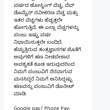
ವರ್ಷದ ಹೋಸ್ಟಿಂಗ್‌ ವೆಚ್ಚ, ವೆಬ್‌
ಡೊಮೈನ್‌ ನವೀಕರಣ ವೆಚ್ಚ ಮತ್ತು
ಇತರ ವೆಚ್ಚಗಳು ಹೆಚ್ಚತ್ತಲೇ
ಹೋಗುತ್ತಿವೆ. ಈ ಎಲ್ಲಾ ವೆಚ್ಚಗಳನ್ನು
ಪಂಜು ಇಷ್ಟು ವರ್ಷ
ನಿಭಾಯಿಸುತ್ತಲೇ ಬಂದಿದೆ.
ಹೆಚ್ಚುತ್ತಿರುವ ತಂತ್ರಜ್ಞಾನಗಳ ಜೊತೆಗೆ
ಅವುಗಳಿಗೆ ಹಣ ನೀಡಬೇಕಾದ
ಅವಶ್ಯಕತೆ ಕೂಡ ಇರುವುದರಿಂದ
ನಿಮಗೆ ಪಂಜುವಿಗೆ ನೆರವಾಗುವ
ಮನಸಿದ್ದರೆ ನಿಮಗೆ ಅನಿಸಿದ್ದಷ್ಟು
ಹಣವನ್ನು ಪಂಜುವಿಗೆ ಡೊನೇಟ್‌
ಮಾಡಿ.
Google pay/ Phone Pay: