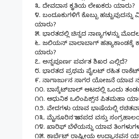
೩. ದೇವದಾಸ ಕೃತಿಯ ಲೇಖಕರು ಯಾರು?
೪. ಬಂದೂಕುಗಳಿಗೆ ಕೊಬ್ಬು ಹಚ್ಚುವುದನ್ನು ವಿರ
ಯಾರು?
೫. ಭಾರತದಲ್ಲಿ ಚಿನ್ನದ ನಾಣ್ಯಗಳನ್ನು ಮ
೬. ಜಲಿಯನ್ ವಾಲಾಬಾಗ್ ಹತ್ಯಾಕಾಂಡಕ್ಕ
ಯಾರು?
೭. ಅನ್ನಪೂರ್ಣ ಪರ್ವತ ಶಿಖರ ಎಲ್ಲಿದೆ?
೮. ಭಾರತದ ಪ್ರಥಮ ಪೈಲಟ್ ರಹಿತ ರಾಕೆ
೯. ನಾಗಾರ್ಜುನ ಸಾಗರ ಯೋಜನೆ ಯಾವ ನದಿ
೧೦. ಬಾಸ್ಕೆಟ್‌ಬಾಲ್ ಆಟದಲ್ಲಿ ಒಂದು ತಂಡ
೧೧. ಆಧುನಿಕ ಒಲಿಂಪಿಕ್ಸ್‌ನ ಪಿತಮಹಾ ಯಾ
೧೨. ವೇದಗಳು ಯಾವ ಭಾಷೆಯಲ್ಲಿ ರಚಿತವಾ
೧೩. ಮೈಸೂರಿನ ಜಾನಪದ ವಸ್ತು ಸಂಗ್ರಹ
೧೪. ಖಾರಿಫ್ ಬೆಳೆಯನ್ನು ಯಾವ ತಿಂಗಳುಗಳ
೧೫. ಕಾರ್ಬೆಟ್ ರಾಷ್ಟ್ರೀಯ ಉದ್ಯಾನವನ ಯಾವ