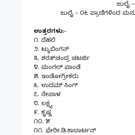
ಜುಲೈ –
ಜುಲೈ – ೦೬ ಪ್ರಾಣಿಗಳಿಂದ ಮ
ಉತ್ತರಗಳು:-
೧. ದೆಹಲಿ
೨. ಟ್ಯುಬಿಂಗನ್
೩. ಶರತ್‌ಚಂದ್ರ ಚಟರ್ಜಿ
೪. ಮಂಗಲ್ ಪಾಂಡೆ
೫. ಇಂಡೋಗ್ರೀಕರು
೬. ಉದಮ್ ಸಿಂಗ್
೭. ನೇಪಾಳ
೮. ಲಕ್ಷ್ಯ
೯. ಕೃಷ್ಣ
೧೦. ೫
೧೧. ಫೇರೀ.ಡಿ.ಕಾಬಾರ್ಟನ್