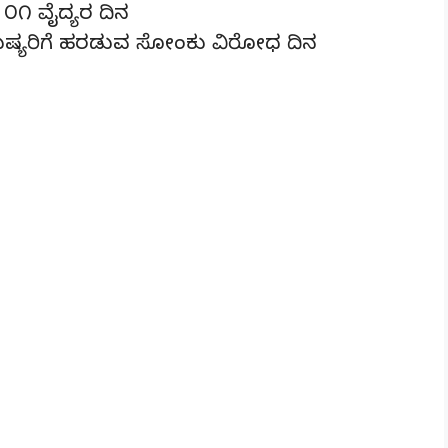
 ೦೧ ವೈದ್ಯರ ದಿನ
ನುಷ್ಯರಿಗೆ ಹರಡುವ ಸೋಂಕು ವಿರೋಧ ದಿನ