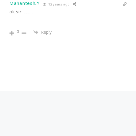
Mahantesh.Y
12 years ago
ok sir………..
0
Reply