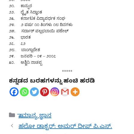
೨೧. ಕಾನ್ಫುರ
೨೨. ದ್ವೈತ ಸಿದ್ದಾಂತ
೨೩. ಕರ್ನಾಟಕ ವಿದ್ಯಾವರ್ಧಕ ಸಂಘ
೨೪. ೨ ವರ್ಷ ೧೧ ತಿಂಗಳು ೧೮ ದಿನಗಳು
೨೫. ಸರ್ದಾರ್ ವಲ್ಲಭಬಾಯಿ ಪಟೇಲ್
೨೬. ಭಾರತ
೨೭. ೭೨
೨೮. ಬಾಂಗ್ಲಾದೇಶ
೨೯. ಜನವರಿ – ೦೯ – ೨೦೦೭
೩೦. ಅಶ್ವಿನಿ ನಾಚಪ್ಪ
*****
ಕನ್ನಡದ ಬರಹಗಳನ್ನು ಹಂಚಿ ಹರಡಿ
Categories
ಸಾಮಾನ್ಯ ಜ್ಞಾನ
ಹಲೋ ಡಾಕ್ಟರ್: ಅಮರ್ ದೀಪ್ ಪಿ.ಎಸ್.