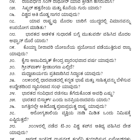
೧೪. ರಾಜವರ್ಧನ ಸಿಂಗ್ ರಾಥೋರ್ ಯಾವ ಕ್ರೀಡೆಗೆ ಹೆಸರುವಾಸಿ?
೧೫. ಸಿಖ್ಖರ್ ಹತ್ತನೇಯ ಮತ್ತು ಕೊನೆಯ ಗುರು ಯಾರು?
೧೬. ವಿಶ್ವದ ಅತಿ ದೊಡ್ಡ ಸಾಗರ ಯಾವುದು?
೧೭. ಯಾವ ರಾಷ್ಟ್ರವು ಮೊದಲ ಬಾರಿಗೆ ಯುದ್ಧದಲ್ಲಿ ವಿಮಾನವನ್ನು
ಉಪಯೋಗ ಮಾಡಿತು?
೧೮. ಭಾರತದ ಆಡಳಿತ ಸುಧಾರಣೆ ಬಗ್ಗೆ ಮುತುವರ್ಜಿ ವಹಿಸಿದ ಮೊದಲ
ಅಫ್ಘಾನ್ ದೊರೆ ಯಾರು?
೧೯. ಕೊಯ್ನಾ ನೀರಾವರಿ ಯೋಜನೆಯ ಪ್ರಯೋಜನ ಪಡೆಯುತ್ತಿರುವ ರಾಜ್ಯ
ಯಾವುದು?
೨೦. ಕೈಗಾ ಅಣುವಿದ್ಯುತ್ ಕೇಂದ್ರ ಪ್ರಾರಂಭವಾದ ವರ್ಷ ಯಾವುದು?
೨೧. ಗ್ರೀನ್‌ಪಾರ್ಕ್ ಕ್ರೀಡಾಂಗಣ ಎಲ್ಲಿದೆ?
೨೨. ಮಧ್ವಾಚಾರ್ಯರು ಪ್ರತಿಪಾದಿಸಿದ ಸಿದ್ಧಾಂತ ಯಾವುದು?
೨೩. ೧೮೯೦ರಲ್ಲಿ ಧಾರವಾಡದಲ್ಲಿ ಕನ್ನಡ ಭಾಷೆ ಮತ್ತು ಸಾಹಿತ್ಯವನ್ನು ಬೆಳೆಸುವ
ಉದ್ದೇಶದಿಂದ ಸ್ಥಾಪಿಸಲಾದ ಸಂಘ ಯಾವುದು?
೨೪. ಭಾರತದ ಸಂವಿಧಾನ ರಚಿಸಲು ತೆಗೆದುಕೊಂಡ ಅವಧಿ ಎಷ್ಟು?
೨೫. ಭಾರತದ ಬಿಸ್ಮಾರ್ಕ್ ಎಂದು ಜನಪ್ರಿಯರಾದವರು ಯಾರು?
೨೬. ಜಗತ್ತಿನಲ್ಲೇ ಅತಿದೊಡ್ಡ ಪ್ರಜಾಪ್ರಭುತ್ವ ರಾಷ್ಟ್ರ ಯಾವುದು?
೨೭. ಆರೋಗ್ಯಶಾಲಿಯ ವ್ಯಕ್ತಿಯ ನಾಡಿ ಮಿಡಿತ ಒಂದು ನಿಮಿಷಕ್ಕೆ
ಎಷ್ಟಿರುತ್ತದೆ?
೨೮. ೨೦೧೪ರಲ್ಲಿ ನಡೆದ ಟಿ-೨೦ ವಿಶ್ವ ಕಪ್‌ನ ಆತಿಥ್ಯ ವಹಿಸಿದ ದೇಶ
ಯಾವುದು?
೨೯. ಆಪಲ್ ಇಂಟರ್ ನ್ಯಾಷನಲ್ ಕಂಪೆನಿ ತಯಾರಿಸುವ ಐಫೋನ್‌ಗಳು