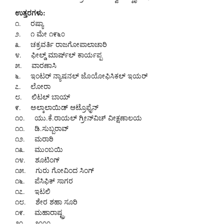
ಉತ್ತರಗಳು:
೧. ರಷ್ಯಾ
೨. ೧ ಮೇ ೧೯೬೦
೩. ಚಕ್ರವರ್ತಿ ರಾಜಗೋಪಾಲಾಚಾರಿ
೪. ಫೀಲ್ಡ್ ಮಾರ್ಷ್‌ಲ್ ಕಾರ್ಯಪ್ಪ
೫. ವಾರಣಾಸಿ
೬. ಇಂಟರ್ ನ್ಯಾಷನಲ್ ಜೊಯೋಫಿಸಿಕಲ್ ಇಯರ್
೭. ಲೋರಾ
೮. ಲಿಟಲ್ ಬಾಯ್
೯. ಅಲ್ಕಾಲಾಯಿಡ್ ಆಟ್ರೊಫೈನ್
೧೦. ಯು.ಕೆ.ರಾಯಲ್ ಗ್ರೀನ್‌ವಿಚ್ ವೀಕ್ಷಣಾಲಯ
೧೧. ಡಿ.ಸುಬ್ಬರಾವ್
೧೨. ಮರಾಠಿ
೧೩. ಮುಂಬಯಿ
೧೪. ಶೂಟಿಂಗ್
೧೫. ಗುರು ಗೋವಿಂದ ಸಿಂಗ್
೧೬. ಪೆಸಿಫಿಕ್ ಸಾಗರ
೧೭. ಇಟಲಿ
೧೮. ಶೇರ ಶಹಾ ಸೂರಿ
೧೯. ಮಹಾರಾಷ್ಟ್ರ
೨೦. ೨೦೦೦