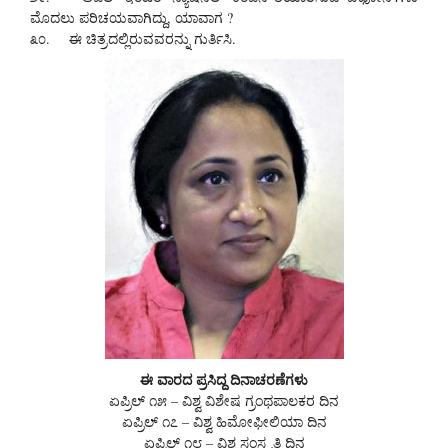
ಮೊದಲು ಪರಿಚಯವಾಗಿದ್ದು, ಯಾವಾಗ ?
೩೦. ಈ ಚಿತ್ರದಲ್ಲಿರುವವರನ್ನು ಗುರ್ತಿಸಿ.
ಈ ವಾರದ ಪ್ರಸಿದ್ದ ದಿನಾಚರಣೆಗಳು
ಏಪ್ರಿಲ್ ೧೫ – ವಿಶ್ವ ವಿಶೇಷ ಗ್ರಂಥಪಾಲಕರ ದಿನ
ಏಪ್ರಿಲ್ ೧೭ – ವಿಶ್ವ ಹಿಮೋಫೀಲಿಯಾ ದಿನ
ಏಪ್ರಿಲ್ ೧೮ – ವಿಶ್ವ ಸಂಸ್ಕೃತಿ ದಿನ