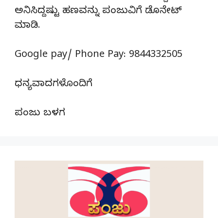
ಅನಿಸಿದ್ದಷ್ಟು ಹಣವನ್ನು ಪಂಜುವಿಗೆ ಡೊನೇಟ್‌
ಮಾಡಿ.
Google pay/ Phone Pay: 9844332505
ಧನ್ಯವಾದಗಳೊಂದಿಗೆ
ಪಂಜು ಬಳಗ