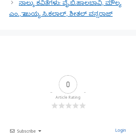
ನಾಲ್ಕು ಕವಿತೆಗಳು: ವೈ.ಬಿ.ಹಾಲಬಾವಿ, ಮೌಲ್ಯ
ಎಂ., ಸಾಬಯ್ಯ ಸಿ.ಕಲಾಲ್, ಶೀತಲ್ ವನ್ಸರಾಜ್
0
Article Rating
Login
Subscribe