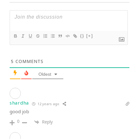
{}
[+]
5
COMMENTS
Oldest
shardha
12 years ago
good job
0
Reply