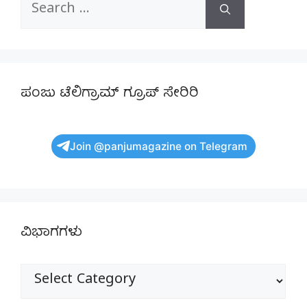
Search
for:
ಪಂಜು ಟೆಲಿಗ್ರಾಮ್ ಗ್ರೂಪ್ ಸೇರಿರಿ
Join @panjumagazine on Telegram
ವಿಭಾಗಗಳು
ವಿಭಾಗಗಳು