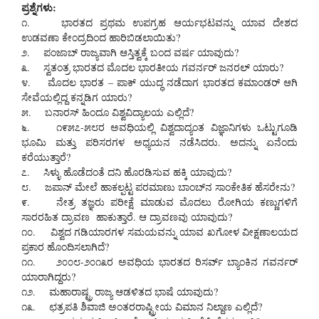
ಪ್ರಶ್ನೆಗಳು:
೧. ಭಾರತದ ಪ್ರಥಮ ಉಪಗ್ರಹ ಆರ್ಯಭಟವನ್ನು ಯಾವ ದೇಶದ
ಉಡವಣಾ ಕೇಂದ್ರದಿಂದ ಹಾರಿಬಿಡಲಾಯಿತು?
೨. ಪಂಜಾಬ್ ರಾಜ್ಯವಾಗಿ ಆಸ್ತಿತ್ವಕ್ಕೆ ಬಂದ ವರ್ಷ ಯಾವುದು?
೩. ಸ್ವತಂತ್ರ ಭಾರತದ ಮೊದಲ ಭಾರತೀಯ ಗವರ್ನರ್ ಜನರಲ್ ಯಾರು?
೪. ಮೊದಲ ಭಾರತ – ಪಾಕ್ ಯುದ್ಧ ನಡೆದಾಗ ಭಾರತದ ಕಮಾಂಡರ್ ಆಗಿ
ಸೇವೆಯಲ್ಲಿದ್ದ ಕನ್ನಡಿಗ ಯಾರು?
೫. ಬನಾರಸ್ ಹಿಂದೂ ವಿಶ್ವವಿದ್ಯಾಲಯ ಎಲ್ಲಿದೆ?
೬. ೧೯೫೭-೫೮ರ ಅವಧಿಯಲ್ಲಿ ವಿಶ್ವದಾದ್ಯಂತ ವಿಜ್ಞಾನಿಗಳು ಒಟ್ಟುಗೂಡಿ
ಭೂಮಿ ಮತ್ತು ಪರಿಸರಗಳ ಅಧ್ಯಯನ ನಡೆಸಿದರು. ಅದನ್ನು ಏನೆಂದು
ಕರೆಯುತ್ತಾರೆ?
೭. ಸಿಳ್ಳು ಹೊಡೆದಂತೆ ದನಿ ಹೊರಡಿಸುವ ಹಕ್ಕಿ ಯಾವುದು?
೮. ಜಪಾನ್ ಮೇಲೆ ಹಾಕಲ್ಪಟ್ಟ ಪರಮಾಣು ಬಾಂಬ್‌ನ ಸಾಂಕೇತಿಕ ಹೆಸರೇನು?
೯. ನೇತ್ರ ತಜ್ಞರು ಪರೀಕ್ಷೆ ಮಾಡುವ ಮೊದಲು ರೋಗಿಯ ಕಣ್ಣುಗಳಿಗೆ
ಸಾರರಹಿತ ದ್ರಾವಣ ಹಾಕುತ್ತಾರೆ. ಆ ದ್ರಾವಣವು ಯಾವುದು?
೧೦. ವಿಶ್ವದ ಗಡಿಯಾರಗಳ ಸಮಯವನ್ನು ಯಾವ ಖಗೋಳ ವೀಕ್ಷಣಾಲಯದ
ಪ್ರಕಾರ ಹೊಂದಿಸಲಾಗಿದೆ?
೧೧. ೨೦೦೮-೨೦೧೩ರ ಅವಧಿಯ ಭಾರತದ ರಿಸರ್ವ್ ಬ್ಯಾಂಕಿನ ಗವರ್ನರ್
ಯಾರಾಗಿದ್ದರು?
೧೨. ಮಹಾರಾಷ್ಟ್ರ ರಾಜ್ಯ ಆಡಳಿತದ ಭಾಷೆ ಯಾವುದು?
೧೩. ಛತ್ರಪತಿ ಶಿವಾಜಿ ಅಂತರರಾಷ್ಟ್ರೀಯ ವಿಮಾನ ನಿಲ್ದಾಣ ಎಲ್ಲಿದೆ?