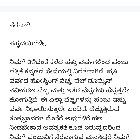
ನೆರವಾಗಿ
ಸಹೃದಯಿಗಳೇ,
ನಿಮಗೆ ತಿಳಿದಂತೆ ಕಳೆದ ಹತ್ತು ವರ್ಷಗಳಿಂದ ಪಂಜು
ಪತ್ರಿಕೆ ಕನ್ನಡದ ಸೇವೆಯಲ್ಲಿ ನಿರತವಾಗಿದೆ. ಪ್ರತಿ
ವರ್ಷದ ಹೋಸ್ಟಿಂಗ್‌ ವೆಚ್ಚ, ವೆಬ್‌ ಡೊಮೈನ್‌
ನವೀಕರಣ ವೆಚ್ಚ ಮತ್ತು ಇತರ ವೆಚ್ಚಗಳು ಹೆಚ್ಚತ್ತಲೇ
ಹೋಗುತ್ತಿವೆ. ಈ ಎಲ್ಲಾ ವೆಚ್ಚಗಳನ್ನು ಪಂಜು ಇಷ್ಟು
ವರ್ಷ ನಿಭಾಯಿಸುತ್ತಲೇ ಬಂದಿದೆ. ಹೆಚ್ಚುತ್ತಿರುವ
ತಂತ್ರಜ್ಞಾನಗಳ ಜೊತೆಗೆ ಅವುಗಳಿಗೆ ಹಣ
ನೀಡಬೇಕಾದ ಅವಶ್ಯಕತೆ ಕೂಡ ಇರುವುದರಿಂದ
ನಿಮಗೆ ಪಂಜುವಿಗೆ ನೆರವಾಗುವ ಮನಸಿದ್ದರೆ ನಿಮಗೆ