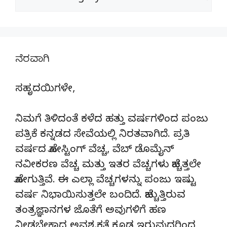
ನೆರವಾಗಿ
ಸಹೃದಯಿಗಳೇ,
ನಿಮಗೆ ತಿಳಿದಂತೆ ಕಳೆದ ಹತ್ತು ವರ್ಷಗಳಿಂದ ಪಂಜು
ಪತ್ರಿಕೆ ಕನ್ನಡದ ಸೇವೆಯಲ್ಲಿ ನಿರತವಾಗಿದೆ. ಪ್ರತಿ
ವರ್ಷದ ಹೋಸ್ಟಿಂಗ್‌ ವೆಚ್ಚ, ವೆಬ್‌ ಡೊಮೈನ್‌
ನವೀಕರಣ ವೆಚ್ಚ ಮತ್ತು ಇತರ ವೆಚ್ಚಗಳು ಹೆಚ್ಚತ್ತಲೇ
ಹೋಗುತ್ತಿವೆ. ಈ ಎಲ್ಲಾ ವೆಚ್ಚಗಳನ್ನು ಪಂಜು ಇಷ್ಟು
ವರ್ಷ ನಿಭಾಯಿಸುತ್ತಲೇ ಬಂದಿದೆ. ಹೆಚ್ಚುತ್ತಿರುವ
ತಂತ್ರಜ್ಞಾನಗಳ ಜೊತೆಗೆ ಅವುಗಳಿಗೆ ಹಣ
ನೀಡಬೇಕಾದ ಅವಶ್ಯಕತೆ ಕೂಡ ಇರುವುದರಿಂದ