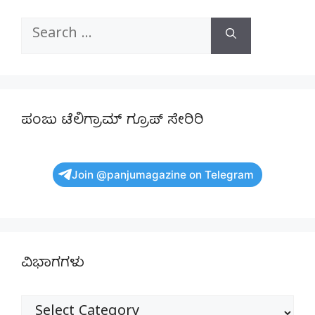
Search
for:
ಪಂಜು ಟೆಲಿಗ್ರಾಮ್ ಗ್ರೂಪ್ ಸೇರಿರಿ
Join @panjumagazine on Telegram
ವಿಭಾಗಗಳು
ವಿಭಾಗಗಳು