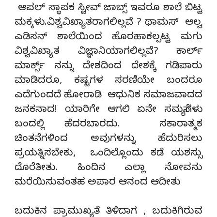
ಆಪಲ್ ಸ್ಥಾಪಕ ಸ್ಟೀವ್ ಜಾಬ್ಸ್ ಇವರೂ ಶಾಲೆ ಬಿಟ್ಟ
ಮಕ್ಕಳು.ವಿಶ್ವವಿಖ್ಯಾತರಾಗಲಿಲ್ಲವೆ ? ಥಾಮಸ್ ಆಲ್ವ
ಎಡಿಸನ್ ಶಾಲೆಯಿಂದ ಹೊರಹಾಕಲ್ಪಟ್ಟ ಮಗು
ವಿಶ್ವವಿಖ್ಯಾತ ವಿಜ್ಞಾನಿಯಾಗಲಿಲ್ಲವೆ? ಕಾರ್ಲ್
ಮಾರ್ಕ್ಸ್ ನನ್ನು ದೇಶದಿಂದ ದೇಶಕ್ಕೆ ಗಡಿಪಾರು
ಮಾಡಿದರೂ, ಕಷ್ಟಗಳ ಸರಣಿಯೇ ಬಂದರೂ
ಎದೆಗುಂದದೆ ಹೋರಾಡಿ ಆಧುನಿಕ ಸಮಾಜವಾದದ
ಜನಕನಾದ! ಯಾರಿಗೇ ಆಗಲಿ ಏನೇ ಸಮಸ್ಯೆಗಳು
ಬಂದಲ್ಲಿ ಹೆದರಬಾರದು. ಸಕಾರಾತ್ಮಕ
ಚಿಂತನೆಗಳಿಂದ ಅವುಗಳನ್ನು ಹೆದುರಿಸಲು
ಪ್ರಯತ್ನಿಸಬೇಕು, ಒಂದಿಲ್ಲೊಂದು ಕಡೆ ಯಶಸ್ಸು
ದೊರೆತೀತು. ಹಿಂದಿನ ಎಲ್ಲಾ ನೋವನು
ಮರೆಯಿಸುವಂತಹ ಅಪಾರ ಆನಂದ ಆದೀತು
ಬದುಕಿನ ಪ್ರಾಮುಖ್ಯತೆ ತಿಳಿದಾಗ , ಬದುಕಿಗಿರುವ