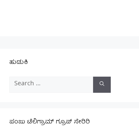
ಹುಡುಕಿ
Search
for:
ಪಂಜು ಟೆಲಿಗ್ರಾಮ್ ಗ್ರೂಪ್ ಸೇರಿರಿ