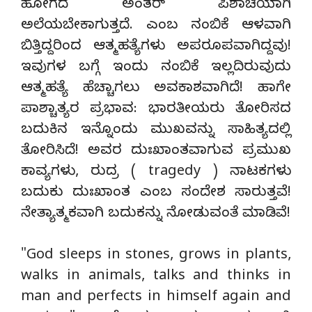
ಹೋಗದೆ ಅಂತರ್ ಪಿಶಾಚಿಯಾಗಿ
ಅಲೆಯಬೇಕಾಗುತ್ತದೆ. ಎಂಬ ನಂಬಿಕೆ ಆಳವಾಗಿ
ಬಿತ್ತಿದ್ದರಿಂದ ಆತ್ಮಹತ್ಯೆಗಳು ಅಪರೂಪವಾಗಿದ್ದವು!
ಇವುಗಳ ಬಗ್ಗೆ ಇಂದು ನಂಬಿಕೆ ಇಲ್ಲದಿರುವುದು
ಆತ್ಮಹತ್ಯೆ ಹೆಚ್ಚಾಗಲು ಅವಕಾಶವಾಗಿದೆ! ಹಾಗೇ
ಪಾಶ್ಚಾತ್ಯರ ಪ್ರಭಾವ: ಭಾರತೀಯರು ತೋರಿಸದ
ಬದುಕಿನ ಇನ್ನೊಂದು ಮುಖವನ್ನು ಸಾಹಿತ್ಯದಲ್ಲಿ
ತೋರಿಸಿದೆ! ಅವರ ದುಃಖಾಂತವಾಗುವ ಪ್ರಮುಖ
ಕಾವ್ಯಗಳು, ರುದ್ರ ( tragedy ) ನಾಟಕಗಳು
ಬದುಕು ದುಃಖಾಂತ ಎಂಬ ಸಂದೇಶ ಸಾರುತ್ತವೆ!
ನೇತ್ಯಾತ್ಮಕವಾಗಿ ಬದುಕನ್ನು ನೋಡುವಂತೆ ಮಾಡಿವೆ!
"God sleeps in stones, grows in plants,
walks in animals, talks and thinks in
man and perfects in himself again and