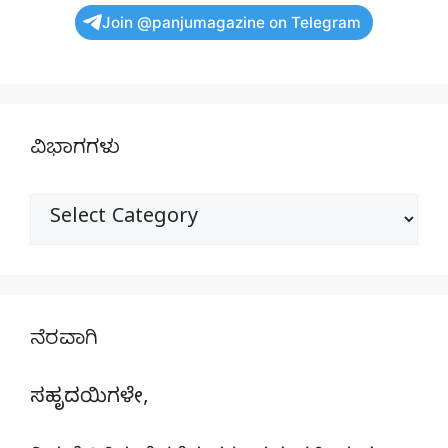
Join @panjumagazine on Telegram
ವಿಭಾಗಗಳು
ವಿಭಾಗಗಳು
ನೆರವಾಗಿ
ಸಹೃದಯಿಗಳೇ,