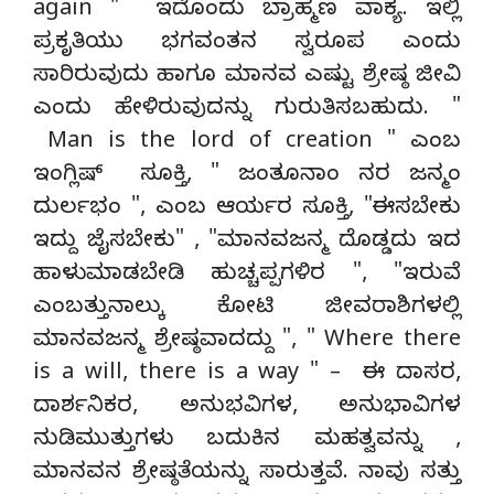
again " ಇದೊಂದು ಬ್ರಾಹ್ಮಣ ವಾಕ್ಯ. ಇಲ್ಲಿ
ಪ್ರಕೃತಿಯು ಭಗವಂತನ ಸ್ವರೂಪ ಎಂದು
ಸಾರಿರುವುದು ಹಾಗೂ ಮಾನವ ಎಷ್ಟು ಶ್ರೇಷ್ಠ ಜೀವಿ
ಎಂದು ಹೇಳಿರುವುದನ್ನು ಗುರುತಿಸಬಹುದು. "
Man is the lord of creation " ಎಂಬ
ಇಂಗ್ಲಿಷ್ ಸೂಕ್ತಿ, " ಜಂತೂನಾಂ ನರ ಜನ್ಮಂ
ದುರ್ಲಭಂ ", ಎಂಬ ಆರ್ಯರ ಸೂಕ್ತಿ, "ಈಸಬೇಕು
ಇದ್ದು ಜೈಸಬೇಕು" , "ಮಾನವಜನ್ಮ ದೊಡ್ಡದು ಇದ
ಹಾಳುಮಾಡಬೇಡಿ ಹುಚ್ಚಪ್ಪಗಳಿರ ", "ಇರುವೆ
ಎಂಬತ್ತುನಾಲ್ಕು ಕೋಟಿ ಜೀವರಾಶಿಗಳಲ್ಲಿ
ಮಾನವಜನ್ಮ ಶ್ರೇಷ್ಠವಾದದ್ದು ", " Where there
is a will, there is a way " – ಈ ದಾಸರ,
ದಾರ್ಶನಿಕರ, ಅನುಭವಿಗಳ, ಅನುಭಾವಿಗಳ
ನುಡಿಮುತ್ತುಗಳು ಬದುಕಿನ ಮಹತ್ವವನ್ನು ,
ಮಾನವನ ಶ್ರೇಷ್ಠತೆಯನ್ನು ಸಾರುತ್ತವೆ. ನಾವು ಸತ್ತು