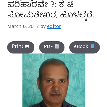
ಪರಿಹಾರವೇ ?: ಕೆ ಟಿ
ಸೋಮಶೇಖರ, ಹೊಳಲ್ಕೆರೆ.
March 6, 2017
by
editor
Print 🖨
PDF
eBook