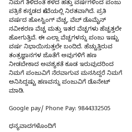
ನಿಮಗೆ ತಿಳಿದಂತೆ ಕಳೆದ ಹತ್ತು ವರ್ಷಗಳಿಂದ ಪಂಜು
ಪತ್ರಿಕೆ ಕನ್ನಡದ ಸೇವೆಯಲ್ಲಿ ನಿರತವಾಗಿದೆ. ಪ್ರತಿ
ವರ್ಷದ ಹೋಸ್ಟಿಂಗ್‌ ವೆಚ್ಚ, ವೆಬ್‌ ಡೊಮೈನ್‌
ನವೀಕರಣ ವೆಚ್ಚ ಮತ್ತು ಇತರ ವೆಚ್ಚಗಳು ಹೆಚ್ಚತ್ತಲೇ
ಹೋಗುತ್ತಿವೆ. ಈ ಎಲ್ಲಾ ವೆಚ್ಚಗಳನ್ನು ಪಂಜು ಇಷ್ಟು
ವರ್ಷ ನಿಭಾಯಿಸುತ್ತಲೇ ಬಂದಿದೆ. ಹೆಚ್ಚುತ್ತಿರುವ
ತಂತ್ರಜ್ಞಾನಗಳ ಜೊತೆಗೆ ಅವುಗಳಿಗೆ ಹಣ
ನೀಡಬೇಕಾದ ಅವಶ್ಯಕತೆ ಕೂಡ ಇರುವುದರಿಂದ
ನಿಮಗೆ ಪಂಜುವಿಗೆ ನೆರವಾಗುವ ಮನಸಿದ್ದರೆ ನಿಮಗೆ
ಅನಿಸಿದ್ದಷ್ಟು ಹಣವನ್ನು ಪಂಜುವಿಗೆ ಡೊನೇಟ್‌
ಮಾಡಿ.
Google pay/ Phone Pay: 9844332505
ಧನ್ಯವಾದಗಳೊಂದಿಗೆ