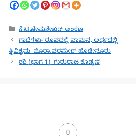
Categories
ಕೆ ಟಿ ಸೋಮಶೇಖರ್ ಅಂಕಣ
ಗಾದೆಗಳು- ರೂಪದಲ್ಲಿ ವಾಮನ, ಅರ್ಥದಲ್ಲಿ
ತ್ರಿವಿಕ್ರಮ: ಹೊರಾ.ಪರಮೇಶ್ ಹೊಡೇನೂರು
ಶಶಿ (ಭಾಗ 1): ಗುರುರಾಜ ಕೊಡ್ಕಣಿ
0