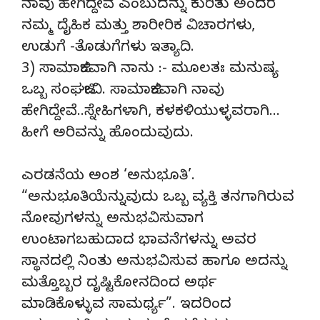
ನಾವು ಹೇಗಿದ್ದೇವೆ ಎಂಬುದನ್ನು ಕುರಿತು ಅಂದರೆ
ನಮ್ಮ ದೈಹಿಕ ಮತ್ತು ಶಾರೀರಿಕ ವಿಚಾರಗಳು,
ಉಡುಗೆ -ತೊಡುಗೆಗಳು ಇತ್ಯಾದಿ.
3) ಸಾಮಾಜಿಕವಾಗಿ ನಾನು :- ಮೂಲತಃ ಮನುಷ್ಯ
ಒಬ್ಬ ಸಂಘಜೀವಿ. ಸಾಮಾಜಿಕವಾಗಿ ನಾವು
ಹೇಗಿದ್ದೇವೆ..ಸ್ನೇಹಿಗಳಾಗಿ, ಕಳಕಳಿಯುಳ್ಳವರಾಗಿ…
ಹೀಗೆ ಅರಿವನ್ನು ಹೊಂದುವುದು.
ಎರಡನೆಯ ಅಂಶ ‘ಅನುಭೂತಿ’.
“ಅನುಭೂತಿಯೆನ್ನುವುದು ಒಬ್ಬ ವ್ಯಕ್ತಿ ತನಗಾಗಿರುವ
ನೋವುಗಳನ್ನು ಅನುಭವಿಸುವಾಗ
ಉಂಟಾಗಬಹುದಾದ ಭಾವನೆಗಳನ್ನು ಅವರ
ಸ್ಥಾನದಲ್ಲಿ ನಿಂತು ಅನುಭವಿಸುವ ಹಾಗೂ ಅದನ್ನು
ಮತ್ತೊಬ್ಬರ ದೃಷ್ಟಿಕೋನದಿಂದ ಅರ್ಥ
ಮಾಡಿಕೊಳ್ಳುವ ಸಾಮರ್ಥ್ಯ”. ಇದರಿಂದ