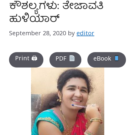
ಕೌಶಲ್ಯಗಳು: ತೇಜಾವತಿ
ಹುಳಿಯಾರ್
September 28, 2020
by
editor
Print 🖨
PDF
eBook