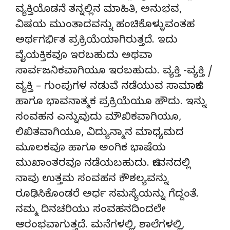
ವ್ಯಕ್ತಿಯೊಡನೆ ತನ್ನಲ್ಲಿನ ಮಾಹಿತಿ, ಅನುಭವ,
ವಿಷಯ ಮುಂತಾದವನ್ನು ಹಂಚಿಕೊಳ್ಳುವಂತಹ
ಅರ್ಥಗರ್ಭಿತ ಪ್ರಕ್ರಿಯೆಯಾಗಿರುತ್ತದೆ. ಇದು
ವೈಯಕ್ತಿಕವೂ ಇರಬಹುದು ಅಥವಾ
ಸಾರ್ವಜನಿಕವಾಗಿಯೂ ಇರಬಹುದು. ವ್ಯಕ್ತಿ -ವ್ಯಕ್ತಿ /
ವ್ಯಕ್ತಿ – ಗುಂಪುಗಳ ನಡುವೆ ನಡೆಯುವ ಸಾಮಾಜಿಕ
ಹಾಗೂ ಭಾವನಾತ್ಮಕ ಪ್ರಕ್ರಿಯೆಯೂ ಹೌದು. ಇನ್ನು
ಸಂವಹನ ಎನ್ನುವುದು ಮೌಖಿಕವಾಗಿಯೂ,
ಲಿಖಿತವಾಗಿಯೂ, ವಿದ್ಯುನ್ಮಾನ ಮಾಧ್ಯಮದ
ಮೂಲಕವೂ ಹಾಗೂ ಅಂಗಿಕ ಭಾಷೆಯ
ಮುಖಾಂತರವೂ ನಡೆಯಬಹುದು. ಜೀವನದಲ್ಲಿ
ನಾವು ಉತ್ತಮ ಸಂವಹನ ಕೌಶಲ್ಯವನ್ನು
ರೂಢಿಸಿಕೊಂಡರೆ ಅರ್ಧ ಸಮಸ್ಯೆಯನ್ನು ಗೆದ್ದಂತೆ.
ನಮ್ಮ ದಿನಚರಿಯು ಸಂವಹನದಿಂದಲೇ
ಆರಂಭವಾಗುತ್ತದೆ. ಮನೆಗಳಲ್ಲಿ, ಶಾಲೆಗಳಲ್ಲಿ,