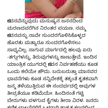
ಜೀವನವೆನ್ನುವುದು ಮನುಷ್ಯನ ಜನನದಿಂದ
ಮರಣದವರೆಗಿನ ನಿರಂತರ ಪಯಣ. ನಮ್ಮ
ಜೀವನವನ್ನು ನಾವೇ ಸುಂದರಗೊಳಿಸಿಕೊಳ್ಳದ
ಹೊರತು ಮತ್ಯಾರೂ ಸುಂದರಗೊಳಿಸಲು
ಸಾಧ್ಯವಿಲ್ಲ. ಸಾಗುವ ಮಾರ್ಗದಲ್ಲಿ ಹಲವು ಏರು
-ತಗ್ಗುಗಳನ್ನು, ತಿರುವುಗಳನ್ನು ಕಾಣುತ್ತೇವೆ. ಇಂದಿನ
ಯಾಂತ್ರಿಕ ಯುಗದಲ್ಲಿ ಜೀವನ ನಿರ್ವಹಣೆಯು ಕೂಡ
ಒಂದು ಕಲೆಯೇ ಹೌದು. ಬರುಬರುತ್ತಾ ಮಾನವರ
ಭಾವನೆಗಳು ಕೂಡ ಸನ್ನಿವೇಶಕ್ಕೆ ತಕ್ಕಂತೆ ಕೃತಕವಾಗಿ
ಜನ್ಮ ತಳೆಯುತ್ತಿರುವ ಈ ಸಂದರ್ಭದಲ್ಲಿ ಅವುಗಳ
ತೀವ್ರತೆಯೂ ಕಡಿಮೆಯೇ. ಹಿಂದಿನಂತೆ ಗಟ್ಟಿ
ಬೇರುಗಳು ಪಳಗುವ ಕೈಗಳು ತೀರಾ ವಿರಳ. ಜನರು