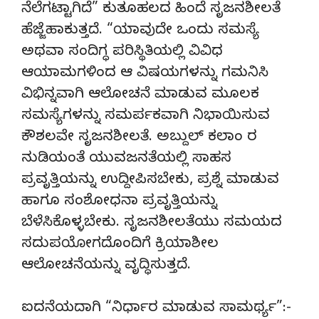
ನೆಲೆಗಟ್ಟಾಗಿದೆ” ಕುತೂಹಲದ ಹಿಂದೆ ಸೃಜನಶೀಲತೆ
ಹೆಜ್ಜೆಹಾಕುತ್ತದೆ. “ಯಾವುದೇ ಒಂದು ಸಮಸ್ಯೆ
ಅಥವಾ ಸಂದಿಗ್ಧ ಪರಿಸ್ಥಿತಿಯಲ್ಲಿ ವಿವಿಧ
ಆಯಾಮಗಳಿಂದ ಆ ವಿಷಯಗಳನ್ನು ಗಮನಿಸಿ
ವಿಭಿನ್ನವಾಗಿ ಆಲೋಚನೆ ಮಾಡುವ ಮೂಲಕ
ಸಮಸ್ಯೆಗಳನ್ನು ಸಮರ್ಪಕವಾಗಿ ನಿಭಾಯಿಸುವ
ಕೌಶಲವೇ ಸೃಜನಶೀಲತೆ. ಅಬ್ದುಲ್ ಕಲಾಂ ರ
ನುಡಿಯಂತೆ ಯುವಜನತೆಯಲ್ಲಿ ಸಾಹಸ
ಪ್ರವೃತ್ತಿಯನ್ನು ಉದ್ದೀಪಿಸಬೇಕು, ಪ್ರಶ್ನೆ ಮಾಡುವ
ಹಾಗೂ ಸಂಶೋಧನಾ ಪ್ರವೃತ್ತಿಯನ್ನು
ಬೆಳೆಸಿಕೊಳ್ಳಬೇಕು. ಸೃಜನಶೀಲತೆಯು ಸಮಯದ
ಸದುಪಯೋಗದೊಂದಿಗೆ ಕ್ರಿಯಾಶೀಲ
ಆಲೋಚನೆಯನ್ನು ವೃದ್ಧಿಸುತ್ತದೆ.
ಐದನೆಯದಾಗಿ “ನಿರ್ಧಾರ ಮಾಡುವ ಸಾಮರ್ಥ್ಯ”:-