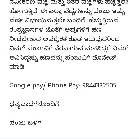
ನವೀಕರಣ ವೆಚ್ಚ ಮತ್ತು ಇತರ ವೆಚ್ಚಗಳು ಹೆಚ್ಚತ್ತಲೇ
ಹೋಗುತ್ತಿವೆ. ಈ ಎಲ್ಲಾ ವೆಚ್ಚಗಳನ್ನು ಪಂಜು ಇಷ್ಟು
ವರ್ಷ ನಿಭಾಯಿಸುತ್ತಲೇ ಬಂದಿದೆ. ಹೆಚ್ಚುತ್ತಿರುವ
ತಂತ್ರಜ್ಞಾನಗಳ ಜೊತೆಗೆ ಅವುಗಳಿಗೆ ಹಣ
ನೀಡಬೇಕಾದ ಅವಶ್ಯಕತೆ ಕೂಡ ಇರುವುದರಿಂದ
ನಿಮಗೆ ಪಂಜುವಿಗೆ ನೆರವಾಗುವ ಮನಸಿದ್ದರೆ ನಿಮಗೆ
ಅನಿಸಿದ್ದಷ್ಟು ಹಣವನ್ನು ಪಂಜುವಿಗೆ ಡೊನೇಟ್‌
ಮಾಡಿ.
Google pay/ Phone Pay: 9844332505
ಧನ್ಯವಾದಗಳೊಂದಿಗೆ
ಪಂಜು ಬಳಗ