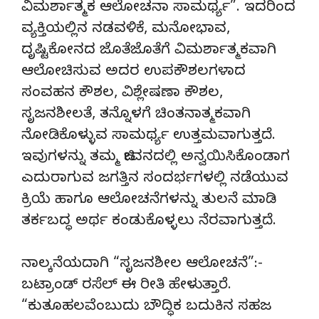
ವಿಮರ್ಶಾತ್ಮಕ ಆಲೋಚನಾ ಸಾಮರ್ಥ್ಯ”. ಇದರಿಂದ
ವ್ಯಕ್ತಿಯಲ್ಲಿನ ನಡವಳಿಕೆ, ಮನೋಭಾವ,
ದೃಷ್ಟಿಕೋನದ ಜೊತೆಜೊತೆಗೆ ವಿಮರ್ಶಾತ್ಮಕವಾಗಿ
ಆಲೋಚಿಸುವ ಅದರ ಉಪಕೌಶಲಗಳಾದ
ಸಂವಹನ ಕೌಶಲ, ವಿಶ್ಲೇಷಣಾ ಕೌಶಲ,
ಸೃಜನಶೀಲತೆ, ತನ್ನೊಳಗೆ ಚಿಂತನಾತ್ಮಕವಾಗಿ
ನೋಡಿಕೊಳ್ಳುವ ಸಾಮರ್ಥ್ಯ ಉತ್ತಮವಾಗುತ್ತದೆ.
ಇವುಗಳನ್ನು ತಮ್ಮ ಜೀವನದಲ್ಲಿ ಅನ್ವಯಿಸಿಕೊಂಡಾಗ
ಎದುರಾಗುವ ಜಗತ್ತಿನ ಸಂದರ್ಭಗಳಲ್ಲಿ ನಡೆಯುವ
ಕ್ರಿಯೆ ಹಾಗೂ ಆಲೋಚನೆಗಳನ್ನು ತುಲನೆ ಮಾಡಿ
ತರ್ಕಬದ್ಧ ಅರ್ಥ ಕಂಡುಕೊಳ್ಳಲು ನೆರವಾಗುತ್ತದೆ.
ನಾಲ್ಕನೆಯದಾಗಿ “ಸೃಜನಶೀಲ ಆಲೋಚನೆ”:-
ಬಟ್ರಾಂಡ್ ರಸೆಲ್ ಈ ರೀತಿ ಹೇಳುತ್ತಾರೆ.
“ಕುತೂಹಲವೆಂಬುದು ಬೌದ್ಧಿಕ ಬದುಕಿನ ಸಹಜ