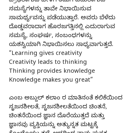
ಪ್ರೌಢರಾಗುವ ವೇಳೆಗೆ ತಮಗೆ ಎದುರಾಗುವ
ಸಮಸ್ಯೆಗಳನ್ನು ತಾವೇ ನಿಭಾಯಿಸುವ
ಸಾಮರ್ಥ್ಯವನ್ನು ಪಡೆಯುತ್ತಾರೆ. ಅವರು ಬೆಳೆದು
ದೊಡ್ಡವರಾದಾಗ ಹೊರಜಗತ್ತಿನಲ್ಲಿ ಎದುರಾಗುವ
ಸಮಸ್ಯೆ, ಸಂಘರ್ಷ, ಸಂಬಂಧಗಳನ್ನು
ಯಶಸ್ವಿಯಾಗಿ ನಿಭಾಯಿಸಲು ಸಾಧ್ಯವಾಗುತ್ತದೆ.
“Learning gives creativity
Creativity leads to thinking
Thinking provides knowledge
Knowledge makes you great”
ಎಂಬ ಅಬ್ದುಲ್ ಕಲಾಂ ರ ಮಾತಿನಂತೆ ಕಲಿಕೆಯಿಂದ
ಸೃಜನಶೀಲತೆ, ಸೃಜನಶೀಲತೆಯಿಂದ ಚಿಂತನೆ,
ಚಿಂತನೆಯಿಂದ ಜ್ಞಾನ ದೊರೆಯುತ್ತದೆ ಮತ್ತು
ಜ್ಞಾನವು ವ್ಯಕ್ತಿಯನ್ನು ಅತ್ಯುನ್ನತ ಮಟ್ಟಕ್ಕೆ