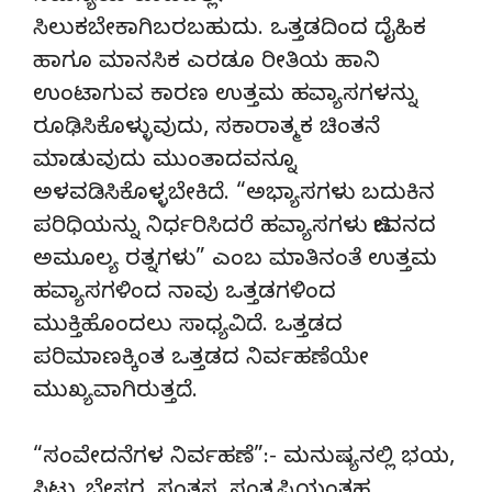
ಸಿಲುಕಬೇಕಾಗಿಬರಬಹುದು. ಒತ್ತಡದಿಂದ ದೈಹಿಕ
ಹಾಗೂ ಮಾನಸಿಕ ಎರಡೂ ರೀತಿಯ ಹಾನಿ
ಉಂಟಾಗುವ ಕಾರಣ ಉತ್ತಮ ಹವ್ಯಾಸಗಳನ್ನು
ರೂಢಿಸಿಕೊಳ್ಳುವುದು, ಸಕಾರಾತ್ಮಕ ಚಿಂತನೆ
ಮಾಡುವುದು ಮುಂತಾದವನ್ನೂ
ಅಳವಡಿಸಿಕೊಳ್ಳಬೇಕಿದೆ. “ಅಭ್ಯಾಸಗಳು ಬದುಕಿನ
ಪರಿಧಿಯನ್ನು ನಿರ್ಧರಿಸಿದರೆ ಹವ್ಯಾಸಗಳು ಜೀವನದ
ಅಮೂಲ್ಯ ರತ್ನಗಳು” ಎಂಬ ಮಾತಿನಂತೆ ಉತ್ತಮ
ಹವ್ಯಾಸಗಳಿಂದ ನಾವು ಒತ್ತಡಗಳಿಂದ
ಮುಕ್ತಿಹೊಂದಲು ಸಾಧ್ಯವಿದೆ. ಒತ್ತಡದ
ಪರಿಮಾಣಕ್ಕಿಂತ ಒತ್ತಡದ ನಿರ್ವಹಣೆಯೇ
ಮುಖ್ಯವಾಗಿರುತ್ತದೆ.
“ಸಂವೇದನೆಗಳ ನಿರ್ವಹಣೆ”:- ಮನುಷ್ಯನಲ್ಲಿ ಭಯ,