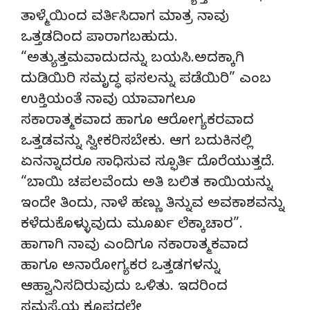
ತಾಳ್ಮೆಯಿಂದ ವರ್ತಿಸಿದಾಗ ಮಾತ್ರ ನಾವು
ಒತ್ತಡದಿಂದ ಪಾರಾಗಬಹುದು.
“ಅತ್ಯುತ್ತಮವಾದುದನ್ನು ಬಯಸಿ.ಅದಕ್ಕಾಗಿ
ದುಡಿಯಿರಿ ಸಮೃದ್ಧ ಫಸಲನ್ನು ಪಡೆಯಿರಿ” ಎಂಬ
ಉಕ್ತಿಯಂತೆ ನಾವು ಯಾವಾಗಲೂ
ಸಕಾರಾತ್ಮಕವಾದ ಹಾಗೂ ಆರೋಗ್ಯಕರವಾದ
ಒತ್ತಡವನ್ನು ಸ್ವೀಕರಿಸಬೇಕು. ಆಗ ಬದುಕಿನಲ್ಲಿ
ಏನನ್ನಾದರೂ ಸಾಧಿಸುವ ಸ್ಫೂರ್ತಿ ದೊರೆಯುತ್ತದೆ.
“ಬಾಯಿ ಚಪಲವೆಂದು ಅತಿ ಬಲಿತ ಕಾಯಿಯನ್ನು
ಇಂದೇ ತಿಂದು, ನಾಳೆ ಹಣ್ಣು ತಿನ್ನುವ ಅವಕಾಶವನ್ನು
ಕಳೆದುಕೊಳ್ಳುವುದು ಮೂರ್ಖ ಲೆಕ್ಕಾಚಾರ”.
ಹಾಗಾಗಿ ನಾವು ಎಂದಿಗೂ ನಕಾರಾತ್ಮಕವಾದ
ಹಾಗೂ ಅನಾರೋಗ್ಯಕರ ಒತ್ತಡಗಳನ್ನು
ಆಹ್ವಾನಿಸದಿರುವುದು ಒಳಿತು. ಇದರಿಂದ
ಸಮಸ್ಯೆಯ ಕೂಪದಲ್ಲೇ