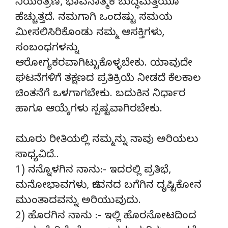
ನಿಯಂತ್ರಣ, ಭಾವನಾತ್ಮಕ ಬುದ್ಧಿಮತ್ತೆಯೂ
ಹೆಚ್ಚುತ್ತದೆ. ನಮಗಾಗಿ ಒಂದಷ್ಟು ಸಮಯ
ಮೀಸಲಿಸಿರಿಕೊಂಡು ನಮ್ಮ ಆಸಕ್ತಿಗಳು,
ಸಂಬಂಧಗಳನ್ನು
ಆರೋಗ್ಯಕರವಾಗಿಟ್ಟುಕೊಳ್ಳಬೇಕು. ಯಾವುದೇ
ಘಟನೆಗಳಿಗೆ ತಕ್ಷಣದ ಪ್ರತಿಕ್ರಿಯೆ ನೀಡದೆ ಕೆಲಕಾಲ
ಚಿಂತನೆಗೆ ಒಳಗಾಗಬೇಕು. ಬದುಕಿನ ನಿರ್ಧಾರ
ಹಾಗೂ ಆಯ್ಕೆಗಳು ಸ್ಪಷ್ಟವಾಗಿರಬೇಕು.
ಮೂರು ರೀತಿಯಲ್ಲಿ ನಮ್ಮನ್ನು ನಾವು ಅರಿಯಲು
ಸಾಧ್ಯವಿದೆ..
1) ನನ್ನೊಳಗಿನ ನಾನು:- ಇದರಲ್ಲಿ ಪ್ರತಿಭೆ,
ಮನೋಭಾವಗಳು, ಜೀವನದ ಬಗೆಗಿನ ದೃಷ್ಟಿಕೋನ
ಮುಂತಾದವನ್ನು ಅರಿಯುವುದು.
2) ಹೊರಗಿನ ನಾನು :- ಇಲ್ಲಿ ಹೊರನೋಟದಿಂದ