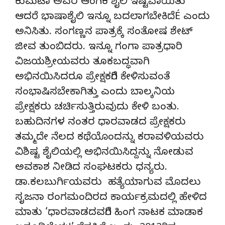
ಕುಮಟಾ ಅವರ ಆಂಗಿಕ ಶೈಲಿ ಇಷ್ಟವಾಯಿತು
ಆದರೆ ಭಾಷಾಶೈಲಿ ಇನ್ನೂ ಬದಲಾಗಬೇಕಿದೆÉ ಎಂದು
ಅನಿಸಿತು. ಸಂಗಣ್ಣನ ಪಾತ್ರಕ್ಕೆ ಸಂತೋಷ ಶೇಟ್
ಜೀವ ತುಂಬಿದರು. ಇನ್ನೂ ಗಂಗಾ ಪಾತ್ರಧಾರಿ
ವಿಜಯಶ್ರೀಯವರು ತೂಕಬದ್ಧವಾಗಿ
ಅಭಿನಯಿಸಿದರೂ ಪ್ರೇಕ್ಷಕರಿಗೆ ಕೇಳಿಸುವಂತೆ
ಸಂಭಾಷಿಸಬೇಕಾಗಿತ್ತು ಎಂದು ಬಾಲ್ಕನಿಯ
ಪ್ರೇಕ್ಷಕರು ಚರ್ಚಿಸುತ್ತಿರುವುದು ಕೇಳಿ ಬಂತು.
ಬಹುದಿನಗಳ ನಂತರ ಧಾರವಾಡದ ಪ್ರೇಕ್ಷಕರು
ತಮ್ಮದೇ ನೆಲದ ಕಥೆಯೊಂದನ್ನು ಕರಾವಳಿಯವರು
ವಿಶಿಷ್ಟ ಶೈಲಿಯಲ್ಲಿ ಅಭಿನಯಿಸಿದ್ದನ್ನು ನೋಡುವ
ಅವಕಾಶ ನೀಡಿದ ಸಂಘಟಕರು ಧನ್ಯರು.
ಡಾ.ಕಲಬುರ್ಗಿಯವರು ಹತ್ಯೆಯಾಗುವ ಮೊದಲು
ಸೃಜನಾ ರಂಗಮಂದಿರದ ಕಾರ್ಯಕ್ರಮದಲ್ಲಿ ಹೇಳಿದ
ಮಾತು ‘ಧಾರವಾಡದವರಿಗೆ ಹಿಂಗ ನಾಟಕ ಮಾಡಾಕ