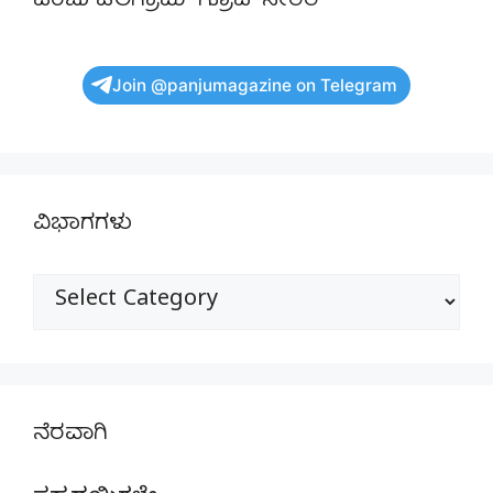
ಪಂಜು ಟೆಲಿಗ್ರಾಮ್ ಗ್ರೂಪ್ ಸೇರಿರಿ
Join @panjumagazine on Telegram
ವಿಭಾಗಗಳು
ವಿಭಾಗಗಳು
ನೆರವಾಗಿ