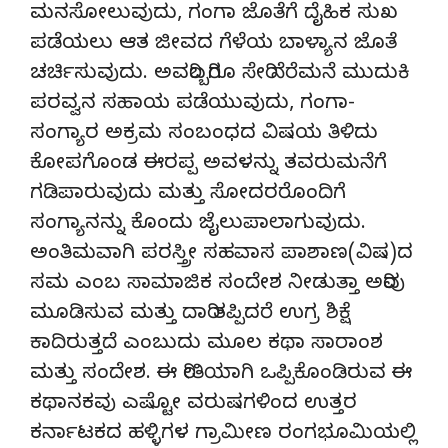
ಮನಸೋಲುವುದು, ಗಂಗಾ ಜೊತೆಗೆ ದೈಹಿಕ ಸುಖ
ಪಡೆಯಲು ಆತ ಜೀವದ ಗೆಳೆಯ ಬಾಳ್ಯಾನ ಜೊತೆ
ಚರ್ಚಿಸುವುದು. ಅವರಿಬ್ಬರಿಗೂ ಸೇರಿ ನೆರೆಮನೆ ಮುದುಕಿ
ಪರವ್ವನ ಸಹಾಯ ಪಡೆಯುವುದು, ಗಂಗಾ-
ಸಂಗ್ಯಾರ ಅಕ್ರಮ ಸಂಬಂಧದ ವಿಷಯ ತಿಳಿದು
ಕೋಪಗೊಂಡ ಈರಪ್ಪ ಅವಳನ್ನು ತವರುಮನೆಗೆ
ಗಡಿಪಾರುವುದು ಮತ್ತು ಸೋದರರೊಂದಿಗೆ
ಸಂಗ್ಯಾನನ್ನು ಕೊಂದು ಜೈಲುಪಾಲಾಗುವುದು.
ಅಂತಿಮವಾಗಿ ಪರಸ್ತ್ರೀ ಸಹವಾಸ ಪಾಶಾಣ(ವಿಷ)ದ
ಸಮ ಎಂಬ ಸಾಮಾಜಿಕ ಸಂದೇಶ ನೀಡುತ್ತಾ ಅರಿವು
ಮೂಡಿಸುವ ಮತ್ತು ದಾರಿ ತಪ್ಪಿದರೆ ಉಗ್ರ ಶಿಕ್ಷೆ
ಕಾದಿರುತ್ತದೆ ಎಂಬುದು ಮೂಲ ಕಥಾ ಸಾರಾಂಶ
ಮತ್ತು ಸಂದೇಶ. ಈ ರೀತಿಯಾಗಿ ಒಪ್ಪಿಕೊಂಡಿರುವ ಈ
ಕಥಾನಕವು ಎಷ್ಟೋ ವರುಷಗಳಿಂದ ಉತ್ತರ
ಕರ್ನಾಟಕದ ಹಳ್ಳಿಗಳ ಗ್ರಾಮೀಣ ರಂಗಭೂಮಿಯಲ್ಲಿ