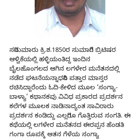
ಸರಿಸುಮಾರು ಕ್ರಿ.ಶ.1850ರ ಸುಮಾರಿಗೆ ಬ್ರಿಟಿಷರ
ಆಳ್ವಿಕೆಯಲ್ಲಿ ಹಳ್ಳಿಯಂತಿದ್ದ ಇಂದಿನ
ಬೈಲಹೊಂಗಲದ ಆಗಿನ ಲಗಳೇರ ಮನೆತನದಲ್ಲಿ
ನಡೆದ ಘಟನೆಯನ್ನಾಧರಿಸಿ ಪತ್ತಾರ ಮಾಸ್ತರ
ರಚಿಸಿದ್ದಾರೆಂದು ಓದಿ-ಕೇಳಿದ ಮೂಲ ‘ಸಂಗ್ಯಾ-
ಬಾಳ್ಯಾ’ ಕಥಾನಕವು ವಿವಿಧ ಪ್ರಕಾರದ ಪ್ರದರ್ಶನ
ಕಲೆಗಳ ಮೂಲಕ ನಾಡಿನಾದ್ಯಂತ ಸಾವಿರಾರು
ಪ್ರದರ್ಶನ ಕಂಡಿದ್ದು ಎಲ್ಲರಿಗೂ ಗೊತ್ತಿರುವ ಸಂಗತಿ. ಈ
ಕಥೆಯಲ್ಲಿ ಲಗಳೇರ ಮನೆತನದ ಈರಪ್ಪನ ಹೆಂಡತಿ
ಗಂಗಾ ರೂಪಕ್ಕೆ ಆತನ ಗೆಳೆಯ ಸಂಗ್ಯಾ