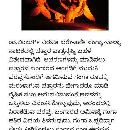
ಡಾ.ಕಲಬುರ್ಗಿ ವಿರಚಿತ ಖರೇ-ಖರೇ ಸಂಗ್ಯಾ-ಬಾಳ್ಯಾ
ನಾಟಕದಲ್ಲಿ ಪತ್ತಾರ ಪಾತ್ರಸೃಷ್ಟಿ ಬಹಳ
ವಿಶೇಷವಾಗಿದೆ. ಆಭರಣಗಳನ್ನು ಮಾಡಿಸಲು
ಪತ್ತಾರನ ಬಂಗಾರದ ಅಂಗಡಿಗೆ ಮುದುಕಿ
ಪರವ್ವಳೊಂದಿಗೆ ಆಗಮಿಸುವ ಗಂಗಾ ರೂಪಕ್ಕೆ
ಮರುಳಾಗುವ ಪತ್ತಾರನು ಹೇಗಾದರೂ ಮಾಡಿ
ದೈಹಿಕ ಸುಖ ಅನುಭವಿಸುವಂತೆ ಅವಳನ್ನು
ಒಪ್ಪಿಸಲು ವಿನಂತಿಸಿಕೊಳ್ಳುವುದು, ಆರಂಭದಲ್ಲಿ
ನಿರಾಕರಿಸುವ ಪರವ್ವ, ಬಂಗಾರದ ಆಮಿಷಕ್ಕೆ ಗಂಗಾ
ಹತ್ತಿರ ವಿಷಯ ತಿಳಸುವುದು. ಗಂಗಾ ಒಪ್ಪದಿದ್ದಾಗ