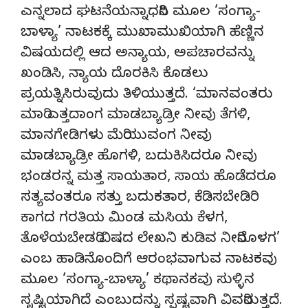
ಎನ್ನಲಾದ ಘಟನೆಯನ್ನಾಧರಿಸಿ ಮೂಲ ‘ಸಂಗ್ಯಾ-
ಬಾಳ್ಯಾ’ ನಾಟಕಕ್ಕೆ ಮುಖಾಮುಖಿಯಾಗಿ ಹೆಣ್ಣಿನ
ವಿಷಯದಲ್ಲಿ ಆದ ಅನ್ಯಾಯ, ಅಪಚಾರವನ್ನು
ಖಂಡಿಸಿ, ನ್ಯಾಯ ದೊರಕಿಸಿ ಕೊಡಲು
ಪ್ರಯತ್ನಿಸಿರುವುದು ತಿಳಿಯುತ್ತದೆ. ‘ಮಾನವಂತರು
ಮಾರಿ ಎತ್ತದಾಂಗ ಮಾಡಬ್ಯಾಡ್ರೀ ನೀವು ತೆಗಳಿ,
ಮಾನಗೇಡಿಗಳು ಮೆರಿಯುವಂಗ ನೀವು
ಮಾಡಬ್ಯಾಡ್ರೀ ಹೊಗಳಿ, ಬದುಕಿಸಿದರೂ ನೀವು
ಭಂಡರನ್ನ ಮತ್ತ ಸಾಯತಾರ, ಸಾಯ ಹೊಡೆದರೂ
ಸತ್ಯವಂತರೂ ಸತ್ತು ಬದುಕತಾರ, ಕೆಡಿಸಬೇಡಿರಿ
ಕಾಗದ ಗರತಿಯ ಮಿಂಡ ಮಸಿಯ ಕೆಳಗ,
ತೊಳೆಯಬೇಡರಿ ವಿಷದ ಲೇಖನಿ ಕುಡಿವ ನೀರಿನೊಳಗ’
ಎಂಬ ಹಾಡಿನೊಂದಿಗೆ ಆರಂಭವಾಗುವ ನಾಟಕವು
ಮೂಲ ‘ಸಂಗ್ಯಾ-ಬಾಳ್ಯಾ’ ಕಥಾನಕವು ಸುಳ್ಳಿನ
ಸೃಷ್ಟಿಯಾಗಿದೆ ಎಂಬುದನ್ನು ಸ್ಪಷ್ಟವಾಗಿ ವಿವರಿಸುತ್ತದೆ.