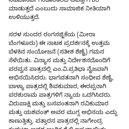
ಸಹವಾಸವೇ ಗಂಡಾಂತರದ ಆಪತ್ತಿಗೆ ಗುರಿ
ಮಾಡುತ್ತದೆ ಎಂಬುದು ಸಾಮಾಜಿಕ ನೀತಿಯಾಗಿ
ಉಳಿಯುತ್ತದೆ.
ಸರಳ ಸುಂದರ ರಂಗಸಜ್ಜಿಕೆಯ (ಮೀರಾ
ಬೆಂಗಳೂರು) ಈ ನಾಟಕ ಪ್ರದರ್ಶನಕ್ಕೆ ಉತ್ತಮ
ಬೆಳಕಿನ ಸಂಯೋಜನೆ (ಸತೀಶ ಶೆಣೈ) ಗಮನ
ಸೆಳೆಯಿತು. ವಿನ್ಯಾಸ ಮತ್ತು ನಿರ್ದೇಶನದೊಂದಿಗೆ
ಪರವ್ವನ ಪಾತ್ರದಲ್ಲಿ ಎಂ.ವಿ.ಪ್ರತಿಭಾ ನೈಜವಾಗಿ
ಅಭಿನಯಿಸಿದರು. ಭಾಗವತನಾಗಿ ಸಂಧೀಪ ಶೆಣೈ,
ಬಾಳ್ಯಾ ಪಾತ್ರದಲ್ಲಿ ಶಿವಕುಮಾರ, ಈರಪ್ಪನಾಗಿ
ಪರಶುರಾಮ ಪಾತ್ರಗಳಿಗೆ ನ್ಯಾಯ ಒದಗಿಸಿದರು.
ವಿರುಪಾಕ್ಷಿ ಮತ್ತು ಬಸವಂತನಾಗಿ ರವಿಕುಮಾರ
ಮತ್ತು ಯಶವಂತ್ ಅವರ ಮುಗ್ದ ಅಭಿನಯ ಎದ್ದು
ಕಾಣುತ್ತಿತ್ತು. ಪತ್ತಾರನ ಪಾತ್ರದಲ್ಲಿ ನಾಗೇಂದ್ರ