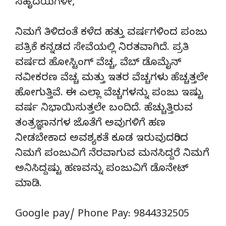
ಸಹೃದಯಿಗಳೇ,
ನಿಮಗೆ ತಿಳಿದಂತೆ ಕಳೆದ ಹತ್ತು ವರ್ಷಗಳಿಂದ ಪಂಜು
ಪತ್ರಿಕೆ ಕನ್ನಡದ ಸೇವೆಯಲ್ಲಿ ನಿರತವಾಗಿದೆ. ಪ್ರತಿ
ವರ್ಷದ ಹೋಸ್ಟಿಂಗ್‌ ವೆಚ್ಚ, ವೆಬ್‌ ಡೊಮೈನ್‌
ನವೀಕರಣ ವೆಚ್ಚ ಮತ್ತು ಇತರ ವೆಚ್ಚಗಳು ಹೆಚ್ಚತ್ತಲೇ
ಹೋಗುತ್ತಿವೆ. ಈ ಎಲ್ಲಾ ವೆಚ್ಚಗಳನ್ನು ಪಂಜು ಇಷ್ಟು
ವರ್ಷ ನಿಭಾಯಿಸುತ್ತಲೇ ಬಂದಿದೆ. ಹೆಚ್ಚುತ್ತಿರುವ
ತಂತ್ರಜ್ಞಾನಗಳ ಜೊತೆಗೆ ಅವುಗಳಿಗೆ ಹಣ
ನೀಡಬೇಕಾದ ಅವಶ್ಯಕತೆ ಕೂಡ ಇರುವುದರಿಂದ
ನಿಮಗೆ ಪಂಜುವಿಗೆ ನೆರವಾಗುವ ಮನಸಿದ್ದರೆ ನಿಮಗೆ
ಅನಿಸಿದ್ದಷ್ಟು ಹಣವನ್ನು ಪಂಜುವಿಗೆ ಡೊನೇಟ್‌
ಮಾಡಿ.
Google pay/ Phone Pay: 9844332505