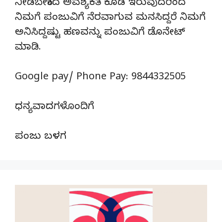
ನೀಡಬೇಕಾದ ಅವಶ್ಯಕತೆ ಕೂಡ ಇರುವುದರಿಂದ
ನಿಮಗೆ ಪಂಜುವಿಗೆ ನೆರವಾಗುವ ಮನಸಿದ್ದರೆ ನಿಮಗೆ
ಅನಿಸಿದ್ದಷ್ಟು ಹಣವನ್ನು ಪಂಜುವಿಗೆ ಡೊನೇಟ್‌
ಮಾಡಿ.
Google pay/ Phone Pay: 9844332505
ಧನ್ಯವಾದಗಳೊಂದಿಗೆ
ಪಂಜು ಬಳಗ