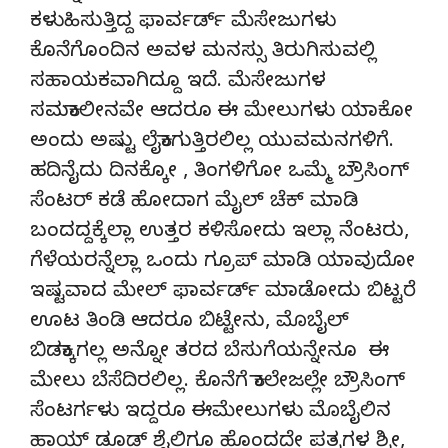
ಕಳುಹಿಸುತ್ತಿದ್ದ ಫಾರ್ವರ್ಡ್ ಮೆಸೇಜುಗಳು
ಕೊನೆಗೊಂದಿನ ಅವಳ ಮನಸ್ಸು ತಿರುಗಿಸುವಲ್ಲಿ
ಸಹಾಯಕವಾಗಿದ್ದೂ ಇದೆ. ಮೆಸೇಜುಗಳ
ಸಮಕಾಲೀನವೇ ಆದರೂ ಈ ಮೇಲುಗಳು ಯಾಕೋ
ಅಂದು ಅಷ್ಟು ಲೈಕಾಗುತ್ತಿರಲಿಲ್ಲ ಯುವಮನಗಳಿಗೆ.
ಹದಿನೈದು ದಿನಕ್ಕೋ , ತಿಂಗಳಿಗೋ ಒಮ್ಮೆ ಬ್ರೌಸಿಂಗ್
ಸೆಂಟರ್ ಕಡೆ ಹೋದಾಗ ಮೈಲ್ ಚೆಕ್ ಮಾಡಿ
ಬಂದದ್ದಕ್ಕೆಲ್ಲಾ ಉತ್ತರ ಕಳಿಸೋದು ಇಲ್ಲಾ ನೆಂಟರು,
ಗೆಳೆಯರನ್ನೆಲ್ಲಾ ಒಂದು ಗ್ರೂಪ್ ಮಾಡಿ ಯಾವುದೋ
ಇಷ್ಟವಾದ ಮೇಲ್ ಫಾರ್ವರ್ಡ್ ಮಾಡೋದು ಬಿಟ್ಟರೆ
ಊಟ ತಿಂಡಿ ಆದರೂ ಬಿಟ್ಟೇನು, ಮೊಬೈಲ್
ಬಿಡಕ್ಕಾಗಲ್ಲ ಅನ್ನೋ ತರದ ಬೆಸುಗೆಯನ್ನೇನೂ ಈ
ಮೇಲು ಬೆಸೆದಿರಲಿಲ್ಲ. ಕೊನೆಗೆ ಕಾಲೇಜಲ್ಲೇ ಬ್ರೌಸಿಂಗ್
ಸೆಂಟರ್ಗಳು ಇದ್ದರೂ ಈಮೇಲುಗಳು ಮೊಬೈಲಿನ
ಹಾಯ್ ಡೂಡ್ ಶೈಲಿಗೂ ಹೊಂದದೇ ಪತ್ರಗಳ ಶ್ರೀ,