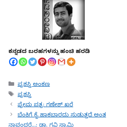
ಕನ್ನಡದ ಬರಹಗಳನ್ನು ಹಂಚಿ ಹರಡಿ
Categories
ಪ್ರಶಸ್ತಿ ಅಂಕಣ
Tags
ಪ್ರಶಸ್ತಿ
ಪ್ರೇಮ ಪತ್ರ: ಗಣೇಶ್ ಖರೆ
ಬೆಂಕಿಗೆ ಕೈ ಹಾಕಬಾರದು ಸುಡುತ್ತದೆ ಅಂತ
ನಾವಂದರೆ…: ಡಾ. ಗವಿ ಸ್ವಾಮಿ