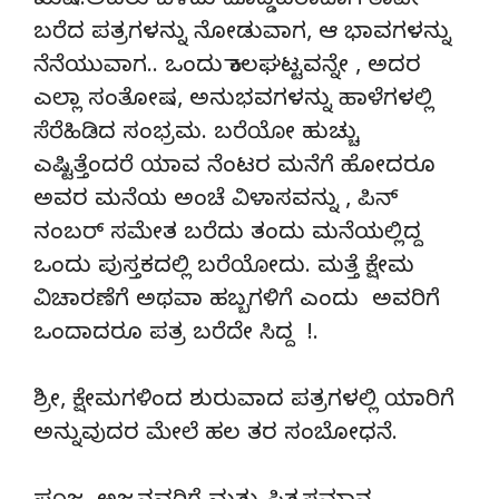
ಖುಷಿ.ಅವರು ಬೆಳೆದು ದೊಡ್ಡವರಾದಾಗ ತಾವೇ
ಬರೆದ ಪತ್ರಗಳನ್ನು ನೋಡುವಾಗ, ಆ ಭಾವಗಳನ್ನು
ನೆನೆಯುವಾಗ.. ಒಂದು ಕಾಲಘಟ್ಟವನ್ನೇ , ಅದರ
ಎಲ್ಲಾ ಸಂತೋಷ, ಅನುಭವಗಳನ್ನು ಹಾಳೆಗಳಲ್ಲಿ
ಸೆರೆಹಿಡಿದ ಸಂಭ್ರಮ. ಬರೆಯೋ ಹುಚ್ಚು
ಎಷ್ಟಿತ್ತೆಂದರೆ ಯಾವ ನೆಂಟರ ಮನೆಗೆ ಹೋದರೂ
ಅವರ ಮನೆಯ ಅಂಚೆ ವಿಳಾಸವನ್ನು , ಪಿನ್
ನಂಬರ್ ಸಮೇತ ಬರೆದು ತಂದು ಮನೆಯಲ್ಲಿದ್ದ
ಒಂದು ಪುಸ್ತಕದಲ್ಲಿ ಬರೆಯೋದು. ಮತ್ತೆ ಕ್ಷೇಮ
ವಿಚಾರಣೆಗೆ ಅಥವಾ ಹಬ್ಬಗಳಿಗೆ ಎಂದು ಅವರಿಗೆ
ಒಂದಾದರೂ ಪತ್ರ ಬರೆದೇ ಸಿದ್ದ !.
ಶ್ರೀ, ಕ್ಷೇಮಗಳಿಂದ ಶುರುವಾದ ಪತ್ರಗಳಲ್ಲಿ ಯಾರಿಗೆ
ಅನ್ನುವುದರ ಮೇಲೆ ಹಲ ತರ ಸಂಬೋಧನೆ.