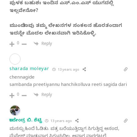
ಪುಳಕ ಬಹುಶಃ ಇಂದಿನ ಎಸ್.ಎಂ.ಎಸ್ ಯುಗದಲ್ಲಿ
ಇಲ್ಲವೇನೋ?
ಮುಂದೆ ತಾವು ತಮ್ಮ ಲೇಖನಗಳ ಸಂಕಲನ ಹೊರತಂದಾಗ
ಇದನ್ನೇ ಮೊದಲ ಲೇಖನವಾಗಿ ಇರಿಸಿಕೊಳ್ಳಿ.
0
Reply
sharada moleyar
13 years ago
chennagide
sambanda preetiyannu hanchikolluva reeti sagida dari
0
Reply
ರಾಜೇಂದ್ರ ಬಿ. ಶೆಟ್ಟಿ
13 years ago
ಮನಸ್ಸು ಹಿಂದೆ ಓಡಿತು. ಪತ್ರ ಬರೆಯುತ್ತಿದ್ದಾಗ ಸಿಗುತ್ತಿದ್ದ ಆನಂದ,
ಮೆಸೇಜ್ ಮಾಡುವಾಗ ಸಿಗುವುದಿಲ್ಲ. ಆವಾಗ ವಾರಗಟ್ಟಲೆ