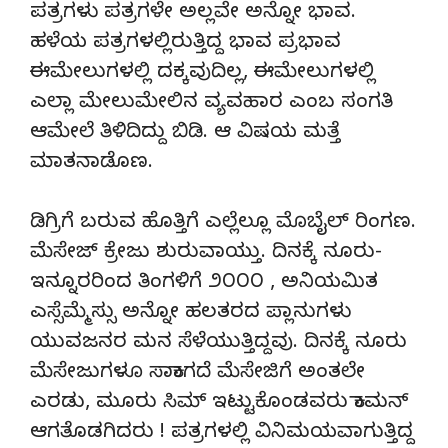
ಪತ್ರಗಳು ಪತ್ರಗಳೇ ಅಲ್ಲವೇ ಅನ್ನೋ ಭಾವ.
ಹಳೆಯ ಪತ್ರಗಳಲ್ಲಿರುತ್ತಿದ್ದ ಭಾವ ಪ್ರಭಾವ
ಈಮೇಲುಗಳಲ್ಲಿ ದಕ್ಕವುದಿಲ್ಲ, ಈಮೇಲುಗಳಲ್ಲಿ
ಎಲ್ಲಾ ಮೇಲುಮೇಲಿನ ವ್ಯವಹಾರ ಎಂಬ ಸಂಗತಿ
ಆಮೇಲೆ ತಿಳಿದಿದ್ದು ಬಿಡಿ. ಆ ವಿಷಯ ಮತ್ತೆ
ಮಾತನಾಡೊಣ.
ಡಿಗ್ರಿಗೆ ಬರುವ ಹೊತ್ತಿಗೆ ಎಲ್ಲೆಲ್ಲೂ ಮೊಬೈಲ್ ರಿಂಗಣ.
ಮೆಸೇಜ್ ಕ್ರೇಜು ಶುರುವಾಯ್ತು. ದಿನಕ್ಕೆ ನೂರು-
ಇನ್ನೂರರಿಂದ ತಿಂಗಳಿಗೆ ೨೦೦೦ , ಅನಿಯಮಿತ
ಎಸ್ಸೆಮ್ಮೆಸ್ಸು ಅನ್ನೋ ಹಲತರದ ಪ್ಲಾನುಗಳು
ಯುವಜನರ ಮನ ಸೆಳೆಯುತ್ತಿದ್ದವು. ದಿನಕ್ಕೆ ನೂರು
ಮೆಸೇಜುಗಳೂ ಸಾಕಾಗದೆ ಮೆಸೇಜಿಗೆ ಅಂತಲೇ
ಎರಡು, ಮೂರು ಸಿಮ್ ಇಟ್ಟುಕೊಂಡವರು ಕಾಮನ್
ಆಗತೊಡಗಿದರು ! ಪತ್ರಗಳಲ್ಲಿ ವಿನಿಮಯವಾಗುತ್ತಿದ್ದ