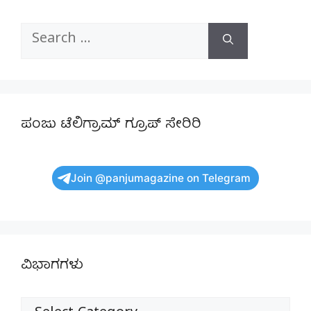
Search
for:
ಪಂಜು ಟೆಲಿಗ್ರಾಮ್ ಗ್ರೂಪ್ ಸೇರಿರಿ
Join @panjumagazine on Telegram
ವಿಭಾಗಗಳು
ವಿಭಾಗಗಳು