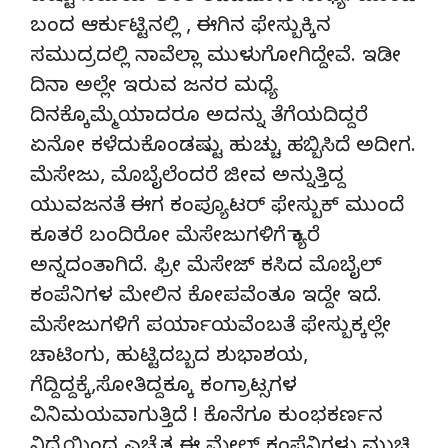
ಬಂದ ಆರ್ಕುಟ್ಟಿನಲ್ಲಿ , ಈಗಿನ ಫೇಸ್ಬುಕ್ಕಿನ
ಸಮುದ್ರದಲ್ಲಿ ನಾವೆಲ್ಲಾ ಮುಳುಗೋಗಿದ್ದೇವೆ. ಇಡೀ
ದಿನಾ ಅಲ್ಲೇ ಇರುವ ಜನರ ಮಧ್ಯೆ
ದಿನಕ್ಕೊಮ್ಮೆಯಾದರೂ ಅದನ್ನು ತೆಗೆಯದಿದ್ದರೆ
ಏನೋ ಕಳೆದುಕೊಂಡಷ್ಟು ಹುಚ್ಚು ಹಬ್ಬಿಸಿದೆ ಅದೀಗ.
ಮೆಸೇಜು, ಮೊಬೈಲೆಂದರೆ ಜೀವ ಅನ್ನುತ್ತಿದ್ದ
ಯುವಜನತೆ ಈಗ ಕಂಪ್ಯೂಟರ್ ಫೇಸ್ಬುಕ್ ಮುಂದೆ
ಕೂತರೆ ಬಂದಿರೋ ಮೆಸೇಜುಗಳಿಗೆ ಕ್ಯಾರೆ
ಅನ್ನದಂತಾಗಿದೆ. ಫ್ರೀ ಮೆಸೇಜ್ ಕಸಿದ ಮೊಬೈಲ್
ಕಂಪೆನಿಗಳ ಮೇಲಿನ ಕೋಪವೆಂತೂ ಇದ್ದೇ ಇದೆ.
ಮೆಸೇಜುಗಳಿಗೆ ಪರ್ಯಾಯವೆಂಬತೆ ಫೇಸ್ಬುಕ್ಕಲ್ಲೇ
ಚಾಟಿಂಗು, ಹುಟ್ಟಿದಬ್ಬದ ಶುಭಾಶಯ,
ಗೆದ್ದಿದ್ದಕ್ಕೆ,ಸೋತಿದ್ದಕ್ಕೂ ಕಂಗ್ರಾಟ್ಸಗಳ
ವಿನಿಮಯವಾಗುತ್ತಿದೆ ! ಕೊನೆಗೂ ಕುಂಭಕರ್ಣನ