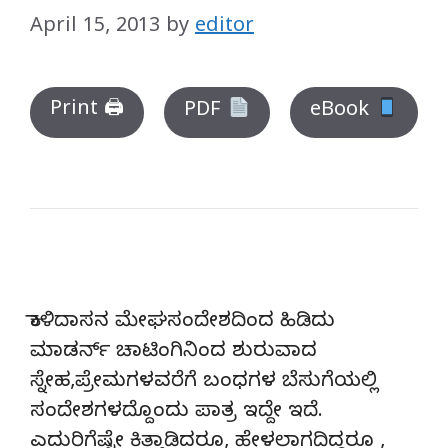
April 15, 2013
by
editor
Print 🖨
PDF
eBook
ಕಾಳಿದಾಸನ ಮೇಘಸಂದೇಶದಿಂದ ಹಿಡಿದು
ಮಾಡರ್ನ್ ಚಾಟಿಂಗಿನಿಂದ ಶುರುವಾದ
ಸ್ನೇಹ,ಪ್ರೇಮಗಳವರೆಗೆ ಬಂಧಗಳ ಬೆಸುಗೆಯಲ್ಲಿ
ಸಂದೇಶಗಳದ್ದೊಂದು ಪಾತ್ರ ಇದ್ದೇ ಇದೆ.
ಎದುರಿಗೆಷ್ಟೇ ಕಿತ್ತಾಡಿದರೂ, ಹೇಳಲಾಗದಿದ್ದರೂ ,