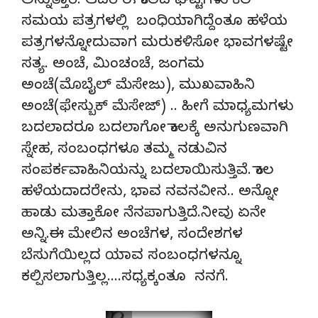
ಅನ್ನುತ್ತಾರೆ. ಆದರೆ ಈ ಕಾಲದ ಘಟ್ಟಗಳು ಕೆಲ
ಸಮಯ ಪತ್ರಗಳಲ್ಲಿ ಬಂಧಿಯಾಗಿದ್ದೆಂತೂ ಹಳೆಯ
ಪತ್ರಗಳನ್ನೋದುವಾಗ ಮರುಕಳಿಸೋ ಭಾವಗಳಷ್ಟೇ
ಸತ್ಯ. ಅಂಚೆ, ಮಿಂಚಂಚೆ, ಜಂಗಮ
ಅಂಚೆ(ಮೊಬೈಲ್ ಮೆಸೇಜು), ಮುಖವಾಹಿನಿ
ಅಂಚೆ(ಫೇಸ್ಬುಕ್ ಮೆಸೇಜ್) .. ಹೀಗೆ ಮಾಧ್ಯಮಗಳು
ಬದಲಾದರೂ ಬದಲಾಗೋ ಕಾಲಕ್ಕೆ ಅನುಗುಣವಾಗಿ
ಸ್ನೇಹ, ಸಂಬಂಧಗಳೂ ತಮ್ಮ ನಡುವಿನ
ಸಂಪರ್ಕವಾಹಿನಿಯನ್ನು ಬದಲಾಯಿಸುತ್ತಿವೆ. ಕಾಲ
ಹಳೆಯದಾದರೇನು, ಭಾವ ನವನವೀನ.. ಅನ್ನೋ
ಹಾಡು ಮತ್ತಾಕೋ ನೆನಪಾಗುತ್ತಿದೆ.ನೀವು ಏನೇ
ಅನ್ನಿ.ಈ ಮೇಲಿನ ಅಂಚೆಗಳ, ಸಂದೇಶಗಳ
ಬೆಸುಗೆಯಿಲ್ಲದ ಯಾವ ಸಂಬಂಧಗಳನ್ನೂ
ಕಲ್ಪಿಸಲಾಗುತ್ತಿಲ್ಲ….ಸಧ್ಯಕ್ಕಂತೂ ನನಗೆ.