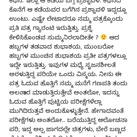
ಕಥನ. ಇಲ್ಲಾ ಆ ಕಡೆಯ ಬಗ್ಗೆ ಪ್ರಶ್ನಾವಳಿ. ಕಥನದ
ಕೊನೆಗೆ ಆ ಕಡೆಯವರ ಬಗೆಗಿನ ಪ್ರಶ್ನಾವಳಿ ಇದ್ದದ್ದೂ
ಉಂಟು. ಎಷ್ಟೇ ಲೇಟಾದರೂ ನಮ್ಮ ಪತ್ರಕ್ಕೊಂದು
ಪ್ರತಿ ಪತ್ರ ಗ್ಯಾರಂಟಿ ಇರುತ್ತಿತ್ತು. ಪ್ರಶ್ನೆ
ಕೇಳಿಸಿಕೊಂಡವ ಸುಮ್ಮನಿರಲಾದೀತೇ ?
ಆದ
ಹಬ್ಬಗಳ ತಡವಾದ ಶುಭಾಶಯ, ಮುಂಬರೋ
ಹಬ್ಬಗಳ ಮುಂಚಿನ ಶುಭಾಶಯ ಪ್ರತೀ ಪತ್ರಗಳಲ್ಲೂ
ಇದ್ದೇ ಇರುತ್ತಿತ್ತು. ಇವುಗಳ ಮಧ್ಯೆ ಸೃಜನಶೀಲತೆ
ಅರಳುತ್ತಿದ್ದ ಪರಿಯೇ ಒಂದು ವಿಸ್ಮಯ. ನೀನು ಈ
ಪತ್ರ ಓದುವ ಹೊತ್ತಿಗೆ ನಮ್ಮ ಮನೆಗೆ ಗಣಪತಿ ತಂದು
ಅಲಂಕಾರ ಮಾಡುತ್ತಿರುತ್ತೇವೆ ಅಂತಲೋ, ಇದನ್ನು
ಓದುವ ಹೊತ್ತಿಗೆ ಪುಟ್ಟಿಯ ಪರೀಕ್ಷೆಗಳೆಲ್ಲಾ
ಮುಗಿದಿರುತ್ತವೆ ಅಂದುಕೊಳ್ಳುತ್ತೇನೆ. ಹೇಗಾದವಂತೆ
ಪರೀಕ್ಷೆಗಳು ಅಂತಲೋ.. ಬರೆಯುತ್ತಿದ್ದ ಆಲೋಚನಾ
ಪರಿ, ಇದ್ದ ಅಲ್ಪ ಜಾಗದಲ್ಲೇ ಚಿತ್ರಗಳು, ಬೇರೆ ಬಣ್ಣದ