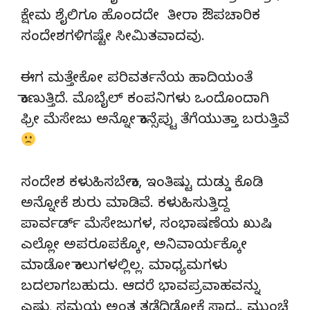
ಕ್ಷೇಮ ಶೈಲಿಗೂ ಹೊಂದದೇ ತೀರಾ ಔಪಚಾರಿಕ
ಸಂದೇಶಗಳಿಗಷ್ಟೇ ಸೀಮಿತವಾದವು.
ಈಗ ಮತ್ತೇಕೋ ಪರಿವರ್ತನೆಯ ಹಾದಿಯಂತೆ
ಕಾಣುತ್ತಿದೆ. ಮೊಬೈಲ್ ಕಂಪನಿಗಳು ಒಂದೊಂದಾಗಿ
ಫ್ರೀ ಮೆಸೇಜು ಅನ್ನೋ ಕಾನ್ಸೆಪ್ಟು ತೆಗೆಯುತ್ತಾ ಬರುತ್ತಿವೆ
ಸಂದೇಶ ಕಳುಹಿಸಬೇಕಾ, ಇಂತಿಷ್ಟು ದುಡ್ಡು ಕೊಡಿ
ಅನ್ನೋಕೆ ಶುರು ಮಾಡಿವೆ. ಕಳುಹಿಸುತ್ತಿದ್ದ
ಪಾರ್ವರ್ಡ್ ಮೆಸೇಜುಗಳ, ಸಂಭಾಷಣೆಯ ಖುಷಿ
ಎಲ್ಲೋ ಅಪರೂಪಕ್ಕೋ, ಅನಿವಾರ್ಯಕ್ಕೋ
ಮಾಡೋ ಕಾಲುಗಳಲ್ಲಿಲ್ಲ. ಮಾಧ್ಯಮಗಳು
ಬದಲಾಗಬಹುದು. ಆದರೆ ಭಾವಪ್ರವಾಹವನ್ನು
ಎಷ್ಟು ಸಮಯ ಅಂತ ತಡೆದಿಡೋಕೆ ಸಾಧ್ಯ. ಮುಂಚೆ