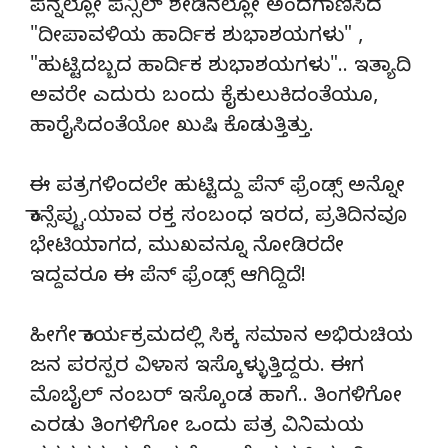
ಪೆನ್ನಲ್ಲೋ ಪೆನ್ಸಿಲ್ ಶೇಡಿನಲ್ಲೋ ಅಂದಗಾಣಿಸಿದ
"ದೀಪಾವಳಿಯ ಹಾರ್ದಿಕ ಶುಭಾಶಯಗಳು" ,
"ಹುಟ್ಟಿದಬ್ಬದ ಹಾರ್ದಿಕ ಶುಭಾಶಯಗಳು".. ಇತ್ಯಾದಿ
ಅವರೇ ಎದುರು ಬಂದು ಕೈಕುಲುಕಿದಂತೆಯೂ,
ಹಾರೈಸಿದಂತೆಯೋ ಖುಷಿ ಕೊಡುತ್ತಿತ್ತು.
ಈ ಪತ್ರಗಳಿಂದಲೇ ಹುಟ್ಟಿದ್ದು ಪೆನ್ ಫ್ರೆಂಡ್ಸ್ ಅನ್ನೋ
ಕಾನ್ಸೆಪ್ಟು.ಯಾವ ರಕ್ತ ಸಂಬಂಧ ಇರದ, ಪ್ರತಿದಿನವೂ
ಭೇಟಿಯಾಗದ, ಮುಖವನ್ನೂ ನೋಡಿರದೇ
ಇದ್ದವರೂ ಈ ಪೆನ್ ಫ್ರೆಂಡ್ಸ್ ಆಗಿದ್ದಿದೆ!
ಹೀಗೇ ಕಾರ್ಯಕ್ರಮದಲ್ಲಿ ಸಿಕ್ಕ ಸಮಾನ ಅಭಿರುಚಿಯ
ಜನ ಪರಸ್ಪರ ವಿಳಾಸ ಇಸ್ಕೊಳ್ಳುತ್ತಿದ್ದರು. ಈಗ
ಮೊಬೈಲ್ ನಂಬರ್ ಇಸ್ಕೊಂಡ ಹಾಗೆ.. ತಿಂಗಳಿಗೋ
ಎರಡು ತಿಂಗಳಿಗೋ ಒಂದು ಪತ್ರ ವಿನಿಮಯ