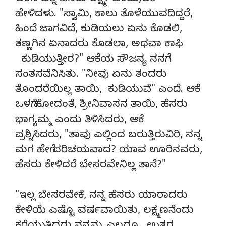
ಹೇಳಿದಳು. "ಸ್ವಾಮಿ, ಕಾಲು ತೊಳೆಯುವದಿದ್ದರೆ,
ಹಿಂದೆ ಜಾಗವಿದೆ, ಕುಡಿಯಲು ಏನು ಕೊಡಲಿ,
ತಣ್ಣಗಿನ ಏನಾದರು ಕೊಡಲಾ, ಅಥವಾ ಕಾಫಿ
ಕುಡಿಯುತ್ತೀರ?" ಆಕೆಯ ಸೌಜನ್ಯ ನನಗೆ
ಸಂತಸವೆನಿಸಿತು. "ನೀವು ಏನು ತಂದರು
ತೊಂದರೆಯಿಲ್ಲ ತಾಯಿ, ಕುಡಿಯುವೆ" ಎಂದೆ. ಆಕೆ
ಒಳಗೆ ಹೋದಂತೆ, ಶ್ರೀನಿವಾಸನ ತಾಯಿ, ಹೆಸರು
ಭಾಗ್ಯಮ್ಮ ಎಂದು ತಿಳಿಸಿದರು, ಆಕೆ
ಪ್ರಶ್ನಿಸಿದರು, "ತಾವು ಎಲ್ಲಿಂದ ಬರುತ್ತಿರುವಿರಿ, ನನ್ನ
ಮಗ ಹೇಗೆ ಪರಿಚಯವಾದ? ಯಾವ ಊರಿನವರು,
ಹೆಸರು ಕೇಳಿದರೆ ಬೇಸರವೇನಿಲ್ಲ ತಾನೆ?"
"ಇಲ್ಲ ಬೇಸರವೇಕೆ, ನನ್ನ ಹೆಸರು ಯಾರಾದರು
ಕೇಳಿಯೆ ಎಷ್ಟೊ ವರ್ಷವಾಯಿತು, ಲಕ್ಷ್ಮಣನೆಂದು