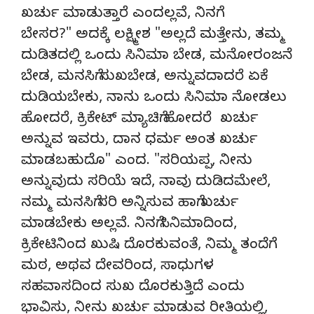
ಖರ್ಚು ಮಾಡುತ್ತಾರೆ ಎಂದಲ್ಲವೆ, ನಿನಗೆ
ಬೇಸರ?" ಅದಕ್ಕೆ ಲಕ್ಷ್ಮೀಶ "ಅಲ್ಲದೆ ಮತ್ತೇನು, ತಮ್ಮ
ದುಡಿತದಲ್ಲಿ ಒಂದು ಸಿನಿಮಾ ಬೇಡ, ಮನೋರಂಜನೆ
ಬೇಡ, ಮನಸಿಗೆ ಸುಖಬೇಡ, ಅನ್ನುವದಾದರೆ ಏಕೆ
ದುಡಿಯಬೇಕು, ನಾನು ಒಂದು ಸಿನಿಮಾ ನೋಡಲು
ಹೋದರೆ, ಕ್ರಿಕೇಟ್ ಮ್ಯಾಚಿಗೆ ಹೋದರೆ ಖರ್ಚು
ಅನ್ನುವ ಇವರು, ದಾನ ಧರ್ಮ ಅಂತ ಖರ್ಚು
ಮಾಡಬಹುದೊ" ಎಂದ. "ಸರಿಯಪ್ಪ, ನೀನು
ಅನ್ನುವುದು ಸರಿಯೆ ಇದೆ, ನಾವು ದುಡಿದಮೇಲೆ,
ನಮ್ಮ ಮನಸಿಗೆ ಸರಿ ಅನ್ನಿಸುವ ಹಾಗೆ ಖರ್ಚು
ಮಾಡಬೇಕು ಅಲ್ಲವೆ. ನಿನಗೆ ಸಿನಿಮಾದಿಂದ,
ಕ್ರಿಕೇಟಿನಿಂದ ಖುಷಿ ದೊರಕುವಂತೆ, ನಿಮ್ಮ ತಂದೆಗೆ
ಮಠ, ಅಥವ ದೇವರಿಂದ, ಸಾಧುಗಳ
ಸಹವಾಸದಿಂದ ಸುಖ ದೊರಕುತ್ತಿದೆ ಎಂದು
ಭಾವಿಸು, ನೀನು ಖರ್ಚು ಮಾಡುವ ರೀತಿಯಲ್ಲಿ,