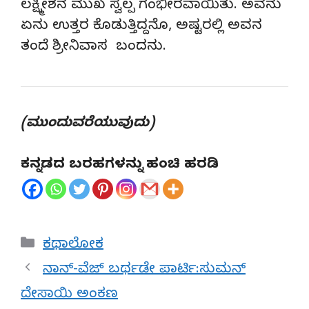
ಲಕ್ಷ್ಮೀಶನ ಮುಖ ಸ್ವಲ್ಪ ಗಂಭೀರವಾಯಿತು. ಅವನು
ಏನು ಉತ್ತರ ಕೊಡುತ್ತಿದ್ದನೊ, ಅಷ್ಟರಲ್ಲಿ ಅವನ
ತಂದೆ ಶ್ರೀನಿವಾಸ ಬಂದನು.
(ಮುಂದುವರೆಯುವುದು)
ಕನ್ನಡದ ಬರಹಗಳನ್ನು ಹಂಚಿ ಹರಡಿ
Categories
ಕಥಾಲೋಕ
ನಾನ್-ವೆಜ್ ಬರ್ಥಡೇ ಪಾರ್ಟಿ:ಸುಮನ್
ದೇಸಾಯಿ ಅಂಕಣ