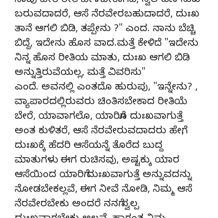
ನಾವು ಬೇರೆ ರೀತಿ ಹೇಳಬೇಕಾಗಿದೆ, ಸ್ವಲ ಹಣ ಸುಖ
ಬರುವದಾದರೆ, ಆಸೆ ನೆರವೇರಬಹುದಾದರೆ, ದುಃಖ
ತಾನೆ ಆಗಲಿ ಬಿಡಿ, ತಪ್ಪೇನು ?" ಎಂದ. ನಾನು ಬೆಚ್ಚಿ
ಬಿದ್ದೆ, ಇದೇನು ಹೊಸ ವಾದ.ಮತ್ತೆ ಕೇಳಿದೆ "ಇದೇನು
ನಿನ್ನ ಹೊಸ ರೀತಿಯ ಮಾತು, ದುಃಖ ಆಗಲಿ ಬಿಡಿ
ಅನ್ನುತ್ತಿರುವೆಯಲ್ಲ, ಮತ್ತೆ ವಿವರಿಸು"
ಎಂದೆ. ಅವನಲ್ಲಿ ಎಂತದೊ ಹುರುಪು, "ಇನ್ನೇನು? ,
ವ್ಯಾಪಾರದಲ್ಲಿರುವರು ಚಿಂತಿಸಬೇಕಾದ ರೀತಿಯೆ
ಬೇರೆ, ಯಾವಾಗಲೊ, ಯಾರಿಗೊ ದುಃಖವಾಗುತ್ತೆ
ಅಂತ ಕುಳಿತರೆ, ಆಸೆ ನೆರವೇರುವದಾದರು ಹೇಗೆ,
ದುಃಖಕ್ಕೆ ಹೆದರಿ ಆಸೆಯನ್ನೆ ತೊರೆದ ಬುದ್ದ
ಮಾತುಗಳು ಈಗ ರುಚಿಸವು, ಅಷ್ಟಕ್ಕು ಯಾರ
ಆಸೆಯಿಂದ ಯಾರಿಗೆ ದುಃಖವಾಗುತ್ತೆ ಅನ್ನುವದನ್ನು
ನೋಡಬೇಕಲ್ಲವೆ, ಈಗ ನೀವೆ ನೋಡಿ, ನಿಮ್ಮ ಆಸೆ
ನೆರವೇರಬೇಕು ಅಂದರೆ ನನಗೆ ಸ್ವಲ್ಪ