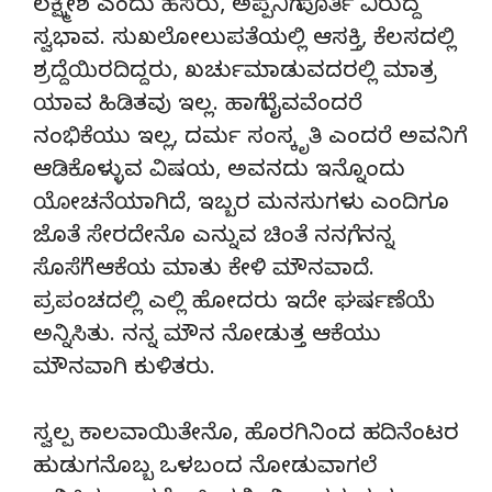
ಲಕ್ಷ್ಮೀಶ ಎಂದು ಹೆಸರು, ಅಪ್ಪನಿಗೆ ಪೂರ್ತಿ ವಿರುದ್ದ
ಸ್ವಭಾವ. ಸುಖಲೋಲುಪತೆಯಲ್ಲಿ ಆಸಕ್ತಿ, ಕೆಲಸದಲ್ಲಿ
ಶ್ರದ್ದೆಯಿರದಿದ್ದರು, ಖರ್ಚುಮಾಡುವದರಲ್ಲಿ ಮಾತ್ರ
ಯಾವ ಹಿಡಿತವು ಇಲ್ಲ. ಹಾಗೆ ದೈವವೆಂದರೆ
ನಂಭಿಕೆಯು ಇಲ್ಲ, ದರ್ಮ ಸಂಸ್ಕೃತಿ ಎಂದರೆ ಅವನಿಗೆ
ಆಡಿಕೊಳ್ಳುವ ವಿಷಯ, ಅವನದು ಇನ್ನೊಂದು
ಯೋಚನೆಯಾಗಿದೆ, ಇಬ್ಬರ ಮನಸುಗಳು ಎಂದಿಗೂ
ಜೊತೆ ಸೇರದೇನೊ ಎನ್ನುವ ಚಿಂತೆ ನನಗೆ, ನನ್ನ
ಸೊಸೆಗೆ" ಆಕೆಯ ಮಾತು ಕೇಳಿ ಮೌನವಾದೆ.
ಪ್ರಪಂಚದಲ್ಲಿ ಎಲ್ಲಿ ಹೋದರು ಇದೇ ಘರ್ಷಣೆಯೆ
ಅನ್ನಿಸಿತು. ನನ್ನ ಮೌನ ನೋಡುತ್ತ ಆಕೆಯು
ಮೌನವಾಗಿ ಕುಳಿತರು.
ಸ್ವಲ್ಪ ಕಾಲವಾಯಿತೇನೊ, ಹೊರಗಿನಿಂದ ಹದಿನೆಂಟರ
ಹುಡುಗನೊಬ್ಬ ಒಳಬಂದ ನೋಡುವಾಗಲೆ