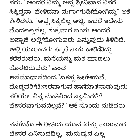
ನಗು. "ಅಂದರೆ ನಿಮ್ಮ ಅಪ್ಪ ಶ್ರೀನಿವಾಸ ನಿನಗೆ
ಸಿಕ್ಕಿದ್ದನಾ, ಹೇಳಿದನಾ ದುರ್ಗಾಗುಡಿಗೆ ಹೋಗಿದ್ದು" ಆಕೆ
ಕೇಳಿದಳು. "ಅಪ್ಪ ಸಿಕ್ಕಲಿಲ್ಲ ಅಜ್ಜಿ. ಆದರೆ ಇದೇನು
ಮೊದಲಲ್ಲವಲ್ಲ, ಶುಕ್ರವಾರ ಬಂತು ಅಂದರೆ
ಅಪ್ಪಾಜಿ ಅಲ್ಲಿಗೆ ಹೋಗುವರು ಎನ್ನುವುದು ತಿಳಿದಿದೆ,
ಅಲ್ಲಿ ಯಾರಾದರು ಸಿಕ್ಕರೆ ಸಾಕು ಕಾಲಿಗೆ ಬಿದ್ದು
ಕರೆತರುವರು, ಮನೆಯನ್ನು ಮಠ ಮಾಡಲು
ಹೊರಟಿರುವರು" ಎಂದ
ಅಸಮಾಧಾನದಿಂದ."ಏಕಪ್ಪ ಹೀಗೆ ಆಡುವೆ,
ದೊಡ್ಡವರಿಗೆ ಬೇಸರವಾಗುವ ಹಾಗೆ ಮಾತನಾಡುವುದು
ಸರಿಯೇ, ನಿನ್ನ ಮಾತಿನಿಂದ ಸ್ವಾಮಿಗಳಿಗೆ
ಬೇಸರವಾಗುವದಿಲ್ಲವೆ?" ಆಕೆ ನೊಂದು ನುಡಿದರು.
ನನಗೆ ಏಕೊ ಈ ರೀತಿಯ ಯುವಕರನ್ನು ಕಾಣುವಾಗ
ಬೇಸರ ಎನಿಸುವದಿಲ್ಲ, ಮನುಷ್ಯನ ಎಲ್ಲ