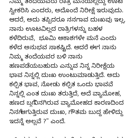
ನಿಮ್ಮ ತಂದೆಯವರು ರಾತ್ರಿ ಮನೆಯಲ್ಲಿದ್ದು ಊಟ
ಸ್ವೀಕರಿಸಿ ಎಂದರು, ಅದೊಂದೆ ನಿರೀಕ್ಷೆ ಇರುವುದು.
ಆದರೆ, ಅದು ತಪ್ಪಿದರೂ ನನಗಾವ ದುಃಖವು ಇಲ್ಲ,
ನಾನು ಊಟವಿಲ್ಲದ ರಾತ್ರಿಗಳನ್ನು ಬಹಳ
ಕಳೆದಿರುವೆ, ಭೂಮಿ ಆಕಾಶಗಳೇ ಮನೆ ಎಂದು
ಕಳೆದ ಅನುಭವ ಸಾಕಷ್ಟಿದೆ. ಆದರೆ ಈಗ ನಾನು
ನಿಮ್ಮ ತಂದೆಯವರ ಬಳಿ ನಾನು
ಹಣಪಡೆಯಬಹುದು ಎನ್ನುವ ನಿನ್ನ ನಿರೀಕ್ಷೆಯ
ಭಾವ ನಿನ್ನಲ್ಲಿ ದುಃಖ ಉಂಟುಮಾಡುತ್ತಿದೆ. ಅದು
ಕಲ್ಪಿತ ಭಾವ, ನೋಡು ಕಲ್ಪಿತ ಒಂದು ಭಾವವೆ
ನಿನ್ನಲ್ಲಿ ಎಂತ ದುಃಖ ತರುತ್ತಿದೆ, ಅದೆ ವ್ಯಾಮೋಹ,
ಹಣದ ಬಗ್ಗೆ ನಿನಗಿರುವ ವ್ಯಾಮೋಹದ ಕಾರಣದಿಂದ
ನಿನಗೆ ಆಗುತ್ತಿರುವ ದುಃಖ, ಗೌತಮ ಬುದ್ದ ಹೇಳಿದ್ದು
ಇದನ್ನೆ ಅಲ್ಲವೆ ?" ಎಂದೆ.