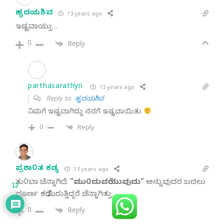
ಹೃದಯಶಿವ
13 years ago
ಇಷ್ಟವಾಯ್ತು…
0
Reply
parthasarathyn
13 years ago
Reply to
ಹೃದಯಶಿವ
ನಿಮಗೆ ಇಷ್ಟವಾಗಿದ್ದು ನನಗೆ ಇಷ್ಟವಾಯಿತು
0
Reply
ಪ್ರಶಾ೦ತ ಕಡ್ಯ
13 years ago
ತು೦ಬಾ ಚೆನ್ನಾಗಿದೆ.
"ಮು೦ದುವರೆಯುವುದು"
ಅನ್ನುವುದರ ಬದಲು
12
ಪೂರ್ಣ ಕಥೆಯಿರುತ್ತಿದ್ದರೆ ಚೆನ್ನಾಗಿತ್ತು.
0
Reply