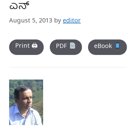
ಎನ್
August 5, 2013
by
editor
Print 🖨
PDF
eBook