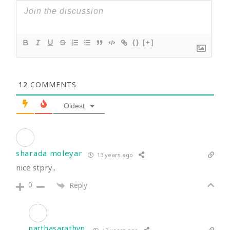
{}
[+]
12
COMMENTS
Oldest
sharada moleyar
13 years ago
nice stpry..
0
Reply