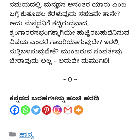
ಸಮಯದಲ್ಲಿ, ಮನ್ಮಥನ ಅನಂತರ ಯಾರು ಎಂಬ
ಬಗ್ಗೆ ಕುತೂಹಲ ಕೆರಳುವುದು ಸಹಜವೇ ತಾನೇ?
ಅದು ಮನ್ಮಥನಿಗೆ ತದ್ವಿರುದ್ಧವಾದ,
ಶೃಂಗಾರರಸಭಂಗಕ್ಕಾಗಿಯೇ ಹುಟ್ಟಿರಬಹುದೆನಿಸುವ
ವಿಷಯ ಎಂದರೆ ಗಾಬರಿಯಾಗುವುದೇ? ಇರಲಿ,
ಸುತ್ತಿಬಳಸುವುದೇಕೆ? ಮುಂಬರುವ ಸಂವರ್ತವು
ಬೇರಾವುದು ಅಲ್ಲ – ಅದುವೇ ದುರ್ಮುಖಿ!!
~ ೦ ~
ಕನ್ನಡದ ಬರಹಗಳನ್ನು ಹಂಚಿ ಹರಡಿ
Categories
ಹಾಸ್ಯ