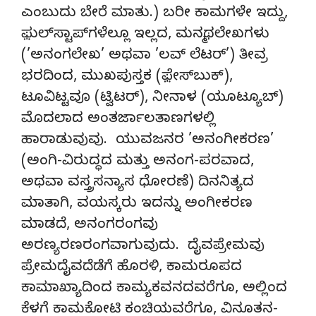
ಎಂಬುದು ಬೇರೆ ಮಾತು.) ಬರೀ ಕಾಮಗಳೇ ಇದ್ದು,
ಫ಼ುಲ್‌ಸ್ಟಾಪ್‌ಗಳೆಲ್ಲೂ ಇಲ್ಲದ, ಮನ್ಮಥಲೇಖಗಳು
(’ಅನಂಗಲೇಖ’ ಅಥವಾ ’ಲವ್ ಲೆಟರ್’) ತೀವ್ರ
ಭರದಿಂದ, ಮುಖಪುಸ್ತಕ (ಫ಼ೇಸ್‌ಬುಕ್),
ಟೂವಿಟ್ಟವೂ (ಟ್ವಿಟರ್), ನೀನಾಳ (ಯೂಟ್ಯೂಬ್)
ಮೊದಲಾದ ಅಂತರ್ಜಾಲತಾಣಗಳಲ್ಲಿ
ಹಾರಾಡುವುವು. ಯುವಜನರ ’ಅನಂಗೀಕರಣ’
(ಅಂಗಿ-ವಿರುದ್ಧದ ಮತ್ತು ಅನಂಗ-ಪರವಾದ,
ಅಥವಾ ವಸ್ತ್ರಸನ್ಯಾಸ ಧೋರಣೆ) ದಿನನಿತ್ಯದ
ಮಾತಾಗಿ, ವಯಸ್ಕರು ಇದನ್ನು ಅಂಗೀಕರಣ
ಮಾಡದೆ, ಅನಂಗರಂಗವು
ಅರಣ್ಯರಣರಂಗವಾಗುವುದು. ದೈವಪ್ರೇಮವು
ಪ್ರೇಮದೈವದೆಡೆಗೆ ಹೊರಳಿ, ಕಾಮರೂಪದ
ಕಾಮಾಖ್ಯಾದಿಂದ ಕಾಮ್ಯಕವನದವರೆಗೂ, ಅಲ್ಲಿಂದ
ಕೆಳಗೆ ಕಾಮಕೋಟಿ ಕಂಚಿಯವರೆಗೂ, ವಿನೂತನ-