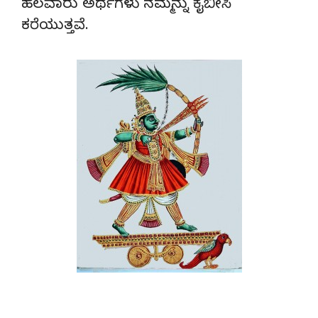
ಹಲವಾರು ಅರ್ಥಗಳು ನಮ್ಮನ್ನು ಕೈಬೀಸಿ
ಕರೆಯುತ್ತವೆ.