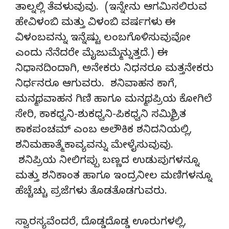
ತಾಲ್ನಲ್ಲಿ ತೆವಳುವುವು. (ಇನ್ನೇನು ಆಗಮಿಸಲಿರುವ
ಹೇವಿಳಂಬಿ ಮತ್ತು ವಿಳಂಬಿ ವರ್ಷಗಳು ಈ
ವಿಳಂಬವನ್ನು ಇನ್ನೆಷ್ಟು ಲಂಬಗೊಳಿಸುವುವೋ
ಎಂದು ನೆನೆದರೇ ಮೈಜುಮ್ಮೆನ್ನುತ್ತದೆ.) ಈ
ನಿಧಾನದಿಂದಾಗಿ, ಅನೇಕರು ನಿಧನರೂ ಮತ್ತನೇಕರು
ನಿರ್ಧನರೂ ಆಗುವರು. ಶನಿವಾಹನ ಕಾಗೆ,
ಮನ್ಮಥವಾಹನ ಗಿಣಿ ಹಾಗೂ ಮನ್ಮಥಪ್ರಿಯ ಕೋಗಿಲೆ
ಸೇರಿ, ಕಾಕಧ್ವನಿ-ಶುಕಧ್ವನಿ-ಪಿಕಧ್ವನಿ ಸಮ್ಮಿಶ್ರಿತ
ಕಾಕಪಂಚಮ್ ಎಂಬ ಅಲೌಕಿಕ ಶನಿದನಿಯಲ್ಲಿ,
ಶನಿಮಹಾತ್ಮೆ ಕಾವ್ಯವನ್ನು ಮೇಳೈಸುವುವು.
ಶನಿಪ್ರಿಯ ನೀಲಿಗಪ್ಪು ಬಣ್ಣದ ಉಡುಪುಗಳನ್ನೂ
ಮತ್ತು ಶನಿಕಾಂತ ಹಾಗೂ ಇಂದ್ರನೀಲ ಮಣಿಗಳನ್ನೂ
ಹೆಚ್ಚೆಚ್ಚು ಪ್ರಜೆಗಳು ತೊಡತೊಡಗುವರು.
ಸ್ವಾರಸ್ಯವೆಂದರೆ, ದೊಡ್ಡದೊಡ್ಡ ಊರುಗಳಲ್ಲಿ,