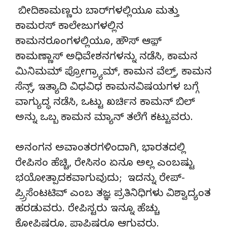
ಬೀದಿಕಾಮಣ್ಣರು ಬಾರ್‌ಗಳಲ್ಲಿಯೂ ಮತ್ತು
ಕಾಮರಸ್ ಕಾಲೇಜುಗಳಲ್ಲಿನ
ಕಾಮನರೂಂಗಳಲ್ಲಿಯೂ, ಹೌಸ್ ಆಫ಼್
ಕಾಮಣ್ಣಾಸ್ ಅಧಿವೇಶನಗಳನ್ನು ನಡೆಸಿ, ಕಾಮನ
ಮಿನಿಮಮ್ ಪ್ರೋಗ್ರ್ಯಾಮ್, ಕಾಮನ ವೆಲ್ತ್, ಕಾಮನ
ಸೆನ್ಸ್, ಇತ್ಯಾದಿ ವಿಧವಿಧ ಕಾಮನವಿಷಯಗಳ ಬಗ್ಗೆ
ವಾಗ್ಯುದ್ಧ ನಡೆಸಿ, ಒಟ್ಟು ಖರ್ಚಿನ ಕಾಮನ್ ಬಿಲ್
ಅನ್ನು ಒಬ್ಬ ಕಾಮನ ಮ್ಯಾನ್ ತಲೆಗೆ ಕಟ್ಟುವರು.
ಅನಂಗನ ಅವಾಂತರಗಳಿಂದಾಗಿ, ಭಾರತದಲ್ಲಿ
ರೇಪಿಸಂ ಹೆಚ್ಚಿ, ರೇಸಿಸಂ ಏನೂ ಅಲ್ಲ ಎಂಬಷ್ಟು
ಭಯೋತ್ಪಾದಕವಾಗುವುದು; ಇದನ್ನು ರೇಪ್-
ಪ್ರ್ರಿಸೆಂಟಟಿವ್ ಎಂಬ ತಜ್ಞ ಪ್ರತಿನಿಧಿಗಳು ವಿಶ್ವಾದ್ಯಂತ
ಹರಡುವರು. ರೇಪಿಸ್ಟರು ಇನ್ನೂ ಹೆಚ್ಚು
ಕೋಪಿಷ್ಠರೂ, ಪಾಪಿಷ್ಠರೂ ಆಗುವರು.