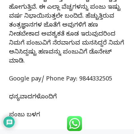
ಹೋಗುತ್ತಿವೆ. ಈ ಎಲ್ಲಾ ವೆಚ್ಚಗಳನ್ನು ಪಂಜು ಇಷ್ಟು
ವರ್ಷ ನಿಭಾಯಿಸುತ್ತಲೇ ಬಂದಿದೆ. ಹೆಚ್ಚುತ್ತಿರುವ
ತಂತ್ರಜ್ಞಾನಗಳ ಜೊತೆಗೆ ಅವುಗಳಿಗೆ ಹಣ
ನೀಡಬೇಕಾದ ಅವಶ್ಯಕತೆ ಕೂಡ ಇರುವುದರಿಂದ
ನಿಮಗೆ ಪಂಜುವಿಗೆ ನೆರವಾಗುವ ಮನಸಿದ್ದರೆ ನಿಮಗೆ
ಅನಿಸಿದ್ದಷ್ಟು ಹಣವನ್ನು ಪಂಜುವಿಗೆ ಡೊನೇಟ್‌
ಮಾಡಿ.
Google pay/ Phone Pay: 9844332505
ಧನ್ಯವಾದಗಳೊಂದಿಗೆ
ಪಂಜು ಬಳಗ