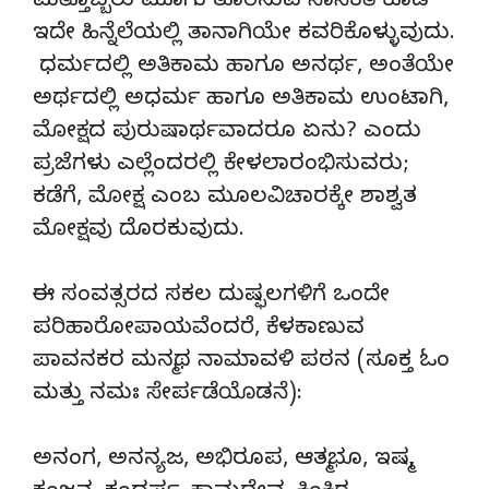
ಮತ್ತೊಬ್ಬರು ಮೂಗು ತೂರಿಸುವ ನಾಸಿಕತೆ ಕೂಡ
ಇದೇ ಹಿನ್ನೆಲೆಯಲ್ಲಿ ತಾನಾಗಿಯೇ ಕವರಿಕೊಳ್ಳುವುದು.
ಧರ್ಮದಲ್ಲಿ ಅತಿಕಾಮ ಹಾಗೂ ಅನರ್ಥ, ಅಂತೆಯೇ
ಅರ್ಥದಲ್ಲಿ ಅಧರ್ಮ ಹಾಗೂ ಅತಿಕಾಮ ಉಂಟಾಗಿ,
ಮೋಕ್ಷದ ಪುರುಷಾರ್ಥವಾದರೂ ಏನು? ಎಂದು
ಪ್ರಜೆಗಳು ಎಲ್ಲೆಂದರಲ್ಲಿ ಕೇಳಲಾರಂಭಿಸುವರು;
ಕಡೆಗೆ, ಮೋಕ್ಷ ಎಂಬ ಮೂಲವಿಚಾರಕ್ಕೇ ಶಾಶ್ವತ
ಮೋಕ್ಷವು ದೊರಕುವುದು.
ಈ ಸಂವತ್ಸರದ ಸಕಲ ದುಷ್ಫಲಗಳಿಗೆ ಒಂದೇ
ಪರಿಹಾರೋಪಾಯವೆಂದರೆ, ಕೆಳಕಾಣುವ
ಪಾವನಕರ ಮನ್ಮಥ ನಾಮಾವಳಿ ಪಠನ (ಸೂಕ್ತ ಓಂ
ಮತ್ತು ನಮಃ ಸೇರ್ಪಡೆಯೊಡನೆ):
ಅನಂಗ, ಅನನ್ಯಜ, ಅಭಿರೂಪ, ಆತ್ಮಭೂ, ಇಷ್ಮ,