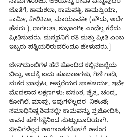
ನಾಮಗಳುಂಟು. ಆಕೆಯನ್ನು ರೇವಾ ಎನ್ನುವುದರ
ಜೊತೆಗೆ, ಕಾಮಕಲಾ, ಕಾಮಪತ್ನಿ, ಕಾಮಪ್ರಿಯಾ,
ಕಾಮೀ, ಕೇಲಿಕಿಲಾ, ಮಾಯಾವತೀ (ಹೌದು, ಅದೇ
ಹೆಸರು!), ರಾಗಲತಾ, ಶುಭಾಂಗೀ ಎಂದೆಲ್ಲ ಕರೆದು
ಪ್ರೀತಿಸುವರು. ಮನ್ಮಥನಿಗೆ ರತಿ ಮತ್ತು ಪ್ರೀತಿ ಎಂಬ
ಇಬ್ಬರು ಪತ್ನಿಯರಿರುವರೆಂದೂ ಹೇಳುವರು.]
ಜೇನ್‌ದುಂಬಿಗಳ ಹೆದೆ ಹೊಂದಿದ ಕಬ್ಬಿನಜಲ್ಲೆಯ
ಬಿಲ್ಲು, ಅದಕ್ಕೆ ಐದು ಹೂಬಾಣಗಳು, ಗಿಣಿ ಗಾಡಿ,
ಮಕರ ಬಾವುಟ, ಅಪ್ಸರೆಯರ ಸಾಹಚರ್ಯ, ಇವೇ
ಮೊದಲಾದ ಲಕ್ಷಣಗಳು; ವಸಂತ, ಚೈತ್ರ, ಚಂದ್ರ,
ಕೋಗಿಲೆ, ಮಾವು, ಇವುಗಳೆಲ್ಲದರ ನಿಕಟತೆ;
ಸಮಾಧಿನಿಷ್ಠ ಶಿವನಲ್ಲೇ ಕಾಮವನ್ನು ಪ್ರಚೋದಿಸಿ,
ಅವನ ಹಣೆಗಣ್ಣಿನಿಂದ ಸುಟ್ಟುಬೂದಿಯಾಗಿ,
ಜೀವಿಗಳೆಲ್ಲರ ಅಂಗಾಂಶಗಳೊಳಗೆ ಅನಂಗ