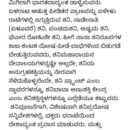
ಮಿಗಿಲಾಗಿ ಭಾರತದಾದ್ಯಂತ ಡಾಳೈಸುವನು.
ಏಳರಾಟ ಆಡುತ್ತ ಪೀಡಿತರ ಪ್ರಾಣವನ್ನು ಏಳೇಳು
ರಾಟೆಗಳಲ್ಲಿ ಜಗ್ಗುತ್ತಿರುವ ಶನಿ, ಸಾಡೇಸಾತಿ
(ಏಳೂವರೆ) ಶನಿ, ಪಂಚಮಶನಿ, ಅಷ್ಟಮ ಶನಿ,
ಘೋರ ರೋಹಿಣೀ ಶನಿ, ಹೀಗೆ ನಾನಾ ಶನಿರೂಪಗಳ
ಕಾಟ-ಕಂಟಕ-ದೋಷ-ಪೀಡೆ-ಬಾಧೆಗಳಿಂದ ಬಿಡುಗಡೆ
ಬೇಡುತ್ತಿರುವವರು, ಶನಿಮಹಾರಾಯನ
ದೇವಾಲಯಗಳನ್ನಷ್ಟೇ ಅಲ್ಲದೇ, ಶನಿಯ
ಅನುಗ್ರಹಶಕ್ತಿಯನ್ನು ನೇರವಾಗಿ
ಸೆಳೆದುಕೊಳ್ಳಲೆಂದೇ, ಶನಿ ಪ್ಲ್ಯಾಂಟ್ ಎಂಬ
ಸ್ಥಾವರಗಳನ್ನೂ, ಶನಿಬಾಬಾ ಅಣುಶಕ್ತಿ ಕೇಂದ್ರ
ಎಂಬ ಶನಿಶಕ್ತಿಸ್ಥಳಗಳನ್ನೂ ಎಲ್ಲೆಡೆಯೂ ಕಟ್ಟುವರು.
ಶನಿಪೂಜನೆಗಾಗಿ, ವಿಶೇಷವಾಗಿ ಶನಿಪ್ರದೋಷ
ಸನ್ನಿವೇಶಗಳಲ್ಲಿ, ಭಕ್ತರು ಭರಾಟೆಯಿಂದ
ದೇಶಾದ್ಯಂತ ಪ್ರವಾಸ ಮಾಡುವರು, ಮತ್ತು