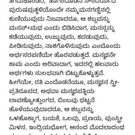
ತೆಗೆದುಕೊಂಡರೆ, ಹಾಗೆಂದೊಡನೆ ಸೌಂದರ್ಯದ
ಪುರುಷಪುತ್ಥಳಿಯೊಂದೇ ನಮ್ಮ ಮನಗಣ್ಣಿನಲ್ಲಿ
ಕುಣಿಯುವುದು ನಿಜವಾದರೂ, ಆ ಶಬ್ದವನ್ನು
ಮನಸ್+ಮಥ ಎಂದು ಬಿಡಿಸಿದಾಗ, ಮನಸ್ಸನ್ನು
ಕಡೆಯುವುದು, ಉಜ್ಜುವುದು, ಕದಡುವುದು,
ಪೀಡಿಸುವುದು, ನಾಶಗೊಳಿಸುವುದು ಎಂಬೊಂದು
ಅರ್ಥಸರಪಣಿಯೇ ಹೊರಪಡುತ್ತದೆ. ಮನ್ಮಥನೇ
ಕಾಮ ಎಂದು ಅರಿವಾದಾಗ, ಇದರಲ್ಲಿ ಹಲವಾರು
ಅರ್ಥಗಳು ಸುಲಭವಾಗಿ ಬಿಟ್ಟುಕೊಳ್ಳುತ್ತವೆ.
ಹೀಗೆಯೇ, ರತಿ ಎಂದೊಡನೆಯೂ, ಮನ್ಮಥನ ಸ್ತ್ರೀ-
ಪ್ರತಿರೂಪದ, ಅಥವಾ ಮನ್ಮಥಪತ್ನಿಯ
ಲಾವಣ್ಯೋತ್ತುಂಗದ, ಬಿಂಬವು ಥಟ್ಟನೆ
ಹೊಳೆಯುವುದಾದರೂ, ಆ ಶಬ್ದವನ್ನು
ಒಳಹೊಕ್ಕಾಗ, ಬಯಕೆ, ಒಲವು, ಪ್ರಣಯ, ಪುಂಸ್ತ್ರೀ
ಮಿಳನ, ಇಂದ್ರಿಯಭೋಗ, ಆನಂದ ಮೊದಲಾದಂಥ