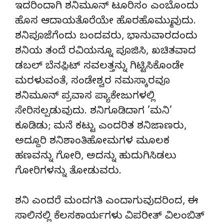
ಇದರಿಂದಾಗಿ ಶನಿಮೂನ್ ಟೂರಿಸಂ ಎಂಬೊಂದು
ಹೊಸ ಆದಾಯತೊರೆಯೇ ಹೊರಹೊಮ್ಮುವುದು.
ಶನಿಪೂಜೆಗೆಂದು ಬಂದವರು, ಭಾನುವಾರದಂದು
ಶನಿಯ ತಂದೆ ರವಿಯನ್ನೂ ಪೂಜಿಸಿ, ಖಚಿತವಾದ
ಡಬಲ್ ಬೆನಫ಼ಿಟ್ ಸವಲತ್ತನ್ನು ಗಿಟ್ಟಿಸಿಕೊಂಡೇ
ಮರಳುವಂತೆ, ಸಂಡೇಶ್ವರ ನಮಸ್ಕಾರವೂ
ಶನಿಮೂನ್ ಪ್ರವಾಸ ಪ್ಯಾಕೇಜುಗಳಲ್ಲಿ
ಸೇರಿಸಲ್ಪಡುವುದು. ಶನಿಗೂಡಿದಾಗ ’ಮನಿ’
ಕೂಡಿಡು; ಮನೆ ಕಟ್ಟು ಎಂದರಿತ ಶನಿಜಾಣರು,
ಅದ್ದೂರಿ ಶನಿಶಾಂತಿಹೋಮಗಳ ಮೂಲಕ
ಹಣವನ್ನು ಗೋರಿ, ಅದನ್ನು ಹುದುಗಿಸಿಡಲು
ಗೋರಿಗಳನ್ನು ತೋಡುವರು.
ಶನಿ ಎಂದರೆ ಮಂದಗತಿ ಎಂದಾಗುವುದರಿಂದ, ಈ
ಸಾಲಿನಲ್ಲಿ ಕೆಲಸಕಾರ್ಯಗಳು ವಿಪರೀತ್ ವಿಲಂಬಿತ್