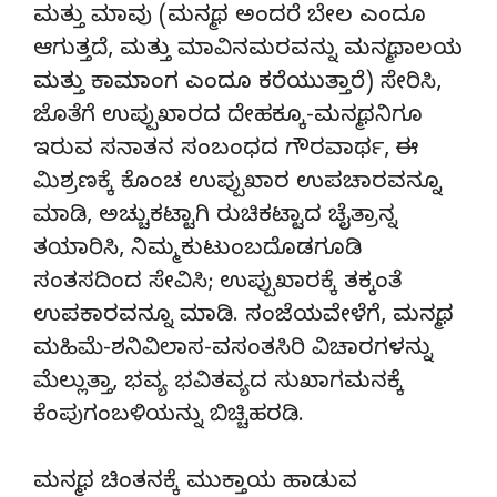
ಮತ್ತು ಮಾವು (ಮನ್ಮಥ ಅಂದರೆ ಬೇಲ ಎಂದೂ
ಆಗುತ್ತದೆ, ಮತ್ತು ಮಾವಿನಮರವನ್ನು ಮನ್ಮಥಾಲಯ
ಮತ್ತು ಕಾಮಾಂಗ ಎಂದೂ ಕರೆಯುತ್ತಾರೆ) ಸೇರಿಸಿ,
ಜೊತೆಗೆ ಉಪ್ಪುಖಾರದ ದೇಹಕ್ಕೂ-ಮನ್ಮಥನಿಗೂ
ಇರುವ ಸನಾತನ ಸಂಬಂಧದ ಗೌರವಾರ್ಥ, ಈ
ಮಿಶ್ರಣಕ್ಕೆ ಕೊಂಚ ಉಪ್ಪುಖಾರ ಉಪಚಾರವನ್ನೂ
ಮಾಡಿ, ಅಚ್ಚುಕಟ್ಟಾಗಿ ರುಚಿಕಟ್ಟಾದ ಚೈತ್ರಾನ್ನ
ತಯಾರಿಸಿ, ನಿಮ್ಮ ಕುಟುಂಬದೊಡಗೂಡಿ
ಸಂತಸದಿಂದ ಸೇವಿಸಿ; ಉಪ್ಪುಖಾರಕ್ಕೆ ತಕ್ಕಂತೆ
ಉಪಕಾರವನ್ನೂ ಮಾಡಿ. ಸಂಜೆಯವೇಳೆಗೆ, ಮನ್ಮಥ
ಮಹಿಮೆ-ಶನಿವಿಲಾಸ-ವಸಂತಸಿರಿ ವಿಚಾರಗಳನ್ನು
ಮೆಲ್ಲುತ್ತಾ, ಭವ್ಯ ಭವಿತವ್ಯದ ಸುಖಾಗಮನಕ್ಕೆ
ಕೆಂಪುಗಂಬಳಿಯನ್ನು ಬಿಚ್ಚಿಹರಡಿ.
ಮನ್ಮಥ ಚಿಂತನಕ್ಕೆ ಮುಕ್ತಾಯ ಹಾಡುವ