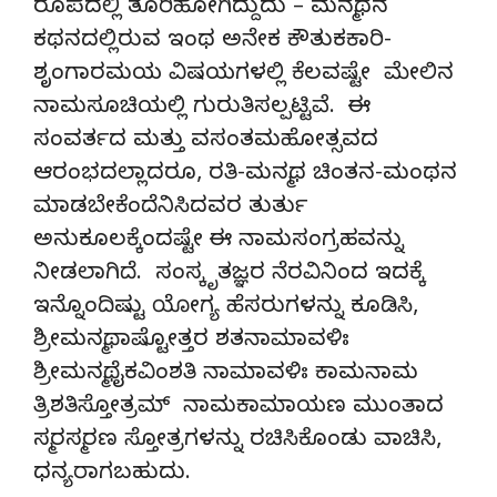
ರೂಪದಲ್ಲಿ ತೂರಿಹೋಗಿದ್ದುದು – ಮನ್ಮಥನ
ಕಥನದಲ್ಲಿರುವ ಇಂಥ ಅನೇಕ ಕೌತುಕಕಾರಿ-
ಶೃಂಗಾರಮಯ ವಿಷಯಗಳಲ್ಲಿ ಕೆಲವಷ್ಟೇ ಮೇಲಿನ
ನಾಮಸೂಚಿಯಲ್ಲಿ ಗುರುತಿಸಲ್ಪಟ್ಟಿವೆ. ಈ
ಸಂವರ್ತದ ಮತ್ತು ವಸಂತಮಹೋತ್ಸವದ
ಆರಂಭದಲ್ಲಾದರೂ, ರತಿ-ಮನ್ಮಥ ಚಿಂತನ-ಮಂಥನ
ಮಾಡಬೇಕೆಂದೆನಿಸಿದವರ ತುರ್ತು
ಅನುಕೂಲಕ್ಕೆಂದಷ್ಟೇ ಈ ನಾಮಸಂಗ್ರಹವನ್ನು
ನೀಡಲಾಗಿದೆ. ಸಂಸ್ಕೃತಜ್ಞರ ನೆರವಿನಿಂದ ಇದಕ್ಕೆ
ಇನ್ನೊಂದಿಷ್ಟು ಯೋಗ್ಯ ಹೆಸರುಗಳನ್ನು ಕೂಡಿಸಿ,
ಶ್ರೀಮನ್ಮಥಾಷ್ಟೋತ್ತರ ಶತನಾಮಾವಳಿಃ
ಶ್ರೀಮನ್ಮಥೈಕವಿಂಶತಿ ನಾಮಾವಳಿಃ ಕಾಮನಾಮ
ತ್ರಿಶತಿಸ್ತೋತ್ರಮ್ ನಾಮಕಾಮಾಯಣ ಮುಂತಾದ
ಸ್ಮರಸ್ಮರಣ ಸ್ತೋತ್ರಗಳನ್ನು ರಚಿಸಿಕೊಂಡು ವಾಚಿಸಿ,
ಧನ್ಯರಾಗಬಹುದು.