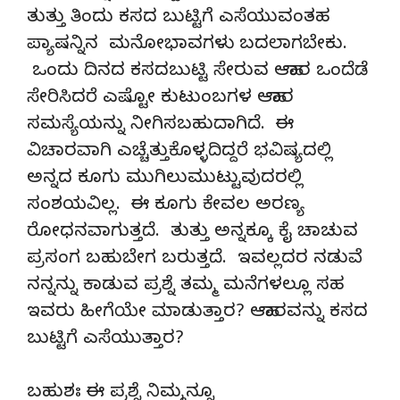
ತುತ್ತು ತಿಂದು ಕಸದ ಬುಟ್ಟಿಗೆ ಎಸೆಯುವಂತಹ
ಪ್ಯಾಷನ್ನಿನ ಮನೋಭಾವಗಳು ಬದಲಾಗಬೇಕು.
ಒಂದು ದಿನದ ಕಸದಬುಟ್ಟಿ ಸೇರುವ ಆಹಾರ ಒಂದೆಡೆ
ಸೇರಿಸಿದರೆ ಎಷ್ಟೋ ಕುಟುಂಬಗಳ ಆಹಾರ
ಸಮಸ್ಯೆಯನ್ನು ನೀಗಿಸಬಹುದಾಗಿದೆ. ಈ
ವಿಚಾರವಾಗಿ ಎಚ್ಚೆತ್ತುಕೊಳ್ಳದಿದ್ದರೆ ಭವಿಷ್ಯದಲ್ಲಿ
ಅನ್ನದ ಕೂಗು ಮುಗಿಲುಮುಟ್ಟುವುದರಲ್ಲಿ
ಸಂಶಯವಿಲ್ಲ. ಈ ಕೂಗು ಕೇವಲ ಅರಣ್ಯ
ರೋಧನವಾಗುತ್ತದೆ. ತುತ್ತು ಅನ್ನಕ್ಕೂ ಕೈ ಚಾಚುವ
ಪ್ರಸಂಗ ಬಹುಬೇಗ ಬರುತ್ತದೆ. ಇವಲ್ಲದರ ನಡುವೆ
ನನ್ನನ್ನು ಕಾಡುವ ಪ್ರಶ್ನೆ ತಮ್ಮ ಮನೆಗಳಲ್ಲೂ ಸಹ
ಇವರು ಹೀಗೆಯೇ ಮಾಡುತ್ತಾರ? ಆಹಾರವನ್ನು ಕಸದ
ಬುಟ್ಟಿಗೆ ಎಸೆಯುತ್ತಾರ?
ಬಹುಶಃ ಈ ಪ್ರಶ್ನೆ ನಿಮ್ಮನ್ನೂ