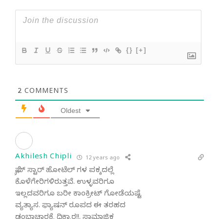
{}
[+]
2
COMMENTS
Oldest
Akhilesh Chipli
12 years ago
ಫೈವ್ ಸ್ಟಾರ್ ಹೋಟೆಲ್ ಗಳ ಪಕ್ಕದಲ್ಲೆ
ಕೊಳೆಗೇರಿಗಳಿರುತ್ತವೆ. ಉಳ್ಳವರಿಗೂ
ಇಲ್ಲದವರಿಗೂ ಬರೀ ಕಾಂಕ್ರೀಟ್ ಗೋಡೆಯ‍ಷ್ಟೆ
ವ್ಯತ್ಯಾಸ. ಫ್ಯಾಷನ್ ರೂಪದ ಈ ತರಹದ
ಡಂಭಾಚಾರಕ್ಕೆ ಧಿಕ್ಕಾರ!!. ಸಾಮಾಜಿಕ