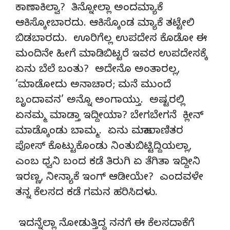
ಕಾಣಾಕಿಲ್ವಾ? ತಿನ್ನೋಲ್ಲಾ ಅಂದಮ್ಯಾಕೆ
ಆಕಿಸ್ಕೋಬಾರದು. ಆಕಿಸ್ಕೊಂಡ ಮ್ಯಾಕೆ ತಟ್ಟೇಲಿ
ಬಿಡಬಾರದು. ಊರಿಗೆಲ್ಲ ಉಪದೇಸ ಕೊಡೋ ಈ
ಮಂದಿನೇ ಹೀಗೆ ಮಾಡಿಬಿಟ್ಟರೆ ಇವರ ಉಪದೇಸಕ್ಕೆ
ಏನು ಬೆಲೆ ಬಂತು? ಅದೇನೊ ಅಂತಾರಲ್ಲ,
’ಮಾಡೋದು ಅನಾಚಾರ; ಮನೆ ಮುಂದೆ
ಬೃಂದಾವನ’ ಅನ್ನೊ ಅಂಗಾಯ್ತು. ಅಷ್ಟರಲ್ಲಿ
ಏನಮ್ಮ ಮಾಡ್ತಾ ಇದ್ದೀಯಾ? ಬೇಗಬೇಗನೆ ಕ್ಲೀನ್
ಮಾಡ್ಕೊಂಡು ಬಾಮ್ಮ. ಏನು ಮಹಾರಾಣಿತರ
ಪೋಸ್ ಕೊಟ್ಟುಕೊಂಡು ನಿಂತುಬಿಟ್ಟಿದ್ದಿಯಲ್ಲಾ,
ಎಂಬ ಧ್ವನಿ ಬಂದ ಕಡೆ ತಿರುಗಿ ಏ ತೆಗಿತಾ ಇದ್ದೀನಿ
ಇರಣ್ಣ, ನೀನ್ಯಾಕೆ ಇಂಗ್ ಆಡೀಯೇ? ಎಂದವಳೇ
ತನ್ನ ಕೆಲಸದ ಕಡೆ ಗಮನ ಹರಿಸಿದಳು.
ಇದನ್ನೆಲ್ಲಾ ನೋಡುತ್ತಿದ್ದ ನನಗೆ ಈ ಕೆಲಸದಾಕೆಗೆ