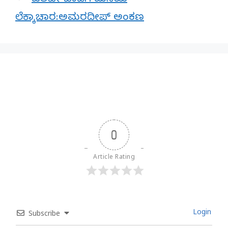
ಒಲವೇ ಬಾಡಿಗೆ ಮನೆಯ
ಲೆಕ್ಕಾಚಾರ:ಅಮರದೀಪ್ ಅಂಕಣ
0
Article Rating
Login
Subscribe