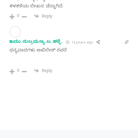
ಕಳಕಳಿಯ ಲೇಖನ. ಚೆನ್ನಾಗಿದೆ.
0
Reply
ಪಾ.ಮು.ಸುಬ್ರಮಣ್ಯ.ಬ.ಹಳ್ಳಿ.
12 years ago
ಧನ್ಯವಾದಗಳು ಅಖಿಲೇಶ್ ರವರೆ
0
Reply