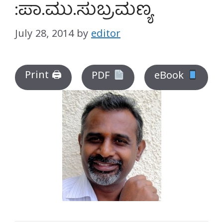
:ಪಾ.ಮು.ಸುಬ್ರಮಣ್ಯ
July 28, 2014
by
editor
Print 🖨
PDF
eBook