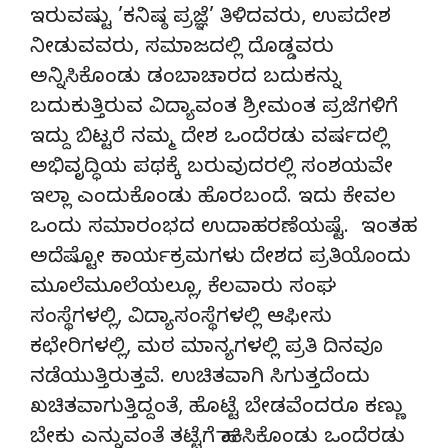
ಇರುವಷ್ಟು ’ಕನಿಷ್ಠ ಪ್ರಜ್ಞೆ’ ತಿಳಿದವರು, ಉಪದೇಶ
ನೀಡುವವರು, ಸಮಾಜದಲ್ಲಿ ದೊಡ್ಡವರು
ಅನ್ನಿಸಿಕೊಂಡು ಡಂಬಾಚಾರದ ಬದುಕನ್ನು
ಬದುಕುತ್ತಿರುವ ವಿದ್ಯಾವಂತ ಶ್ರೀಮಂತ ಪ್ರಜೆಗಳಿಗೆ
ಇದ್ದು ಬಿಟ್ಟರೆ ನಮ್ಮ ದೇಶ ಒಂದೆರಡು ವರ್ಷದಲ್ಲಿ
ಅಭಿವೃದ್ಧಿಯ ಪಥಕ್ಕೆ ಬರುವುದರಲ್ಲಿ ಸಂಶಯವೇ
ಇಲ್ಲಾ ಎಂದುಕೊಂಡು ಹೊರಬಂದೆ. ಇದು ಕೇವಲ
ಒಂದು ಸಮಾರಂಭದ ಉದಾಹರಣೆಯಷ್ಟೆ. ಇಂತಹ
ಅದೆಷ್ಟೋ ಕಾರ್ಯಕ್ರಮಗಳು ದೇಶದ ಪ್ರತಿಯೊಂದು
ಮೂಲೆಮೂಲೆಯಲ್ಲೂ, ಕೆಲವಾರು ಸಂಘ
ಸಂಸ್ಥೆಗಳಲ್ಲಿ, ವಿದ್ಯಾಸಂಸ್ಥೆಗಳಲ್ಲಿ ಆಫೀಸು
ಕಛೇರಿಗಳಲ್ಲಿ, ಮಠ ಮಾನ್ಯಗಳಲ್ಲಿ ಪ್ರತಿ ದಿನವೂ
ನಡೆಯುತ್ತಿರುತ್ತವೆ. ಉಚಿತವಾಗಿ ಸಿಗುತ್ತದೆಂದು
ಖಚಿತವಾಗುತ್ತಿದ್ದಂತೆ, ಹೊಟ್ಟೆ ಬೇಡವೆಂದರೂ ಕಣ್ಣು
ಬೇಕು ಎನ್ನುವಂತೆ ತಟ್ಟೆಗೆ ಹಾಕಿಸಿಕೊಂಡು ಒಂದೆರಡು