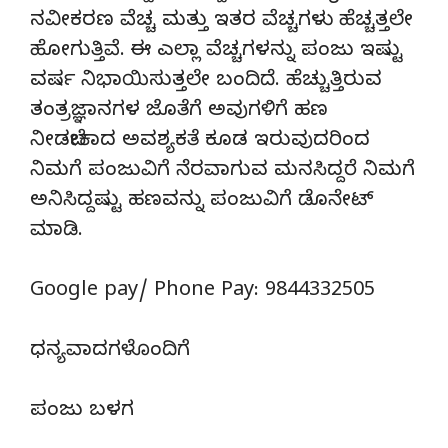
ನವೀಕರಣ ವೆಚ್ಚ ಮತ್ತು ಇತರ ವೆಚ್ಚಗಳು ಹೆಚ್ಚತ್ತಲೇ
ಹೋಗುತ್ತಿವೆ. ಈ ಎಲ್ಲಾ ವೆಚ್ಚಗಳನ್ನು ಪಂಜು ಇಷ್ಟು
ವರ್ಷ ನಿಭಾಯಿಸುತ್ತಲೇ ಬಂದಿದೆ. ಹೆಚ್ಚುತ್ತಿರುವ
ತಂತ್ರಜ್ಞಾನಗಳ ಜೊತೆಗೆ ಅವುಗಳಿಗೆ ಹಣ
ನೀಡಬೇಕಾದ ಅವಶ್ಯಕತೆ ಕೂಡ ಇರುವುದರಿಂದ
ನಿಮಗೆ ಪಂಜುವಿಗೆ ನೆರವಾಗುವ ಮನಸಿದ್ದರೆ ನಿಮಗೆ
ಅನಿಸಿದ್ದಷ್ಟು ಹಣವನ್ನು ಪಂಜುವಿಗೆ ಡೊನೇಟ್‌
ಮಾಡಿ.
Google pay/ Phone Pay: 9844332505
ಧನ್ಯವಾದಗಳೊಂದಿಗೆ
ಪಂಜು ಬಳಗ