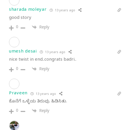
sharada moleyar
13 years ago
good story
0
Reply
umesh desai
13 years ago
nice twist in end..congrats badri..
0
Reply
Praveen
13 years ago
ಕೊನೆಗೆ ಒಳ್ಳೆಯ ತಿರುವು. ಹಿಡಿಸಿತು.
0
Reply