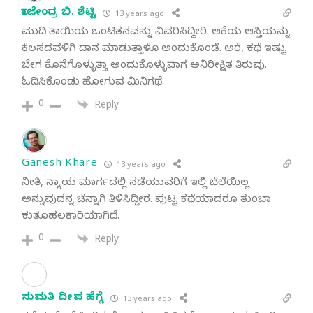
ರಾಜೇಂದ್ರ ಬಿ. ಶೆಟ್ಟಿ
13 years ago
ಮುದಿ ತಾಯಿಯ ಒಂಟಿತನವನ್ನು ವಿವರಿಸಿದ್ದೀರಿ. ಆಕೆಯ ಆಸ್ತಿಯನ್ನು
ಕೆಲಸದವಳಿಗಿ ದಾನ ಮಾಡುತ್ತಾಳೊ ಅಂದುಕೊಂಡೆ. ಅರೆ, ಕಥೆ ಇಷ್ಟು
ಬೇಗ ಕೊನೆಗೊಳ್ಳುತ್ತಾ ಅಂದುಕೊಳ್ಳುವಾಗ ಅನಿರೀಕ್ಷಿತ ತಿರುವು.
ಓದಿಸಿಕೊಂಡು ಹೋಗುವ ಮಿನಿಗಥೆ.
0
Reply
Ganesh Khare
13 years ago
ನೀತಿ, ನ್ಯಾಯ ಮಾರ್ಗದಲ್ಲಿ ನಡೆಯುವರಿಗೆ ಇಲ್ಲಿ ಬೆಲೆಯಿಲ್ಲ
ಅನ್ನುವುದನ್ನ ಚೆನ್ನಾಗಿ ತಿಳಿಸಿದ್ದೀರ. ಪುಟ್ಟ ಕಥೆಯಾದರೂ ತುಂಬಾ
ಕುತೂಹಲಕಾರಿಯಾಗಿದೆ.
0
Reply
ಸುಮತಿ ದೀಪ ಹೆಗ್ಡೆ
13 years ago