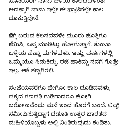
ಸೊಸೆಯರಿಗೆ ನಾನು ಹಳೆಯ ಕಾಲದವಳಂತೆ!
ಅದಕ್ಕಾಗಿ ನಾನು ಇಲ್ಲೇ ಈ ಫ್ಲಾಟಿನಲ್ಲೇ ಕಾಲ
ದೂಕುತ್ತಿದ್ದೇನೆ.
ಬೆಳಿಗ್ಗೆ ಬರುವ ಕೆಲಸದವಳೇ ಮೂರು ಹೊತ್ತಿಗೂ
ಬೇಯಿಸಿ, ಒಪ್ಪ ಮಾಡಿಟ್ಟು ಹೋಗುತ್ತಾಳೆ. ತುಂಬಾ
ಒಳ್ಳೆಯ ಹೆಣ್ಣು ಮಗಳವಳು. ಇಷ್ಟು ವರ್ಷಗಳಲ್ಲಿ
ಒಮ್ಮೆಯೂ ಸಿಡುಕಿದ್ದು, ರಜೆ ಹಾಕಿದ್ದು ನನಗೆ ಗೊತ್ತೇ
ಇಲ್ಲ. ಆಕೆ ತಣ್ಣಗಿರಲಿ.
ಸಂಜೆಯವರೆಗೂ ಹೇಗೋ ಕಾಲ ದೂಡಿದವಳು,
ಪಕ್ಕದ ಗಣಪತಿ ಗುಡಿಗಾದರೂ ಹೋಗಿ
ಬರೋಣವೆಂದು ಮನೆ ಇಂದ ಹೊರಗೆ ಬಂದೆ. ಲಿಫ್ಟ್
ಸಮೀಪಿಸುತ್ತಿದ್ದಾಗ ದಡೂತಿ ಉತ್ತರ ಭಾರತದ
ಮಹಿಳೆಯೊಬ್ಬಳು ಅಲ್ಲಿ ನಿಂತಿರುವುದು ಕಂಡಿತು.