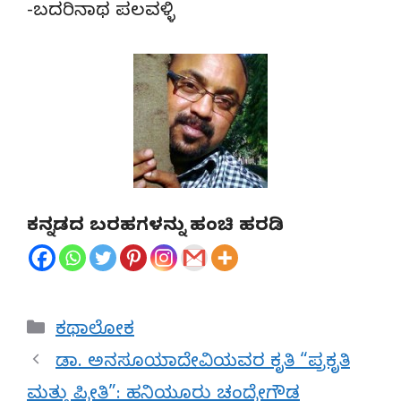
-ಬದರಿನಾಥ ಪಲವಳ್ಳಿ
ಕನ್ನಡದ ಬರಹಗಳನ್ನು ಹಂಚಿ ಹರಡಿ
Categories
ಕಥಾಲೋಕ
ಡಾ. ಅನಸೂಯಾದೇವಿಯವರ ಕೃತಿ “ಪ್ರಕೃತಿ
ಮತ್ತು ಪ್ರೀತಿ”: ಹನಿಯೂರು ಚಂದ್ರೇಗೌಡ