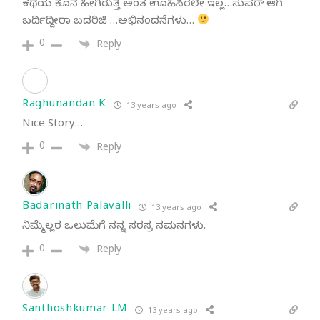
ಕಥೆಯ ಕೊನೆ ಹೀಗಿರುತ್ತೆ ಅಂತ ಊಹಿಸಿರಲೇ ಇಲ್ಲ…ಸುಪರ್ ಆಗಿ
ಬರ್ದಿದ್ದೀರಾ ಬದರಿಜಿ …ಅಭಿನಂದನೆಗಳು…
0
Reply
Raghunandan K
13 years ago
Nice Story…
0
Reply
Badarinath Palavalli
13 years ago
ನಿಮ್ಮೆಲ್ಲರ ಒಲುಮೆಗೆ ನನ್ನ ಸರಸ್ರ ನಮನಗಳು.
0
Reply
Santhoshkumar LM
13 years ago