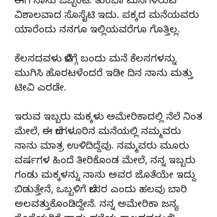
ಈಗ ನಾನು ಒಬ್ಬಂಟಿ. ತುಂಬಾ ಮನೆಗಳಿರುವ
ವಿಶಾಲವಾದ ಸೊಸೈಟಿ ಇದು. ಪಕ್ಕದ ಮನೆಯವರು
ಯಾರೆಂದು ನನಗೂ ಇಲ್ಲಿಯವರೆಗೂ ಗೊತ್ತಿಲ್ಲ.
ಕೆಲಸದವಳು ಬೆಳಿಗ್ಗೆ ಬಂದು ಮನೆ ಕೆಲಸಗಳನ್ನು
ಮುಗಿಸಿ ಹೊರಟಳೆಂದರೆ ಇಡೀ ದಿನ ನಾನು ಮತ್ತು
ಟೀವಿ ಎರಡೇ.
ಇರುವ ಇಬ್ಬರು ಮಕ್ಕಳು ಅಮೇರಿಕಾದಲ್ಲಿ ನೆಲೆ ನಿಂತ
ಮೇಲೆ, ಈ ಬೆಂಗಳೂರಿನ ಮನೆಯಲ್ಲಿ ನಮ್ಮವರು
ನಾನು ಮಾತ್ರ ಉಳಿದಿದ್ದೆವು. ನಮ್ಮವರು ಮೂರು
ವರ್ಷಗಳ ಹಿಂದೆ ತೀರಿಕೊಂಡ ಮೇಲೆ, ನನ್ನ ಇಬ್ಬರು
ಗಂಡು ಮಕ್ಕಳನ್ನು ನಾನು ಅವರ ಜೊತೆಯೇ ಇದ್ದು
ಬಿಡುತ್ತೇನೆ, ಒಬ್ಬಳಿಗೆ ಬೇಸರ ಎಂದು ಹಲವು ಬಾರಿ
ಅಲವತ್ತುಕೊಂಡಿದ್ದೇನೆ. ನನ್ನ ಅಮೇರಿಕಾ ಜನ್ಯ