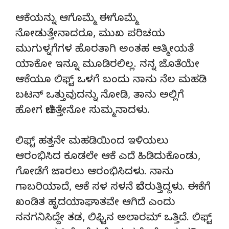
ಆಕೆಯನ್ನು ಆಗೊಮ್ಮೆ ಈಗೊಮ್ಮೆ
ನೋಡುತ್ತೇನಾದರೂ, ಮುಖ ಪರಿಚಯ
ಮುಗುಳ್ನಗೆಗಳ ಹೊರತಾಗಿ ಅಂತಹ ಆತ್ಮೀಯತೆ
ಯಾಕೋ ಇನ್ನೂ ಮೂಡಿರಲಿಲ್ಲ. ನನ್ನ ಜೊತೆಯೇ
ಆಕೆಯೂ ಲಿಫ್ಟ್ ಒಳಗೆ ಬಂದು ನಾನು ನೆಲ ಮಹಡಿ
ಬಟನ್ ಒತ್ತುವುದನ್ನು ನೋಡಿ, ತಾನು ಅಲ್ಲಿಗೆ
ಹೋಗ ಬೇಕಿತ್ತೇನೋ ಸುಮ್ಮನಾದಳು.
ಲಿಫ್ಟ್ ಹತ್ತನೇ ಮಹಡಿಯಿಂದ ಇಳಿಯಲು
ಆರಂಭಿಸಿದ ಕೂಡಲೇ ಆಕೆ ಎದೆ ಹಿಡಿದುಕೊಂಡು,
ಗೋಡೆಗೆ ಜಾರಲು ಆರಂಭಿಸಿದಳು. ನಾನು
ಗಾಬರಿಯಾದೆ, ಆಕೆ ಸಳ ಸಳನೆ ಬೆವರುತ್ತಿದ್ದಳು. ಈಕೆಗೆ
ಖಂಡಿತ ಹೃದಯಾಘಾತವೇ ಆಗಿದೆ ಎಂದು
ನನಗನಿಸಿದ್ದೇ ತಡ, ಲಿಫ್ಟಿನ ಅಲಾರಮ್ ಒತ್ತಿದೆ. ಲಿಫ್ಟ್