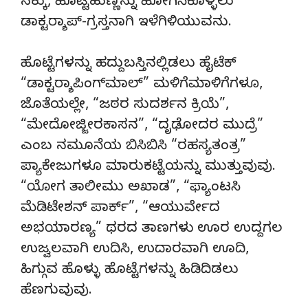
ನಕ್ಕು, ಹೊಟ್ಟೆಹುಣ್ಣನ್ನು ಹೋಗಿಸಿಕೊಳ್ಳಲು
ಡಾಕ್ಟರ್‍ಶಾಪ್-ಗ್ರಸ್ತನಾಗಿ ಇಳೆಗಿಳಿಯುವನು.
ಹೊಟ್ಟೆಗಳನ್ನು ಹದ್ದುಬಸ್ತಿನಲ್ಲಿಡಲು ಹೈಟೆಕ್
“ಡಾಕ್ಟರ್‍ಶಾಪಿಂಗ್‍ಮಾಲ್” ಮಳಿಗೆಮಾಳಿಗೆಗಳೂ,
ಜೊತೆಯಲ್ಲೇ, “ಜಠರ ಸುದರ್ಶನ ಕ್ರಿಯೆ”,
“ಮೇದೋಜ್ಜೀರಕಾಸನ”, “ದೃಢೋದರ ಮುದ್ರೆ”
ಎಂಬ ನಮೂನೆಯ ಬಿಸಿಬಿಸಿ “ರಹಸ್ಯತಂತ್ರ”
ಪ್ಯಾಕೇಜುಗಳೂ ಮಾರುಕಟ್ಟೆಯನ್ನು ಮುತ್ತುವುವು.
“ಯೋಗ ತಾಲೀಮು ಅಖಾಡ”, “ಫ್ಯಾಂಟಸಿ
ಮೆಡಿಟೇಶನ್ ಪಾರ್ಕ್”, “ಆಯುರ್ವೇದ
ಅಭಯಾರಣ್ಯ” ಥರದ ತಾಣಗಳು ಊರ ಉದ್ದಗಲ
ಉಜ್ವಲವಾಗಿ ಉದಿಸಿ, ಉದಾರವಾಗಿ ಊದಿ,
ಹಿಗ್ಗುವ ಹೊಳ್ಳು ಹೊಟ್ಟೆಗಳನ್ನು ಹಿಡಿದಿಡಲು
ಹೆಣಗುವುವು.