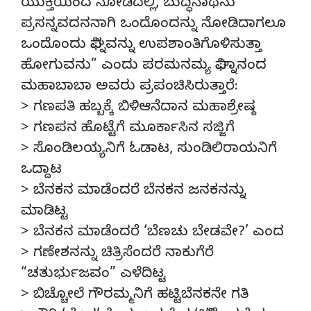
ಯುಕ್ತಿಯಿಂದ ನೋಡಿದಲ್ಲಿ, ಬುದ್ಧಿನಾಥನು
ಪ್ರಸನ್ನವದನನಾಗಿ ಒಂದೊಂದನ್ನು ನೋಡಿದಾಗಲೂ
ಒಂದೊಂದು ವಿಘ್ನವನ್ನು ಉಪಶಾಂತಿಗೊಳಿಸುತ್ತಾ
ಹೋಗುವನು” ಎಂದು ಪರಮನಮ್ಯ ವಿಘ್ನಾನಂದ
ಮಹಾಬಾಬಾ ಅವರು ಪ್ರಪಂಚಿಸಿರುತ್ತಾರೆ:
> ಗಣಪತಿ ಹಬ್ಬಕ್ಕೆ ಬಿಳಿಆನೆದಾನ ಮಹಾಶ್ರೇಷ್ಠ
> ಗಣಪನ ಹೊಟ್ಟೆಗೆ ಮೂರ್ಕಾಸಿನ ಸಜ್ಜಿಗೆ
> ಸೊಂಡಿಲಯ್ಯನಿಗೆ ಓಡಾಟ, ಸುಂಡಿಲಿರಾಯನಿಗೆ
ಒದ್ದಾಟ
> ಬೆನಕನ ಮಾಡೆಂದರೆ ಬೆನಕನ ಜನಕನನ್ನು
ಮಾಡಿಟ್ಟ
> ಬೆನಕನ ಮಾಡೆಂದರೆ ‘ಬೆಣಚು ಬೇಡವೇ?’ ಎಂದ
> ಗಣೇಶನನ್ನು ಚಿತ್ರಿಸೆಂದರೆ ನಾಕುಗೆರೆ
“ಚತುರ್ಭುಜವಂ” ಎಳೆದಿಟ್ಟ
> ಬಿಚ್ಚೋಲೆ ಗೌರಮ್ಮನಿಗೆ ಹಟ್ಟಿಬೆನಕನೇ ಗತಿ