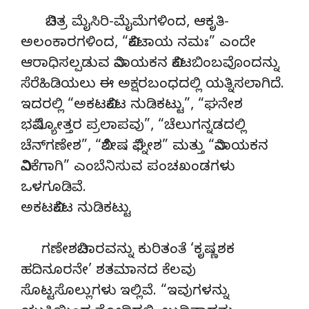
ವಿಚಿತ್ರ ಮೈಸಿರಿ-ಮೈಮೆಗಳಿಂದ, ಆಕೃತಿ-
ಅಲಂಕಾರಗಳಿಂದ, “ವಿಕಟಾಯ ನಮಃ” ಎಂದೇ
ಆರಾಧಿಸಲ್ಪಡುವ ವಿನಾಯಕನ ವಿಕಟಬಿಂಬವೊಂದನ್ನು
ಸೆರೆಹಿಡಿಯಲು ಈ ಅಕ್ಷರಬಂಧದಲ್ಲಿ ಯತ್ನಿಸಲಾಗಿದೆ.
ಇದರಲ್ಲಿ “ಅಕಟವಿಕಟ ನುಡಿಕಟ್ಟು”, “ಘನೇಶ
ಭವಿಷ್ಯೋತ್ತರ ಪ್ರಲಾಪವು”, “ಚೆಲುಗನ್ನಡದಲ್ಲಿ
ಚೆನ್‍ಗಣೇಶ”, “ವಿಶೇಷ ವಿಘ್ನೇಶ” ಮತ್ತು “ವಿನಾಯಕನ
ವಿನಿಕೆಗಾಗಿ” ಎಂಬೆನಿಸುವ ಪಂಚಖಂಡಗಳು
ಒಳಗೂಡಿವೆ.
ಅಕಟವಿಕಟ ನುಡಿಕಟ್ಟು
ಗಣೇಶವಿಚಾರವನ್ನು ಕುರಿತಂತೆ ‘ಕೃಷ್ಣಶಕ
ಹದಿನೂರನೇ’ ಶತಮಾನದ ಕೆಲವು
ಸೊಟ್ಟಸೊಲ್ಲುಗಳು ಇಲ್ಲಿವೆ. “ಇವುಗಳನ್ನು