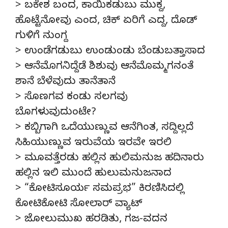
> ಬಕೇಶ ಬಂದ, ಕಾಯಿಕಡುಬು ಮುಕ್ದ,
ಹೊಟ್ಟೆನೋವು ಎಂದ, ಚಿಕ್ ಏರಿಗೆ ಎದ್ದ, ದೊಡ್
ಗುಳಿಗೆ ನುಂಗ್ದ
> ಉಂಡೆಗಡುಬು ಉಂಡುಂಡು ಬೆಂಡುಬತ್ತಾಸಾದ
> ಆನೆಮೊಗನಿದ್ದೆಡೆ ಶಿಶುವು ಆನೆಮೊಮ್ಮಗನಂತೆ
ಶಾನೆ ಬೆಳೆವುದು ತಾನೆತಾನೆ
> ಸೊಣಗವ ಕಂಡು ಸಲಗವು
ಬೊಗಳುವುದುಂಟೇ?
> ಕಬ್ಬಿಗಾಗಿ ಒದೆಯುಣ್ಣುವ ಆನೆಗಿಂತ, ಸದ್ದಿಲ್ಲದೆ
ಸಿಹಿಯುಣ್ಣುವ ಇರುವೆಯ ಇರವೇ ಇರಲಿ
> ಮೂವತ್ತೆರಡು ಹಲ್ಲಿನ ಹುಲಿಮನುಜ ಹದಿನಾರು
ಹಲ್ಲಿನ ಇಲಿ ಮುಂದೆ ಹುಲುಮನುಜನಾದ
> “ಕೋಟಿಸೂರ್ಯ ಸಮಪ್ರಭ” ಕಿರಣಿಸಿದಲ್ಲಿ
ಕೋಟಿಕೋಟಿ ಸೋಲಾರ್ ವ್ಯಾಟ್
> ಜೋಲುಮುಖ ಹರಡಿತು, ಗಜ-ವದನ