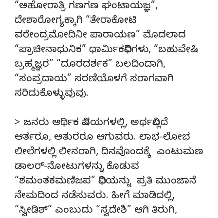
“ಅಹೋರಾತ್ರಿ ಗಣಗಣ ಘಂಟಾಯಜ್ಞ”,
ದೇಶಾರೋಗ್ಯಕ್ಕಾಗಿ “ತೇರಾಕೋಟಿ
ವರೇಂದ್ರಮೋದಿನೀ ಪಾರಾಯಣ” ಮೊದಲಾದ
“ಪ್ರಾಚೀನಾಧುನಿಕ” ಧಾರ್ಮಿಕವಿಧಿಗಳು, “ಬಹುವೇಷಿ
ಬ್ರಹ್ಮಜ್ಞರ” “ದೂರದರ್ಶಕ” ಬಲದಿಂದಾಗಿ,
“ಸಂಪ್ರದಾಯ” ಸರಣಿಯೊಳಗೆ ಸರಾಗವಾಗಿ
ಸರಿದುಕೊಳ್ಳುವುವು.
> ಜನರು ಆರ್ಥಿಕ ವಿಷಯಗಳಲ್ಲಿ, ಅರ್ಥವಿಲ್ಲದೆ
ಆರ್ತರೂ, ಆತುರರೂ ಆಗುವರು. ಲಾಭ-ಲೋಭ
ಲೀಲೆಗಳಲ್ಲಿ ಲೀನರಾಗಿ, ದಿನವೊಂದಕ್ಕೆ ಎಂಟುಮಣ
ಡಾಲರ್-ನೋಟುಗಳನ್ನು ಕೊಡುವ
“ಶಮಂತಕಮಣಿಜಪ” ವಿಧಿಯನ್ನು ಪ್ರತಿ ಮುಂಜಾನೆ
ನೇಮದಿಂದ ನಡೆಸುವರು. ಹೀಗೆ ಮಾಡಿದಲ್ಲಿ,
“ಸ್ವೀಡಿಶ್” ಎಂಬುದು “ಸ್ವದೇಶಿ” ಆಗಿ ತಿರುಗಿ,