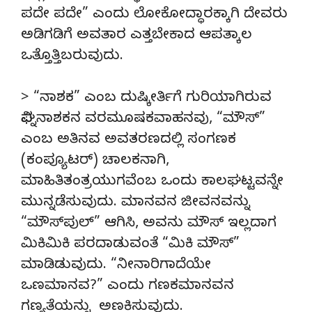
ಪದೇ ಪದೇ” ಎಂದು ಲೋಕೋದ್ಧಾರಕ್ಕಾಗಿ ದೇವರು
ಅಡಿಗಡಿಗೆ ಅವತಾರ ಎತ್ತಬೇಕಾದ ಆಪತ್ಕಾಲ
ಒತ್ತೊತ್ತಿಬರುವುದು.
> “ನಾಶಕ” ಎಂಬ ದುಷ್ಕೀರ್ತಿಗೆ ಗುರಿಯಾಗಿರುವ
ವಿಘ್ನನಾಶಕನ ವರಮೂಷಕವಾಹನವು, “ಮೌಸ್”
ಎಂಬ ಅತಿನವ ಅವತರಣದಲ್ಲಿ ಸಂಗಣಕ
(ಕಂಪ್ಯೂಟರ್) ಚಾಲಕನಾಗಿ,
ಮಾಹಿತಿತಂತ್ರಯುಗವೆಂಬ ಒಂದು ಕಾಲಘಟ್ಟವನ್ನೇ
ಮುನ್ನಡೆಸುವುದು. ಮಾನವನ ಜೀವನವನ್ನು
“ಮೌಸ್‍ಪುಲ್” ಆಗಿಸಿ, ಅವನು ಮೌಸ್ ಇಲ್ಲದಾಗ
ಮಿಕಿಮಿಕಿ ಪರದಾಡುವಂತೆ “ಮಿಕಿ ಮೌಸ್”
ಮಾಡಿಡುವುದು. “ನೀನಾರಿಗಾದೆಯೇ
ಒಣಮಾನವ?” ಎಂದು ಗಣಕಮಾನವನ
ಗಣ್ಯತೆಯನ್ನು ಅಣಕಿಸುವುದು.