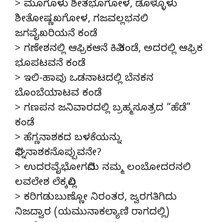
> ಮೂಗೊಳು ಶೀತಭೂಗೋಳ, ಡೊಳ್ಳೊಳು
ಶೀತೋಷ್ಣಖಗೋಳ, ಗಜವಲ್ಲಭನಲಿ
ಜಗವೈಖರಿಯನೆ ಕಂಡೆ
> ಗಣೇಶನಲ್ಲಿ ಆಫ್ರಿಕಆನೆ ಕಿವಿ ಕಂಡೆ, ಅದರಲ್ಲಿ ಆಫ್ರಿಕ
ಭೂಪಟವನೆ ಕಂಡೆ
> ಇಲಿ-ಹಾವು ಒಡನಾಟದಲ್ಲಿ ಬೆನಕನ
ಬೊಂಬೆಯಾಟವ ಕಂಡೆ
> ಗಣಪನ ಜನಿವಾರದಲ್ಲಿ ಬ್ರಹ್ಮಸೂತ್ರದ “ಹೆಡೆ”
ಕಂಡೆ
> ಹೆಗ್ಣನಾಶಕದ ಬಳಕೆಯನ್ನು
ವಿಘ್ನನಾಶಕನೊಪ್ಪುವನೇ?
> ಉದರವೈಭೋಗವಿದು ನಮ್ಮ ಲಂಬೋದರನಲಿ
ಲವಲೇಶ ಲೆಕ್ಕವಿಲ್ಲ
> ಕರಿಗಡುಬುಣ್ಣೋ ನಿರಂತರ, ಜ್ವರಗತಿಗಿದು
ನಿಜದ್ವಾರ (ಯಮುನಾಕಲ್ಯಾಣಿ ರಾಗದಲ್ಲಿ)