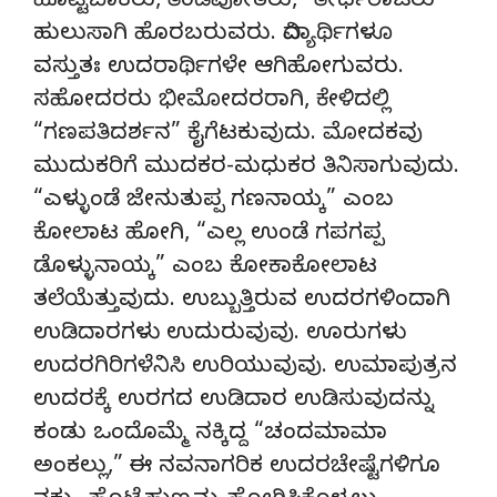
ಹೊಟ್ಟೆಬಾಕರು, ತಿಂಡಿಪೋತರು, “ತೀರ್ಥರಾಜರು”
ಹುಲುಸಾಗಿ ಹೊರಬರುವರು. ವಿದ್ಯಾರ್ಥಿಗಳೂ
ವಸ್ತುತಃ ಉದರಾರ್ಥಿಗಳೇ ಆಗಿಹೋಗುವರು.
ಸಹೋದರರು ಭೀಮೋದರರಾಗಿ, ಕೇಳಿದಲ್ಲಿ
“ಗಣಪತಿದರ್ಶನ” ಕೈಗೆಟಕುವುದು. ಮೋದಕವು
ಮುದುಕರಿಗೆ ಮುದಕರ-ಮಧುಕರ ತಿನಿಸಾಗುವುದು.
“ಎಳ್ಳುಂಡೆ ಜೇನುತುಪ್ಪ ಗಣನಾಯ್ಕ” ಎಂಬ
ಕೋಲಾಟ ಹೋಗಿ, “ಎಲ್ಲ ಉಂಡೆ ಗಪಗಪ್ಪ
ಡೊಳ್ಳುನಾಯ್ಕ” ಎಂಬ ಕೋಕಾಕೋಲಾಟ
ತಲೆಯೆತ್ತುವುದು. ಉಬ್ಬುತ್ತಿರುವ ಉದರಗಳಿಂದಾಗಿ
ಉಡಿದಾರಗಳು ಉದುರುವುವು. ಊರುಗಳು
ಉದರಗಿರಿಗಳೆನಿಸಿ ಉರಿಯುವುವು. ಉಮಾಪುತ್ರನ
ಉದರಕ್ಕೆ ಉರಗದ ಉಡಿದಾರ ಉಡಿಸುವುದನ್ನು
ಕಂಡು ಒಂದೊಮ್ಮೆ ನಕ್ಕಿದ್ದ “ಚಂದಮಾಮಾ
ಅಂಕಲ್ಲು,” ಈ ನವನಾಗರಿಕ ಉದರಚೇಷ್ಟೆಗಳಿಗೂ