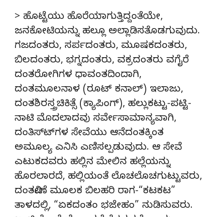
> ಹೊಟ್ಟೆಯು ಹೊರೆಯಾಗುತ್ತಿದ್ದಂತೆಯೇ,
ಜನಕೋಟಿಯನ್ನು ಹಲ್ಲೂ ಅಲ್ಲಾಡಿಸತೊಡಗುವುದು.
ಗಜದಂತರು, ಸರ್ಪದಂತರು, ಮೂಷಕದಂತರು,
ಬಿಲದಂತರು, ಭಗ್ನದಂತರು, ವಕ್ರದಂತರು ವಗೈರೆ
ದಂತರೋಗಿಗಳ ಧಾವಂತದಿಂದಾಗಿ,
ದಂತಮೂಲನಾಳ (ರೂಟ್ ಕನಾಲ್) ಇಲಾಜು,
ದಂತಶಿರಸ್ತ್ರಚಿಕಿತ್ಸೆ (ಕ್ಯಾಪಿಂಗ್), ಹಲ್ಲುಕಟ್ಟು-ಪಟ್ಟಿ-
ನಾಟಿ ಮೊದಲಾದವು ಸರ್ವೇಸಾಮಾನ್ಯವಾಗಿ,
ದಂತಿಸ್ಟ್‍ಗಳ ಸೇವೆಯು ಆನೆದಂತಕ್ಕಿಂತ
ಅಮೂಲ್ಯ ಎನಿಸಿ ಎಣಿಸಲ್ಪಡುವುದು. ಆ ಸೇವೆ
ಎಟುಕದವರು ಹಲ್ಲಿನ ಮೇಲಿನ ಹಲ್ಲೆಯನ್ನು
ಹೊರಲಾರದೆ, ಹಲ್ಲಿಯಂತೆ ಲೊಚಲೊಚಗುಟ್ಟುವರು,
ದಂತವೀಣೆ ಮೂಲಕ ಬಿಲಹರಿ ರಾಗ-“ಕಟಕಟ”
ತಾಳದಲ್ಲಿ, “ಏಕದಂತಂ ಭಜೇಹಂ” ನುಡಿಸುವರು.