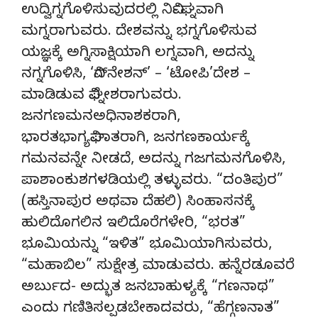
ಉದ್ವಿಗ್ನಗೊಳಿಸುವುದರಲ್ಲಿ ನಿರ್ವಿಘ್ನವಾಗಿ
ಮಗ್ನರಾಗುವರು. ದೇಶವನ್ನು ಭಗ್ನಗೊಳಿಸುವ
ಯಜ್ಞಕ್ಕೆ ಅಗ್ನಿಸಾಕ್ಷಿಯಾಗಿ ಲಗ್ನವಾಗಿ, ಅದನ್ನು
ನಗ್ನಗೊಳಿಸಿ, ‘ವಿಗ್‍ನೇಶನ್’ – ‘ಟೋಪಿ’ದೇಶ –
ಮಾಡಿಡುವ ವಿಘ್ನೇಶರಾಗುವರು.
ಜನಗಣಮನಅಧಿನಾಶಕರಾಗಿ,
ಭಾರತಭಾಗ್ಯವಿಘಾತರಾಗಿ, ಜನಗಣಕಾರ್ಯಕ್ಕೆ
ಗಮನವನ್ನೇ ನೀಡದೆ, ಅದನ್ನು ಗಜಗಮನಗೊಳಿಸಿ,
ಪಾಶಾಂಕುಶಗಳಡಿಯಲ್ಲಿ ತಳ್ಳುವರು. “ದಂತಿಪುರ”
(ಹಸ್ತಿನಾಪುರ ಅಥವಾ ದೆಹಲಿ) ಸಿಂಹಾಸನಕ್ಕೆ
ಹುಲಿದೊಗಲಿನ ಇಲಿದೊರೆಗಳೇರಿ, “ಭರತ”
ಭೂಮಿಯನ್ನು “ಇಳಿತ” ಭೂಮಿಯಾಗಿಸುವರು,
“ಮಹಾಬಿಲ” ಸುಕ್ಷೇತ್ರ ಮಾಡುವರು. ಹನ್ನೆರಡೂವರೆ
ಅರ್ಬುದ- ಅದ್ಭುತ ಜನಬಾಹುಳ್ಯಕ್ಕೆ “ಗಣನಾಥ”
ಎಂದು ಗಣಿತಿಸಲ್ಪಡಬೇಕಾದವರು, “ಹೆಗ್ಗಣನಾತ”