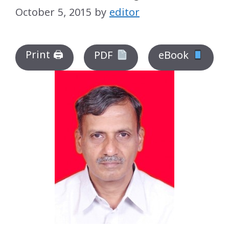
October 5, 2015
by
editor
Print 🖨
PDF
eBook