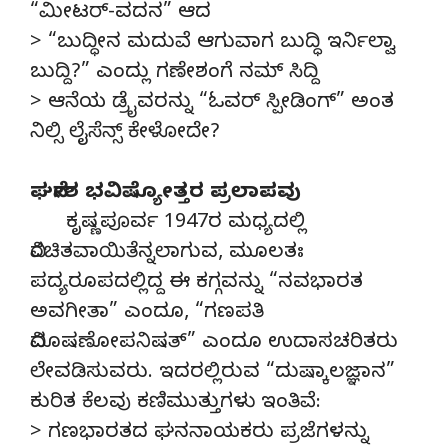
“ಮೀಟರ್-ವದನ” ಆದ
> “ಬುದ್ಧೀನ ಮದುವೆ ಆಗುವಾಗ ಬುದ್ಧಿ ಇರ್ನಿಲ್ವಾ
ಬುದ್ದಿ?” ಎಂದ್ಲು ಗಣೇಶಂಗೆ ನಮ್ ಸಿದ್ದಿ
> ಆನೆಯ ಡ್ರೈವರನ್ನು “ಓವರ್ ಸ್ಪೀಡಿಂಗ್” ಅಂತ
ನಿಲ್ಸಿ ಲೈಸೆನ್ಸ್ ಕೇಳೋದೇ?
ಘನೇಶ ಭವಿಷ್ಯೋತ್ತರ ಪ್ರಲಾಪವು
ಕೃಷ್ಣಪೂರ್ವ 1947ರ ಮಧ್ಯದಲ್ಲಿ
ವಿರಚಿತವಾಯಿತೆನ್ನಲಾಗುವ, ಮೂಲತಃ
ಪದ್ಯರೂಪದಲ್ಲಿದ್ದ ಈ ಕಗ್ಗವನ್ನು “ನವಭಾರತ
ಅವಗೀತಾ” ಎಂದೂ, “ಗಣಪತಿ
ವಿದೂಷಣೋಪನಿಷತ್” ಎಂದೂ ಉದಾಸಚರಿತರು
ಲೇವಡಿಸುವರು. ಇದರಲ್ಲಿರುವ “ದುಷ್ಕಾಲಜ್ಞಾನ”
ಕುರಿತ ಕೆಲವು ಕಣಿಮುತ್ತುಗಳು ಇಂತಿವೆ:
> ಗಣಭಾರತದ ಘನನಾಯಕರು ಪ್ರಜೆಗಳನ್ನು