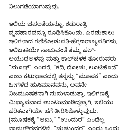
ನಿಲುಗಡೆಯಾಗುವುವು.
ಇಲಿಯ ಚಪಲತೆಯನ್ನೂ, ಕಡುರಾತ್ರಿ
ವ್ಯವಹಾರವನ್ನೂ ರೂಢಿಸಿಕೊಂಡು, ಎರಡುಕಾಲು
ಇಲಿಗಳಾದ ಗಣಿತೋಡುಪತಿ-ಹೆಗ್ಗಣರಾಜ್ಯಪತಿಗಳು,
ಇಲಿಜಾತಿಯೇ ನಾಚುವಂತೆ ತಮ್ಮ ಹಲ್-
ಆಯುಧಅಳವು ಮತ್ತು ಕಾಲ್‍ಚಳಕ ತೋರುವರು.
“ಮೂಷ್” ಎಂದರೆ, “ಕದಿ, ದೋಚು, ಲೂಟಿಹೊಡೆ”
ಎಂಬ ಕಟುಭಾವದಲ್ಲಿ ತನ್ನನ್ನು “ಮೂಷಕ” ಎಂದು
ಹೀಗಳೆದ ಹುಸಿಮಾನವನು, ಅವನೇ
ನಿಜಮೂಷಕನಾಗಿ ನುಸುಳಾಡುತ್ತಾ, ಇಲಿಗಣಕ್ಕೆ
ಮಿಥ್ಯಾಪವಾದ ಉಂಟುಮಾಡಿದ್ದಕ್ಕಾಗಿ, ಇಲಿಯು
ಹರಿತವಾಗಿಯೇ ಹಗೆ ತೀರಿಸಿಕೊಳ್ಳುವುದು.
(ಮೂಷಕಕ್ಕೆ “ಆಖು,” “ಉಂದುರ” ಎಂದೆಲ್ಲ
ನಾಮಗೌರವಗಳಿವೆ. “ಚುಚುಂದರ” ಎಂದು ಒಂದು