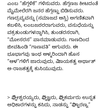
ಎಂಬ “ಹೆಗ್ಗಳಿಕೆ” ಗಳಿಸುವರು. ಹೆಗ್ಗಣಜ ಕೀಟದಂತೆ
ಮೈಮೇಲೆರಗಿ ಜನರ ಹೆಗ್ಗಣ್ಣು ಬಿಡಿಸುವರು.
ಗಣದ್ರವ್ಯವನ್ನು (ಸಮಾಜದ ಆಸ್ತಿ) ಅಗಣಿತವಾಗಿ
ಕಬಳಿಸಿ, ಲಂಬಜಠರರಾಗುವರು, ವಸುಧೆಯನ್ನು
ವಕ್ರತುಂಡುಗಳನ್ನಾಗಿಸಿ, ತುಂಡರಸರಾಗಿ,
“ಮೋಸರಸ” ಪಾನಮಾಡುವರು. ಗಾಣದಿಂದ
ಜೀವಹಿಂಡಿ “ಗಾಣಪತಿ” ಆಗುವರು. ಈ
ಭೂಭಾಗವು ಇಂಥ ಆಳ್ಮರಿಂದಾಗಿ ಹೊಸ
“ಆಳ”ಗಳಿಗೆ ಜಾರುವುದು, ವಿ-ನಾಯಕತ್ವ ಅರ್ಥಾತ್
ಅ-ರಾಜಕತ್ವಕ್ಕೆ ಕುಸಿಯುವುದು.
> ವಿಘ್ನೇಶ್ವರಯ್ಯರು, ವಿಘ್ನಜ್ಞರು, ವಿಘ್ನಕರ್ಮರು ಉನ್ನತ
ಅಧಿಕಾರಗಳನ್ನು ಕಸಿದು, ನಾಡನ್ನು “ವಿಘ್ನಾರಣ್ಯ”