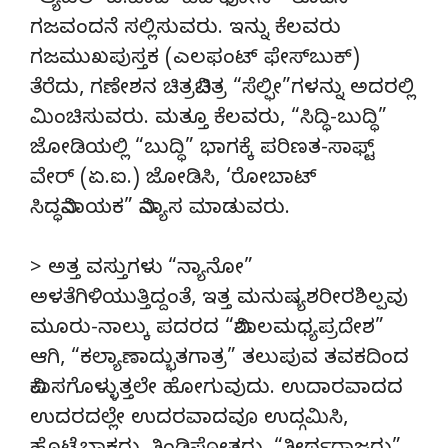
“ಆ್ಯಪಲ್ ಐ.ಪಾಡ್-ಹೆಡ್‍ಫೋನ್” ತೊಡಿಸಿ
ಗಜವಂದನೆ ಸಲ್ಲಿಸುವರು. ಇನ್ನು ಕೆಲವರು
ಗಜಮುಖಪುಸ್ತಕ (ಎಲಫಂಟ್ ಫೇಸ್‍ಬುಕ್)
ತೆರೆದು, ಗಣೇಶನ ಚಿತ್ರವಿಚಿತ್ರ “ಸೆಲ್ಫೀ”ಗಳನ್ನು ಅದರಲ್ಲಿ
ಮಿಂಚಿಸುವರು. ಮತ್ತೂ ಕೆಲವರು, “ಸಿದ್ಧಿ-ಬುದ್ಧಿ”
ಜೋಡಿಯಲ್ಲಿ “ಬುದ್ಧಿ” ಭಾಗಕ್ಕೆ ಪರಿಣತ-ಸಾಫ್ಟ್
ವೇರ್ (ಏ.ಐ.) ಜೋಡಿಸಿ, ‘ರೋಬಾಟ್
ಸಿದ್ಧವಿನಾಯಕ” ವಿನ್ಯಾಸ ಮಾಡುವರು.
> ಅತ್ತ ವಸ್ತುಗಳು “ನ್ಯಾನೋ”
ಅಳತೆಗಿಳಿಯುತ್ತಿದ್ದಂತೆ, ಇತ್ತ ಮನುಷ್ಯಶರೀರಶಿಲ್ಪವು
ಮೂರು-ನಾಲ್ಕು ಪದರದ “ವಿಶಾಲಮಧ್ಯಪ್ರದೇಶ”
ಆಗಿ, “ಕಲ್ಯಾಣಾದ್ಭುತಗಾತ್ರ” ತಲುಪುವ ತವಕದಿಂದ
ವಿಕಾಸಗೊಳ್ಳುತ್ತಲೇ ಹೋಗುವುದು. ಉದಾರವಾದದ
ಉದರದಲ್ಲೇ ಉದರವಾದವೂ ಉದ್ಗಮಿಸಿ,