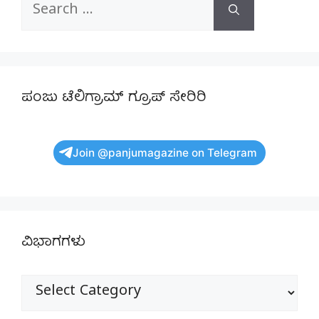
Search
for:
ಪಂಜು ಟೆಲಿಗ್ರಾಮ್ ಗ್ರೂಪ್ ಸೇರಿರಿ
Join @panjumagazine on Telegram
ವಿಭಾಗಗಳು
ವಿಭಾಗಗಳು