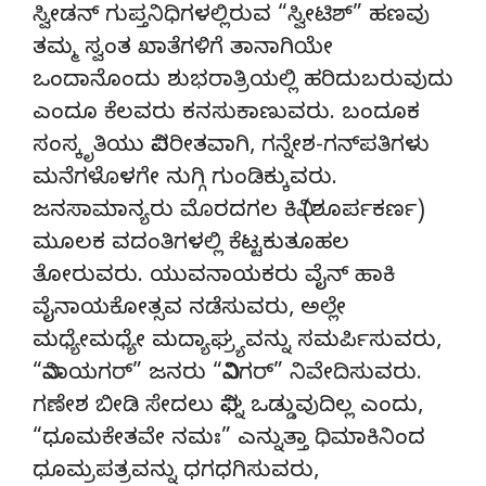
ಸ್ವೀಡನ್ ಗುಪ್ತನಿಧಿಗಳಲ್ಲಿರುವ “ಸ್ವೀಟಿಶ್” ಹಣವು
ತಮ್ಮ ಸ್ವಂತ ಖಾತೆಗಳಿಗೆ ತಾನಾಗಿಯೇ
ಒಂದಾನೊಂದು ಶುಭರಾತ್ರಿಯಲ್ಲಿ ಹರಿದುಬರುವುದು
ಎಂದೂ ಕೆಲವರು ಕನಸುಕಾಣುವರು. ಬಂದೂಕ
ಸಂಸ್ಕೃತಿಯು ವಿಪರೀತವಾಗಿ, ಗನ್ನೇಶ-ಗನ್‍ಪತಿಗಳು
ಮನೆಗಳೊಳಗೇ ನುಗ್ಗಿ ಗುಂಡಿಕ್ಕುವರು.
ಜನಸಾಮಾನ್ಯರು ಮೊರದಗಲ ಕಿವಿ (ಶೂರ್ಪಕರ್ಣ)
ಮೂಲಕ ವದಂತಿಗಳಲ್ಲಿ ಕೆಟ್ಟಕುತೂಹಲ
ತೋರುವರು. ಯುವನಾಯಕರು ವೈನ್ ಹಾಕಿ
ವೈನಾಯಕೋತ್ಸವ ನಡೆಸುವರು, ಅಲ್ಲೇ
ಮಧ್ಯೇಮಧ್ಯೇ ಮದ್ಯಾಘ್ರ್ಯವನ್ನು ಸಮರ್ಪಿಸುವರು,
“ವಿನಾಯಗರ್” ಜನರು “ವಿನಿಗರ್” ನಿವೇದಿಸುವರು.
ಗಣೇಶ ಬೀಡಿ ಸೇದಲು ವಿಘ್ನ ಒಡ್ಡುವುದಿಲ್ಲ ಎಂದು,
“ಧೂಮಕೇತವೇ ನಮಃ” ಎನ್ನುತ್ತಾ ಧಿಮಾಕಿನಿಂದ
ಧೂಮ್ರಪತ್ರವನ್ನು ಧಗಧಗಿಸುವರು,