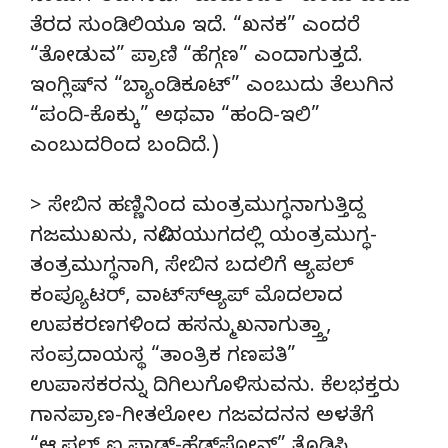
ತೆರದ ಸುಂಡಿಲಿಯೂ ಇದೆ. “ಖನಕ” ಎಂದರೆ
“ತೋಡುವ” ಪ್ರಾಣಿ “ಹೆಗ್ಗಣ” ಎಂದಾಗುತ್ತದೆ.
ಇಂಗ್ಲಿಷ್‍ನ “ಬ್ಯಾಂಡಿಕೂಟ್” ಎಂಬುದು ತೆಲುಗಿನ
“ಪಂದಿ-ಕೊಕ್ಕು” ಅಥವಾ “ಹಂದಿ-ಇಲಿ”
ಎಂಬುದರಿಂದ ಬಂದಿದೆ.)
> ಸೇಬಿನ ಹಣ್ಣಿನಿಂದ ಮಂತ್ರಮುಗ್ಧನಾಗುತ್ತಿದ್ದ
ಗಜಮುಖನು, ನವೀನಯುಗದಲ್ಲಿ ಯಂತ್ರಮುಗ್ಧ-
ತಂತ್ರಮುಗ್ಧನಾಗಿ, ಸೇಬಿನ ಬದಲಿಗೆ ಆ್ಯಪಲ್
ಕಂಪ್ಯೂಟರ್, ವಾಟ್ಸ್‍ಆ್ಯಪ್ ಮೊದಲಾದ
ಉಪಕರಣಗಳಿಂದ ಹಸನ್ಮುಖನಾಗುತ್ತ್ತಾ,
ಸಂಪ್ರದಾಯಸ್ಥ “ತಾಂತ್ರಿಕ ಗಣಪತಿ”
ಉಪಾಸಕರನ್ನು ದಿಗಿಲುಗೊಳಿಸುವನು. ಕೆಲಭಕ್ತರು
ಗಾನಪ್ರಾಣ-ಗೀತಲೋಲ ಗಜವದನನ ಅಳತೆಗೆ