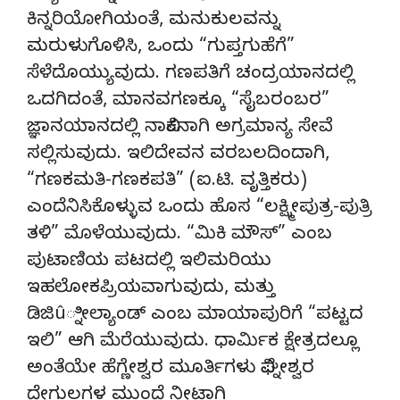
ಕಿನ್ನರಿಯೋಗಿಯಂತೆ, ಮನುಕುಲವನ್ನು
ಮರುಳುಗೊಳಿಸಿ, ಒಂದು “ಗುಪ್ತಗುಹೆಗೆ”
ಸೆಳೆದೊಯ್ಯುವುದು. ಗಣಪತಿಗೆ ಚಂದ್ರಯಾನದಲ್ಲಿ
ಒದಗಿದಂತೆ, ಮಾನವಗಣಕ್ಕೂ “ಸೈಬರಂಬರ”
ಜ್ಞಾನಯಾನದಲ್ಲಿ ನಾವಿಕನಾಗಿ ಅಗ್ರಮಾನ್ಯ ಸೇವೆ
ಸಲ್ಲಿಸುವುದು. ಇಲಿದೇವನ ವರಬಲದಿಂದಾಗಿ,
“ಗಣಕಮತಿ-ಗಣಕಪತಿ” (ಐ.ಟಿ. ವೃತ್ತಿಕರು)
ಎಂದೆನಿಸಿಕೊಳ್ಳುವ ಒಂದು ಹೊಸ “ಲಕ್ಷ್ಮೀಪುತ್ರ-ಪುತ್ರಿ
ತಳಿ” ಮೊಳೆಯುವುದು. “ಮಿಕಿ ಮೌಸ್” ಎಂಬ
ಪುಟಾಣಿಯ ಪಟದಲ್ಲಿ ಇಲಿಮರಿಯು
ಇಹಲೋಕಪ್ರಿಯವಾಗುವುದು, ಮತ್ತು
ಡಿಜಿû್ನೀಲ್ಯಾಂಡ್ ಎಂಬ ಮಾಯಾಪುರಿಗೆ “ಪಟ್ಟದ
ಇಲಿ” ಆಗಿ ಮೆರೆಯುವುದು. ಧಾರ್ಮಿಕ ಕ್ಷೇತ್ರದಲ್ಲೂ
ಅಂತೆಯೇ ಹೆಗ್ಣೇಶ್ವರ ಮೂರ್ತಿಗಳು ವಿಘ್ನೇಶ್ವರ
ದೇಗುಲಗಳ ಮುಂದೆ ನೀಟಾಗಿ