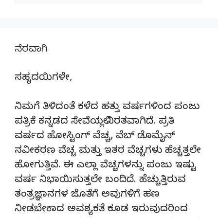
ನೆರವಾಗಿ
ಸಹೃದಯಿಗಳೇ,
ನಿಮಗೆ ತಿಳಿದಂತೆ ಕಳೆದ ಹತ್ತು ವರ್ಷಗಳಿಂದ ಪಂಜು
ಪತ್ರಿಕೆ ಕನ್ನಡದ ಸೇವೆಯಲ್ಲಿ ನಿರತವಾಗಿದೆ. ಪ್ರತಿ
ವರ್ಷದ ಹೋಸ್ಟಿಂಗ್‌ ವೆಚ್ಚ, ವೆಬ್‌ ಡೊಮೈನ್‌
ನವೀಕರಣ ವೆಚ್ಚ ಮತ್ತು ಇತರ ವೆಚ್ಚಗಳು ಹೆಚ್ಚತ್ತಲೇ
ಹೋಗುತ್ತಿವೆ. ಈ ಎಲ್ಲಾ ವೆಚ್ಚಗಳನ್ನು ಪಂಜು ಇಷ್ಟು
ವರ್ಷ ನಿಭಾಯಿಸುತ್ತಲೇ ಬಂದಿದೆ. ಹೆಚ್ಚುತ್ತಿರುವ
ತಂತ್ರಜ್ಞಾನಗಳ ಜೊತೆಗೆ ಅವುಗಳಿಗೆ ಹಣ
ನೀಡಬೇಕಾದ ಅವಶ್ಯಕತೆ ಕೂಡ ಇರುವುದರಿಂದ