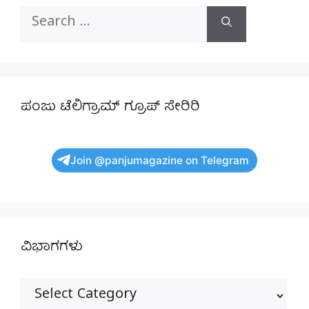
Search
for:
ಪಂಜು ಟೆಲಿಗ್ರಾಮ್ ಗ್ರೂಪ್ ಸೇರಿರಿ
Join @panjumagazine on Telegram
ವಿಭಾಗಗಳು
ವಿಭಾಗಗಳು