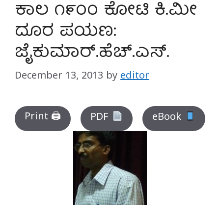
ಕಾಲ ೧೯೦೦ ಕೋಟಿ ಕಿ.ಮೀ
ದೂರ ಪಯಣ:
ಜೈಕುಮಾರ್.ಹೆಚ್.ಎಸ್.
December 13, 2013
by
editor
Print 🖨
PDF
eBook