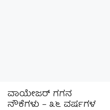
ವಾಯೇಜರ್ ಗಗನ
ನೌಕೆಗಳು – ೩೬ ವರ್ಷಗಳ