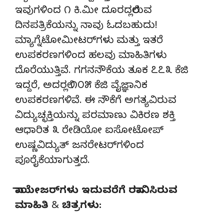
ಇವುಗಳಿಂದ ೧ ಕಿ.ಮೀ ದೂರದಲ್ಲಿರುವ
ದಿನಪತ್ರಿಕೆಯನ್ನು ನಾವು ಓದಬಹುದು!
ಮ್ಯಾಗ್ನೆಟೋಮೀಟರ್‌ಗಳು ಮತ್ತು ಇತರೆ
ಉಪಕರಣಗಳಿಂದ ಹಲವು ಮಾಹಿತಿಗಳು
ದೊರೆಯುತ್ತಿವೆ. ಗಗನನೌಕೆಯ ತೂಕ ೭೭೩ ಕೆಜಿ
ಇದ್ದರೆ, ಅದರಲ್ಲಿ ೧೦೫ ಕೆಜಿ ವೈಜ್ಞಾನಿಕ
ಉಪಕರಣಗಳಿವೆ. ಈ ನೌಕೆಗೆ ಅಗತ್ಯವಿರುವ
ವಿದ್ಯುಚ್ಛಕ್ತಿಯನ್ನು ಪರಮಾಣು ವಿಕಿರಣ ಶಕ್ತಿ
ಆಧಾರಿತ ೩ ರೇಡಿಯೋ ಐಸೋಟೋಪ್
ಉಷ್ಣವಿದ್ಯುತ್ ಜನರೇಟರ್‌ಗಳಿಂದ
ಪೂರೈಕೆಯಾಗುತ್ತದೆ.
ವಾಯೇಜರ್‌ಗಳು ಇದುವರೆಗೆ ರವಾನಿಸಿರುವ
ಮಾಹಿತಿ & ಚಿತ್ರಗಳು: