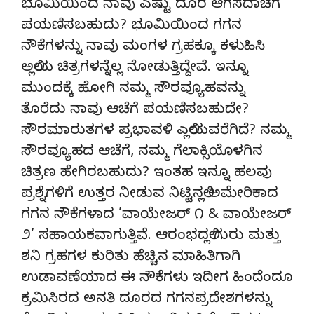
ಭೂಮಿಯಿಂದ ನಾವು ಎಷ್ಟು ದೂರ ಆಗಸದಾಚೆಗೆ
ಪಯಣಿಸಬಹುದು? ಭೂಮಿಯಿಂದ ಗಗನ
ನೌಕೆಗಳನ್ನು ನಾವು ಮಂಗಳ ಗ್ರಹಕ್ಕೂ ಕಳುಹಿಸಿ
ಅಲ್ಲಿಯ ಚಿತ್ರಗಳನ್ನೆಲ್ಲ ನೋಡುತ್ತಿದ್ದೇವೆ. ಇನ್ನೂ
ಮುಂದಕ್ಕೆ ಹೋಗಿ ನಮ್ಮ ಸೌರವ್ಯೂಹವನ್ನು
ತೊರೆದು ನಾವು ಆಚೆಗೆ ಪಯಣಿಸಬಹುದೇ?
ಸೌರಮಾರುತಗಳ ಪ್ರಭಾವಳಿ ಎಲ್ಲಿಯವರೆಗಿದೆ? ನಮ್ಮ
ಸೌರವ್ಯೂಹದ ಆಚೆಗೆ, ನಮ್ಮ ಗೆಲಾಕ್ಸಿಯೊಳಗಿನ
ಚಿತ್ರಣ ಹೇಗಿರಬಹುದು? ಇಂತಹ ಇನ್ನೂ ಹಲವು
ಪ್ರಶ್ನೆಗಳಿಗೆ ಉತ್ತರ ನೀಡುವ ನಿಟ್ಟಿನಲ್ಲಿ ಅಮೇರಿಕಾದ
ಗಗನ ನೌಕೆಗಳಾದ ’ವಾಯೇಜರ್ ೧ & ವಾಯೇಜರ್
೨’ ಸಹಾಯಕವಾಗುತ್ತಿವೆ. ಆರಂಭದಲ್ಲಿ ಗುರು ಮತ್ತು
ಶನಿ ಗ್ರಹಗಳ ಕುರಿತು ಹೆಚ್ಚಿನ ಮಾಹಿತಿಗಾಗಿ
ಉಡಾವಣೆಯಾದ ಈ ನೌಕೆಗಳು ಇದೀಗ ಹಿಂದೆಂದೂ
ಕ್ರಮಿಸಿರದ ಅನತಿ ದೂರದ ಗಗನಪ್ರದೇಶಗಳನ್ನು