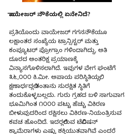
ವಾಯೇಜರ್ ನೌಕೆಯಲ್ಲಿ ಏನೇನಿದೆ?
ಪ್ರತಿಯೊಂದು ವಾಯೇಜರ್ ಗಗನನೌಕೆಯೂ
ಲಕ್ಷಾಂತರ ಸಂಖ್ಯೆಯ ಟ್ರಾನ್ಸಿಸ್ಟರ್ ಮತ್ತು
ಕಂಪ್ಯೂಟರ್ ಪ್ರೋಗ್ರಾಂ ಗಳಿಂದಾಗಿದ್ದು, ಅತಿ
ದೂರದ ಅಂತರಿಕ್ಷ ಪ್ರಯಾಣಕ್ಕೆ
ವಿನ್ಯಾಸಗೊಳಿಸಲಾಗಿದೆ. ಇವುಗಳ ವೇಗ ಘಂಟೆಗೆ
೩೬,೦೦೦ ಕಿ.ಮೀ. ಅಪಾಯ ಪರಿಸ್ಥಿತಿಯಲ್ಲಿ,
ಕ್ಷಣಾರ್ಧದಲ್ಲಿ ತಂತಾನು ಸುರಕ್ಷಿತ ಸ್ಥಿತಿಗೆ
ತಂದುಕೊಳ್ಳಬಲ್ಲದು. ಗುರು ಗ್ರಹದ ಬಳಿ ಸಾಗುವಾಗ
ಭೂಮಿಗಿಂತ ೧೦೦೦ ಪಟ್ಟು ಹೆಚ್ಚು ವಿಕಿರಣ
ಬೀಳುವುದರಿಂದ ರಕ್ಷಿಸಲು ವಿಕಿರಣ-ನಿಯಂತ್ರಿಸುವ
ಕವಚ ಹೊಂದಿದೆ. ಇದರಲ್ಲಿರುವ ಟೆಲಿವಿಷನ್
ಕ್ಯಾಮೆರಾಗಳು ಎಷ್ಟು ಶಕ್ತಿಯುತವಾಗಿವೆ ಎಂದರೆ