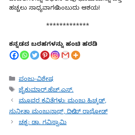
ಹಚ್ಚಲು ಸಾಧ್ಯವಾಗಲಿ ಎಂಬುದು ಆಶಯ!
*************
ಕನ್ನಡದ ಬರಹಗಳನ್ನು ಹಂಚಿ ಹರಡಿ
Categories
ಪಂಜು-ವಿಶೇಷ
Tags
ಜೈಕುಮಾರ್.ಹೆಚ್.ಎಸ್.
ಮೂವರ ಕವಿತೆಗಳು: ಮಂಜು ಹಿಚ್ಕಡ್,
ಸುನೀತಾ ಮಂಜುನಾಥ್, ದಿಲೀಪ್ ರಾಥೋಡ್
ಚಕ್ರ: ಡಾ. ಗವಿಸ್ವಾಮಿ