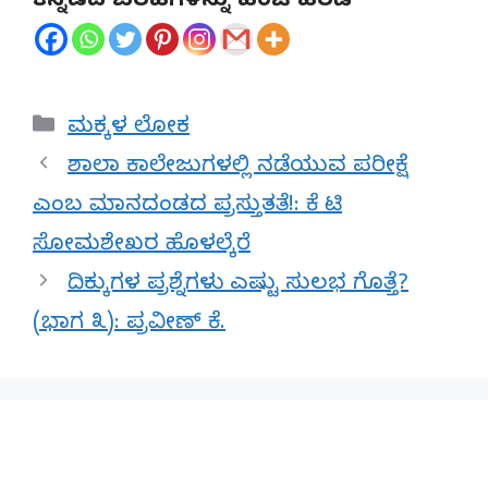
ಕನ್ನಡದ ಬರಹಗಳನ್ನು ಹಂಚಿ ಹರಡಿ
Categories
ಮಕ್ಕಳ ಲೋಕ
ಶಾಲಾ ಕಾಲೇಜುಗಳಲ್ಲಿ ನಡೆಯುವ ಪರೀಕ್ಷೆ
ಎಂಬ ಮಾನದಂಡದ ಪ್ರಸ್ತುತತೆ!: ಕೆ ಟಿ
ಸೋಮಶೇಖರ ಹೊಳಲ್ಕೆರೆ
ದಿಕ್ಕುಗಳ ಪ್ರಶ್ನೆಗಳು ಎಷ್ಟು ಸುಲಭ ಗೊತ್ತೆ?
(ಭಾಗ ೩): ಪ್ರವೀಣ್‌ ಕೆ.