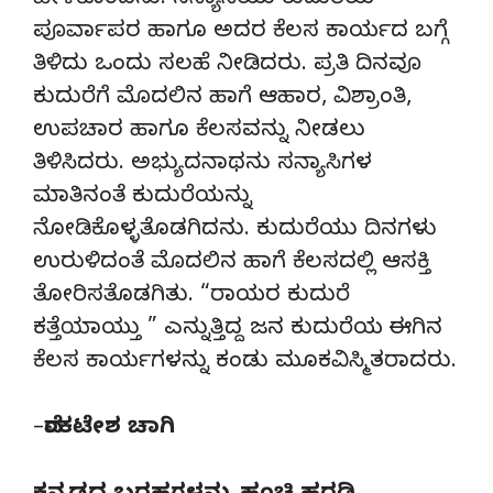
ಹೇಳಿಕೊಂಡನು. ಸನ್ಯಾಸಿಯು ಕುದುರೆಯ
ಪೂರ್ವಾಪರ ಹಾಗೂ ಅದರ ಕೆಲಸ ಕಾರ್ಯದ ಬಗ್ಗೆ
ತಿಳಿದು ಒಂದು ಸಲಹೆ ನೀಡಿದರು. ಪ್ರತಿ ದಿನವೂ
ಕುದುರೆಗೆ ಮೊದಲಿನ ಹಾಗೆ ಆಹಾರ, ವಿಶ್ರಾಂತಿ,
ಉಪಚಾರ ಹಾಗೂ ಕೆಲಸವನ್ನು ನೀಡಲು
ತಿಳಿಸಿದರು. ಅಭ್ಯುದನಾಥನು ಸನ್ಯಾಸಿಗಳ
ಮಾತಿನಂತೆ ಕುದುರೆಯನ್ನು
ನೋಡಿಕೊಳ್ಳತೊಡಗಿದನು. ಕುದುರೆಯು ದಿನಗಳು
ಉರುಳಿದಂತೆ ಮೊದಲಿನ ಹಾಗೆ ಕೆಲಸದಲ್ಲಿ ಆಸಕ್ತಿ
ತೋರಿಸತೊಡಗಿತು. “ರಾಯರ ಕುದುರೆ
ಕತ್ತೆಯಾಯ್ತು ” ಎನ್ನುತ್ತಿದ್ದ ಜನ ಕುದುರೆಯ ಈಗಿನ
ಕೆಲಸ ಕಾರ್ಯಗಳನ್ನು ಕಂಡು ಮೂಕವಿಸ್ಮಿತರಾದರು.
–
ವೆಂಕಟೇಶ ಚಾಗಿ