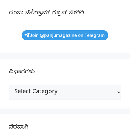
ಪಂಜು ಟೆಲಿಗ್ರಾಮ್ ಗ್ರೂಪ್ ಸೇರಿರಿ
Join @panjumagazine on Telegram
ವಿಭಾಗಗಳು
ವಿಭಾಗಗಳು
ನೆರವಾಗಿ