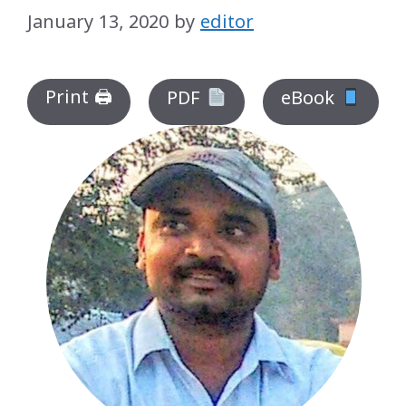
January 13, 2020
by
editor
Print 🖨
PDF
eBook