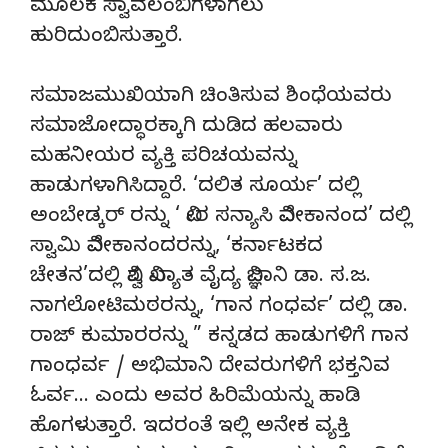
ಮೂಲಕ ಸ್ವಾವಲಂಬಿಗಳಾಗಲು
ಹುರಿದುಂಬಿಸುತ್ತಾರೆ.
ಸಮಾಜಮುಖಿಯಾಗಿ ಚಿಂತಿಸುವ ಶಿಂಧೆಯವರು
ಸಮಾಜೋದ್ಧಾರಕ್ಕಾಗಿ ದುಡಿದ ಹಲವಾರು
ಮಹನೀಯರ ವ್ಯಕ್ತಿ ಪರಿಚಯವನ್ನು
ಹಾಡುಗಳಾಗಿಸಿದ್ದಾರೆ. ‘ದಲಿತ ಸೂರ್ಯ’ ದಲ್ಲಿ
ಅಂಬೇಡ್ಕರ್ ರನ್ನು ‘ ವೀರ ಸನ್ಯಾಸಿ ವಿವೇಕಾನಂದ’ ದಲ್ಲಿ
ಸ್ವಾಮಿ ವಿವೇಕಾನಂದರನ್ನು, ‘ಕರ್ನಾಟಕದ
ಚೇತನ’ದಲ್ಲಿ ವಿಶ್ವ ವಿಖ್ಯಾತ ವೈದ್ಯ ವಿಜ್ಞಾನಿ ಡಾ. ಸ.ಜ.
ನಾಗಲೋಟಿಮಠರನ್ನು, ‘ಗಾನ ಗಂಧರ್ವ’ ದಲ್ಲಿ ಡಾ.
ರಾಜ್ ಕುಮಾರರನ್ನು ” ಕನ್ನಡದ ಹಾಡುಗಳಿಗೆ ಗಾನ
ಗಾಂಧರ್ವ / ಅಭಿಮಾನಿ ದೇವರುಗಳಿಗೆ ಭಕ್ತನಿವ
ಓರ್ವ… ಎಂದು ಅವರ ಹಿರಿಮೆಯನ್ನು ಹಾಡಿ
ಹೊಗಳುತ್ತಾರೆ. ಇದರಂತೆ ಇಲ್ಲಿ ಅನೇಕ ವ್ಯಕ್ತಿ