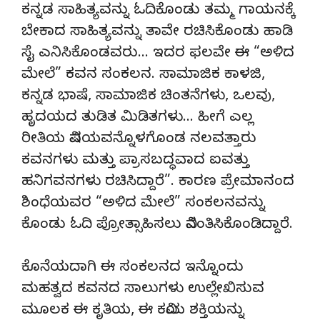
ಕನ್ನಡ ಸಾಹಿತ್ಯವನ್ನು ಓದಿಕೊಂಡು ತಮ್ಮ ಗಾಯನಕ್ಕೆ
ಬೇಕಾದ ಸಾಹಿತ್ಯವನ್ನು ತಾವೇ ರಚಿಸಿಕೊಂಡು ಹಾಡಿ
ಸೈ ಎನಿಸಿಕೊಂಡವರು… ಇದರ ಫಲವೇ ಈ “ಅಳಿದ
ಮೇಲೆ” ಕವನ ಸಂಕಲನ. ಸಾಮಾಜಿಕ ಕಾಳಜಿ,
ಕನ್ನಡ ಭಾಷೆ, ಸಾಮಾಜಿಕ ಚಿಂತನೆಗಳು, ಒಲವು,
ಹೃದಯದ ತುಡಿತ ಮಿಡಿತಗಳು… ಹೀಗೆ ಎಲ್ಲ
ರೀತಿಯ ವಿಷಯವನ್ನೊಳಗೊಂಡ ನಲವತ್ತಾರು
ಕವನಗಳು ಮತ್ತು ಪ್ರಾಸಬದ್ಧವಾದ ಐವತ್ತು
ಹನಿಗವನಗಳು ರಚಿಸಿದ್ದಾರೆ”. ಕಾರಣ ಪ್ರೇಮಾನಂದ
ಶಿಂಧೆಯವರ “ಅಳಿದ ಮೇಲೆ” ಸಂಕಲನವನ್ನು
ಕೊಂಡು ಓದಿ ಪ್ರೋತ್ಸಾಹಿಸಲು ವಿನಂತಿಸಿಕೊಂಡಿದ್ದಾರೆ.
ಕೊನೆಯದಾಗಿ ಈ ಸಂಕಲನದ ಇನ್ನೊಂದು
ಮಹತ್ವದ ಕವನದ ಸಾಲುಗಳು ಉಲ್ಲೇಖಿಸುವ
ಮೂಲಕ ಈ ಕೃತಿಯ, ಈ ಕವಿಯ ಶಕ್ತಿಯನ್ನು