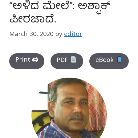
“ಅಳಿದ ಮೇಲೆ”: ಅಶ್ಫಾಕ್
ಪೀರಜಾದೆ.
March 30, 2020
by
editor
Print 🖨
PDF
eBook