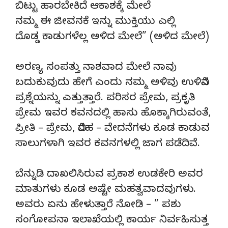
ಬಿಟ್ಟು ಹಾರಬೇಕಿದೆ ಆಕಾಶಕ್ಕೆ ಮೇಲೆ
ನಮ್ಮ ಈ ಜೀವನಕೆ ಇನ್ನು ಮುಕ್ತಿಯು ಎಲ್ಲಿ
ದೊಡ್ಡ ಕಾಡುಗಳೆಲ್ಲ ಅಳಿದ ಮೇಲೆ” (ಅಳಿದ ಮೇಲೆ)
ಅರಣ್ಯ ಸಂಪತ್ತು ನಾಶವಾದ ಮೇಲೆ ನಾವು
ಬದುಕುವುದು ಹೇಗೆ ಎಂದು ನಮ್ಮ ಅಳಿವು ಉಳಿವಿನ
ಪ್ರಶ್ನೆಯನ್ನು ಎತ್ತುತ್ತಾರೆ. ಪರಿಸರ ಪ್ರೇಮ, ಪ್ರಕೃತಿ
ಪ್ರೇಮ ಇವರ ಕವನದಲ್ಲಿ ಹಾಸು ಹೊಕ್ಕಾಗಿರುವಂತೆ,
ಪ್ರೀತಿ – ಪ್ರೇಮ, ವಿರಹ – ವೇದನೆಗಳು ಕೂಡ ಕಾಡುವ
ಸಾಲುಗಳಾಗಿ ಇವರ ಕವನಗಳಲ್ಲಿ ಜಾಗ ಪಡೆದಿವೆ.
ಬೆನ್ನುಡಿ ದಾಖಲಿಸಿರುವ ಪ್ರಕಾಶ ಉಡಕೇರಿ ಅವರ
ಮಾತುಗಳು ಕೂಡ ಅಷ್ಟೇ ಮಹತ್ವವಾದವುಗಳು.
ಅವರು ಏನು ಹೇಳುತ್ತಾರೆ ನೋಡಿ – ” ಪಶು
ಸಂಗೋಪನಾ ಇಲಾಖೆಯಲ್ಲಿ ಕಾರ್ಯ ನಿರ್ವಹಿಸುತ್ತ