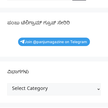
ಪಂಜು ಟೆಲಿಗ್ರಾಮ್ ಗ್ರೂಪ್ ಸೇರಿರಿ
Join @panjumagazine on Telegram
ವಿಭಾಗಗಳು
ವಿಭಾಗಗಳು