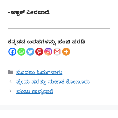
–
ಅಶ್ಫಾಕ್ ಪೀರಜಾದೆ.
ಕನ್ನಡದ ಬರಹಗಳನ್ನು ಹಂಚಿ ಹರಡಿ
Categories
ಮೊದಲು ಓದುಗನಾಗು
ಪ್ರೇಮ ಷರತ್ತು: ಸುಜಾತ ಕೋಣೂರು
ಪಂಜು ಕಾವ್ಯಧಾರೆ