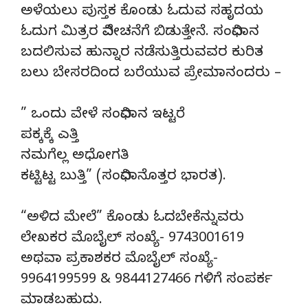
ಅಳೆಯಲು ಪುಸ್ತಕ ಕೊಂಡು ಓದುವ ಸಹೃದಯ
ಓದುಗ ಮಿತ್ರರ ವಿವೇಚನೆಗೆ ಬಿಡುತ್ತೇನೆ. ಸಂವಿಧಾನ
ಬದಲಿಸುವ ಹುನ್ನಾರ ನಡೆಸುತ್ತಿರುವವರ ಕುರಿತ
ಬಲು ಬೇಸರದಿಂದ ಬರೆಯುವ ಪ್ರೇಮಾನಂದರು –
” ಒಂದು ವೇಳೆ ಸಂವಿಧಾನ ಇಟ್ಟರೆ
ಪಕ್ಕಕ್ಕೆ ಎತ್ತಿ
ನಮಗೆಲ್ಲ ಅಧೋಗತಿ
ಕಟ್ಟಿಟ್ಟ ಬುತ್ತಿ” (ಸಂವಿಧಾನೊತ್ತರ ಭಾರತ).
“ಅಳಿದ ಮೇಲೆ” ಕೊಂಡು ಓದಬೇಕೆನ್ನುವರು
ಲೇಖಕರ ಮೊಬೈಲ್ ಸಂಖ್ಯೆ- 9743001619
ಅಥವಾ ಪ್ರಕಾಶಕರ ಮೊಬೈಲ್ ಸಂಖ್ಯೆ-
9964199599 & 9844127466 ಗಳಿಗೆ ಸಂಪರ್ಕ
ಮಾಡಬಹುದು.