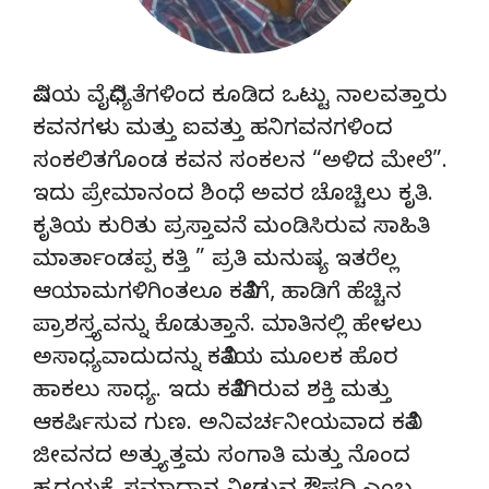
ವಿಷಯ ವೈವಿಧ್ಯತೆಗಳಿಂದ ಕೂಡಿದ ಒಟ್ಟು ನಾಲವತ್ತಾರು
ಕವನಗಳು ಮತ್ತು ಐವತ್ತು ಹನಿಗವನಗಳಿಂದ
ಸಂಕಲಿತಗೊಂಡ ಕವನ ಸಂಕಲನ “ಅಳಿದ ಮೇಲೆ”.
ಇದು ಪ್ರೇಮಾನಂದ ಶಿಂಧೆ ಅವರ ಚೊಚ್ಚಿಲು ಕೃತಿ.
ಕೃತಿಯ ಕುರಿತು ಪ್ರಸ್ತಾವನೆ ಮಂಡಿಸಿರುವ ಸಾಹಿತಿ
ಮಾರ್ತಾಂಡಪ್ಪ ಕತ್ತಿ ” ಪ್ರತಿ ಮನುಷ್ಯ ಇತರೆಲ್ಲ
ಆಯಾಮಗಳಿಗಿಂತಲೂ ಕವಿತೆಗೆ, ಹಾಡಿಗೆ ಹೆಚ್ಚಿನ
ಪ್ರಾಶಸ್ತ್ಯವನ್ನು ಕೊಡುತ್ತಾನೆ. ಮಾತಿನಲ್ಲಿ ಹೇಳಲು
ಅಸಾಧ್ಯವಾದುದನ್ನು ಕವಿತೆಯ ಮೂಲಕ ಹೊರ
ಹಾಕಲು ಸಾಧ್ಯ. ಇದು ಕವಿತೆಗಿರುವ ಶಕ್ತಿ ಮತ್ತು
ಆಕರ್ಷಿಸುವ ಗುಣ. ಅನಿವರ್ಚನೀಯವಾದ ಕವಿತೆ
ಜೀವನದ ಅತ್ತ್ಯುತ್ತಮ ಸಂಗಾತಿ ಮತ್ತು ನೊಂದ