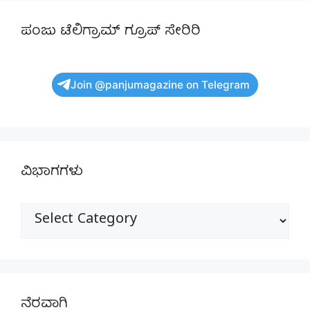
ಪಂಜು ಟೆಲಿಗ್ರಾಮ್ ಗ್ರೂಪ್ ಸೇರಿರಿ
Join @panjumagazine on Telegram
ವಿಭಾಗಗಳು
ವಿಭಾಗಗಳು
ನೆರವಾಗಿ