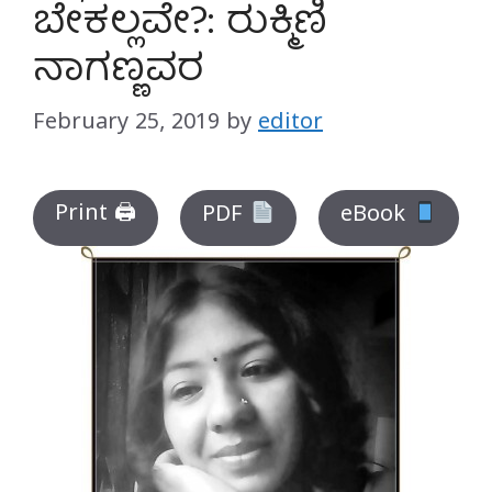
ಬೇಕಲ್ಲವೇ?: ರುಕ್ಮಿಣಿ
ನಾಗಣ್ಣವರ
February 25, 2019
by
editor
Print 🖨
PDF
eBook