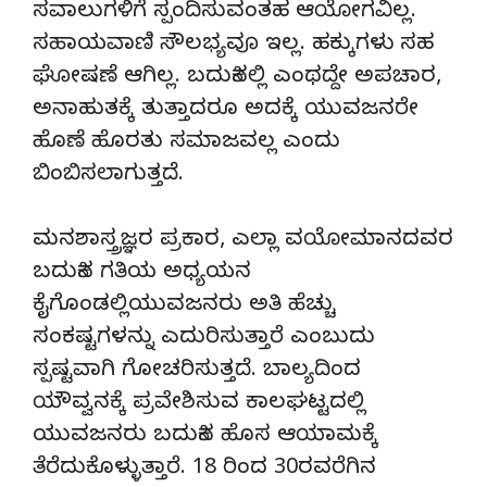
ಸವಾಲುಗಳಿಗೆ ಸ್ಪಂದಿಸುವಂತಹ ಆಯೋಗವಿಲ್ಲ.
ಸಹಾಯವಾಣಿ ಸೌಲಭ್ಯವೂ ಇಲ್ಲ. ಹಕ್ಕುಗಳು ಸಹ
ಘೋಷಣೆ ಆಗಿಲ್ಲ. ಬದುಕಿನಲ್ಲಿ ಎಂಥದ್ದೇ ಅಪಚಾರ,
ಅನಾಹುತಕ್ಕೆ ತುತ್ತಾದರೂ ಅದಕ್ಕೆ ಯುವಜನರೇ
ಹೊಣೆ ಹೊರತು ಸಮಾಜವಲ್ಲ ಎಂದು
ಬಿಂಬಿಸಲಾಗುತ್ತದೆ.
ಮನಶಾಸ್ತ್ರಜ್ಞರ ಪ್ರಕಾರ, ಎಲ್ಲಾ ವಯೋಮಾನದವರ
ಬದುಕಿನ ಗತಿಯ ಅಧ್ಯಯನ
ಕೈಗೊಂಡಲ್ಲಿಯುವಜನರು ಅತಿ ಹೆಚ್ಚು
ಸಂಕಷ್ಟಗಳನ್ನು ಎದುರಿಸುತ್ತಾರೆ ಎಂಬುದು
ಸ್ಪಷ್ಟವಾಗಿ ಗೋಚರಿಸುತ್ತದೆ. ಬಾಲ್ಯದಿಂದ
ಯೌವ್ವನಕ್ಕೆ ಪ್ರವೇಶಿಸುವ ಕಾಲಘಟ್ಟದಲ್ಲಿ
ಯುವಜನರು ಬದುಕಿನ ಹೊಸ ಆಯಾಮಕ್ಕೆ
ತೆರೆದುಕೊಳ್ಳುತ್ತಾರೆ. 18 ರಿಂದ 30ರವರೆಗಿನ