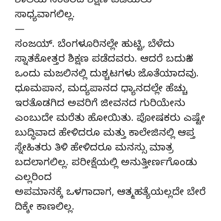
ಶಾಲೆಯ ನಂತರದ ಶಿಕ್ಷಣ ಪಡೆಯಲು
ಸಾಧ್ಯವಾಗಲಿಲ್ಲ.
—
ಸಂಜಯ್. ಬೆಂಗಳೂರಿನಲ್ಲೇ ಹುಟ್ಟಿ, ಬೆಳೆದು
ಸ್ನಾತಕೋತ್ತರ ಶಿಕ್ಷಣ ಪಡೆದವರು. ಆದರೆ ಬದುಕಿನ
ಒಂದು ಮಜಲಿನಲ್ಲಿ ದುಶ್ಚಟಗಳು ಜೊತೆಯಾದವು.
ಧೂಮಪಾನ, ಮದ್ಯಪಾನದ ಧ್ಯಾನದಲ್ಲೇ ಹೆಚ್ಚು
ಇರತೊಡಗಿದ ಅವರಿಗೆ ಜೀವನದ ಗುರಿಯೇನು
ಎಂಬುದೇ ಮರೆತು ಹೋಯಿತು. ಪೋಷಕರು ಎಷ್ಟೇ
ಬುದ್ಧಿವಾದ ಹೇಳಿದರೂ ಮತ್ತು ಕಾಲೇಜಿನಲ್ಲಿ ಆಪ್ತ
ಸ್ನೇಹಿತರು ತಿಳಿ ಹೇಳಿದರೂ ಮನಸ್ಸು ಮಾತ್ರ
ಬದಲಾಗಲಿಲ್ಲ. ಪರೀಕ್ಷೆಯಲ್ಲಿ ಅನುತ್ತೀರ್ಣಗೊಂಡು
ಎಲ್ಲರಿಂದ
ಅಪಮಾನಕ್ಕೆ ಒಳಗಾದಾಗ, ಆತ್ಮಹತ್ಯೆಯಲ್ಲದೇ ಬೇರೆ
ದಿಕ್ಕೇ ಕಾಣಲಿಲ್ಲ.