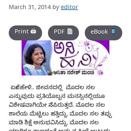
March 31, 2014
by
editor
Print 🖨
PDF
eBook
ಏನೇ ಹೇಳಿ.. ಜೀವನದಲ್ಲಿ ಮೊದಲ ಸಲ
ಎನ್ನುವುದು ಪ್ರತಿಯೊಬ್ಬನ ಮನಸ್ಸಿನಲ್ಲಿಯೂ
ವಿಶೇಷವಾಗಿಯೇ ನೆನಪಿರುತ್ತದೆ. ಮೊದಲ ಸಲ
ಶಾಲೆಯ ಮೆಟ್ಟಿಲು ಹತ್ತಿದ್ದು, ಮೊದಲ ಸಲ ತಪ್ಪು
ಮಾಡಿ ಶಿಕ್ಷೆ ಅನುಭವಿಸಿದ್ದು, ಮೊದಲ ಸಲ