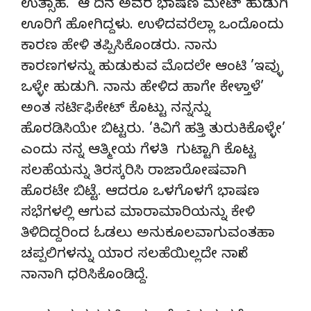
ಉತ್ಸಾಹ. ಆ ದಿನ ಅವರ ಭಾಷಣ ಮೇಟ್ ಹುಡುಗಿ
ಊರಿಗೆ ಹೋಗಿದ್ದಳು. ಉಳಿದವರೆಲ್ಲಾ ಒಂದೊಂದು
ಕಾರಣ ಹೇಳಿ ತಪ್ಪಿಸಿಕೊಂಡರು. ನಾನು
ಕಾರಣಗಳನ್ನು ಹುಡುಕುವ ಮೊದಲೇ ಆಂಟಿ ’ಇವ್ಳು
ಒಳ್ಳೇ ಹುಡುಗಿ. ನಾನು ಹೇಳಿದ ಹಾಗೇ ಕೇಳ್ತಾಳೆ’
ಅಂತ ಸರ್ಟಿಫಿಕೇಟ್ ಕೊಟ್ಟು ನನ್ನನ್ನು
ಹೊರಡಿಸಿಯೇ ಬಿಟ್ಟರು. ’ಕಿವಿಗೆ ಹತ್ತಿ ತುರುಕಿಕೊಳ್ಳೇ’
ಎಂದು ನನ್ನ ಆತ್ಮೀಯ ಗೆಳತಿ ಗುಟ್ಟಾಗಿ ಕೊಟ್ಟ
ಸಲಹೆಯನ್ನು ತಿರಸ್ಕರಿಸಿ ರಾಜಾರೋಷವಾಗಿ
ಹೊರಟೇ ಬಿಟ್ಟೆ. ಆದರೂ ಒಳಗೊಳಗೆ ಭಾಷಣ
ಸಭೆಗಳಲ್ಲಿ ಆಗುವ ಮಾರಾಮಾರಿಯನ್ನು ಕೇಳಿ
ತಿಳಿದಿದ್ದರಿಂದ ಓಡಲು ಅನುಕೂಲವಾಗುವಂತಹಾ
ಚಪ್ಪಲಿಗಳನ್ನು ಯಾರ ಸಲಹೆಯಿಲ್ಲದೇ ನಾನೇ
ನಾನಾಗಿ ಧರಿಸಿಕೊಂಡಿದ್ದೆ.