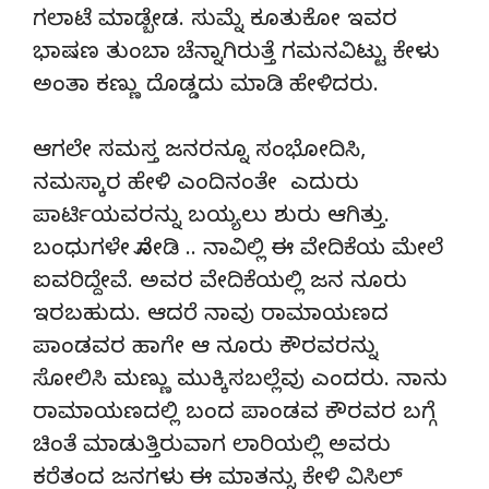
ಗಲಾಟೆ ಮಾಡ್ಬೇಡ. ಸುಮ್ನೆ ಕೂತುಕೋ ಇವರ
ಭಾಷಣ ತುಂಬಾ ಚೆನ್ನಾಗಿರುತ್ತೆ ಗಮನವಿಟ್ಟು ಕೇಳು
ಅಂತಾ ಕಣ್ಣು ದೊಡ್ಡದು ಮಾಡಿ ಹೇಳಿದರು.
ಆಗಲೇ ಸಮಸ್ತ ಜನರನ್ನೂ ಸಂಭೋದಿಸಿ,
ನಮಸ್ಕಾರ ಹೇಳಿ ಎಂದಿನಂತೇ ಎದುರು
ಪಾರ್ಟಿಯವರನ್ನು ಬಯ್ಯಲು ಶುರು ಆಗಿತ್ತು.
ಬಂಧುಗಳೇ ನೋಡಿ .. ನಾವಿಲ್ಲಿ ಈ ವೇದಿಕೆಯ ಮೇಲೆ
ಐವರಿದ್ದೇವೆ. ಅವರ ವೇದಿಕೆಯಲ್ಲಿ ಜನ ನೂರು
ಇರಬಹುದು. ಆದರೆ ನಾವು ರಾಮಾಯಣದ
ಪಾಂಡವರ ಹಾಗೇ ಆ ನೂರು ಕೌರವರನ್ನು
ಸೋಲಿಸಿ ಮಣ್ಣು ಮುಕ್ಕಿಸಬಲ್ಲೆವು ಎಂದರು. ನಾನು
ರಾಮಾಯಣದಲ್ಲಿ ಬಂದ ಪಾಂಡವ ಕೌರವರ ಬಗ್ಗೆ
ಚಿಂತೆ ಮಾಡುತ್ತಿರುವಾಗ ಲಾರಿಯಲ್ಲಿ ಅವರು
ಕರೆತಂದ ಜನಗಳು ಈ ಮಾತನ್ನು ಕೇಳಿ ವಿಸಿಲ್