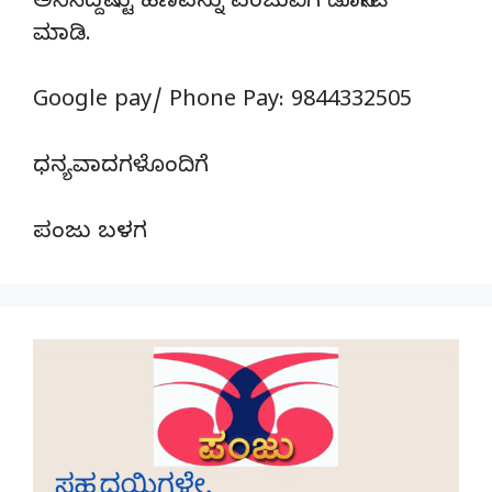
ಅನಿಸಿದ್ದಷ್ಟು ಹಣವನ್ನು ಪಂಜುವಿಗೆ ಡೊನೇಟ್‌
ಮಾಡಿ.
Google pay/ Phone Pay: 9844332505
ಧನ್ಯವಾದಗಳೊಂದಿಗೆ
ಪಂಜು ಬಳಗ