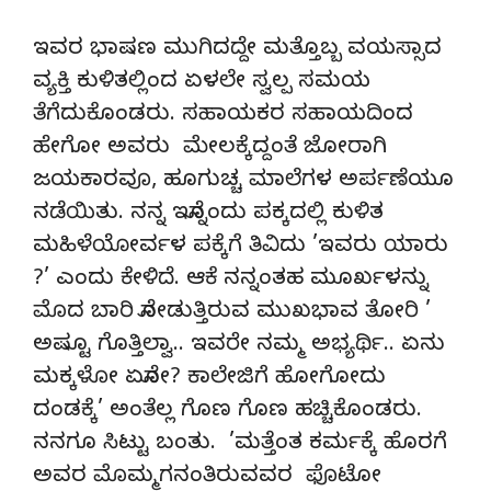
ಇವರ ಭಾಷಣ ಮುಗಿದದ್ದೇ ಮತ್ತೊಬ್ಬ ವಯಸ್ಸಾದ
ವ್ಯಕ್ತಿ ಕುಳಿತಲ್ಲಿಂದ ಏಳಲೇ ಸ್ವಲ್ಪ ಸಮಯ
ತೆಗೆದುಕೊಂಡರು. ಸಹಾಯಕರ ಸಹಾಯದಿಂದ
ಹೇಗೋ ಅವರು ಮೇಲಕ್ಕೆದ್ದಂತೆ ಜೋರಾಗಿ
ಜಯಕಾರವೂ, ಹೂಗುಚ್ಚ ಮಾಲೆಗಳ ಅರ್ಪಣೆಯೂ
ನಡೆಯಿತು. ನನ್ನ ಇನ್ನೊಂದು ಪಕ್ಕದಲ್ಲಿ ಕುಳಿತ
ಮಹಿಳೆಯೋರ್ವಳ ಪಕ್ಕೆಗೆ ತಿವಿದು ’ಇವರು ಯಾರು
?’ ಎಂದು ಕೇಳಿದೆ. ಆಕೆ ನನ್ನಂತಹ ಮೂರ್ಖಳನ್ನು
ಮೊದ ಬಾರಿ ನೋಡುತ್ತಿರುವ ಮುಖಭಾವ ತೋರಿ ’
ಅಷ್ಟೂ ಗೊತ್ತಿಲ್ವಾ.. ಇವರೇ ನಮ್ಮ ಅಭ್ಯರ್ಥಿ.. ಏನು
ಮಕ್ಕಳೋ ಏನೋ? ಕಾಲೇಜಿಗೆ ಹೋಗೋದು
ದಂಡಕ್ಕೆ’ ಅಂತೆಲ್ಲ ಗೊಣ ಗೊಣ ಹಚ್ಚಿಕೊಂಡರು.
ನನಗೂ ಸಿಟ್ಟು ಬಂತು. ’ಮತ್ತೆಂತ ಕರ್ಮಕ್ಕೆ ಹೊರಗೆ
ಅವರ ಮೊಮ್ಮಗನಂತಿರುವವರ ಫೊಟೋ