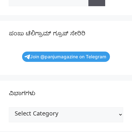
for:
ಪಂಜು ಟೆಲಿಗ್ರಾಮ್ ಗ್ರೂಪ್ ಸೇರಿರಿ
Join @panjumagazine on Telegram
ವಿಭಾಗಗಳು
ವಿಭಾಗಗಳು