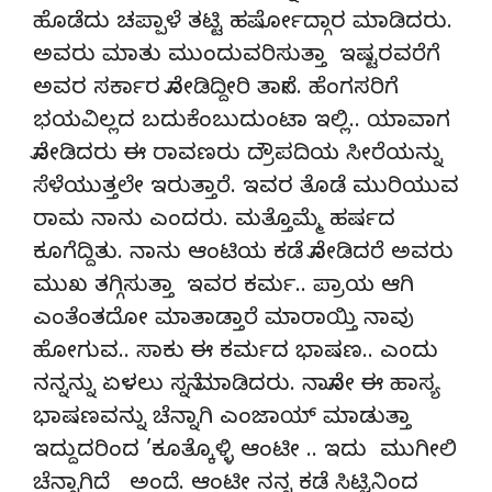
ಹೊಡೆದು ಚಪ್ಪಾಳೆ ತಟ್ಟಿ ಹರ್ಷೋದ್ಗಾರ ಮಾಡಿದರು.
ಅವರು ಮಾತು ಮುಂದುವರಿಸುತ್ತಾ ಇಷ್ಟರವರೆಗೆ
ಅವರ ಸರ್ಕಾರ ನೋಡಿದ್ದೀರಿ ತಾನೇ.. ಹೆಂಗಸರಿಗೆ
ಭಯವಿಲ್ಲದ ಬದುಕೆಂಬುದುಂಟಾ ಇಲ್ಲಿ.. ಯಾವಾಗ
ನೋಡಿದರು ಈ ರಾವಣರು ದ್ರೌಪದಿಯ ಸೀರೆಯನ್ನು
ಸೆಳೆಯುತ್ತಲೇ ಇರುತ್ತಾರೆ. ಇವರ ತೊಡೆ ಮುರಿಯುವ
ರಾಮ ನಾನು ಎಂದರು. ಮತ್ತೊಮ್ಮೆ ಹರ್ಷದ
ಕೂಗೆದ್ದಿತು. ನಾನು ಆಂಟಿಯ ಕಡೆ ನೋಡಿದರೆ ಅವರು
ಮುಖ ತಗ್ಗಿಸುತ್ತಾ ಇವರ ಕರ್ಮ.. ಪ್ರಾಯ ಆಗಿ
ಎಂತೆಂತದೋ ಮಾತಾಡ್ತಾರೆ ಮಾರಾಯ್ತಿ ನಾವು
ಹೋಗುವ.. ಸಾಕು ಈ ಕರ್ಮದ ಭಾಷಣ.. ಎಂದು
ನನ್ನನ್ನು ಏಳಲು ಸನ್ನೆ ಮಾಡಿದರು. ನಾನೋ ಈ ಹಾಸ್ಯ
ಭಾಷಣವನ್ನು ಚೆನ್ನಾಗಿ ಎಂಜಾಯ್ ಮಾಡುತ್ತಾ
ಇದ್ದುದರಿಂದ ’ಕೂತ್ಕೊಳ್ಳಿ ಆಂಟೀ .. ಇದು ಮುಗೀಲಿ
ಚೆನ್ನಾಗಿದೆ ಅಂದೆ. ಆಂಟೀ ನನ್ನ ಕಡೆ ಸಿಟ್ಟಿನಿಂದ