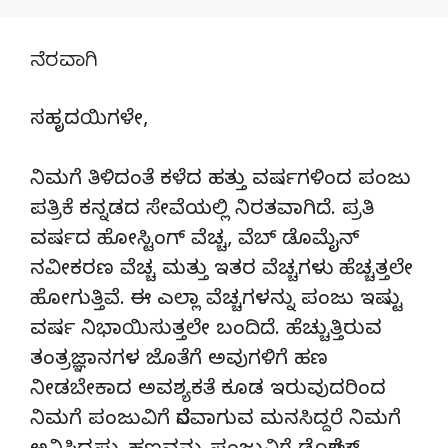
ನೆರವಾಗಿ
ಸಹೃದಯಿಗಳೇ,
ನಿಮಗೆ ತಿಳಿದಂತೆ ಕಳೆದ ಹತ್ತು ವರ್ಷಗಳಿಂದ ಪಂಜು
ಪತ್ರಿಕೆ ಕನ್ನಡದ ಸೇವೆಯಲ್ಲಿ ನಿರತವಾಗಿದೆ. ಪ್ರತಿ
ವರ್ಷದ ಹೋಸ್ಟಿಂಗ್‌ ವೆಚ್ಚ, ವೆಬ್‌ ಡೊಮೈನ್‌
ನವೀಕರಣ ವೆಚ್ಚ ಮತ್ತು ಇತರ ವೆಚ್ಚಗಳು ಹೆಚ್ಚತ್ತಲೇ
ಹೋಗುತ್ತಿವೆ. ಈ ಎಲ್ಲಾ ವೆಚ್ಚಗಳನ್ನು ಪಂಜು ಇಷ್ಟು
ವರ್ಷ ನಿಭಾಯಿಸುತ್ತಲೇ ಬಂದಿದೆ. ಹೆಚ್ಚುತ್ತಿರುವ
ತಂತ್ರಜ್ಞಾನಗಳ ಜೊತೆಗೆ ಅವುಗಳಿಗೆ ಹಣ
ನೀಡಬೇಕಾದ ಅವಶ್ಯಕತೆ ಕೂಡ ಇರುವುದರಿಂದ
ನಿಮಗೆ ಪಂಜುವಿಗೆ ನೆರವಾಗುವ ಮನಸಿದ್ದರೆ ನಿಮಗೆ