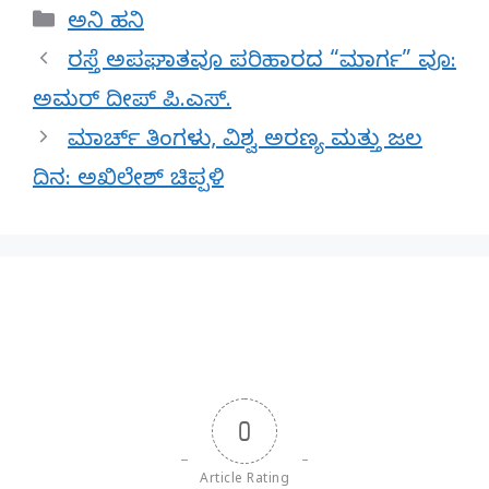
Categories
ಅನಿ ಹನಿ
ರಸ್ತೆ ಅಪಘಾತವೂ ಪರಿಹಾರದ “ಮಾರ್ಗ” ವೂ:
ಅಮರ್ ದೀಪ್ ಪಿ.ಎಸ್.
ಮಾರ್ಚ್ ತಿಂಗಳು, ವಿಶ್ವ ಅರಣ್ಯ ಮತ್ತು ಜಲ
ದಿನ: ಅಖಿಲೇಶ್ ಚಿಪ್ಪಳಿ
0
Article Rating