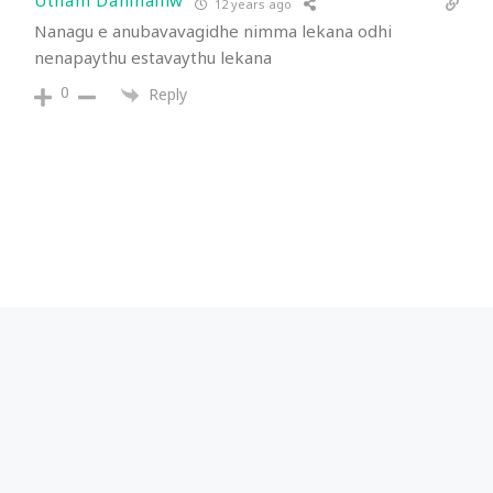
Utham Danihalliw
12 years ago
Nanagu e anubavavagidhe nimma lekana odhi
nenapaythu estavaythu lekana
0
Reply