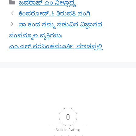
Categories
ಜವರಾಜ್‌ ಎಂ ನೀಳ್ಗಾವ್ಯ
ಕೆಂಪರೋಡ್..!: ತಿರುಪತಿ ಭಂಗಿ
ನಾ ಕಂಡ ನಮ್ಮ ನಡುವಿನ ವಿಜ್ಞಾನದ
ಸಂಪನ್ಮೂಲ ವ್ಯಕ್ತಿಗಳು:
ಎಂ.ಎಲ್.ನರಸಿಂಹಮೂರ್ತಿ, ಮಾಡಪ್ಪಲ್ಲಿ
0
Article Rating