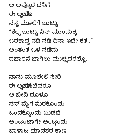
ಆ ಅವ್ವೊರ ದನಿಗೆ
ಈ ಅಯ್ನೋರು
ನನ್ನ ಮೂಲೆಗೆ ಬುಟ್ಟು
“ಕೆಲ್ಸ ಬುಟ್ಟು ನಿನ್ ಮುಂದುಕ್ಕ
ಬರಕಾದ್ದ ನಡಿ ನಡಿ ದಿನಾ ಇದೇ ಕತ..”
ಅಂತಂತ ಒಳ ನಡೆದು
ದಬಾರನೆ ಬಾಗಿಲು ಮುಚ್ಚಿದರಲ್ಲೊ..
ನಾನು ಮೂಲೇಲಿ ಸೇರಿ
ಈ ಅಯ್ನೋರ್ ಬೆವರೂ
ಆ ಬೀದಿ ಧೂಳೂ
ನನ್ ಮೈಗ ಮೆರಕೊಂಡು
ಒಂದಕ್ಕೊಂದು ಬುಡದೆ
ಅಂಟಂಟಾಗೇ ಅಂಟ್ಗಂಡು
ಬಾಳಾಟ ಮಾಡತರ ಕಾಣ್ತ