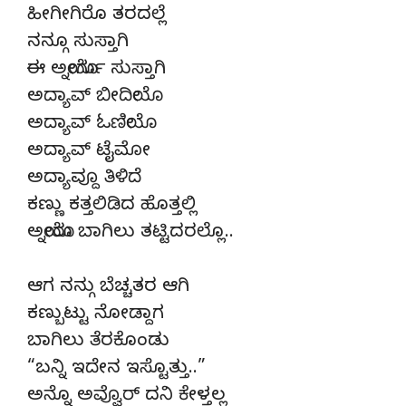
ಹೀಗೀಗಿರೊ ತರದಲ್ಲೆ
ನನ್ಗೂ ಸುಸ್ತಾಗಿ
ಈ ಅಯ್ನೋರ್ಗು ಸುಸ್ತಾಗಿ
ಅದ್ಯಾವ್ ಬೀದಿಯೋ
ಅದ್ಯಾವ್ ಓಣಿಯೋ
ಅದ್ಯಾವ್ ಟೈಮೋ
ಅದ್ಯಾವ್ದೂ ತಿಳಿದೆ
ಕಣ್ಣು ಕತ್ತಲಿಡಿದ ಹೊತ್ತಲ್ಲಿ
ಅಯ್ನೋರು ಬಾಗಿಲು ತಟ್ಟಿದರಲ್ಲೊ..
ಆಗ ನನ್ಗು ಬೆಚ್ಚತರ ಆಗಿ
ಕಣ್ಬುಟ್ಟು ನೋಡ್ದಾಗ
ಬಾಗಿಲು ತೆರಕೊಂಡು
“ಬನ್ನಿ ಇದೇನ ಇಸ್ಟೊತ್ತು..”
ಅನ್ನೊ ಅವ್ವೊರ್ ದನಿ ಕೇಳ್ತಲ್ಲ