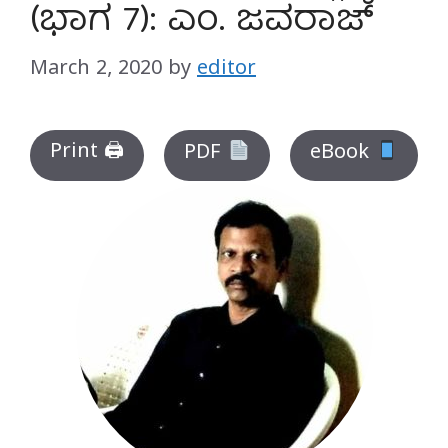
(ಭಾಗ 7): ಎಂ. ಜವರಾಜ್
March 2, 2020
by
editor
Print 🖨
PDF
eBook