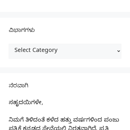
ವಿಭಾಗಗಳು
ವಿಭಾಗಗಳು
ನೆರವಾಗಿ
ಸಹೃದಯಿಗಳೇ,
ನಿಮಗೆ ತಿಳಿದಂತೆ ಕಳೆದ ಹತ್ತು ವರ್ಷಗಳಿಂದ ಪಂಜು
ಪತ್ರಿಕೆ ಕನ್ನಡದ ಸೇವೆಯಲ್ಲಿ ನಿರತವಾಗಿದೆ. ಪ್ರತಿ