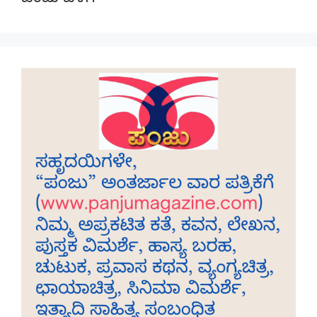
ಪಂಜು ಬಳಗ