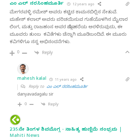
ಎಂ ಎಲ್ ನರಸಿಂಹಮೂರ್ತಿ
12 years ago
ಮೇಗರವಳ್ಳಿ ರಮೇಶ್ ಅವರು ಕಟ್ಟಿದ ಕಾಮನಬಿಲ್ಲಿನ ಸೇತುವೆ.
ಮಹೇಶ್ ಕಲಾಲ್ ಅವರು ಪರಿಚಯಿಸುವ ಗುಹೆಯೊಳಗಿನ ಮೈಲಾರ
ಲಿಂಗ, ಮತ್ತು ರಾಜಹಂಸ ಅವರ ಮೊಗ್ಗು ಹರೆಯ ಅರಳಿರುವುದು, ಈ
ಮೂವರು ತುಂಬ ಕವಿತೆಗಳು ಚೆನ್ನಾಗಿ ಮೂಡಿಬಂದಿವೆ. ಈ ಮೂರು
ಕವಿಗಳಿಗೂ ನನ್ನ ಅಭಿನಂದನೆಗಳು.
0
Reply
mahesh kalal
11 years ago
Reply to
ಎಂ ಎಲ್ ನರಸಿಂಹಮೂರ್ತಿ
danyavadagalu sir
0
Reply
235ನೇ ತಿಂಗಳ ಶಿವಮೊಗ್ಗ - ಸಾಹಿತ್ಯ ಹುಣ್ಣಿಮೆ ಸಂಭ್ರಮ |
Mahiti News