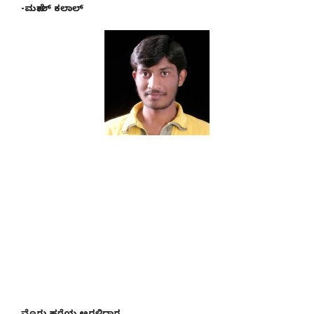
-ಮಹೇಶ್ ಕಲಾಲ್