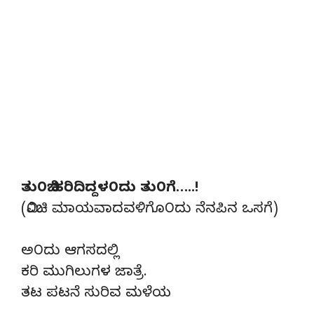
ತು೦ಬಿ ಹರಿದಿದ್ದಳ೦ದು ತು೦ಗೆ…..!
(ಮಿ೦ಚಿ ಮಾಯವಾದವಳಿಗೊ೦ದು ನೆನಪಿನ ಒಸಗೆ)
ಅ೦ದು ಆಗಸದಲ್ಲಿ
ಕರಿ ಮುಗಿಲುಗಳ ಜಾತ್ರೆ.
ತಟ ಪಟನೆ ಸುರಿವ ಮಳೆಯ