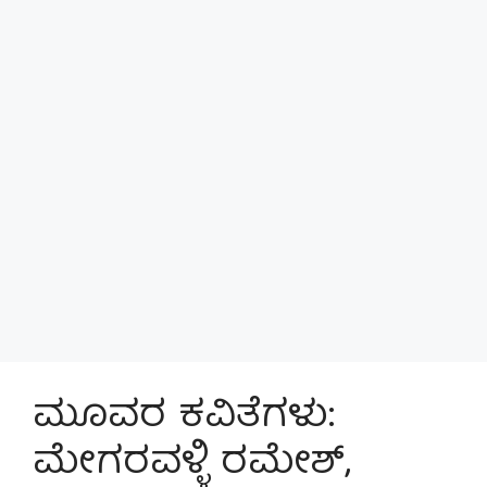
ಮೂವರ ಕವಿತೆಗಳು:
ಮೇಗರವಳ್ಳಿ ರಮೇಶ್,