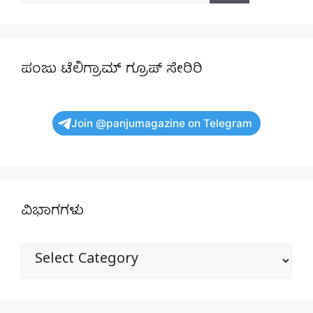
ಪಂಜು ಟೆಲಿಗ್ರಾಮ್ ಗ್ರೂಪ್ ಸೇರಿರಿ
Join @panjumagazine on Telegram
ವಿಭಾಗಗಳು
ವಿಭಾಗಗಳು