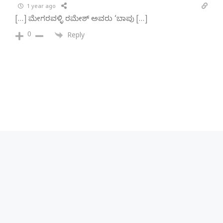
1 year ago
[…] ಮೇಗರವಳ್ಳಿ ರಮೇಶ್ ಅವರು ‘ಬಾಪು […]
0
Reply