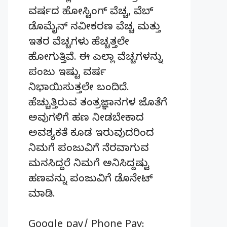
ವರ್ಷದ ಹೋಸ್ಟಿಂಗ್‌ ವೆಚ್ಚ, ವೆಬ್‌
ಡೊಮೈನ್‌ ನವೀಕರಣ ವೆಚ್ಚ ಮತ್ತು
ಇತರ ವೆಚ್ಚಗಳು ಹೆಚ್ಚತ್ತಲೇ
ಹೋಗುತ್ತಿವೆ. ಈ ಎಲ್ಲಾ ವೆಚ್ಚಗಳನ್ನು
ಪಂಜು ಇಷ್ಟು ವರ್ಷ
ನಿಭಾಯಿಸುತ್ತಲೇ ಬಂದಿದೆ.
ಹೆಚ್ಚುತ್ತಿರುವ ತಂತ್ರಜ್ಞಾನಗಳ ಜೊತೆಗೆ
ಅವುಗಳಿಗೆ ಹಣ ನೀಡಬೇಕಾದ
ಅವಶ್ಯಕತೆ ಕೂಡ ಇರುವುದರಿಂದ
ನಿಮಗೆ ಪಂಜುವಿಗೆ ನೆರವಾಗುವ
ಮನಸಿದ್ದರೆ ನಿಮಗೆ ಅನಿಸಿದ್ದಷ್ಟು
ಹಣವನ್ನು ಪಂಜುವಿಗೆ ಡೊನೇಟ್‌
ಮಾಡಿ.
Google pay/ Phone Pay: