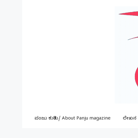
Skip
to
content
ಪಂಜು ಕುರಿತು/ About Panju magazine
ಲೇಖನ ಕ