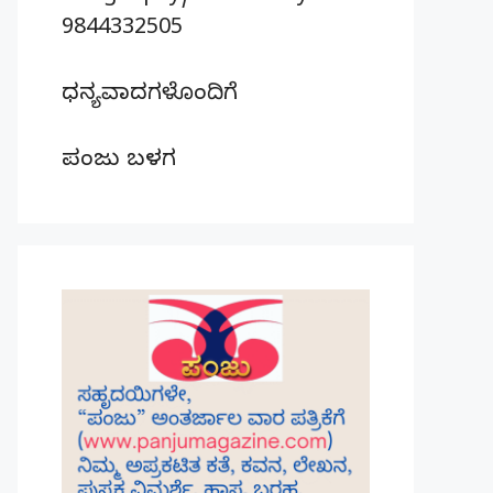
9844332505
ಧನ್ಯವಾದಗಳೊಂದಿಗೆ
ಪಂಜು ಬಳಗ