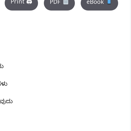
Print 🖨
PDF
eBook
ದು
ಗಳು
ುವುದು