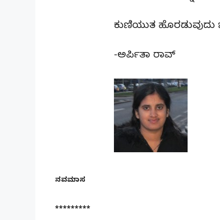
ಕುಣಿಯುತ ಹೊರಡುವುದು ಬೇರ
-ಅರ್ಪಿತಾ ರಾವ್
ನವಮಾಸ
*********