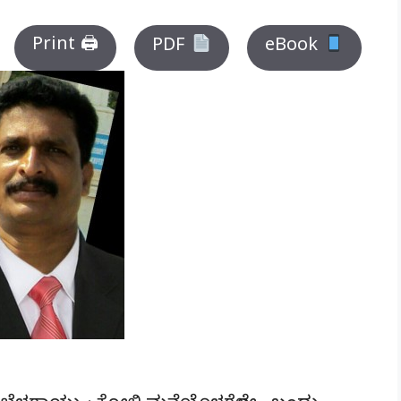
Print 🖨
PDF
eBook