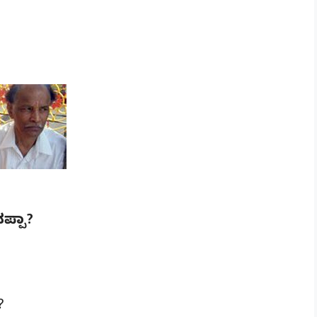
ನಪ್ಪಾ?
?