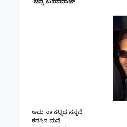
-ಚೆನ್ನ ಬಸವರಾಜ್
ಅದು ನಾ ಕಟ್ಟಿದ ನನ್ನದೆ
ಕನಸಿನ ಮನೆ