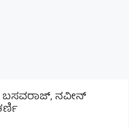
್ನ ಬಸವರಾಜ್, ನವೀನ್
ರ್ಣಿ