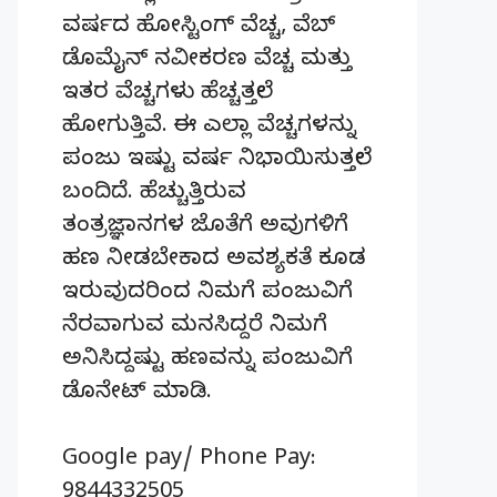
ವರ್ಷದ ಹೋಸ್ಟಿಂಗ್‌ ವೆಚ್ಚ, ವೆಬ್‌
ಡೊಮೈನ್‌ ನವೀಕರಣ ವೆಚ್ಚ ಮತ್ತು
ಇತರ ವೆಚ್ಚಗಳು ಹೆಚ್ಚತ್ತಲೇ
ಹೋಗುತ್ತಿವೆ. ಈ ಎಲ್ಲಾ ವೆಚ್ಚಗಳನ್ನು
ಪಂಜು ಇಷ್ಟು ವರ್ಷ ನಿಭಾಯಿಸುತ್ತಲೇ
ಬಂದಿದೆ. ಹೆಚ್ಚುತ್ತಿರುವ
ತಂತ್ರಜ್ಞಾನಗಳ ಜೊತೆಗೆ ಅವುಗಳಿಗೆ
ಹಣ ನೀಡಬೇಕಾದ ಅವಶ್ಯಕತೆ ಕೂಡ
ಇರುವುದರಿಂದ ನಿಮಗೆ ಪಂಜುವಿಗೆ
ನೆರವಾಗುವ ಮನಸಿದ್ದರೆ ನಿಮಗೆ
ಅನಿಸಿದ್ದಷ್ಟು ಹಣವನ್ನು ಪಂಜುವಿಗೆ
ಡೊನೇಟ್‌ ಮಾಡಿ.
Google pay/ Phone Pay:
9844332505