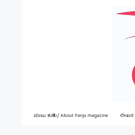
Skip
to
content
ಪಂಜು ಕುರಿತು/ About Panju magazine
ಲೇಖನ ಕ