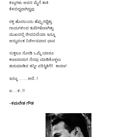
ಕಲ್ಲುಗಳು ಅವನ ಮೈಗೆ ತಾಕಿ
ಕೆಳಬಿದ್ದವಾಗಿದ್ದವು
ರಕ್ತ ಹೊರಬಂದು ಹೆಪ್ಪುಗಟ್ಟಿತ್ತು
ಗಾಯಗಳಿಂದ ತುಟಿಗಳೊಣಗಿತ್ತು
ಮುಖದಲ್ಲಿ ಜೀವವಿದೆಯಾ ಇನ್ನೂ
ಅನ್ನುವಂತ ನಿರ್ಜೀವವಾದ ಭಾವ
ಸುತ್ತಲೂ ನೋಡಿ ಒಮ್ಮೆ ಯಾರೂ
ಕಾಣದಾದಾಗ ನೆನಪು ಮಾಡಿಕೊಳ್ಳಲು
ಶುರುಮಾಡಿದ ತನ್ನೀ ಪರಿಸ್ಥಿತಿಗೆ!! ಕಾರಣ!
ಇನ್ನೂ …….ಅದೆ..!
ಐ….ಕ..!!
–
ಕಮಲೇಶ ಗೌಡ