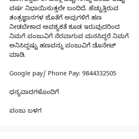
ಹೋಗುತ್ತಿವೆ. ಈ ಎಲ್ಲಾ ವೆಚ್ಚಗಳನ್ನು ಪಂಜು ಇಷ್ಟು
ವರ್ಷ ನಿಭಾಯಿಸುತ್ತಲೇ ಬಂದಿದೆ. ಹೆಚ್ಚುತ್ತಿರುವ
ತಂತ್ರಜ್ಞಾನಗಳ ಜೊತೆಗೆ ಅವುಗಳಿಗೆ ಹಣ
ನೀಡಬೇಕಾದ ಅವಶ್ಯಕತೆ ಕೂಡ ಇರುವುದರಿಂದ
ನಿಮಗೆ ಪಂಜುವಿಗೆ ನೆರವಾಗುವ ಮನಸಿದ್ದರೆ ನಿಮಗೆ
ಅನಿಸಿದ್ದಷ್ಟು ಹಣವನ್ನು ಪಂಜುವಿಗೆ ಡೊನೇಟ್‌
ಮಾಡಿ.
Google pay/ Phone Pay: 9844332505
ಧನ್ಯವಾದಗಳೊಂದಿಗೆ
ಪಂಜು ಬಳಗ