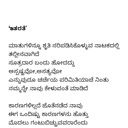
'ಕಾತರತೆ'
ಮಾತುಗಳಿನ್ನೂ ಶೃತಿ ಸರಿಪಡಿಸಿಕೊಳ್ಳುವ ನಾಟಕದಲ್ಲಿ
ತಲ್ಲೀನವಾಗಿದೆ
ಸೂತ್ರದಾರ ಬಂದು ಹೋದದ್ದು
ಅಸ್ಪಷ್ಟವೋ,ಅಸತ್ಯವೋ
ಎನ್ನುವುದೂ ಚರ್ಚೆಯ ಪರಿಮಿತಿಯಾಚೆ ನಿಂತು
ನಮ್ಮನ್ನೇ ನಾವು ಕೇಳುವಂತೆ ಮಾಡಿದೆ
ಕಾರಣಗಳಿಲ್ಲದೆ ಜೊತೆನಡೆದ ನಾವು
ಈಗ ಒಂದಿಷ್ಟು ಕಾರಣಗಳನು ಹೊತ್ತು
ಮೊದಲು ಗಂಟುಬಿಚ್ಚುವವರಾರೆಂದು