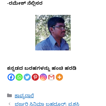
-ರಮೇಶ್ ನೆಲ್ಲಿಸರ
ಕನ್ನಡದ ಬರಹಗಳನ್ನು ಹಂಚಿ ಹರಡಿ
Categories
ಕಾವ್ಯಧಾರೆ
ಭರ್ಜರಿ ಸಿನಿಮಾ ಬಹದ್ದೂರ್: ಪ್ರಶಸ್ತಿ