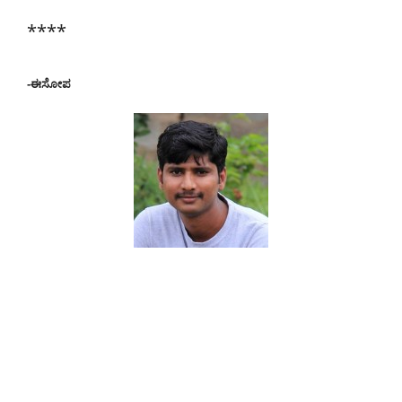
****
-ಈಸೋಪ