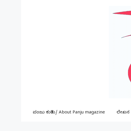
Skip
to
content
ಪಂಜು ಕುರಿತು/ About Panju magazine
ಲೇಖನ ಕ