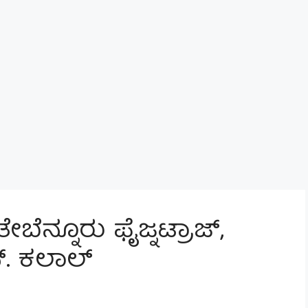
ನ್ನೂರು ಫೈಜ್ನಟ್ರಾಜ್,
್. ಕಲಾಲ್