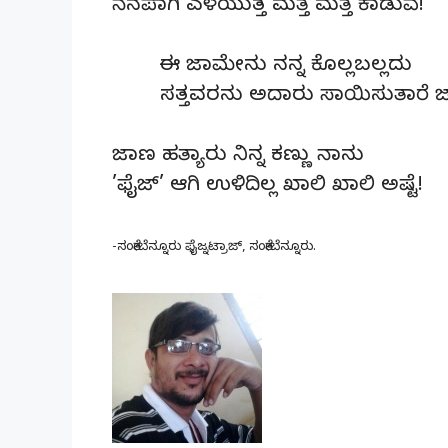
ನೆನಪಾಗಿ ಎಳೆಯುತ್ತ ಮತ್ತೆ ಮತ್ತೆ ಕಾಡುವೆ!
ಈ ಜಾಮೇನು ನನ್ನ ಕೊಲ್ಲಬಲ್ಲದು
ಸತ್ತವರನು ಅದಾರು ಸಾಯಿಸುತಾರೆ 
ಜಾಣ ಹತ್ಯಾರು ನಿನ್ನ ಕಣ್ಣು ನಾನು
’ಫೈಜ್’ ಆಗಿ ಉಳಿದಿಲ್ಲ ಖಾಲಿ ಖಾಲಿ ಅಷ್ಟೆ!
-ಸಂತೇಬೆನ್ನೂರು ಫೈಜ್ನಟ್ರಾಜ್, ಸಂತೇಬೆನ್ನೂರು.