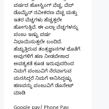
ವರ್ಷದ ಹೋಸ್ಟಿಂಗ್‌ ವೆಚ್ಚ, ವೆಬ್‌
ಡೊಮೈನ್‌ ನವೀಕರಣ ವೆಚ್ಚ ಮತ್ತು
ಇತರ ವೆಚ್ಚಗಳು ಹೆಚ್ಚತ್ತಲೇ
ಹೋಗುತ್ತಿವೆ. ಈ ಎಲ್ಲಾ ವೆಚ್ಚಗಳನ್ನು
ಪಂಜು ಇಷ್ಟು ವರ್ಷ
ನಿಭಾಯಿಸುತ್ತಲೇ ಬಂದಿದೆ.
ಹೆಚ್ಚುತ್ತಿರುವ ತಂತ್ರಜ್ಞಾನಗಳ ಜೊತೆಗೆ
ಅವುಗಳಿಗೆ ಹಣ ನೀಡಬೇಕಾದ
ಅವಶ್ಯಕತೆ ಕೂಡ ಇರುವುದರಿಂದ
ನಿಮಗೆ ಪಂಜುವಿಗೆ ನೆರವಾಗುವ
ಮನಸಿದ್ದರೆ ನಿಮಗೆ ಅನಿಸಿದ್ದಷ್ಟು
ಹಣವನ್ನು ಪಂಜುವಿಗೆ ಡೊನೇಟ್‌
ಮಾಡಿ.
Google pay/ Phone Pay: