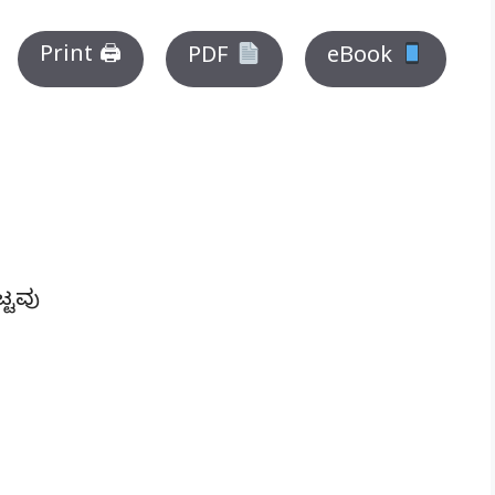
Print 🖨
PDF
eBook
ೆ
್ಟವು