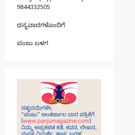
9844332505
ಧನ್ಯವಾದಗಳೊಂದಿಗೆ
ಪಂಜು ಬಳಗ