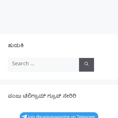
ಹುಡುಕಿ
Search
for:
ಪಂಜು ಟೆಲಿಗ್ರಾಮ್ ಗ್ರೂಪ್ ಸೇರಿರಿ
Join @panjumagazine on Telegram