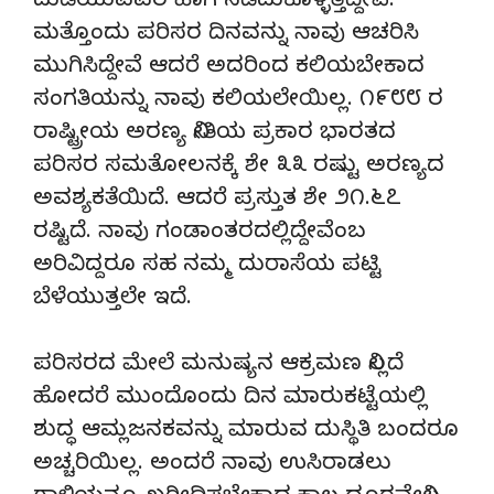
ದುಡಿಯುವವರ ಹಾಗೆ ನಡೆದುಕೊಳ್ಳಿತ್ತಿದ್ದೇವೆ.
ಮತ್ತೊಂದು ಪರಿಸರ ದಿನವನ್ನು ನಾವು ಆಚರಿಸಿ
ಮುಗಿಸಿದ್ದೇವೆ ಆದರೆ ಅದರಿಂದ ಕಲಿಯಬೇಕಾದ
ಸಂಗತಿಯನ್ನು ನಾವು ಕಲಿಯಲೇಯಿಲ್ಲ. ೧೯೮೮ ರ
ರಾಷ್ಟ್ರೀಯ ಅರಣ್ಯ ನೀತಿಯ ಪ್ರಕಾರ ಭಾರತದ
ಪರಿಸರ ಸಮತೋಲನಕ್ಕೆ ಶೇ ೩೩ ರಷ್ಟು ಅರಣ್ಯದ
ಅವಶ್ಯಕತೆಯಿದೆ. ಆದರೆ ಪ್ರಸ್ತುತ ಶೇ ೨೧.೬೭
ರಷ್ಟಿದೆ. ನಾವು ಗಂಡಾಂತರದಲ್ಲಿದ್ದೇವೆಂಬ
ಅರಿವಿದ್ದರೂ ಸಹ ನಮ್ಮ ದುರಾಸೆಯ ಪಟ್ಟಿ
ಬೆಳೆಯುತ್ತಲೇ ಇದೆ.
ಪರಿಸರದ ಮೇಲೆ ಮನುಷ್ಯನ ಆಕ್ರಮಣ ನಿಲ್ಲದೆ
ಹೋದರೆ ಮುಂದೊಂದು ದಿನ ಮಾರುಕಟ್ಟೆಯಲ್ಲಿ
ಶುದ್ಧ ಆಮ್ಲಜನಕವನ್ನು ಮಾರುವ ದುಸ್ಥಿತಿ ಬಂದರೂ
ಅಚ್ಚರಿಯಿಲ್ಲ. ಅಂದರೆ ನಾವು ಉಸಿರಾಡಲು