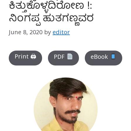
ಕಿತ್ತುಕೊಳ್ಳದಿರೋಣ !:
ನಿಂಗಪ್ಪ ಹುತಗಣ್ಣವರ
June 8, 2020
by
editor
Print 🖨
PDF
eBook