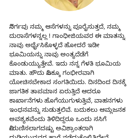
ನಿಸರ್ಗವು ನಮ್ಮ ಆಸೆಗಳನ್ನು ಪೂರೈಸುತ್ತದೆ, ನಮ್ಮ
ದುರಾಸೆಗಳನ್ನಲ್ಲ ! ಗಾಂಧೀಜಿಯವರ ಈ ಮಾತನ್ನು
ನಾವು ಅರ್ಥೈಸಿಕೊಳ್ಳದೆ ಹೋದರೆ ಇಡೀ
ಭೂಮಿಯನ್ನು ನಾವು ಅಂತ್ಯದೆಡೆಗೆ
ಕೊಂಡುಯ್ಯುತ್ತೇವೆ. ಇದು ನನ್ನ ಗೆಳತಿ ಭೂಮಿಯ
ಮಾತು. ಹೌದು ನಿಜಕ್ಕೂ ಗಂಭೀರವಾಗಿ
ಯೋಚಿಸಬೇಕಾದ ಸಂಗತಿಯಿದು. ದಿನದಿಂದ ದಿನಕ್ಕೆ
ಜಾಗತಿಕ ತಾಪಮಾನ ಏರುತ್ತಿದೆ ಆದರೂ
ಕಾರ್ಖಾನೆಗಳು ಹೊಗೆಯುಗುಳುತ್ತಿವೆ, ವಾಹನಗಳು
ಇಂಧನವನ್ನು ಸುಡುತ್ತಲಿವೆ. ಬದುಕಲು ಆಮ್ಲಜನಕ
ಅವಶ್ಯಕವೆಂದು ತಿಳಿದಿದ್ದರೂ ಒಂದು ಸಸಿಗೆ
ನೀರುಣಿಸಲಾಗದಷ್ಟು ಅವಿಶ್ರಾಂತರಾಗಿ