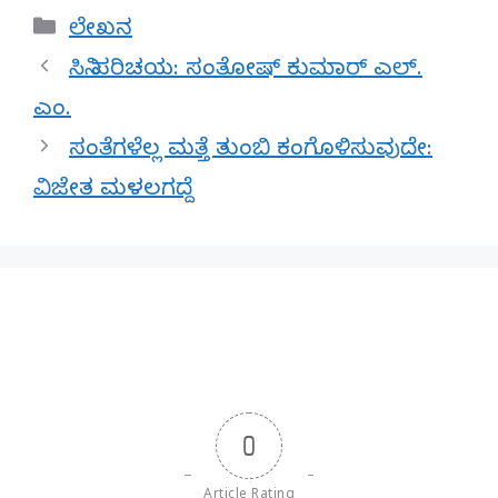
Categories
ಲೇಖನ
ಸಿನಿ ಪರಿಚಯ: ಸಂತೋಷ್ ಕುಮಾರ್ ಎಲ್.
ಎಂ.
ಸಂತೆಗಳೆಲ್ಲ ಮತ್ತೆ ತುಂಬಿ ಕಂಗೊಳಿಸುವುದೇ:
ವಿಜೇತ ಮಳಲಗದ್ದೆ
0
Article Rating