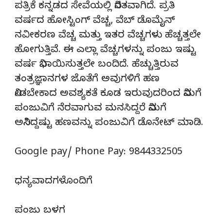
ಪತ್ರಿಕೆ ಕನ್ನಡದ ಸೇವೆಯಲ್ಲಿ ನಿರತವಾಗಿದೆ. ಪ್ರತಿ
ವರ್ಷದ ಹೋಸ್ಟಿಂಗ್‌ ವೆಚ್ಚ, ವೆಬ್‌ ಡೊಮೈನ್‌
ನವೀಕರಣ ವೆಚ್ಚ ಮತ್ತು ಇತರ ವೆಚ್ಚಗಳು ಹೆಚ್ಚತ್ತಲೇ
ಹೋಗುತ್ತಿವೆ. ಈ ಎಲ್ಲಾ ವೆಚ್ಚಗಳನ್ನು ಪಂಜು ಇಷ್ಟು
ವರ್ಷ ನಿಭಾಯಿಸುತ್ತಲೇ ಬಂದಿದೆ. ಹೆಚ್ಚುತ್ತಿರುವ
ತಂತ್ರಜ್ಞಾನಗಳ ಜೊತೆಗೆ ಅವುಗಳಿಗೆ ಹಣ
ನೀಡಬೇಕಾದ ಅವಶ್ಯಕತೆ ಕೂಡ ಇರುವುದರಿಂದ ನಿಮಗೆ
ಪಂಜುವಿಗೆ ನೆರವಾಗುವ ಮನಸಿದ್ದರೆ ನಿಮಗೆ
ಅನಿಸಿದ್ದಷ್ಟು ಹಣವನ್ನು ಪಂಜುವಿಗೆ ಡೊನೇಟ್‌ ಮಾಡಿ.
Google pay/ Phone Pay: 9844332505
ಧನ್ಯವಾದಗಳೊಂದಿಗೆ
ಪಂಜು ಬಳಗ