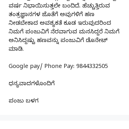
ವರ್ಷ ನಿಭಾಯಿಸುತ್ತಲೇ ಬಂದಿದೆ. ಹೆಚ್ಚುತ್ತಿರುವ
ತಂತ್ರಜ್ಞಾನಗಳ ಜೊತೆಗೆ ಅವುಗಳಿಗೆ ಹಣ
ನೀಡಬೇಕಾದ ಅವಶ್ಯಕತೆ ಕೂಡ ಇರುವುದರಿಂದ
ನಿಮಗೆ ಪಂಜುವಿಗೆ ನೆರವಾಗುವ ಮನಸಿದ್ದರೆ ನಿಮಗೆ
ಅನಿಸಿದ್ದಷ್ಟು ಹಣವನ್ನು ಪಂಜುವಿಗೆ ಡೊನೇಟ್‌
ಮಾಡಿ.
Google pay/ Phone Pay: 9844332505
ಧನ್ಯವಾದಗಳೊಂದಿಗೆ
ಪಂಜು ಬಳಗ