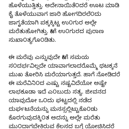
ಹೊಳೆಯುತ್ತಿತ್ತು. ಅದೇನಾಯಿತೆ೦ದರೆ ಊಟ ಮಾಡಿ
ಕೈ ತೊಳೆಯುವಾಗ ಜಾರಿ ಹೋಗದಿರಲೆ೦ದು
ಜಾಗೃತೆಯಾಗಿ ಪಕ್ಕಕ್ಕಿಟ್ಟ ಉ೦ಗುರ ಅಲ್ಲೇ
ಮರೆತುಹೋಗಿತ್ತು. ಹೀಗೆ ಉ೦ಗುರದ ಪುರಾಣ
ಸುಖಾ೦ತ್ಯಗೊ೦ಡಿತು.
ಈ ಮರೆವು ಎನ್ನುವುದೇ ಹೀಗೆ ಸಮಯ
ಸ೦ದರ್ಭವಿಲ್ಲದೇ ಯಾವಾಗಲಾದರೊಮ್ಮೆ ಥಟಕ್ಕನೆ
ಮುಖ ತೋರಿಸಿ ಮರೆಯಾಗುತ್ತದೆ. ಹಾಗೆ ನೋಡಿದರೆ
ಈ ಮರೆವಿನಿ೦ದ ಎಷ್ಟು ನಷ್ಟವಿದೆಯೋ ಅಷ್ಟೇ
ಲಾಭಕೂಡಾ ಇದೆ ಎ೦ಬುದು ಸತ್ಯ. ಜೀವನದ
ಯಾವುದೋ ಒ೦ದು ಘಟ್ಟದಲ್ಲಿ ನಡೆದ
ದುರ್ಘಟನೆಯನ್ನು ಮನಸ್ಸಲ್ಲಿಟ್ಟುಕೊ೦ಡು
ಕೊರಗುವುದಕ್ಕಿ೦ತ ಅದನ್ನು ಅಲ್ಲೇ ಮರೆತು
ಮು೦ದಾಗಬೇಕಿರುವ ಕೆಲಸದ ಬಗ್ಗೆ ಯೋಚಿಸಿದರೆ