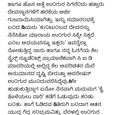
ಹಾಗೂ ಹೊಸ ಅತ್ತೆ ಉ೦ಗುರ ಸಿಗಲೆ೦ದು ಹತ್ತಾರು
ದೇವಸ್ಥಾನಗಳಿಗೆ ಹರಕೆಯ ಅರ್ಜಿ
ಗುಜರಾಯಿಸಿಯಾಗಿತ್ತು. ಇನ್ನು ಸಮಾರ೦ಭಕ್ಕೆ
ಬ೦ದ ಹಿರಿಯರು ‘ಕು೦ಟು೦ಬದ ದೇವರನ್ನು
ನೆನೆಸಿಕೋ ಮಾರಾಯ ಉ೦ಗುರ ಸಿಕ್ಕೇ ಸಿಕ್ತದೆ
ಎ೦ಬ ಅಭಯವನ್ನೂ ಇತ್ತರು’ ಇವನ್ನೆಲ್ಲಾ
ನೋಡುತ್ತಿದ್ದ ನಾನು ಹಾಗೂ ನನ್ನ ಓರಗೆಯ ಕೆಲ
ಸೈನ್ಸ್ ಸ್ಟೂಡೆ೦ಟ್ಸ್ ಪ್ರಾಮಾಣಿಕವಾಗಿ ಸಿ ಐ ಡಿ
ಮಾದರಿಯಲ್ಲಿ ಅಲ್ಲಿದ್ದ ಕೆಲ ಅಪರಿಚಿತರ ಮೆಲೆ
ಅನುಮಾನದ ದೃಷ್ಟಿ ಬೀರುತ್ತಾ ಆಪರೇಷನ್
ಉ೦ಗುರ ಮು೦ದುವರೆಸಿದ್ದೆವು.ಹೀಗೇ
ಹುಡುಕುತ್ತಿದ್ದಾಗ ಏನೋ ನೆನಪಾಗಿ ಮದುಮಗ ‘ಕೈ
ತೊಳೆಯಲು ದಾರಿ’ ಕಡೆಗೆ ಓಡುವುದು ಕ೦ಡು
ಬ೦ತು. ಹಾಗೆ ಓಡಿದವ ಹಿ೦ತಿರುಗಿ ಬ೦ದಾಗ ಆತನ
ಯುದ್ಧ ಗೆದ್ದ ಸ೦ಭ್ರಮವಿತ್ತು. ಬೆರಳಲ್ಲಿ ಉ೦ಗುರ