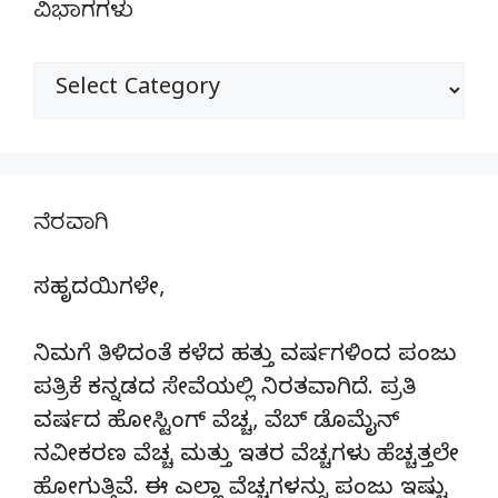
ವಿಭಾಗಗಳು
ವಿಭಾಗಗಳು
ನೆರವಾಗಿ
ಸಹೃದಯಿಗಳೇ,
ನಿಮಗೆ ತಿಳಿದಂತೆ ಕಳೆದ ಹತ್ತು ವರ್ಷಗಳಿಂದ ಪಂಜು
ಪತ್ರಿಕೆ ಕನ್ನಡದ ಸೇವೆಯಲ್ಲಿ ನಿರತವಾಗಿದೆ. ಪ್ರತಿ
ವರ್ಷದ ಹೋಸ್ಟಿಂಗ್‌ ವೆಚ್ಚ, ವೆಬ್‌ ಡೊಮೈನ್‌
ನವೀಕರಣ ವೆಚ್ಚ ಮತ್ತು ಇತರ ವೆಚ್ಚಗಳು ಹೆಚ್ಚತ್ತಲೇ
ಹೋಗುತ್ತಿವೆ. ಈ ಎಲ್ಲಾ ವೆಚ್ಚಗಳನ್ನು ಪಂಜು ಇಷ್ಟು