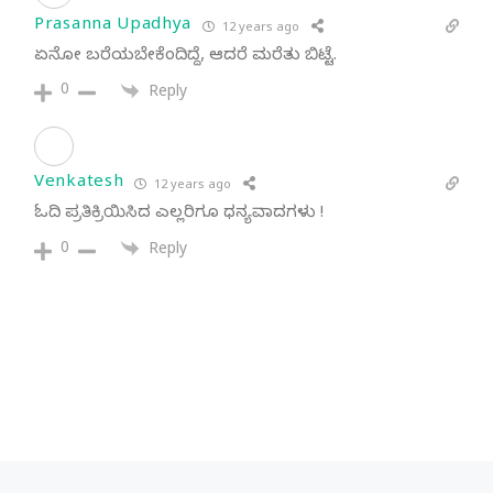
Prasanna Upadhya
12 years ago
ಏನೋ ಬರೆಯಬೇಕೆಂದಿದ್ದೆ, ಆದರೆ ಮರೆತು ಬಿಟ್ಟೆ.
0
Reply
Venkatesh
12 years ago
ಓದಿ ಪ್ರತಿಕ್ರಿಯಿಸಿದ ಎಲ್ಲರಿಗೂ ಧನ್ಯವಾದಗಳು !
0
Reply