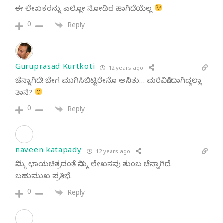
ಈ ಲೇಖಕರನ್ನು ಎಲ್ಲೋ ನೋಡಿದ ಹಾಗಿದೆಯೆಲ್ಲ
0
Reply
Guruprasad Kurtkoti
12 years ago
ಚೆನ್ನಾಗಿದೆ! ಬೇಗ ಮುಗಿಸಿಬಿಟ್ಟಿರೇನೊ ಅನಿಸಿತು… ಮರೆವಿನಿಂದಾಗಿದ್ದಲ್ಲಾ
ತಾನೆ?
0
Reply
naveen katapady
12 years ago
ನಿಮ್ಮ ಛಾಯಚಿತ್ರದಂತೆ ನಿಮ್ಮ ಲೇಖನವು ತುಂಬ ಚೆನ್ನಾಗಿದೆ.
ಬಹುಮುಖ ಪ್ರತಿಭೆ.
0
Reply