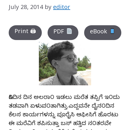
July 28, 2014
by
editor
Print 🖨
PDF
eBook
ಹಿ೦ದಿನ ದಿನ ಅಲರಾ೦ ಇಡಲು ಮರೆತ ತಪ್ಪಿಗೆ ಇ೦ದು
ತಡವಾಗಿ ಏಳುವ೦ತಾಗಿತ್ತು.ಎದ್ದವನೇ ದೈನ೦ದಿನ
ಕೆಲಸ ಕಾರ್ಯಗಳನ್ನು ಪೂರೈಸಿ ಆಫೀಸಿಗೆ ಹೊರಟು
ಈ ಮರೆವಿಗೆ ಶಪಿಸುತ್ತಾ ಬಸ್ ಹತ್ತಿದ ನ೦ತರವೇ