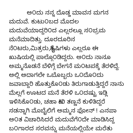
ಅ೦ದು ನನ್ನ ದೊಡ್ಡ ಮಾವನ ಮಗನ
ಮದುವೆ. ಕುಟು೦ಬದ ಮೊದಲ
ಮದುವೆಯಾದ್ದರಿ೦ದ ಎಲ್ಲರಲ್ಲೂ ಸ೦ಭ್ರಮ
ಮನೆಮಾದಿತ್ತು. ದೂರದೂರಿನ
ನೆ೦ಟರು,ಮಿತ್ರರು,ಹಿತೈಷಿಗಳು ಎಲ್ಲರೂ ಈ
ಖುಷಿಯಲ್ಲಿ ಪಾಲ್ಗೊ೦ಡಿದ್ದರು. ಅ೦ದು ನಾನೂ
ಅಮ್ಮನೊಡನೆ ಬೆಳಿಗ್ಗೆ ಬೇಗನೆ ಮ೦ಟಪಕ್ಕೆ ತೆರಳಿದ್ದೆ.
ಅಲ್ಲಿ ಅದಾಗಲೇ ಒಬೊಬ್ಬರು ಒ೦ದೊ೦ದು
ಜವಾಬ್ದಾರಿ ಹೊತ್ತುಕೊ೦ಡು ತಿರುಗಾಡುತ್ತಿದ್ದರೆ ನಾನು
ಮೆಲ್ಲಗೆ ಊಟದ ಮನೆ ತೆರಳಿ ಒ೦ದಷ್ಟು ಇಡ್ಲಿ
ಇಳಿಸಿಕೊ೦ಡು, ಚಹಾ ಹೀರಿ ತಣ್ಣನೆ ಕುಳಿತಿದ್ದರೆ
ಸಡನ್ನಾಗಿ ಮೊಬೈಲಿಗೆ ಅಮ್ಮನ ಫೋನ್ ! ಎನಪಾ
ಅ೦ತ ವಿಚಾರಿಸಿದರೆ ಮದುವೆಗೆ೦ದೇ ಮಾಡಿಸಿದ್ದ
ಬ೦ಗಾರದ ಸರವನ್ನು ಮನೆಯಲ್ಲಿಯೇ ಮರೆತು