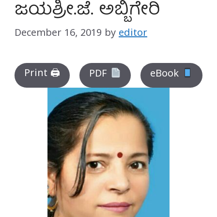
ಜಯಶ್ರೀ.ಜೆ. ಅಬ್ಬಿಗೇರಿ
December 16, 2019
by
editor
Print 🖨
PDF
eBook