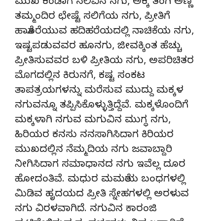
ಮುಖ ಕಂಡಾಗ ನಲಿವಿನ ನಗು, ಅಕ್ಕ ತಂಗಿ ಅಣ್ಣ
ತಮ್ಮಂದಿರ ಛೇಷ್ಟೆ ಸಲಿಗೆಯ ನಗು, ಪ್ರೀತಿಗೆ
ಹಾತೊರೆಯುವ ಹದಿಹರೆಯದಲ್ಲಿ ನಾಚಿಕೆಯ ನಗು,
ಇಷ್ಟಪಡುವವರ ಹೂನಗು, ಜೀವಕ್ಕಿಂತ ಹೆಚ್ಚು
ಪ್ರೀತಿಸುವವರ ಬಳಿ ಪ್ರೀತಿಯ ನಗು, ಅಪರಿಚಿತರ
ಮೊಗದಲ್ಲಿನ ಕಿರುನಗೆ, ಕಷ್ಟ ಸಂಕಟ
ತಾಪತ್ರಯಗಳನ್ನು ಮರೆಸುವ ಮುದ್ದು ಮಕ್ಕಳ
ನಗುವನ್ನೂ ತಪ್ಪಿಸಿಕೊಳ್ಳುತ್ತಿದ್ದೆವೆ. ಮಕ್ಕಳೊಂದಿಗೆ
ಮಕ್ಕಳಾಗಿ ನಗುವ ಮಗುವಿನ ಮುಗ್ಧ ನಗು,
ಹಿರಿಯರ ಕನಸು ನನಸಾಗಿಸಿದಾಗ ಕಿರಿಯರ
ಮುಖದಲ್ಲಿನ ನೆಮ್ಮದಿಯ ನಗು ಜವಾಬ್ದಾರಿ
ನೀಗಿಸಿದಾಗ ಸಮಾಧಾನದ ನಗು ಇವೆಲ್ಲ ದೂರ
ಹೋದಂತಿವೆ. ಮಧುರ ಮಮತೆಯ ಬಂಧಗಳಲ್ಲಿ
ಮಿಡಿವ ಹೃದಯದ ಪ್ರೀತಿ ಸ್ನೇಹಗಳಲ್ಲಿ ಅರಳುವ
ನಗು ವಿರಳವಾಗಿದೆ. ನಗುವಿನ ಕಾರಂಜಿ