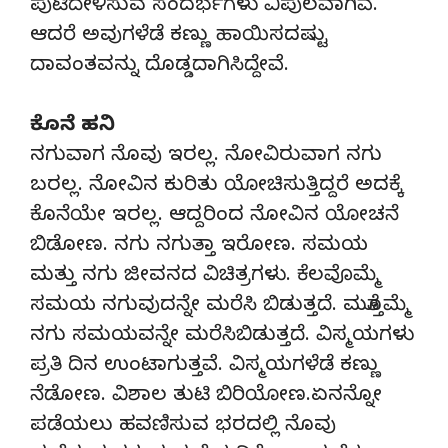
ಪುಟಿದೇಳಿಸುವ ಸಂದರ್ಭಗಳು ವಿಪುಲವಾಗಿವೆ.
ಆದರೆ ಅವುಗಳೆಡೆ ಕಣ್ಣು ಹಾಯಿಸದಷ್ಟು
ದಾವಂತವನ್ನು ದೊಡ್ಡದಾಗಿಸಿದ್ದೇವೆ.
ಕೊನೆ ಹನಿ
ನಗುವಾಗ ನೊವು ಇರಲ್ಲ. ನೋವಿರುವಾಗ ನಗು
ಬರಲ್ಲ. ನೋವಿನ ಕುರಿತು ಯೋಚಿಸುತ್ತಿದ್ದರೆ ಅದಕ್ಕೆ
ಕೊನೆಯೇ ಇರಲ್ಲ. ಆದ್ದರಿಂದ ನೋವಿನ ಯೋಚನೆ
ಬಿಡೋಣ. ನಗು ನಗುತ್ತಾ ಇರೋಣ. ಸಮಯ
ಮತ್ತು ನಗು ಜೀವನದ ವಿಚಿತ್ರಗಳು. ಕೆಲವೊಮ್ಮೆ
ಸಮಯ ನಗುವುದನ್ನೇ ಮರೆಸಿ ಬಿಡುತ್ತದೆ. ಮತ್ತೊಮ್ಮೆ
ನಗು ಸಮಯವನ್ನೇ ಮರೆಸಿಬಿಡುತ್ತದೆ. ವಿಸ್ಮಯಗಳು
ಪ್ರತಿ ದಿನ ಉಂಟಾಗುತ್ತವೆ. ವಿಸ್ಮಯಗಳೆಡೆ ಕಣ್ಣು
ನೆಡೋಣ. ವಿಶಾಲ ತುಟಿ ಬಿರಿಯೋಣ.ಏನನ್ನೋ
ಪಡೆಯಲು ಹವಣಿಸುವ ಭರದಲ್ಲಿ ನೊವು