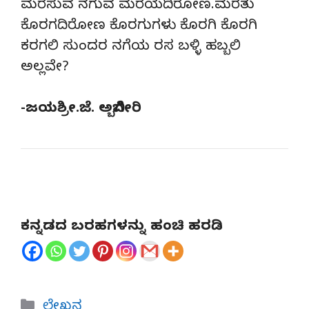
ಮರೆಸುವ ನಗುವ ಮರೆಯದಿರೋಣ.ಮರೆತು
ಕೊರಗದಿರೋಣ ಕೊರಗುಗಳು ಕೊರಗಿ ಕೊರಗಿ
ಕರಗಲಿ ಸುಂದರ ನಗೆಯ ರಸ ಬಳ್ಳಿ ಹಬ್ಬಲಿ
ಅಲ್ಲವೇ?
-ಜಯಶ್ರೀ.ಜೆ. ಅಬ್ಬಿಗೇರಿ
ಕನ್ನಡದ ಬರಹಗಳನ್ನು ಹಂಚಿ ಹರಡಿ
Categories
ಲೇಖನ