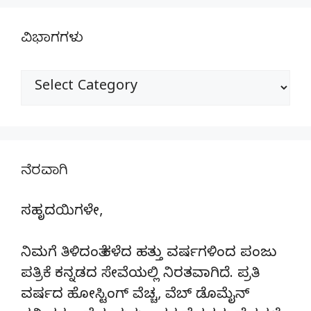
ವಿಭಾಗಗಳು
ವಿಭಾಗಗಳು
ನೆರವಾಗಿ
ಸಹೃದಯಿಗಳೇ,
ನಿಮಗೆ ತಿಳಿದಂತೆ ಕಳೆದ ಹತ್ತು ವರ್ಷಗಳಿಂದ ಪಂಜು
ಪತ್ರಿಕೆ ಕನ್ನಡದ ಸೇವೆಯಲ್ಲಿ ನಿರತವಾಗಿದೆ. ಪ್ರತಿ
ವರ್ಷದ ಹೋಸ್ಟಿಂಗ್‌ ವೆಚ್ಚ, ವೆಬ್‌ ಡೊಮೈನ್‌