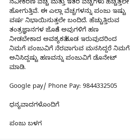
ನವೀಕರಣ ವೆಚ್ಚ ಮತ್ತು ಇತರ ವೆಚ್ಚಗಳು ಹೆಚ್ಚತ್ತಲೇ
ಹೋಗುತ್ತಿವೆ. ಈ ಎಲ್ಲಾ ವೆಚ್ಚಗಳನ್ನು ಪಂಜು ಇಷ್ಟು
ವರ್ಷ ನಿಭಾಯಿಸುತ್ತಲೇ ಬಂದಿದೆ. ಹೆಚ್ಚುತ್ತಿರುವ
ತಂತ್ರಜ್ಞಾನಗಳ ಜೊತೆಗೆ ಅವುಗಳಿಗೆ ಹಣ
ನೀಡಬೇಕಾದ ಅವಶ್ಯಕತೆ ಕೂಡ ಇರುವುದರಿಂದ
ನಿಮಗೆ ಪಂಜುವಿಗೆ ನೆರವಾಗುವ ಮನಸಿದ್ದರೆ ನಿಮಗೆ
ಅನಿಸಿದ್ದಷ್ಟು ಹಣವನ್ನು ಪಂಜುವಿಗೆ ಡೊನೇಟ್‌
ಮಾಡಿ.
Google pay/ Phone Pay: 9844332505
ಧನ್ಯವಾದಗಳೊಂದಿಗೆ
ಪಂಜು ಬಳಗ