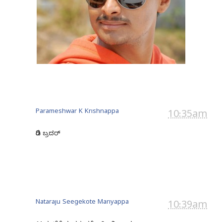
Parameshwar K Krishnappa
10:35am
ರೆಡಿ ಬ್ರದರ್
Nataraju Seegekote Mariyappa
10:39am