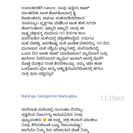
ಉದಾಹರಣೆಗೆ nature, ನಾವು ಇನ್ನೇನು ಶೂಟ್
ಮಾಡಬೇಕು ಅಂತ ಹೊರಡೋವಾಗ್ಲೆ ಕೈ
ಕೊಡಬಹುದು, ಅಥವಾ ಮತನಾಡಿಸಬೇಕಾದ
ಸಂಪನ್ಮೂಲ ವ್ಯಕ್ತಿಗಳು ಬೇರೆ ಕೆಲಸ ಅಂತ ಹೇಳಿ ಸಿಗದೇ
ಹೋಗಬಹುದು. ಇತ್ಯಾದಿ ಇತ್ಯಾದಿ. ನಾವು ಈ
ಸಾಕ್ಷ್ಯಚಿತ್ರವನ್ನ ಸುಮಾರು ೧೧ ದಿನಗಳ ಕಾಲ
ಮಲೆನಾಡಿನ ಮಳೆಯಲ್ಲಿ ಚಿತ್ರೀಕರಿಸಿದ್ದೇವೆ. ನಮಗೂ
ಮಳೆ ಬೇಕಿತ್ತು. ಆದರೆ ಅಷ್ಟು ಮಳೆ ಖಂಡಿತ ಬೇಕಿರಲಿಲ್ಲ. ೧೧ ದಿನ
ಧಾರಾಕಾರ ಮಳೆ ಪಶ್ಚಿಮ ಘಟ್ಟಗಳಲ್ಲಿ, ಮಲೆನಾಡಿನಲ್ಲಿ.
ಒಂದು ದಿನ ಅಂತು ಶೂಟ್ ಮಾಡೋವಾಗ ಕ್ಯಾಮೆರಾಗೆ ಬಸ್ಸು
ಹಾರಿಸಿದ ನೀರಿನಿಂದಾಗಿ ಕ್ಯಾಮೆರ ಹಾಳಾಗಿ ಅದಕ್ಕೆ ಕೊನೆಗೆ
ದೊಡ್ಡ ಮೊತ್ತದ ದಂಡ ತೆರಬೇಕಾಯ್ತು. ನಮ್ಮ ಇಡೀ ತಂಡ
ಒಂದೊಂದು ಫ್ರೇಂ ಅನ್ನು ಅತ್ತ್ಯುತ್ತಮವಾಗಿಸೋದಕ್ಕೆ ಹಗಲು
ರಾತ್ರಿ ಶ್ರಮ ಪಟ್ಟಿದ್ದಾರೆ.
Nataraju Seegekote Mariyappa
11:19am
ಮಲೆನಾಡ ಮಳೆಯಲ್ಲಿ ನಾನಂತೂ ನೆನದಿಲ್ಲ..
ಪ್ರಕೃತಿಯ ಸೊಬಗನ್ನು ಅನುಭವಿಸಿದ ನೀವು
ಪುಣ್ಯವಂತರು
ಈ ಸಾಕ್ಷ್ಯ ಚಿತ್ರ ತಯಾರಿ ಮಾಡಲು
ನೀವು ತೆಗೆದುಕೊಂಡ ಒಟ್ಟು ಸಮಯವೆಷ್ಟು?
ಹಾಗೆಯೇ
ನಿಮ್ಮ ಕಿರು ಪರಿಚಯದ ಜೊತೆ ನಿಮ್ಮ