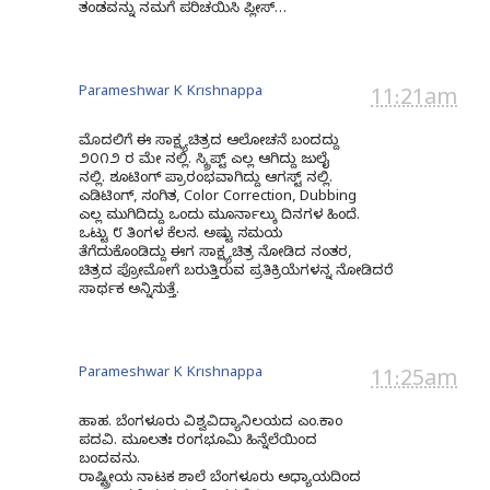
ತಂಡವನ್ನು ನಮಗೆ ಪರಿಚಯಿಸಿ ಪ್ಲೀಸ್…
Parameshwar K Krishnappa
11:21am
ಮೊದಲಿಗೆ ಈ ಸಾಕ್ಷ್ಯಚಿತ್ರದ ಆಲೋಚನೆ ಬಂದದ್ದು
೨೦೧೨ ರ ಮೇ ನಲ್ಲಿ. ಸ್ಕ್ರಿಪ್ಟ್ ಎಲ್ಲ ಆಗಿದ್ದು ಜುಲೈ
ನಲ್ಲಿ. ಶೂಟಿಂಗ್ ಪ್ರಾರಂಭವಾಗಿದ್ದು ಆಗಸ್ಟ್ ನಲ್ಲಿ.
ಎಡಿಟಿಂಗ್, ಸಂಗಿತ, Color Correction, Dubbing
ಎಲ್ಲ ಮುಗಿದಿದ್ದು ಒಂದು ಮೂರ್ನಾಲ್ಕು ದಿನಗಳ ಹಿಂದೆ.
ಒಟ್ಟು ೮ ತಿಂಗಳ ಕೆಲಸ. ಅಷ್ಟು ಸಮಯ
ತೆಗೆದುಕೊಂಡಿದ್ದು ಈಗ ಸಾಕ್ಷ್ಯಚಿತ್ರ ನೋಡಿದ ನಂತರ,
ಚಿತ್ರದ ಪ್ರೋಮೋಗೆ ಬರುತ್ತಿರುವ ಪ್ರತಿಕ್ರಿಯೆಗಳನ್ನ ನೋಡಿದರೆ
ಸಾರ್ಥಕ ಅನ್ನಿಸುತ್ತೆ.
Parameshwar K Krishnappa
11:25am
ಹಾಹ. ಬೆಂಗಳೂರು ವಿಶ್ವವಿದ್ಯಾನಿಲಯದ ಎಂ.ಕಾಂ
ಪದವಿ. ಮೂಲತಃ ರಂಗಭೂಮಿ ಹಿನ್ನೆಲೆಯಿಂದ
ಬಂದವನು.
ರಾಷ್ಟ್ರೀಯ ನಾಟಕ ಶಾಲೆ ಬೆಂಗಳೂರು ಅಧ್ಯಾಯದಿಂದ