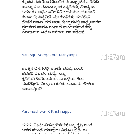
ಕನ್ನಡದ ಸಹಯೋಗದೊಂದಿಗೆ ಈ ಸಾಕ್ಷ್ಯಚಿತ್ರದ ಡಿವಿಡಿ
ಯನ್ನೂ ಕರ್ನಾಟಕದಾದ್ಯಂತ ಕನ್ನಡಿಗರು, ತೇಜಸ್ವಿಯ
ಓದುಗರು, ಅಭಿಮಾನಿಗಳಿಗೆ ತಲುಪಿಸುವ ಯೋಜನೆ
ಈಗಾಗಲೇ ಸಿದ್ದವಿದೆ. ಮಾತುಕತೆಗಳು ಮುಗಿದಿವೆ.
ಜೊತೆಗೆ ಕರ್ನಾಟಕದ ಜಿಲ್ಲಾ ಕೇಂದ್ರಗಳಲ್ಲಿ ಸಾಕ್ಷ್ಯಚಿತರದ
ಪ್ರದರ್ಶನ ಹಾಗೂ ಸಂವಾದ ಕಾರ್ಯಕ್ರಮಗಳನ್ನು
ಏರ್ಪಡಿಸುವ ಆಲೋಚನೆಗಳು ಸಹ ನಡೆದಿವೆ.
Nataraju Seegekote Mariyappa
11:37am
ಇವತ್ತಿನ ದಿನಗಳಲ್ಲಿ ಹಣವೇ ಮುಖ್ಯ ಎಂದು
ಹಪಹಪಿಸುವವರ ಮಧ್ಯೆ ಆತ್ಮ
ತೃಪ್ತಿಗಾಗಿ
ಹೀಗೊಂದು
ಒಂದು ಒಳ್ಳೆಯ ಕೆಲಸ
ಮಾಡಿದ್ದೀರಿ.. ನೀವು ಈ ಕುರಿತು ಏನಾದರು ಹೇಳಲು
ಬಯಸುತ್ತೀರ?
Parameshwar K Krishnappa
11:43am
ಹಹಹ…ನೀವೇ ಹೇಳಿದ್ದರೆ ಗೆಳೆಯರೇ ಆತ್ಮ ತೃಪ್ತಿ ಅಂತ.
ಅದರ ಮುಂದೆ ಯಾವುದು ನಿಲ್ಲೊಲ್ಲ ಬಿಡಿ. ಈ