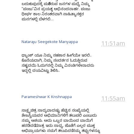
ಬದುಕುವುದಕ್ಕೆ ಮರೆತಿರುವ ಜನಗಳ ಮಧ್ಯೆ ನಿಮ್ಮ
"ಪಂಜು"ವಿನ ಪ್ರಯತ್ನ ಅಭಿನಂದನಾರ್ಹ. ಪಂಜು
ಧೀರ್ಘ ಕಾಲ ನಿರಂತರವಾಗಿ ಸಾಹಿತ್ಯಾಸಕ್ತರ
ಮನಗಳಲ್ಲಿ ಬೆಳಗಲಿ…
Nataraju Seegekote Mariyappa
11:51am
ಥ್ಯಾಂಕ್ ಯೂ ನಿಮ್ಮ ಸಹಕಾರ ಹೀಗೆಯೇ ಇರಲಿ..
ಕೊನೆಯದಾಗಿ, ನಿಮ್ಮ ಸಂದರ್ಶನ ಓದುತ್ತಿರುವ
ಸಹೃದಯಿ ಓದುಗರಲ್ಲಿ ನಿಮ್ಮ ವಿನಂತಿಗಳೇನಾದರು
ಇದ್ದಲ್ಲಿ ದಯವಿಟ್ಟು ತಿಳಿಸಿ..
Parameshwar K Krishnappa
11:55am
ಸಾಕ್ಷ್ಯಚಿತ್ರ ಸಾದ್ಯವಾದಷ್ಟು ಹೆಚ್ಚಿನ ಸಂಖ್ಯೆಯಲ್ಲಿ
ತೇಜಸ್ವಿಯವರ ಅಭಿಮಾನಿಗಳಿಗೆ ತಲುಪಲಿ ಎಂಬುದು
ನಮ್ಮ ಆಶಯ. ಅದು ಒಬ್ಬರ ಬಾಯಿಂದ ಬಾಯಿಗೆ
ಹರಡಿದರೆ ಮಾತ್ರ ಇದು ಸಾಧ್ಯ. ಜೊತೆಗೆ ಎಲ್ಲರ ಮುಕ್ತ
ಅಭಿಪ್ರಾಯಗಳು ನಮಗೆ ತಲುಪಿದರೆ ನಮ್ಮ ತಪ್ಪುಗಳನ್ನೂ