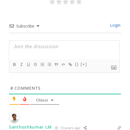
Login
Subscribe
{}
[+]
8
COMMENTS
Oldest
Santhoshkumar LM
13 years ago