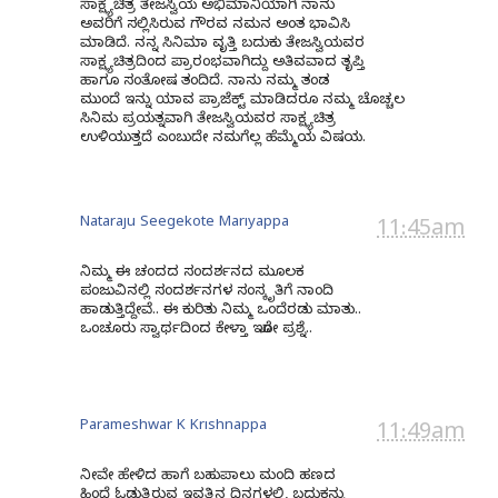
ಸಾಕ್ಷ್ಯಚಿತ್ರ ತೇಜಸ್ವಿಯ ಅಭಿಮಾನಿಯಾಗಿ ನಾನು
ಅವರಿಗೆ ಸಲ್ಲಿಸಿರುವ ಗೌರವ ನಮನ ಅಂತ ಭಾವಿಸಿ
ಮಾಡಿದೆ. ನನ್ನ ಸಿನಿಮಾ ವೃತ್ತಿ ಬದುಕು ತೇಜಸ್ವಿಯವರ
ಸಾಕ್ಷ್ಯಚಿತ್ರದಿಂದ ಪ್ರಾರಂಭವಾಗಿದ್ದು ಅತಿವವಾದ ತೃಪ್ತಿ
ಹಾಗೂ ಸಂತೋಷ ತಂದಿದೆ. ನಾನು ನಮ್ಮ ತಂಡ
ಮುಂದೆ ಇನ್ನು ಯಾವ ಪ್ರಾಜೆಕ್ಟ್ ಮಾಡಿದರೂ ನಮ್ಮ ಚೊಚ್ಚಲ
ಸಿನಿಮ ಪ್ರಯತ್ನವಾಗಿ ತೇಜಸ್ವಿಯವರ ಸಾಕ್ಷ್ಯಚಿತ್ರ
ಉಳಿಯುತ್ತದೆ ಎಂಬುದೇ ನಮಗೆಲ್ಲ ಹೆಮ್ಮೆಯ ವಿಷಯ.
Nataraju Seegekote Mariyappa
11:45am
ನಿಮ್ಮ ಈ ಚಂದದ ಸಂದರ್ಶನದ ಮೂಲಕ
ಪಂಜುವಿನಲ್ಲಿ ಸಂದರ್ಶನಗಳ ಸಂಸ್ಕೃತಿಗೆ ನಾಂದಿ
ಹಾಡುತ್ತಿದ್ದೇವೆ.. ಈ ಕುರಿತು ನಿಮ್ಮ ಒಂದೆರಡು ಮಾತು..
ಒಂಚೂರು ಸ್ವಾರ್ಥದಿಂದ ಕೇಳ್ತಾ ಇರೋ ಪ್ರಶ್ನೆ..
Parameshwar K Krishnappa
11:49am
ನೀವೇ ಹೇಳಿದ ಹಾಗೆ ಬಹುಪಾಲು ಮಂದಿ ಹಣದ
ಹಿಂದೆ ಓಡುತ್ತಿರುವ ಇವತ್ತಿನ ದಿನಗಳಲ್ಲಿ, ಬದುಕನ್ನು