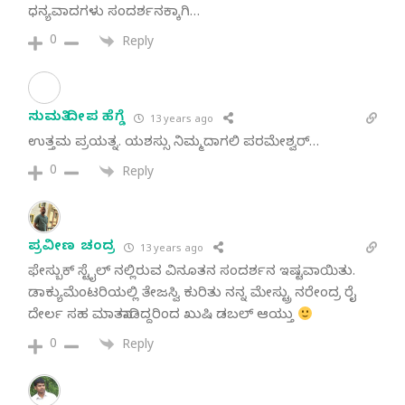
ಧನ್ಯವಾದಗಳು ಸಂದರ್ಶನಕ್ಕಾಗಿ…
0
Reply
ಸುಮತಿ ದೀಪ ಹೆಗ್ಡೆ
13 years ago
ಉತ್ತಮ ಪ್ರಯತ್ನ. ಯಶಸ್ಸು ನಿಮ್ಮದಾಗಲಿ ಪರಮೇಶ್ವರ್…
0
Reply
ಪ್ರವೀಣ ಚಂದ್ರ
13 years ago
ಫೇಸ್ಬುಕ್ ಸ್ಟೈಲ್ ನಲ್ಲಿರುವ ವಿನೂತನ ಸಂದರ್ಶನ ಇಷ್ಟವಾಯಿತು.
ಡಾಕ್ಯುಮೆಂಟರಿಯಲ್ಲಿ ತೇಜಸ್ವಿ ಕುರಿತು ನನ್ನ ಮೇಸ್ಟ್ರು ನರೇಂದ್ರ ರೈ
ದೇರ್ಲ ಸಹ ಮಾತನಾಡಿದ್ದರಿಂದ ಖುಷಿ ಡಬಲ್ ಆಯ್ತು
0
Reply