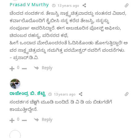
Prasad V Murthy
13 years ago
ಚೆಂದದ ಸಂದರ್ಶನ. ತೇಜಸ್ವಿ ಸಾಕ್ಷ್ಯಚಿತ್ರವಾದದ್ದು ಸಂತಸದ ವಿಚಾರ,
ಕರ್ವಾಲೊದೊಂದಿಗೆ ಕೈಬೀಸಿ ನನ್ನ ಕರೆದ ತೇಜಸ್ವಿ, ನನ್ನನ್ನು
ಸಂಪೂರ್ಣ ಆವರಿಸಿದ್ದಾರೆ. ಈಗ ಅಬಚೂರಿನ ಪೋಸ್ಟ್ ಆಫೀಸು,
ಚಿದಂಬರ ರಹಸ್ಯ, ಪರಿಸರದ ಕಥೆ,
ಹೀಗೆ ಒಂದಾದ ಮೇಲೊಂದರಂತೆ ಓದಿಸಿಕೊಂಡು ಹೋಗುತ್ತಿದ್ದಾರೆ! ಅ
ವರ ಸಾಕ್ಷ್ಯಚಿತ್ರವನ್ನು ನಮಗಿತ್ತ ಪರಮೇಶ್ವರ್ ರವರಿಗೆ ವಂದನೆಗಳು.
– ಪ್ರಸಾದ್.ಡಿ.ವಿ.
0
Reply
ರಾಜೇಂದ್ರ ಬಿ. ಶೆಟ್ಟಿ
13 years ago
ಸಂದರ್ಶನ ಚೆನ್ನಾಗಿ ಮೂಡಿ ಬಂದಿದೆ. ಡಿ ವಿ ಡಿ ಯ ಬಿಡುಗಡೆಗೆ
ಕಾಯುತ್ತೀದ್ದೇನೆ.
0
Reply