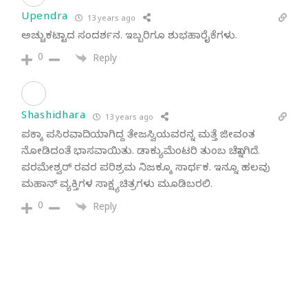
Upendra
13 years ago
ಅಚ್ಚುಕಟ್ಟಾದ ಸಂದರ್ಶನ. ಇಬ್ಬರಿಗೂ ಶುಭಹಾರೈಕೆಗಳು.
0
Reply
Shashidhara
13 years ago
ಪಕ್ಕಾ ಪಸಿರವಾದಿಯಾಗಿದ್ದ ತೇಜಸ್ವಿಯವರನ್ನ ಮತ್ತೆ ಜೀವಂತ
ನೋಡಿದಂತೆ ಭಾಸವಾಯಿತು. ಡಾಕ್ಯುಮೆಂಟರಿ ತುಂಬ ಚೆನ್ನಾಗಿದೆ.
ಪರಮೇಶ್ವರ್ ರವರ ಪರಿಶ್ರಮ ನಿಜಕ್ಕೂ ಸಾರ್ಥಕ. ಇನ್ನೂ ಹಲವು
ಮಹಾನ್ ವ್ಯಕ್ತಿಗಳ ಸಾಕ್ಷ್ಯಚಿತ್ರಗಳು ಮೂಡಿಬರಲಿ.
0
Reply