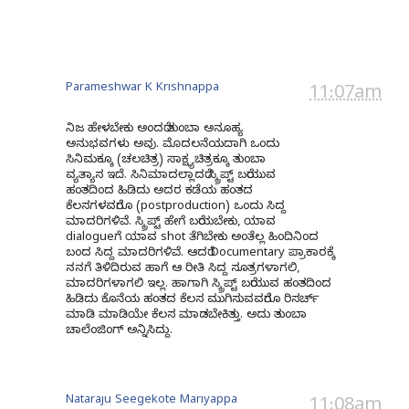
Parameshwar K Krishnappa
11:07am
ನಿಜ ಹೇಳಬೇಕು ಅಂದರೆ ತುಂಬಾ ಅನೂಹ್ಯ
ಅನುಭವಗಳು ಅವು. ಮೊದಲನೆಯದಾಗಿ ಒಂದು
ಸಿನಿಮಕ್ಕೂ (ಚಲಚಿತ್ರ) ಸಾಕ್ಷ್ಯಚಿತ್ರಕ್ಕೂ ತುಂಬಾ
ವ್ಯತ್ಯಾಸ ಇದೆ. ಸಿನಿಮಾದಲ್ಲಾದರೆ ಸ್ಕ್ರಿಪ್ಟ್ ಬರೆಯುವ
ಹಂತದಿಂದ ಹಿಡಿದು ಅದರ ಕಡೆಯ ಹಂತದ
ಕೆಲಸಗಳವರೆಗೂ (postproduction) ಒಂದು ಸಿದ್ದ
ಮಾದರಿಗಳಿವೆ. ಸ್ಕ್ರಿಪ್ಟ್ ಹೇಗೆ ಬರೆಯಬೇಕು, ಯಾವ
dialogueಗೆ ಯಾವ shot ತೆಗಿಬೇಕು ಅಂತೆಲ್ಲ ಹಿಂದಿನಿಂದ
ಬಂದ ಸಿದ್ದ ಮಾದರಿಗಳಿವೆ. ಆದರೆ Documentary ಪ್ರಾಕಾರಕ್ಕೆ
ನನಗೆ ತಿಳಿದಿರುವ ಹಾಗೆ ಆ ರೀತಿ ಸಿದ್ದ ಸೂತ್ರಗಳಾಗಲಿ,
ಮಾದರಿಗಳಾಗಲಿ ಇಲ್ಲ. ಹಾಗಾಗಿ ಸ್ಕ್ರಿಪ್ಟ್ ಬರೆಯುವ ಹಂತದಿಂದ
ಹಿಡಿದು ಕೊನೆಯ ಹಂತದ ಕೆಲಸ ಮುಗಿಸುವವರೆಗೂ ರಿಸರ್ಚ್
ಮಾಡಿ ಮಾಡಿಯೇ ಕೆಲಸ ಮಾಡಬೇಕಿತ್ತು. ಅದು ತುಂಬಾ
ಚಾಲೆಂಜಿಂಗ್ ಅನ್ನಿಸಿದ್ದು.
Nataraju Seegekote Mariyappa
11:08am