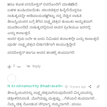
ನಾನೂ ಕೂಡ ಪರಮೇಶ್ವರ್ ರವರೊಂದಿಗೆ ಮಾತನಾಡಿದೆ.
ಬಹಳ ಖುಷಿಯಾಯಿತು. ಚಲನಚಿತ್ರದ ಹಿನ್ನೆಲೆಯಿದ್ದರೂ
ಸಾಹಿತ್ಯವನ್ನೇ ಅಡಿಪಾಯವನ್ನಾಗಿಟ್ಟು ನನ್ನ ನೆಚ್ಚಿನ ಸಾಹಿತಿ
ತೇಜಸ್ವಿಯವರ ಬಗ್ಗೆ ತೆಗೆದ ಸಾಕ್ಷ್ಯಚಿತ್ರದ ತುಣುಕು ಅದ್ಭುತವಾಗಿ
ಮೂಡಿಬಂದಿದೆ. ಸಾಹಿತ್ಯದಲ್ಲಿರುವ ಅವರ ಪ್ರೀತಿಯೂ ಇದರಲ್ಲಿ
ಎದ್ದು ಕಾಣುತ್ತದೆ.
ಅವರ ಶ್ರಮ ಬರೇ ಆ ಐದು ನಿಮಿಷದ ತುಣುಕಲ್ಲೇ ಎದ್ದು ಕಾಣುತ್ತದೆ.
ಪೂರ್ತಿ ಸಾಕ್ಷ್ಯಚಿತ್ರದ ಬಿಡುಗಡೆಗಾಗಿ ಕಾಯುತ್ತಿದ್ದೇನೆ.
ಪರಮೇಶ್ವರ್ ಹಾಗೂ ಅವರ ತಂಡಕ್ಕೆ ಶುಭವಾಗಲಿ.
0
Reply
N Krishnamurthy Bhadravathi
13 years ago
ತೇಜಸ್ವಿಯವರನ್ನು ಸಾಕ್ಷ್ಯಚಿತ್ರವಾಗಿಸುವುದೆಂದರೆ ವಿಸ್ಮಯವನ್ನು
ಚಿತ್ರೀಕರಿಸಿದಂತೆ…ಮೊಗೆದಷ್ಟು ಮತ್ತಷ್ಟು…..ಗೆಳೆಯರೆ ಶುಭವಾಗಲಿ…
ನಿಮ್ಮ ಚಿತ್ರ ನೋಡುವ ಸೌಭಾಗ್ಯ ನಮ್ಮದಾಗಲಿ…ಪಂಜು