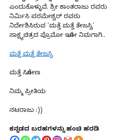
ಎಂದುಕೊಳ್ಳುವೆ. ಶ್ರೀ ಕಾಂತರಾಜು ರವರು
ನಿರ್ಮಿಸಿ ಪರಮೇಶ್ವರ್ ರವರು
ನಿರ್ದೇಶಿಸಿರುವ 'ಮತ್ತೆ ಮತ್ತೆ ತೇಜಸ್ವಿ'
ಸಾಕ್ಷ್ಯಚಿತ್ರದ ಪ್ರೊಮೋ ಇಗೋ ನಿಮಗಾಗಿ..
ಮತ್ತೆ ಮತ್ತೆ ತೇಜಸ್ವಿ
ಮತ್ತೆ ಸಿಗೋಣ
ನಿಮ್ಮ ಪ್ರೀತಿಯ
ನಟರಾಜು :))
ಕನ್ನಡದ ಬರಹಗಳನ್ನು ಹಂಚಿ ಹರಡಿ