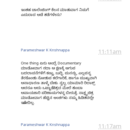
ಇಂತಹ ಚಾಲೆಂಜಿಂಗ್ ಕೆಲಸ ಮಾಡುವಾಗ ನಿಮಗೆ
ಎದುರಾದ ಅಡೆ ತಡೆಗಳೇನು?
Parameshwar K Krishnappa
11:11am
One thing ಏನು ಅಂದ್ರೆ Documentary
ಮಾಡೋವಾಗ ಸದಾ ಆ ಕ್ಷಣಕ್ಕೆ ಆಗುವ
ಬದಲಾವನೆಗಳಿಗೆ ಕಣ್ಣು, ಬುದ್ದಿ, ಮನಸ್ಸು, ಎಲ್ಲವನ್ನ
ತೆರಕೊಂಡು ನೋಡುವ ಕಲೆಗಾರಿಕೆ, ಹಾಗೂ ಮುಖ್ಯವಾಗಿ
ಅಸಾಧಾರಣ ತಾಳ್ಮೆ ಬೇಕು. ಸ್ವಲ್ಪ ಯಾಮಾರಿ ರಿಲಾಕ್ಸ್
ಆದರೂ ಅದು ಒಟ್ಟಾರೆ ಚಿತ್ರದ ಮೇಲೆ ತುಂಬಾ
ಅಪಾಯಕಾರಿ ಪರಿಣಾಮಗಳನ್ನ ಬೀರುತ್ತೆ. ಸಾಕ್ಷ್ಯಚಿತ್ರ
ಮಾಡೋವಾಗ ಹೆಚ್ಚಿನ ಅಂಶಗಳು ನಮ್ಮ ಹಿಡಿತದಲ್ಲೇ
ಇರೋದಿಲ್ಲ.
Parameshwar K Krishnappa
11:17am