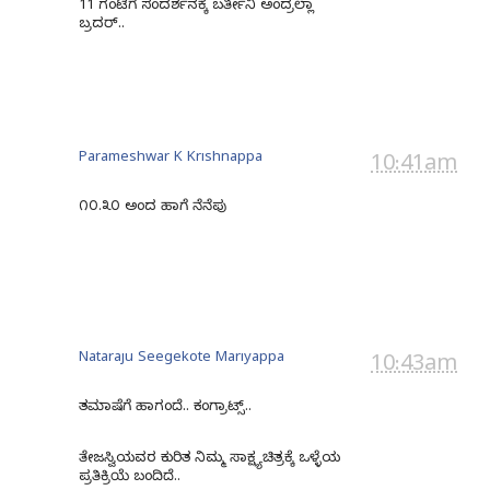
11 ಗಂಟೆಗೆ ಸಂದರ್ಶನಕ್ಕೆ ಬರ್ತೀನಿ ಅಂದ್ರಲ್ಲಾ
ಬ್ರದರ್..
Parameshwar K Krishnappa
10:41am
೧೦.೩೦ ಅಂದ ಹಾಗೆ ನೆನೆಪು
Nataraju Seegekote Mariyappa
10:43am
ತಮಾಷೆಗೆ ಹಾಗಂದೆ.. ಕಂಗ್ರಾಟ್ಸ್..
ತೇಜಸ್ವಿಯವರ ಕುರಿತ ನಿಮ್ಮ ಸಾಕ್ಷ್ಯಚಿತ್ರಕ್ಕೆ ಒಳ್ಳೆಯ
ಪ್ರತಿಕ್ರಿಯೆ ಬಂದಿದೆ..