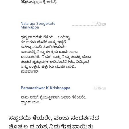
ತಿದ್ದಿಕೊಳ್ಳುವುದಕ್ಕೆ ಆಗುತ್ತೆ.
Nataraju Seegekote
11:59am
Mariyappa
ಧನ್ಯವಾದಗಳು ಗೆಳೆಯ… ಒಂದಿಷ್ಟು
ಕನಸುಗಳು ಜೊತೆಗೆ ತಾಳ್ಮೆ ಇದ್ದರೆ
ಏನೆಲ್ಲಾ ಮಾಡಿ ತೋರಿಸಬಹುದು
ಎಂಬುದಕ್ಕೆ ನಿಮ್ಮ ಈ ಶ್ರಮ ಒಂದು ತಾಜಾ
ಉದಾಹರಣೆ.. ನಿಮಗೆ ಮತ್ತು ನಿಮ್ಮ ತಂಡಕ್ಕೆ ಪಂಜು
ತಂಡದ ಹೃತ್ಪೂರ್ವಕ ಅಭಿನಂದನೆಗಳು.. ನಿಮ್ಮಿಂದ
ಇನ್ನು ಉತ್ತಮ ಚಿತ್ರಗಳು ಮೂಡಿ ಬರಲಿ..
ಶುಭವಾಗಲಿ..
Parameshwar K Krishnappa
12:04pm
ನಾನು ನಿಮಗೆ ವೈಯುಕ್ತಿಕವಾಗಿ ಅಭಾರಿ ಗೆಳೆಯರೇ.
ಥ್ಯಾಂಕ್ ಯೂ..
ಸಹೃದಯಿ ಗೆಳೆಯರೇ, ಪಂಜು ಸಂದರ್ಶನದ
ಚೊಚ್ಚಲ ಪ್ರಯತ್ನ ನಿಮಗೆ ಇಷ್ಟವಾಯಿತು