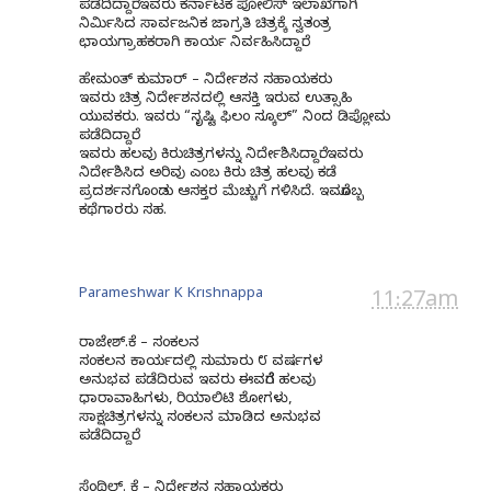
ಪಡೆದಿದ್ದಾರೆ. ಇವರು ಕರ್ನಾಟಕ ಪೋಲಿಸ್ ಇಲಾಖೆಗಾಗಿ
ನಿರ್ಮಿಸಿದ ಸಾರ್ವಜನಿಕ ಜಾಗ್ರತಿ ಚಿತ್ರಕ್ಕೆ ಸ್ವತಂತ್ರ
ಛಾಯಗ್ರಾಹಕರಾಗಿ ಕಾರ್ಯ ನಿರ್ವಹಿಸಿದ್ದಾರೆ.
ಹೇಮಂತ್ ಕುಮಾರ್ – ನಿರ್ದೇಶನ ಸಹಾಯಕರು
ಇವರು ಚಿತ್ರ ನಿರ್ದೇಶನದಲ್ಲಿ ಆಸಕ್ತಿ ಇರುವ ಉತ್ಸಾಹಿ
ಯುವಕರು. ಇವರು “ಸೃಷ್ಟಿ ಫಿಲಂ ಸ್ಕೂಲ್” ನಿಂದ ಡಿಪ್ಲೋಮ
ಪಡೆದಿದ್ದಾರೆ.
ಇವರು ಹಲವು ಕಿರುಚಿತ್ರಗಳನ್ನು ನಿರ್ದೇಶಿಸಿದ್ದಾರೆ. ಇವರು
ನಿರ್ದೇಶಿಸಿದ ಅರಿವು ಎಂಬ ಕಿರು ಚಿತ್ರ ಹಲವು ಕಡೆ
ಪ್ರದರ್ಶನಗೊಂಡು ಆಸಕ್ತರ ಮೆಚ್ಚುಗೆ ಗಳಿಸಿದೆ. ಇವರೊಬ್ಬ
ಕಥೆಗಾರರು ಸಹ.
Parameshwar K Krishnappa
11:27am
ರಾಜೇಶ್.ಕೆ – ಸಂಕಲನ
ಸಂಕಲನ ಕಾರ್ಯದಲ್ಲಿ ಸುಮಾರು ೮ ವರ್ಷಗಳ
ಅನುಭವ ಪಡೆದಿರುವ ಇವರು ಈವರೆಗೆ ಹಲವು
ಧಾರಾವಾಹಿಗಳು, ರಿಯಾಲಿಟಿ ಶೋಗಳು,
ಸಾಕ್ಷಚಿತ್ರಗಳನ್ನು ಸಂಕಲನ ಮಾಡಿದ ಅನುಭವ
ಪಡೆದಿದ್ದಾರೆ.
ಸೆಂಥಿಲ್. ಕೆ – ನಿರ್ದೇಶನ ಸಹಾಯಕರು