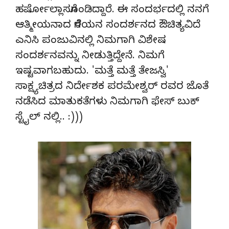
ಹರ್ಷೋಲ್ಲಾಸಗೊಂಡಿದ್ದಾರೆ. ಈ ಸಂದರ್ಭದಲ್ಲಿ ನನಗೆ
ಆತ್ಮೀಯನಾದ ಗೆಳೆಯನ ಸಂದರ್ಶನದ ಔಚಿತ್ಯವಿದೆ
ಎನಿಸಿ ಪಂಜುವಿನಲ್ಲಿ ನಿಮಗಾಗಿ ವಿಶೇಷ
ಸಂದರ್ಶನವನ್ನು ನೀಡುತ್ತಿದ್ದೇನೆ. ನಿಮಗೆ
ಇಷ್ಟವಾಗಬಹುದು. 'ಮತ್ತೆ ಮತ್ತೆ ತೇಜಸ್ವಿ'
ಸಾಕ್ಷ್ಯಚಿತ್ರದ ನಿರ್ದೇಶಕ ಪರಮೇಶ್ವರ್ ರವರ ಜೊತೆ
ನಡೆಸಿದ ಮಾತುಕತೆಗಳು ನಿಮಗಾಗಿ ಫೇಸ್ ಬುಕ್
ಸ್ಟೈಲ್ ನಲ್ಲಿ.. :)))