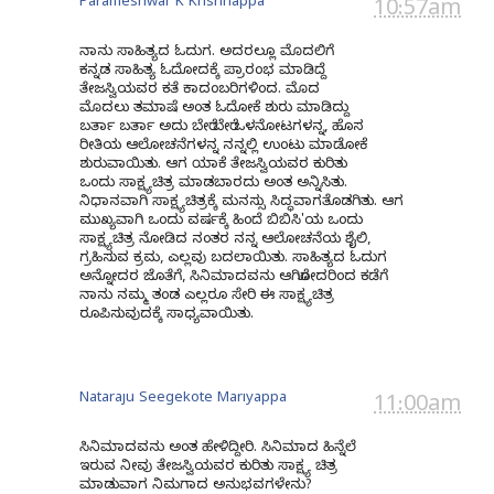
Parameshwar K Krishnappa
10:57am
ನಾನು ಸಾಹಿತ್ಯದ ಓದುಗ. ಅದರಲ್ಲೂ ಮೊದಲಿಗೆ
ಕನ್ನಡ ಸಾಹಿತ್ಯ ಓದೋದಕ್ಕೆ ಪ್ರಾರಂಭ ಮಾಡಿದ್ದೆ
ತೇಜಸ್ವಿಯವರ ಕತೆ ಕಾದಂಬರಿಗಳಿಂದ. ಮೊದ
ಮೊದಲು ತಮಾಷೆ ಅಂತ ಓದೋಕೆ ಶುರು ಮಾಡಿದ್ದು
ಬರ್ತಾ ಬರ್ತಾ ಅದು ಬೇರೆ ಬೇರೆ ಒಳನೋಟಗಳನ್ನ, ಹೊಸ
ರೀತಿಯ ಆಲೋಚನೆಗಳನ್ನ ನನ್ನಲ್ಲಿ ಉಂಟು ಮಾಡೋಕೆ
ಶುರುವಾಯಿತು. ಆಗ ಯಾಕೆ ತೇಜಸ್ವಿಯವರ ಕುರಿತು
ಒಂದು ಸಾಕ್ಷ್ಯಚಿತ್ರ ಮಾಡಬಾರದು ಅಂತ ಅನ್ನಿಸಿತು.
ನಿಧಾನವಾಗಿ ಸಾಕ್ಷ್ಯಚಿತ್ರಕ್ಕೆ ಮನಸ್ಸು ಸಿದ್ಧವಾಗತೊಡಗಿತು. ಆಗ
ಮುಖ್ಯವಾಗಿ ಒಂದು ವರ್ಷಕ್ಕೆ ಹಿಂದೆ ಬಿಬಿಸಿ'ಯ ಒಂದು
ಸಾಕ್ಷ್ಯಚಿತ್ರ ನೋಡಿದ ನಂತರ ನನ್ನ ಆಲೋಚನೆಯ ಶೈಲಿ,
ಗ್ರಹಿಸುವ ಕ್ರಮ, ಎಲ್ಲವು ಬದಲಾಯಿತು. ಸಾಹಿತ್ಯದ ಓದುಗ
ಅನ್ನೋದರ ಜೊತೆಗೆ, ಸಿನಿಮಾದವನು ಆಗಿರೋದರಿಂದ ಕಡೆಗೆ
ನಾನು ನಮ್ಮ ತಂಡ ಎಲ್ಲರೂ ಸೇರಿ ಈ ಸಾಕ್ಷ್ಯಚಿತ್ರ
ರೂಪಿಸುವುದಕ್ಕೆ ಸಾಧ್ಯವಾಯಿತು.
Nataraju Seegekote Mariyappa
11:00am
ಸಿನಿಮಾದವನು ಅಂತ ಹೇಳಿದ್ದೀರಿ. ಸಿನಿಮಾದ ಹಿನ್ನೆಲೆ
ಇರುವ ನೀವು ತೇಜಸ್ವಿಯವರ ಕುರಿತು ಸಾಕ್ಷ್ಯ ಚಿತ್ರ
ಮಾಡುವಾಗ ನಿಮಗಾದ ಅನುಭವಗಳೇನು?