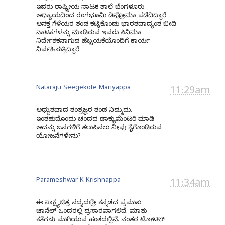
ಇವರು ರಾಷ್ಟ್ರೀಯ ನಾಟಕ ಶಾಲೆ ಬೆಂಗಳೂರು
ಅಧ್ಯಾಯದಿಂದ ರಂಗಭೂಮಿ ಡಿಪ್ಲೋಮಾ ಪಡೆದಿದ್ದಾರೆ.
ಆಸಕ್ತ ಗೆಳೆಯರ ತಂಡ ಕಟ್ಟಿಕೊಂಡು ಭಾರತದಾದ್ಯಂತ ಬೀದಿ
ನಾಟಕಗಳನ್ನು ಮಾಡಿರುವ ಇವರು ಸಿನಿಮಾ
ನಿರ್ದೇಶಕನಾಗುವ ಹೆಬ್ಬಯಕೆಯೊಂದಿಗೆ ಕಾರ್ಯ
ನಿರ್ವಹಿಸುತ್ತಿದ್ದಾರೆ.
Nataraju Seegekote Mariyappa
11:29am
ಅಧ್ಬುತವಾದ ತಂತ್ರಜ್ಞರ ತಂಡ ನಿಮ್ಮದು.
ಇಂತಹುದೊಂದು ಚಂದದ ಡಾಕ್ಯುಮೆಂಟರಿ ಮಾಡಿ
ಅದನ್ನು ಜನಗಳಿಗೆ ತಲುಪಿಸಲು ನೀವು ಕೈಗೊಂಡಿರುವ
ಯೋಜನೆಗಳೇನು?
Parameshwar K Krishnappa
11:34am
ಈ ಸಾಕ್ಷ್ಯಚಿತ್ರ ಸದ್ಯದಲ್ಲೇ ಕನ್ನಡದ ಪ್ರಮುಖ
ಚಾನೆಲ್ ಒಂದರಲ್ಲಿ ಪ್ರಸಾರವಾಗಲಿದೆ. ಮಾತು
ಕತೆಗಳು ಮುಗಿಯುವ ಹಂತದಲ್ಲಿವೆ. ನಂತರ ಟೋಟಲ್