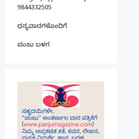
9844332505
ಧನ್ಯವಾದಗಳೊಂದಿಗೆ
ಪಂಜು ಬಳಗ