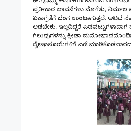
ಕೆಲವೊಮ್ಮೆ ಅನಾಹುತಗಳಾಗುವ ಸಂಭವವಿರುತ್ತ
ಪ್ರತೀಕಾರ ಭಾವನೆಗಳು ಮೊಳೆತು, ನಿರ್ಮಲ ಮ
ಏಕಾಗ್ರತೆಗೆ ಭಂಗ ಉಂಟಾಗುತ್ತದೆ. ಆಟದ ಸಮ
ಆಡಬೇಕು. ಇಲ್ಲದಿದ್ದರೆ ಎಡವಟ್ಟುಗಳಾದಾ
ಗೆಲುವುಗಳನ್ನು ಕ್ರೀಡಾ ಮನೋಭಾವದೊಂದಿಗೆ
ದ್ವೇಷಾಸೂಯೆಗಳಿಗೆ ಎಡೆ ಮಾಡಿಕೊಡಬಾರದ