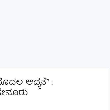
ಮೊದಲ ಆದ್ಯತೆ” :
ಡೇನೂರು