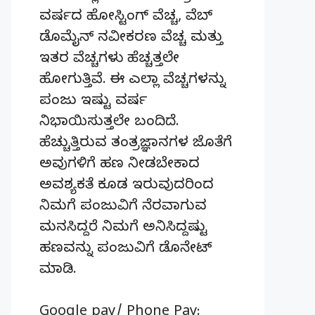
ವರ್ಷದ ಹೋಸ್ಟಿಂಗ್‌ ವೆಚ್ಚ, ವೆಬ್‌
ಡೊಮೈನ್‌ ನವೀಕರಣ ವೆಚ್ಚ ಮತ್ತು
ಇತರ ವೆಚ್ಚಗಳು ಹೆಚ್ಚತ್ತಲೇ
ಹೋಗುತ್ತಿವೆ. ಈ ಎಲ್ಲಾ ವೆಚ್ಚಗಳನ್ನು
ಪಂಜು ಇಷ್ಟು ವರ್ಷ
ನಿಭಾಯಿಸುತ್ತಲೇ ಬಂದಿದೆ.
ಹೆಚ್ಚುತ್ತಿರುವ ತಂತ್ರಜ್ಞಾನಗಳ ಜೊತೆಗೆ
ಅವುಗಳಿಗೆ ಹಣ ನೀಡಬೇಕಾದ
ಅವಶ್ಯಕತೆ ಕೂಡ ಇರುವುದರಿಂದ
ನಿಮಗೆ ಪಂಜುವಿಗೆ ನೆರವಾಗುವ
ಮನಸಿದ್ದರೆ ನಿಮಗೆ ಅನಿಸಿದ್ದಷ್ಟು
ಹಣವನ್ನು ಪಂಜುವಿಗೆ ಡೊನೇಟ್‌
ಮಾಡಿ.
Google pay/ Phone Pay: