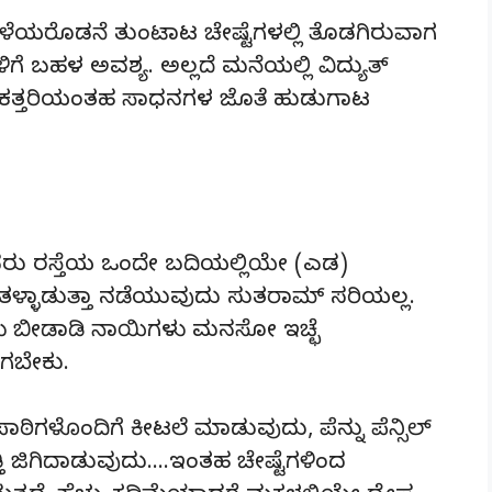
ೆಯರೊಡನೆ ತುಂಟಾಟ ಚೇಷ್ಟೆಗಳಲ್ಲಿ ತೊಡಗಿರುವಾಗ
 ಬಹಳ ಅವಶ್ಯ. ಅಲ್ಲದೆ ಮನೆಯಲ್ಲಿ ವಿದ್ಯುತ್
 ಕತ್ತರಿಯಂತಹ ಸಾಧನಗಳ ಜೊತೆ ಹುಡುಗಾಟ
ರು ರಸ್ತೆಯ ಒಂದೇ ಬದಿಯಲ್ಲಿಯೇ (ಎಡ)
ತಳ್ಳಾಡುತ್ತಾ ನಡೆಯುವುದು ಸುತರಾಮ್ ಸರಿಯಲ್ಲ.
ಗಳು ಬೀಡಾಡಿ ನಾಯಿಗಳು ಮನಸೋ ಇಚ್ಛೆ
ಗಬೇಕು.
ಹಪಾಠಿಗಳೊಂದಿಗೆ ಕೀಟಲೆ ಮಾಡುವುದು, ಪೆನ್ನು ಪೆನ್ಸಿಲ್
ತಿ ಜಿಗಿದಾಡುವುದು….ಇಂತಹ ಚೇಷ್ಟೆಗಳಿಂದ