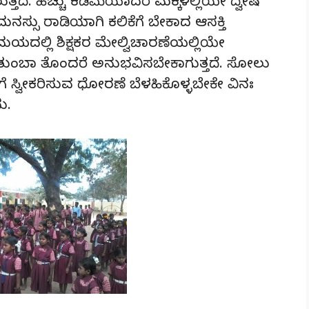
ದೆ. ಹೆಚ್ಚು ಕಡಿಮೆಯಾದರೆ ಮಕ್ಕಳಲ್ಲಿಯೇ ದ್ವೇಷ
ನಸ್ಸು ರಾಡಿಯಾಗಿ ಕಲಿಕೆಗೆ ಬೇಕಾದ ಆಸಕ್ತಿ
ಯದಲ್ಲಿ ಶಿಕ್ಷಕರ ಮೇಲ್ವಿಚಾರಣೆಯಲ್ಲಿಯೇ
ಗ ತುಂಬಾ ತೊಂದರೆ ಅನುಭವಿಸಬೇಕಾಗುತ್ತದೆ. ಸೋಲು
 ಸ್ವೀಕರಿಸುವ ಧೋರಣೆ ಬೆಳಹಿಕೊಳ್ಳಬೇಕೇ ವಿನಃ
ು.