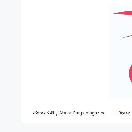
Skip
to
content
ಪಂಜು ಕುರಿತು/ About Panju magazine
ಲೇಖನ ಕ