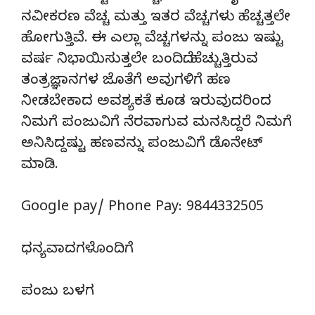
ನವೀಕರಣ ವೆಚ್ಚ ಮತ್ತು ಇತರ ವೆಚ್ಚಗಳು ಹೆಚ್ಚತ್ತಲೇ
ಹೋಗುತ್ತಿವೆ. ಈ ಎಲ್ಲಾ ವೆಚ್ಚಗಳನ್ನು ಪಂಜು ಇಷ್ಟು
ವರ್ಷ ನಿಭಾಯಿಸುತ್ತಲೇ ಬಂದಿದೆ. ಹೆಚ್ಚುತ್ತಿರುವ
ತಂತ್ರಜ್ಞಾನಗಳ ಜೊತೆಗೆ ಅವುಗಳಿಗೆ ಹಣ
ನೀಡಬೇಕಾದ ಅವಶ್ಯಕತೆ ಕೂಡ ಇರುವುದರಿಂದ
ನಿಮಗೆ ಪಂಜುವಿಗೆ ನೆರವಾಗುವ ಮನಸಿದ್ದರೆ ನಿಮಗೆ
ಅನಿಸಿದ್ದಷ್ಟು ಹಣವನ್ನು ಪಂಜುವಿಗೆ ಡೊನೇಟ್‌
ಮಾಡಿ.
Google pay/ Phone Pay: 9844332505
ಧನ್ಯವಾದಗಳೊಂದಿಗೆ
ಪಂಜು ಬಳಗ