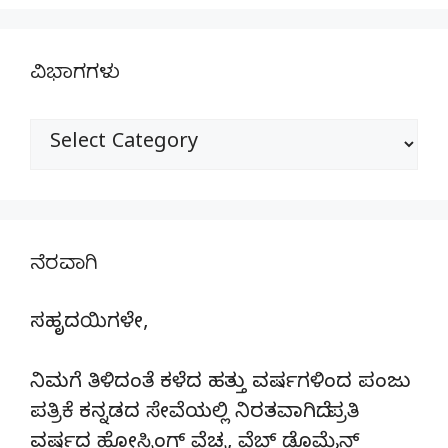
ವಿಭಾಗಗಳು
ವಿಭಾಗಗಳು
ನೆರವಾಗಿ
ಸಹೃದಯಿಗಳೇ,
ನಿಮಗೆ ತಿಳಿದಂತೆ ಕಳೆದ ಹತ್ತು ವರ್ಷಗಳಿಂದ ಪಂಜು
ಪತ್ರಿಕೆ ಕನ್ನಡದ ಸೇವೆಯಲ್ಲಿ ನಿರತವಾಗಿದೆ. ಪ್ರತಿ
ವರ್ಷದ ಹೋಸ್ಟಿಂಗ್‌ ವೆಚ್ಚ, ವೆಬ್‌ ಡೊಮೈನ್‌