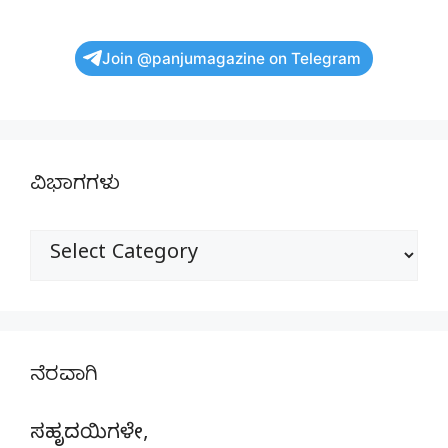
Join @panjumagazine on Telegram
ವಿಭಾಗಗಳು
ವಿಭಾಗಗಳು
ನೆರವಾಗಿ
ಸಹೃದಯಿಗಳೇ,