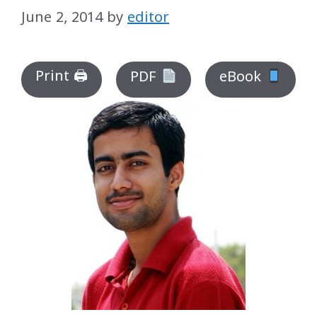
June 2, 2014
by
editor
Print 🖨
PDF
eBook