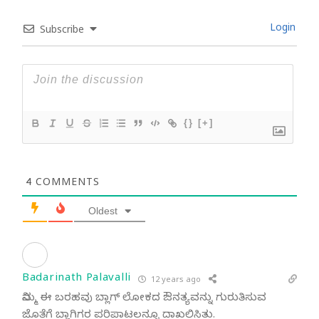
Login
Subscribe
{}
[+]
4
COMMENTS
Oldest
Badarinath Palavalli
12 years ago
ನಿಮ್ಮ ಈ ಬರಹವು ಬ್ಲಾಗ್ ಲೋಕದ ಔನತ್ಯವನ್ನು ಗುರುತಿಸುವ
ಜೊತೆಗೆ ಬ್ಲಾಗಿಗರ ಪರಿಪಾಟಲನ್ನೂ ದಾಖಲಿಸಿತು.