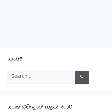
ಹುಡುಕಿ
Search
for:
ಪಂಜು ಟೆಲಿಗ್ರಾಮ್ ಗ್ರೂಪ್ ಸೇರಿರಿ