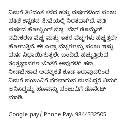
ನಿಮಗೆ ತಿಳಿದಂತೆ ಕಳೆದ ಹತ್ತು ವರ್ಷಗಳಿಂದ ಪಂಜು
ಪತ್ರಿಕೆ ಕನ್ನಡದ ಸೇವೆಯಲ್ಲಿ ನಿರತವಾಗಿದೆ. ಪ್ರತಿ
ವರ್ಷದ ಹೋಸ್ಟಿಂಗ್‌ ವೆಚ್ಚ, ವೆಬ್‌ ಡೊಮೈನ್‌
ನವೀಕರಣ ವೆಚ್ಚ ಮತ್ತು ಇತರ ವೆಚ್ಚಗಳು ಹೆಚ್ಚತ್ತಲೇ
ಹೋಗುತ್ತಿವೆ. ಈ ಎಲ್ಲಾ ವೆಚ್ಚಗಳನ್ನು ಪಂಜು ಇಷ್ಟು
ವರ್ಷ ನಿಭಾಯಿಸುತ್ತಲೇ ಬಂದಿದೆ. ಹೆಚ್ಚುತ್ತಿರುವ
ತಂತ್ರಜ್ಞಾನಗಳ ಜೊತೆಗೆ ಅವುಗಳಿಗೆ ಹಣ
ನೀಡಬೇಕಾದ ಅವಶ್ಯಕತೆ ಕೂಡ ಇರುವುದರಿಂದ
ನಿಮಗೆ ಪಂಜುವಿಗೆ ನೆರವಾಗುವ ಮನಸಿದ್ದರೆ ನಿಮಗೆ
ಅನಿಸಿದ್ದಷ್ಟು ಹಣವನ್ನು ಪಂಜುವಿಗೆ ಡೊನೇಟ್‌
ಮಾಡಿ.
Google pay/ Phone Pay: 9844332505