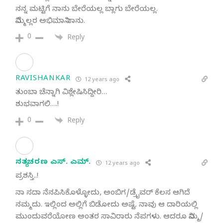
ನನ್ನ ಮಟ್ಟಿಗೆ ನಾನು ಬೇರೆಯಲ್ಲ ಬ್ಲಾಗು ಬೇರೆಯಲ್ಲ.
ನಿಮ್ಮೆಲ್ಲರ ಅಭಿಮಾನಿ ನಾನು.
0
Reply
RAVISHANKAR
12 years ago
ತುಂಬಾ ಚೆನ್ನಾಗಿ ವಿಶ್ಲೇಷಿಸಿದ್ದೀರಿ…
ಶುಭವಾಗಲಿ….!
0
Reply
ಸತ್ಯಚರಣ ಎಸ್. ಎಮ್.
12 years ago
ಪ್ರಶಸ್ತಿ..!
ನಾ ಸದಾ ನೆನಪಿಸಿಕೊಳ್ಳೋದು, ಅಂಬಿಗ/ಡ್ರೈವರ್ ಕೆಲಸ ಆಗಿದೆ
ನಮ್ಮದು. ಇಲ್ಲಿಂದ ಅಲ್ಲಿಗೆ ಬಿಡೋದು ಅಷ್ಟೆ. ನಾವು ಆ ದಾರಿಯಲ್ಲಿ
ಮುಂದುವರೆಯೋಣ ಅಂತರ ಸಾವಿರಾರು ನೆಪಗಳು. ಆದರೂ ನಿಮ್ಮ/