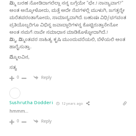
ನಿಮ್ಮ ಬರಹ ನೋಡಿದಾಗಲೆಲ್ಲಾ ನನ್ನ ಬಗ್ಗೆಯೇ "ಛೇ..! ನಾನ್ಯಾವಾಗ?"
ಅಂತ ಅನ್ಕೋಳೋದು, ಮತ್ತೆ ಅದೇ ನೆಪಗಳಲ್ಲಿ ಮುಳುಗಿ, ಜಗತ್ತನ್ನೇ
ಮರೆತವರಂತಾಗೋದು, ಸಾಮಾನ್ಯವಾಗಿದೆ. ಬಹುಷಃ ವಿಧಿ/ಭಗವಂತ
ಪ್ರತಿಯೊಬ್ಬರಿಗೂ ವಿಭಿನ್ನ ಜವಾಬ್ದಾರಿಗಳನ್ನ ಕೊಟ್ಟಿರುತ್ತಾನೇನೋ
ಅಂತ ನಮಗೆ ನಾವೇ ಸಮಾಧಾನ ಮಾಡಿಕೊಳ್ಳೋದಾಗಿದೆ..!
ನಿಮ್ಮ, ನಿಮ್ಮಂತವರ ಸಾಹಿತ್ಯ ಕೃಷಿ ಮುಂದುವರೆಯಲಿ, ಬೆಳೆಯಲಿ ಅಂತ
ಹಾರೈಸುತ್ತಾ..
ನಿಮ್ಮೊಲವಿನ,
ಸತ್ಯ
0
Reply
Sushrutha Dodderi
12 years ago
hmmm…
0
Reply