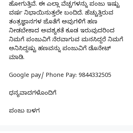
ಹೋಗುತ್ತಿವೆ. ಈ ಎಲ್ಲಾ ವೆಚ್ಚಗಳನ್ನು ಪಂಜು ಇಷ್ಟು
ವರ್ಷ ನಿಭಾಯಿಸುತ್ತಲೇ ಬಂದಿದೆ. ಹೆಚ್ಚುತ್ತಿರುವ
ತಂತ್ರಜ್ಞಾನಗಳ ಜೊತೆಗೆ ಅವುಗಳಿಗೆ ಹಣ
ನೀಡಬೇಕಾದ ಅವಶ್ಯಕತೆ ಕೂಡ ಇರುವುದರಿಂದ
ನಿಮಗೆ ಪಂಜುವಿಗೆ ನೆರವಾಗುವ ಮನಸಿದ್ದರೆ ನಿಮಗೆ
ಅನಿಸಿದ್ದಷ್ಟು ಹಣವನ್ನು ಪಂಜುವಿಗೆ ಡೊನೇಟ್‌
ಮಾಡಿ.
Google pay/ Phone Pay: 9844332505
ಧನ್ಯವಾದಗಳೊಂದಿಗೆ
ಪಂಜು ಬಳಗ