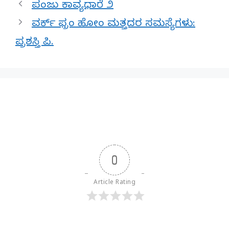
ಪಂಜು ಕಾವ್ಯಧಾರೆ ೨
ವರ್ಕ್ ಫ್ರಂ ಹೋಂ ಮತ್ತದರ ಸಮಸ್ಯೆಗಳು:
ಪ್ರಶಸ್ತಿ ಪಿ.
0
Article Rating