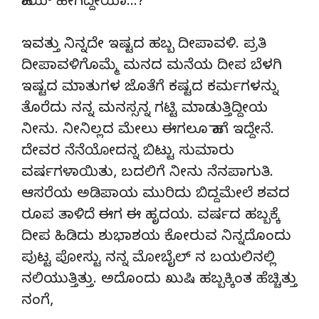
ಹಾಯ್ ಹೇಗಿದ್ದೀಯಾ…?
ಇವತ್ತು ನಿನ್ನದೇ ಇಷ್ಟದ ಹಬ್ಬ ದೀಪಾವಳಿ. ಪ್ರತಿ
ದೀಪಾವಳಿಗೊಮ್ಮೆ ಮನದ ಮನೆಯ ದೀಪ ಬೆಳಗಿ
ಇಷ್ಟದ ಮಾತುಗಳ ಜೊತೆಗೆ ಕಷ್ಟದ ಕರ್ಮಗಳನ್ನು
ತೊರೆದು ನನ್ನ ಮನಸ್ಸನ್ನ ಗಟ್ಟಿ ಮಾಡುತ್ತಿದ್ದೀಯ
ನೀನು. ನೀನಿಲ್ಲದ ಮೇಲು ಈಗಲೂ ಹಾಗೆ ಇದ್ದೇನೆ.
ದೇವರ ನೆನೆಯೋದನ್ನ ಬಿಟ್ಟು ಸುಮಾರು
ವರ್ಷಗಳಾಯಿತು, ಬದಲಿಗೆ ನೀನು ನೆನಪಾಗುತಿ.
ಆಸರೆಯ ಅಡಿಪಾಯ ಮುರಿದು ಬಿದ್ದಮೇಲೆ ಶವದ
ರೂಪ ತಾಳಿದೆ ಈಗ ಈ ಹೃದಯ. ವರ್ಷದ ಹಬ್ಬಕ್ಕೆ
ದೀಪ ಹಿಡಿದು ಶುಭಾಶಯ ಕೋರುವ ನಿನ್ನದೊಂದು
ಪುಟ್ಟ ಪೋಸ್ಟು ನನ್ನ ಮೋಬೈಲ್ ನ ಬಯಲಿನಲ್ಲಿ
ನಲಿಯುತ್ತಿತ್ತು. ಅದೊಂದು ಖುಷಿ ಹಬ್ಬಕ್ಕಿಂತ ಹೆಚ್ಚಿತ್ತು
ನಂಗೆ,