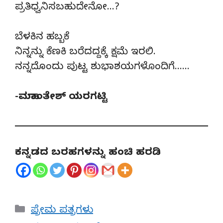
ಪ್ರತಿಧ್ವನಿಸಬಹುದೇನೋ…?
ಬೆಳಕಿನ ಹಬ್ಬಕೆ
ನಿನ್ನನ್ನು ಕೆಣಕಿ ಬರೆದದ್ದಕ್ಕೆ ಕ್ಷಮೆ ಇರಲಿ.
ನನ್ನದೊಂದು ಪುಟ್ಟ ಶುಭಾಶಯಗಳೊಂದಿಗೆ……
-ಮಹಾಂತೇಶ್ ಯರಗಟ್ಟಿ
ಕನ್ನಡದ ಬರಹಗಳನ್ನು ಹಂಚಿ ಹರಡಿ
Categories
ಪ್ರೇಮ ಪತ್ರಗಳು