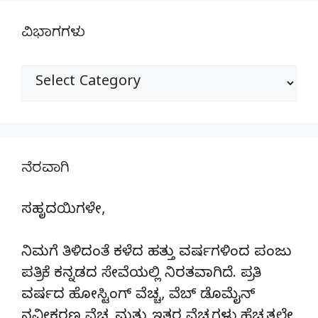
ವಿಭಾಗಗಳು
ವಿಭಾಗಗಳು
ನೆರವಾಗಿ
ಸಹೃದಯಿಗಳೇ,
ನಿಮಗೆ ತಿಳಿದಂತೆ ಕಳೆದ ಹತ್ತು ವರ್ಷಗಳಿಂದ ಪಂಜು
ಪತ್ರಿಕೆ ಕನ್ನಡದ ಸೇವೆಯಲ್ಲಿ ನಿರತವಾಗಿದೆ. ಪ್ರತಿ
ವರ್ಷದ ಹೋಸ್ಟಿಂಗ್‌ ವೆಚ್ಚ, ವೆಬ್‌ ಡೊಮೈನ್‌
ನವೀಕರಣ ವೆಚ್ಚ ಮತ್ತು ಇತರ ವೆಚ್ಚಗಳು ಹೆಚ್ಚತ್ತಲೇ