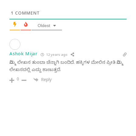
1
COMMENT
Oldest
Ashok Mijar
12 years ago
ನಿಮ್ಮ ಲೇಖನ ತುಂಬಾ ಚೆನ್ನಾಗಿ ಬಂದಿದೆ. ಹಕ್ಕಿಗಳ ಮೇಲಿನ ಪ್ರೀತಿ ನಿಮ್ಮ
ಲೇಖನದಲ್ಲಿ ಎದ್ದು ಕಾಣುತ್ತದೆ.
0
Reply