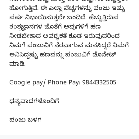
ಹೋಗುತ್ತಿವೆ. ಈ ಎಲ್ಲಾ ವೆಚ್ಚಗಳನ್ನು ಪಂಜು ಇಷ್ಟು
ವರ್ಷ ನಿಭಾಯಿಸುತ್ತಲೇ ಬಂದಿದೆ. ಹೆಚ್ಚುತ್ತಿರುವ
ತಂತ್ರಜ್ಞಾನಗಳ ಜೊತೆಗೆ ಅವುಗಳಿಗೆ ಹಣ
ನೀಡಬೇಕಾದ ಅವಶ್ಯಕತೆ ಕೂಡ ಇರುವುದರಿಂದ
ನಿಮಗೆ ಪಂಜುವಿಗೆ ನೆರವಾಗುವ ಮನಸಿದ್ದರೆ ನಿಮಗೆ
ಅನಿಸಿದ್ದಷ್ಟು ಹಣವನ್ನು ಪಂಜುವಿಗೆ ಡೊನೇಟ್‌
ಮಾಡಿ.
Google pay/ Phone Pay: 9844332505
ಧನ್ಯವಾದಗಳೊಂದಿಗೆ
ಪಂಜು ಬಳಗ