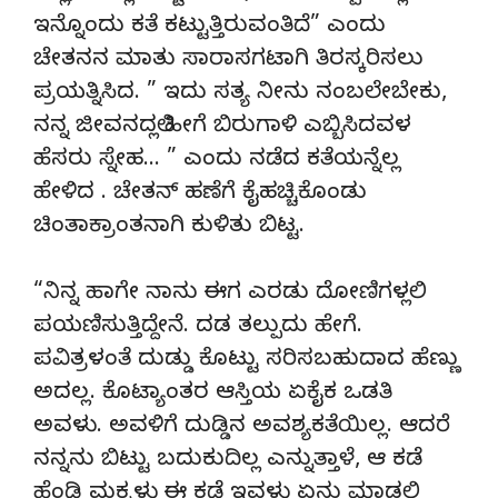
ಇನ್ನೊಂದು ಕತೆ ಕಟ್ಟುತ್ತಿರುವಂತಿದೆ” ಎಂದು
ಚೇತನನ ಮಾತು ಸಾರಾಸಗಟಾಗಿ ತಿರಸ್ಕರಿಸಲು
ಪ್ರಯತ್ನಿಸಿದ. ” ಇದು ಸತ್ಯ ನೀನು ನಂಬಲೇಬೇಕು,
ನನ್ನ ಜೀವನದಲ್ಲಿ ಹೀಗೆ ಬಿರುಗಾಳಿ ಎಬ್ಬಿಸಿದವಳ
ಹೆಸರು ಸ್ನೇಹ… ” ಎಂದು ನಡೆದ ಕತೆಯನ್ನೆಲ್ಲ
ಹೇಳಿದ . ಚೇತನ್ ಹಣೆಗೆ ಕೈಹಚ್ಚಿಕೊಂಡು
ಚಿಂತಾಕ್ರಾಂತನಾಗಿ ಕುಳಿತು ಬಿಟ್ಟ.
“ನಿನ್ನ ಹಾಗೇ ನಾನು ಈಗ ಎರಡು ದೋಣಿಗಳಲ್ಲಿ
ಪಯಣಿಸುತ್ತಿದ್ದೇನೆ. ದಡ ತಲ್ಪುದು ಹೇಗೆ.
ಪವಿತ್ರಳಂತೆ ದುಡ್ಡು ಕೊಟ್ಟು ಸರಿಸಬಹುದಾದ ಹೆಣ್ಣು
ಅದಲ್ಲ. ಕೊಟ್ಯಾಂತರ ಆಸ್ತಿಯ ಏಕೈಕ ಒಡತಿ
ಅವಳು. ಅವಳಿಗೆ ದುಡ್ಡಿನ ಅವಶ್ಯಕತೆಯಿಲ್ಲ. ಆದರೆ
ನನ್ನನು ಬಿಟ್ಟು ಬದುಕುದಿಲ್ಲ ಎನ್ನುತ್ತಾಳೆ, ಆ ಕಡೆ
ಹೆಂಡ್ತಿ ಮಕ್ಕಳು ಈ ಕಡೆ ಇವಳು ಏನು ಮಾಡಲಿ