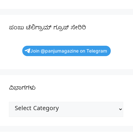
ಪಂಜು ಟೆಲಿಗ್ರಾಮ್ ಗ್ರೂಪ್ ಸೇರಿರಿ
Join @panjumagazine on Telegram
ವಿಭಾಗಗಳು
ವಿಭಾಗಗಳು