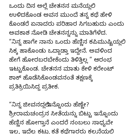
ಒಂದು ದಿನ ಅಲ್ಲೆ ಚೇತನನ ಮನೆಯಲ್ಲಿ
ಉಳಿದಕೊಂಡ ಅವನ ಮುಂದೆ ತನ್ನ ಕಥೆ ಹೇಳಿ
ಕೊಂಡರೆ ಏನಾದರು ಪರಿಹಾರ ಸಿಗಬಹುದು ಎಂದು
ಅವಕಾಶ ನೋಡಿ ಚೇತನನ್ನನ್ನು ಮಾತಿಗೆಳೆದ.
“ನಿನ್ನ ಹಾಗೇ ನಾನು ಒಂದು ಹೆಣ್ಣಿನ ಕಪಿಮುಷ್ಟಿಯಲ್ಲಿ
ಸಿಕ್ಕ ಹಾಕೊಂಡು ಒದ್ದಾಡ್ತಾ ಇದ್ದೇನೆ. ಅವಳಿಂದ
ಹೇಗೆ ಹೋರಬರಬೇಕೆಂದು ತಿಳಿತ್ತಿಲ್ಲ ” ಆರಂಭ
ಇಟ್ಟುಕೊಂಡ. ಚೇತನನ ಮಾತು ಕೇಳಿ ಕರೇಂಟ್
ಶಾಕ್ ಹೊಡೆಸಿಕೊಂಡವನಂತೆ ತಕ್ಷಣಕ್ಕೆ
ಪ್ರತಿಕ್ರಿಯಿಸಿದ್ದ ಪ್ರತೀಕ.
“ನಿನ್ನ ಜೀವನದಲ್ಲಿ ಇನ್ನೊಂದು ಹೆಣ್ಣೇ?
ಶ್ರೀರಾಮಚಂದ್ರನ ಸೀತೆಯನ್ನು ಬಿಟ್ಟು ಇನ್ನೊಂದು
ಹೆಣ್ಣಿನ ಹೋಗ್ತಾನೆ ಎಂದರೆ ನಂಬಲು ಸಾಧ್ಯವೇ
ಇಲ್ಲ, ಇದೆಲ್ಲ ಕಟ್ಟು ಕತೆ ಕಥೆಗಾರರು ಕಲ್ಪನೆಯಲ್ಲಿ