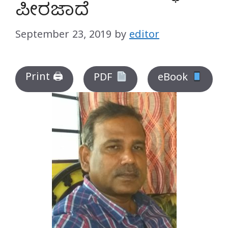
ಪೀರಜಾದೆ
September 23, 2019
by
editor
Print 🖨
PDF
eBook