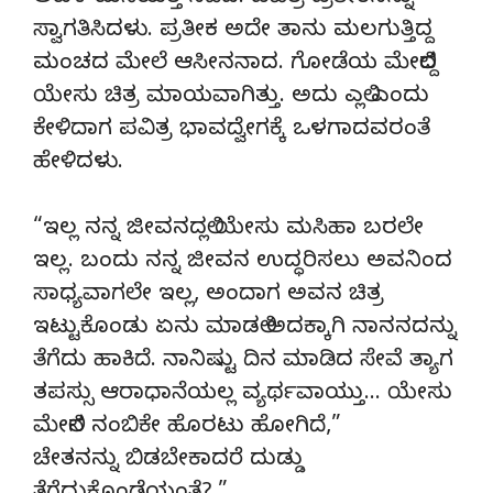
ಸ್ವಾಗತಿಸಿದಳು. ಪ್ರತೀಕ ಅದೇ ತಾನು ಮಲಗುತ್ತಿದ್ದ
ಮಂಚದ ಮೇಲೆ ಆಸೀನನಾದ. ಗೋಡೆಯ ಮೇಲಿದ್ದ
ಯೇಸು ಚಿತ್ರ ಮಾಯವಾಗಿತ್ತು. ಅದು ಎಲ್ಲಿ ಎಂದು
ಕೇಳಿದಾಗ ಪವಿತ್ರ ಭಾವದ್ವೇಗಕ್ಕೆ ಒಳಗಾದವರಂತೆ
ಹೇಳಿದಳು.
“ಇಲ್ಲ ನನ್ನ ಜೀವನದಲ್ಲಿ ಯೇಸು ಮಸಿಹಾ ಬರಲೇ
ಇಲ್ಲ. ಬಂದು ನನ್ನ ಜೀವನ ಉದ್ಧರಿಸಲು ಅವನಿಂದ
ಸಾಧ್ಯವಾಗಲೇ ಇಲ್ಲ, ಅಂದಾಗ ಅವನ ಚಿತ್ರ
ಇಟ್ಟುಕೊಂಡು ಏನು ಮಾಡಲಿ ಅದಕ್ಕಾಗಿ ನಾನನದನ್ನು
ತೆಗೆದು ಹಾಕಿದೆ. ನಾನಿಷ್ಟು ದಿನ ಮಾಡಿದ ಸೇವೆ ತ್ಯಾಗ
ತಪಸ್ಸು ಆರಾಧಾನೆಯಲ್ಲ ವ್ಯರ್ಥವಾಯ್ತು… ಯೇಸು
ಮೇಲಿನ ನಂಬಿಕೇ ಹೊರಟು ಹೋಗಿದೆ,”
ಚೇತನನ್ನು ಬಿಡಬೇಕಾದರೆ ದುಡ್ಡು