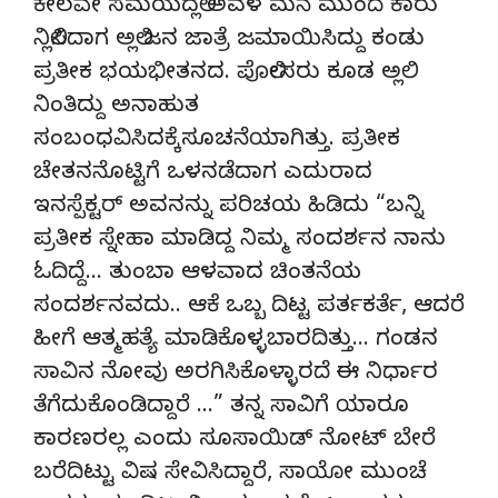
ಕೇಲವೇ ಸಮಯದಲ್ಲಿ ಅವಳ ಮನೆ ಮುಂದೆ ಕಾರು
ನಿಲ್ಲಿಸಿದಾಗ ಅಲ್ಲಿ ಜನ ಜಾತ್ರೆ ಜಮಾಯಿಸಿದ್ದು ಕಂಡು
ಪ್ರತೀಕ ಭಯಭೀತನದ. ಪೊಲೀಸರು ಕೂಡ ಅಲ್ಲಿ
ನಿಂತಿದ್ದು ಅನಾಹುತ
ಸಂಬಂಧವಿಸಿದಕ್ಕೆಸೂಚನೆಯಾಗಿತ್ತು. ಪ್ರತೀಕ
ಚೇತನನೊಟ್ಟಿಗೆ ಒಳನಡೆದಾಗ ಎದುರಾದ
ಇನಸ್ಪೆಕ್ಟರ್ ಅವನನ್ನು ಪರಿಚಯ ಹಿಡಿದು “ಬನ್ನಿ
ಪ್ರತೀಕ ಸ್ನೇಹಾ ಮಾಡಿದ್ದ ನಿಮ್ಮ ಸಂದರ್ಶನ ನಾನು
ಓದಿದ್ದೆ… ತುಂಬಾ ಆಳವಾದ ಚಿಂತನೆಯ
ಸಂದರ್ಶನವದು.. ಆಕೆ ಒಬ್ಬ ದಿಟ್ಟ ಪರ್ತಕರ್ತೆ, ಆದರೆ
ಹೀಗೆ ಆತ್ಮಹತ್ಯೆ ಮಾಡಿಕೊಳ್ಳಬಾರದಿತ್ತು… ಗಂಡನ
ಸಾವಿನ ನೋವು ಅರಗಿಸಿಕೊಳ್ಳಾರದೆ ಈ ನಿರ್ಧಾರ
ತೆಗೆದುಕೊಂಡಿದ್ದಾರೆ …” ತನ್ನ ಸಾವಿಗೆ ಯಾರೂ
ಕಾರಣರಲ್ಲ ಎಂದು ಸೂಸಾಯಿಡ್ ನೋಟ್ ಬೇರೆ
ಬರೆದಿಟ್ಟು ವಿಷ ಸೇವಿಸಿದ್ದಾರೆ, ಸಾಯೋ ಮುಂಚೆ