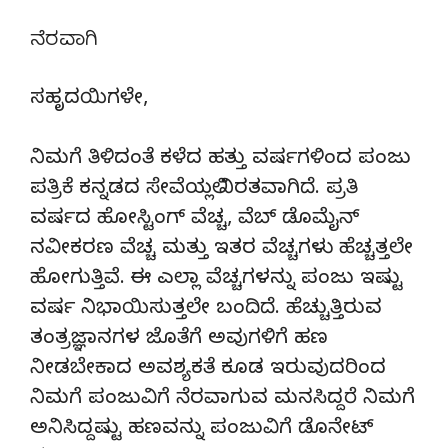
ನೆರವಾಗಿ
ಸಹೃದಯಿಗಳೇ,
ನಿಮಗೆ ತಿಳಿದಂತೆ ಕಳೆದ ಹತ್ತು ವರ್ಷಗಳಿಂದ ಪಂಜು
ಪತ್ರಿಕೆ ಕನ್ನಡದ ಸೇವೆಯಲ್ಲಿ ನಿರತವಾಗಿದೆ. ಪ್ರತಿ
ವರ್ಷದ ಹೋಸ್ಟಿಂಗ್‌ ವೆಚ್ಚ, ವೆಬ್‌ ಡೊಮೈನ್‌
ನವೀಕರಣ ವೆಚ್ಚ ಮತ್ತು ಇತರ ವೆಚ್ಚಗಳು ಹೆಚ್ಚತ್ತಲೇ
ಹೋಗುತ್ತಿವೆ. ಈ ಎಲ್ಲಾ ವೆಚ್ಚಗಳನ್ನು ಪಂಜು ಇಷ್ಟು
ವರ್ಷ ನಿಭಾಯಿಸುತ್ತಲೇ ಬಂದಿದೆ. ಹೆಚ್ಚುತ್ತಿರುವ
ತಂತ್ರಜ್ಞಾನಗಳ ಜೊತೆಗೆ ಅವುಗಳಿಗೆ ಹಣ
ನೀಡಬೇಕಾದ ಅವಶ್ಯಕತೆ ಕೂಡ ಇರುವುದರಿಂದ
ನಿಮಗೆ ಪಂಜುವಿಗೆ ನೆರವಾಗುವ ಮನಸಿದ್ದರೆ ನಿಮಗೆ
ಅನಿಸಿದ್ದಷ್ಟು ಹಣವನ್ನು ಪಂಜುವಿಗೆ ಡೊನೇಟ್‌