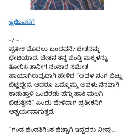
ಇಲ್ಲಿಯವರೆಗೆ
-7 –
ಪ್ರತೀಕ ಮೊದಲು ಬಂದವನೇ ಚೇತನನ್ನು
ಭೇಟಿಯಾದ. ಚೇತನ ತನ್ನ ಹೆಂಡ್ತಿ ಮಕ್ಕಳನ್ನು
ತೋರಿಸಿ ತಾನೀಗ ಸಂಸಾರ ಸಮೇತ
ಹಾಯಾಗಿರುವುದಾಗಿ ಹೇಳಿದ “ಅವಳ ಸಂಗ ಬಿಟ್ಟು
ಬಿಟ್ಟಿದ್ದೇನೆ. ಆದರೂ ಒಮ್ಮೊಮ್ಮೆ ಅವಳು ನೆನಪಾಗಿ
ಕಾಡುತ್ತಾಳೆ ಒಂದೆರಡು ಪೆಗ್ಗು ಹಾಕಿ ಮಲಗಿ
ಬಿಡುತ್ತೇನೆ” ಎಂದು ಹೇಳಿದಾಗ ಪ್ರತೀಕನಿಗೆ
ಆಶ್ಚರ್ಯವಾಗುತ್ತದೆ.
“ಗಂಡ ಹೆಂಡತಿಗಿಂತ ಹೆಚ್ಚಾಗಿ ಇದ್ದವರು ನೀವು…