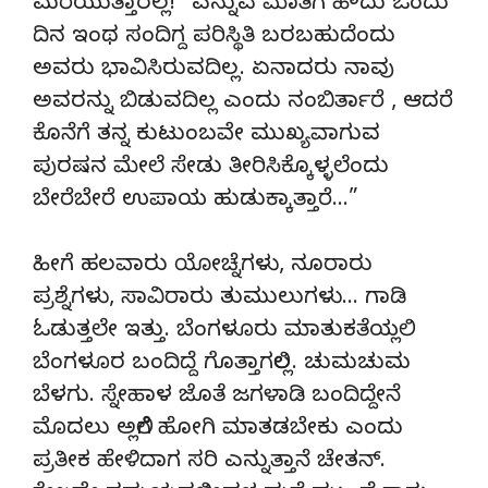
ಮರೆಯುತ್ತಾರಲ್ಲ!” ಎನ್ನುವ ಮಾತಿಗೆ ಹೌದು ಒಂದು
ದಿನ ಇಂಥ ಸಂದಿಗ್ದ ಪರಿಸ್ಥಿತಿ ಬರಬಹುದೆಂದು
ಅವರು ಭಾವಿಸಿರುವದಿಲ್ಲ. ಏನಾದರು ನಾವು
ಅವರನ್ನು ಬಿಡುವದಿಲ್ಲ ಎಂದು ನಂಬಿರ್ತಾರೆ , ಆದರೆ
ಕೊನೆಗೆ ತನ್ನ ಕುಟುಂಬವೇ ಮುಖ್ಯವಾಗುವ
ಪುರಷನ ಮೇಲೆ ಸೇಡು ತೀರಿಸಿಕ್ಕೊಳ್ಳಲೆಂದು
ಬೇರೆಬೇರೆ ಉಪಾಯ ಹುಡುಕ್ಕಾತ್ತಾರೆ…”
ಹೀಗೆ ಹಲವಾರು ಯೋಚ್ನೆಗಳು, ನೂರಾರು
ಪ್ರಶ್ನೆಗಳು, ಸಾವಿರಾರು ತುಮುಲುಗಳು… ಗಾಡಿ
ಓಡುತ್ತಲೇ ಇತ್ತು. ಬೆಂಗಳೂರು ಮಾತುಕತೆಯಲ್ಲಿ
ಬೆಂಗಳೂರ ಬಂದಿದ್ದೆ ಗೊತ್ತಾಗಲಿಲ್ಲ. ಚುಮಚುಮ
ಬೆಳಗು. ಸ್ನೇಹಾಳ ಜೊತೆ ಜಗಳಾಡಿ ಬಂದಿದ್ದೇನೆ
ಮೊದಲು ಅಲ್ಲಿಗೆ ಹೋಗಿ ಮಾತಡಬೇಕು ಎಂದು
ಪ್ರತೀಕ ಹೇಳಿದಾಗ ಸರಿ ಎನ್ನುತ್ತಾನೆ ಚೇತನ್.