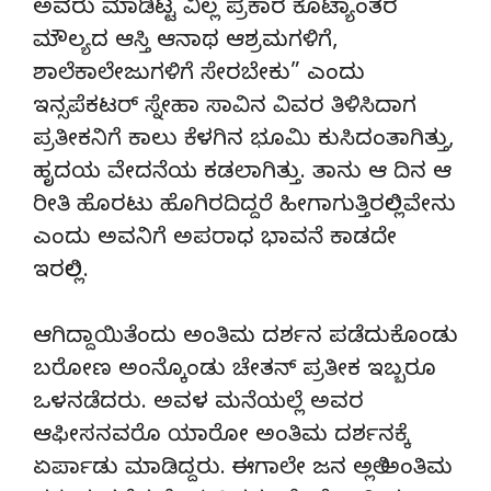
ಅವರು ಮಾಡಿಟ್ಟ ವಿಲ್ಲ ಪ್ರಕಾರ ಕೊಟ್ಯಾಂತರ
ಮೌಲ್ಯದ ಆಸ್ತಿ ಆನಾಥ ಆಶ್ರಮಗಳಿಗೆ,
ಶಾಲೆಕಾಲೇಜುಗಳಿಗೆ ಸೇರಬೇಕು” ಎಂದು
ಇನ್ಸಪೆಕಟರ್ ಸ್ನೇಹಾ ಸಾವಿನ ವಿವರ ತಿಳಿಸಿದಾಗ
ಪ್ರತೀಕನಿಗೆ ಕಾಲು ಕೆಳಗಿನ ಭೂಮಿ ಕುಸಿದಂತಾಗಿತ್ತು,
ಹೃದಯ ವೇದನೆಯ ಕಡಲಾಗಿತ್ತು. ತಾನು ಆ ದಿನ ಆ
ರೀತಿ ಹೊರಟು ಹೊಗಿರದಿದ್ದರೆ ಹೀಗಾಗುತ್ತಿರಲಿಲ್ಲವೇನು
ಎಂದು ಅವನಿಗೆ ಅಪರಾಧ ಭಾವನೆ ಕಾಡದೇ
ಇರಲಿಲ್ಲ.
ಆಗಿದ್ದಾಯಿತೆಂದು ಅಂತಿಮ ದರ್ಶನ ಪಡೆದುಕೊಂಡು
ಬರೋಣ ಅಂನ್ಕೊಂಡು ಚೇತನ್ ಪ್ರತೀಕ ಇಬ್ಬರೂ
ಒಳನಡೆದರು. ಅವಳ ಮನೆಯಲ್ಲೆ ಅವರ
ಆಫೀಸನವರೊ ಯಾರೋ ಅಂತಿಮ ದರ್ಶನಕ್ಕೆ
ಏರ್ಪಾಡು ಮಾಡಿದ್ದರು. ಈಗಾಲೇ ಜನ ಅಲ್ಲಿ ಅಂತಿಮ